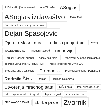
ASoglas
3. Drinski književni susreti
Ana Tikveša
ASoglas izdavaštvo
blago babi
Dan stvaralaštva za djecu Zvornik
Dejan Spasojević
Djordje Maksimovic
edicija pobjednici
Intervju
najnovije
ISKLESANE MISLI
Mladen Radović
Održani 3. drinski susreti
odsev neizrečja
Organizator ASogals izdavaštvo
podrška udruženja AS kultuni klub
Podrška udruženja Drina 056
Promocija
priča snežane a topalović
Promocija romana NASLEDJE
Radmila Šinik
Roman
Sladjana Melezović
Stvorenja mračnog sata
TAŠEzonija
treći drinski susreti
Udruzenje umjetnika Beograd
Uspavani grad
vera cvetanović
Zvornik
zbirka priča
ZBIRKA AFORIZAMA