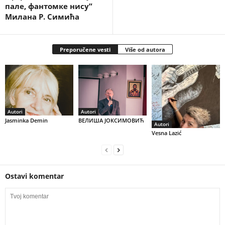
пале, фантомке нису”
Милана Р. Симића
Preporučene vesti
Više od autora
Autori
Autori
Jasminka Demin
ВЕЛИША ЈОКСИМОВИЋ
Autori
Vesna Lazić
Ostavi komentar