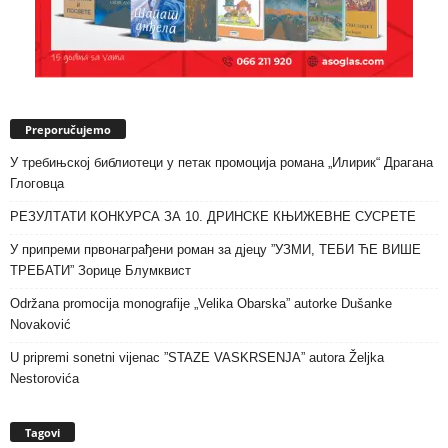
Preporučujemo
У требињској библиотеци у петак промоција романа „Илирик“ Драгана
Глоговца
РЕЗУЛТАТИ КОНКУРСА ЗА 10. ДРИНСКЕ КЊИЖЕВНЕ СУСРЕТЕ
У припреми првонаграђени роман за дјецу ”УЗМИ, ТЕБИ ЋЕ ВИШЕ
ТРЕБАТИ” Зорице Блумквист
Održana promocija monografije „Velika Obarska” autorke Dušanke
Novaković
U pripremi sonetni vijenac ”STAZE VASKRSENJA” autora Željka
Nestorovića
Tagovi