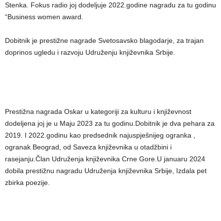
Stenka. Fokus radio joj dodeljuje 2022.godine nagradu za tu godinu
“Business women award.
Dobitnik je prestižne nagrade Svetosavsko blagodarje, za trajan
doprinos ugledu i razvoju Udruženju književnika Srbije.
Prestižna nagrada Oskar u kategoriji za kulturu i književnost
dodeljena joj je u Maju 2023 za tu godinu.Dobitnik je dva pehara za
2019. I 2022.godinu kao predsednik najuspješnijeg ogranka ,
ogranak Beograd, od Saveza književnika u otadžbini i
rasejanju.Član Udruženja književnika Crne Gore.U januaru 2024
dobila prestižnu nagradu Udruženja književnika Srbije, Izdala pet
zbirka poezije.