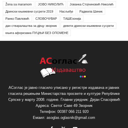
Žena sa maramom
ЈОВО НИКОЛИЋ
Јованка Стојчиновић Николић
Дрински књижевни сусрети 2019
Насљеђе
Радмила Шиник
Ранко Павловић
СЛОВОЧУВАР
ТАШЕзонија
дан стваралаштва за дјецу зворник
девети дрински књижевни сусрети
књига афоризама ПУЦЊИ БЕЗ ОПОМЕНЕ
АСоглас је јавно гласило уписано у регистре издавача и јавних
гласила решењем Министарства просвете и културе Републике
Српске у марту 2008. године. Главни уредник: Дејан Спасојевић
Адреса: Светог Саве 49 Зворник
Телефон: 00387 066 211 920
Емаил: asoglas.oglasnik@gmail.com