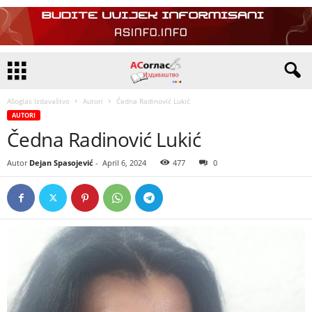
ASoglas Izdavaštvo
Autori
Čedna Radinović Lukić
AUTORI
Čedna Radinović Lukić
Autor
Dejan Spasojević
-
April 6, 2024
477
0