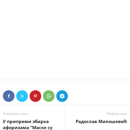
Prethodna vest
Sledeća vest
У припреми збирка
Радослав Милошевић
афоризама ”Маске су