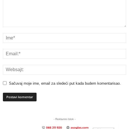
Sačuvaj moje ime, email za sledeći put kada budem komentarisao.
A
l
- Reklamni blok -
t
e