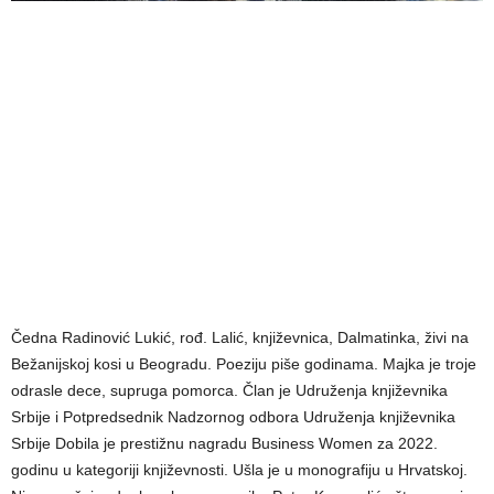
Čedna Radinović Lukić, rođ. Lalić, književnica, Dalmatinka, živi na
Bežanijskoj kosi u Beogradu. Poeziju piše godinama. Majka je troje
odrasle dece, supruga pomorca. Član je Udruženja književnika
Srbije i Potpredsednik Nadzornog odbora Udruženja književnika
Srbije Dobila je prestižnu nagradu Business Women za 2022.
godinu u kategoriji književnosti. Ušla je u monografiju u Hrvatskoj.