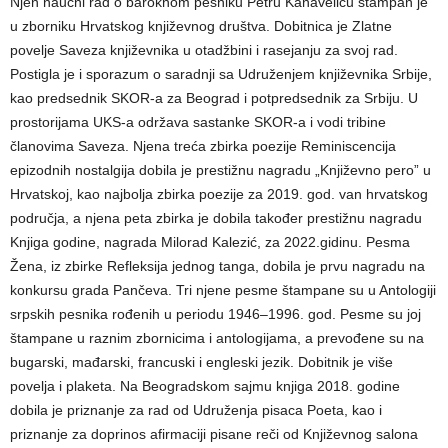
Njen naučni rad o baroknom pesniku Petru Kanaveliću štampan je
u zborniku Hrvatskog književnog društva. Dobitnica je Zlatne
povelje Saveza književnika u otadžbini i rasejanju za svoj rad.
Postigla je i sporazum o saradnji sa Udruženjem književnika Srbije,
kao predsednik SKOR-a za Beograd i potpredsednik za Srbiju. U
prostorijama UKS-a održava sastanke SKOR-a i vodi tribine
članovima Saveza. Njena treća zbirka poezije Reminiscencija
epizodnih nostalgija dobila je prestižnu nagradu „Književno pero” u
Hrvatskoj, kao najbolja zbirka poezije za 2019. god. van hrvatskog
područja, a njena peta zbirka je dobila također prestižnu nagradu
Knjiga godine, nagrada Milorad Kalezić, za 2022.gidinu. Pesma
Žena, iz zbirke Refleksija jednog tanga, dobila je prvu nagradu na
konkursu grada Pančeva. Tri njene pesme štampane su u Antologiji
srpskih pesnika rođenih u periodu 1946–1996. god. Pesme su joj
štampane u raznim zbornicima i antologijama, a prevođene su na
bugarski, mađarski, francuski i engleski jezik. Dobitnik je više
povelja i plaketa. Na Beogradskom sajmu knjiga 2018. godine
dobila je priznanje za rad od Udruženja pisaca Poeta, kao i
priznanje za doprinos afirmaciji pisane reči od Književnog salona