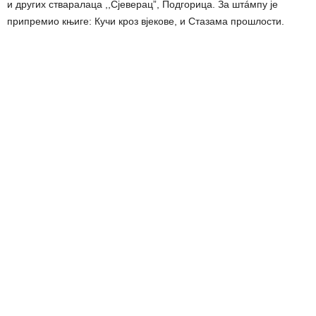
и других стваралаца ,,Сјеверац”, Подгорица. За штáмпу је
припремио књиге: Кучи кроз вјекове, и Стазама прошлости.