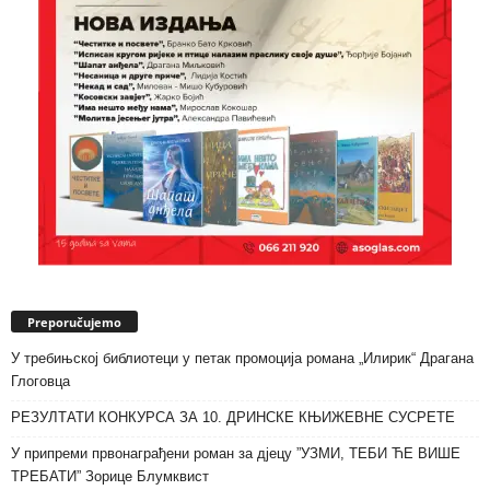
Preporučujemo
У требињској библиотеци у петак промоција романа „Илирик“ Драгана
Глоговца
РЕЗУЛТАТИ КОНКУРСА ЗА 10. ДРИНСКЕ КЊИЖЕВНЕ СУСРЕТЕ
У припреми првонаграђени роман за дјецу ”УЗМИ, ТЕБИ ЋЕ ВИШЕ
ТРЕБАТИ” Зорице Блумквист