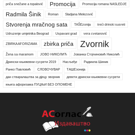
Promocija
priča snežane a topalović
Promocija romana NASLEDJE
Radmila Šinik
Roman
Sladjana Melezović
Stvorenja mračnog sata
TAŠEzonija
treći drinski susreti
Udruzenje umjetnika Beograd
Uspavani grad
vera cvetanović
Zvornik
zbirka priča
ZBIRKA AFORIZAMA
Žena sa maramom
ЈОВО НИКОЛИЋ
Јованка Стојчиновић Николић
Дрински књижевни сусрети 2019
Насљеђе
Радмила Шиник
Ранко Павловић
СЛОВОЧУВАР
ТАШЕзонија
дан стваралаштва за дјецу зворник
девети дрински књижевни сусрети
књига афоризама ПУЦЊИ БЕЗ ОПОМЕНЕ