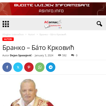
ASoglas Izdavaštvo
Autori
Бранко – Бáто Крковић
AUTORI
Бранко – Бáто Крковић
Autor
Dejan Spasojević
-
January 3, 2024
592
0