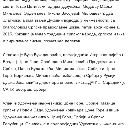
свéти Петар Цетињски, од двá удружéња, Медаљу Мáрко
Миљанов, Ордéн кнéз Никола Васојевић Милошевић, два
Златника, а има звáње Духовни војвода, у књижéвности, са
благословом Српске православне цр̑кве, патријарха Иринеја,
2015. Крковић је чувар традиције српског нáрода, српског језика
и ћириличног пи́сма, познат као лелекач.
Лелекао је Вýка Вукадиновића, предсједника Извршног вијећа (
Владе ) Црне Горе, Слободана Милошевића Предсједника
Србије, Павла Булатовића, Министра вôјске Србије и Црне
Горе, Борислава Милошевића амбасадора Србије у Русији,
Душка Јовáновића директора дневног листа„ДАН“… Сарадник је
САНУ, Београд, Србија.
Члáн је Удружења књижевника: Црне Горе, Србије, Матице
српске у Новом Сáду, Удружења новинара Црне Горе и више
Удружења књижевника у Црној Гори, Србији и Српској
Републици. Оснивач је и подпресједник Удружења књиже-вника