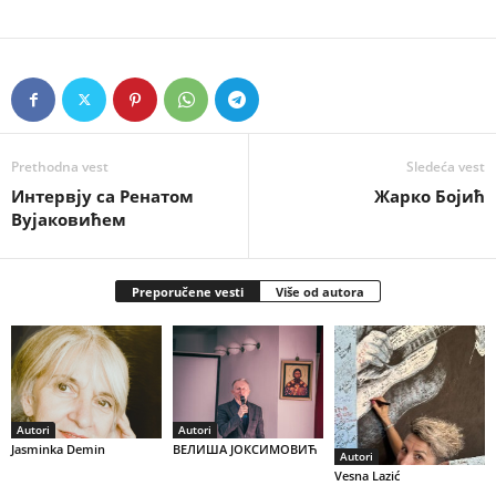
Prethodna vest
Sledeća vest
Интервју са Ренатом
Жарко Бојић
Вујаковићем
Preporučene vesti
Više od autora
Autori
Autori
Jasminka Demin
ВЕЛИША ЈОКСИМОВИЋ
Autori
Vesna Lazić