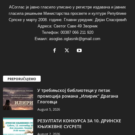
АСоглас је јавно гласило уписано у регистре издавача и јавних
гласила решењем Министарства просвете и културе Републике
Српске у марту 2008. године. Главни уредник: Дејан Спасојевић
Адреса: Светог Саве 49 Зворник
Телефон: 00387 066 211 920
Емаил: asoglas.oglasnik@gmail.com
PREPORUČUJEMO
У требињској библиотеци у петак
промоција романа „Илирик“ Драгана
Глоговца
August 5, 2026
РЕЗУЛТАТИ КОНКУРСА ЗА 10. ДРИНСКЕ
КЊИЖЕВНЕ СУСРЕТЕ
August 2, 2026