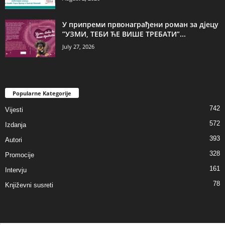
У припреми првонаграђени роман за дјецу
”УЗМИ, ТЕБИ ЋЕ ВИШЕ ТРЕБАТИ”...
July 27, 2026
Popularne Kategorije
742
Vijesti
572
Izdanja
393
Autori
328
Promocije
161
Intervju
78
Književni susreti