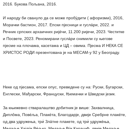
2016. Букова Пољана, 2016.
И народу би свануло да се може пробýдити ( афоризми), 2016,
Морачки бастион, 2017. Епски пјесници и гуслáри, 2022. и
Речник српских архаичних ријéчи, 11.200 ријечи, 2023. Честитке
и Посвете, 2023. Реномирани гуслáри снимили су његове
пјесме на плочама, касетама и ЦД – овима. Пјесма И НЕКА СЕ
ХРИСТОС РОДИ презентована је на МЕСАМ-у 92 у Београду.
Неке од пјесама, епски опус, преведене су на: Руски, Бугарски,
Енглески, Мађарски, Француски, Њемачки и Шведски језик.
За књижевно стваралаштво добитник је више: Захвалница,
Диплôма, Повéља, Плакéта, Благодарје, двије Сребрне плакéте,
од два удружења, три́ Злáтне плакете, од три́ удружéња,
Медаље Хајдýк Вéљко, Медаље Вýк Караџић, двије Медаље