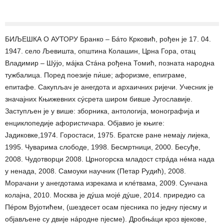
БИЉЕШКА О АУТОРУ Бранко – Бáто Крковић, рођен је 17. 04.
1947. село Љевишта, општина Колашин, Црна Гора, oтац
Владимир – Шýјо, мáјка Стáна рођена Томић, позната народна
тужбалица. Поред поезије пи́ше; афоризме, епиграме,
епитафе. Сакупљач је анегдота и архаичних ријечи. Учесник је
значајних Књижевних сýсрета широм бивше Југославије.
Заступљен је у више: зборника, антологија, монографија и
енциклопедије афористичара. Објавио је књиге:
Јадиковке,1974. Горостаси, 1975. Братске ране немају лијека,
1995. Чуварима слободе, 1998. Бесмртници, 2000. Бесуђе,
2008. Чудотворци 2008. Црногорска младост стрáда нéма нада
у ненада, 2008. Самоуки научник (Петар Рудић), 2008.
Морачани у анегдотама изрекама и клéтвама, 2009. Сунчана
колајна, 2010. Москва је дýша мојé дýше, 2014. приредио са
Пéром Вујотићем, (шездесет осам пјесника по једну пјесму и
објављене су двије нáродне пјесме). Дробњáци кроз вјекове,