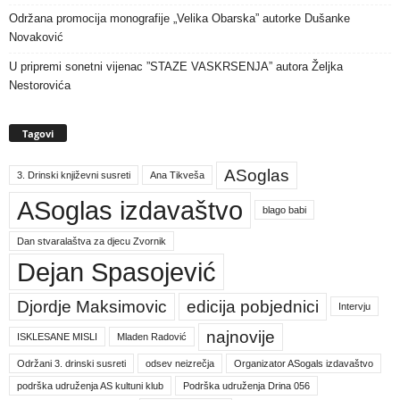
Održana promocija monografije „Velika Obarska” autorke Dušanke
Novaković
U pripremi sonetni vijenac ”STAZE VASKRSENJA” autora Željka
Nestorovića
Tagovi
ASoglas
3. Drinski književni susreti
Ana Tikveša
ASoglas izdavaštvo
blago babi
Dan stvaralaštva za djecu Zvornik
Dejan Spasojević
Djordje Maksimovic
edicija pobjednici
Intervju
najnovije
ISKLESANE MISLI
Mladen Radović
Održani 3. drinski susreti
odsev neizrečja
Organizator ASogals izdavaštvo
podrška udruženja AS kultuni klub
Podrška udruženja Drina 056