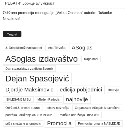
ТРЕБАТИ” Зорице Блумквист
Održana promocija monografije „Velika Obarska” autorke Dušanke
Novaković
Tagovi
ASoglas
3. Drinski književni susreti
Ana Tikveša
ASoglas izdavaštvo
blago babi
Dan stvaralaštva za djecu Zvornik
Dejan Spasojević
Djordje Maksimovic
edicija pobjednici
Intervju
najnovije
ISKLESANE MISLI
Mladen Radović
Održani 3. drinski susreti
odsev neizrečja
Organizator ASogals izdavaštvo
podrška udruženja AS kultuni klub
Podrška udruženja Drina 056
Promocija
priča snežane a topalović
Promocija romana NASLEDJE