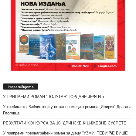
Preporučujemo
У ПРИПРЕМИ РОМАН ”ПОЛУТАН” ГОРДАНЕ ЈЕФТИЋ
У требињској библиотеци у петак промоција романа „Илирик“ Драгана
Глоговца
РЕЗУЛТАТИ КОНКУРСА ЗА 10. ДРИНСКЕ КЊИЖЕВНЕ СУСРЕТЕ
У припреми првонаграђени роман за дјецу ”УЗМИ, ТЕБИ ЋЕ ВИШЕ