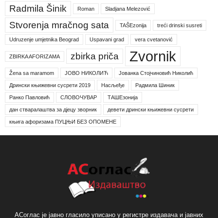
Radmila Šinik
Roman
Sladjana Melezović
Stvorenja mračnog sata
TAŠEzonija
treći drinski susreti
Udruzenje umjetnika Beograd
Uspavani grad
vera cvetanović
Zvornik
zbirka priča
ZBIRKA AFORIZAMA
Žena sa maramom
ЈОВО НИКОЛИЋ
Јованка Стојчиновић Николић
Дрински књижевни сусрети 2019
Насљеђе
Радмила Шиник
Ранко Павловић
СЛОВОЧУВАР
ТАШЕзонија
дан стваралаштва за дјецу зворник
девети дрински књижевни сусрети
књига афоризама ПУЦЊИ БЕЗ ОПОМЕНЕ
АСоглас је јавно гласило уписано у регистре издавача и јавних