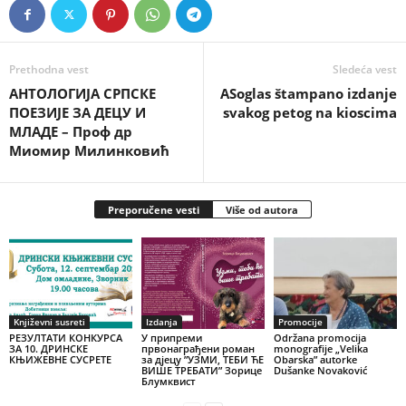
Prethodna vest
Sledeća vest
АНТОЛОГИЈА СРПСКЕ
ASoglas štampano izdanje
ПОЕЗИЈЕ ЗА ДЕЦУ И
svakog petog na kioscima
МЛАДЕ – Проф др
Миомир Милинковић
Preporučene vesti
Više od autora
Književni susreti
Izdanja
Promocije
РЕЗУЛТАТИ КОНКУРСА
У припреми
Održana promocija
ЗА 10. ДРИНСКЕ
првонаграђени роман
monografije „Velika
КЊИЖЕВНЕ СУСРЕТЕ
за дјецу ”УЗМИ, ТЕБИ ЋЕ
Obarska” autorke
ВИШЕ ТРЕБАТИ” Зорице
Dušanke Novaković
Блумквист