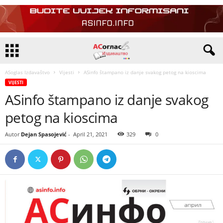
ASoglas Izdavaštvo
Vijesti
ASinfo štampano iz danje svakog petog na kioscima
VIJESTI
ASinfo štampano iz danje svakog
petog na kioscima
Autor
Dejan Spasojević
-
April 21, 2021
329
0