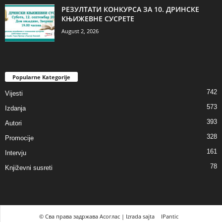
РЕЗУЛТАТИ КОНКУРСА ЗА 10. ДРИНСКЕ
КЊИЖЕВНЕ СУСРЕТЕ
August 2, 2026
Popularne Kategorije
742
Vijesti
573
Izdanja
393
Autori
328
Promocije
161
Intervju
78
Književni susreti
© Сва права задржава Асоглас | Izrada sajta
IPantic