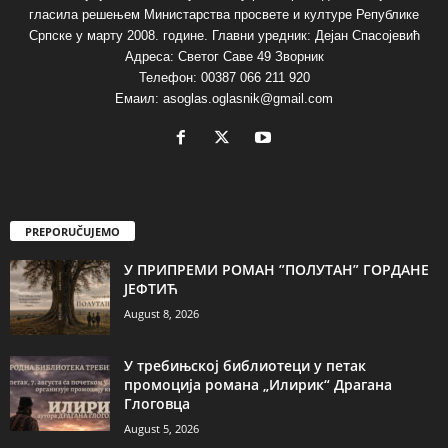
гласила решењем Министарства просвете и културе Републике
Српске у марту 2008. године. Главни уредник: Дејан Спасојевић
Адреса: Светог Саве 49 Зворник
Телефон: 00387 066 211 920
Емаил: asoglas.oglasnik@gmail.com
PREPORUČUJEMO
У ПРИПРЕМИ РОМАН ”ПОЛУТАН” ГОРДАНЕ
ЈЕФТИЋ
August 8, 2026
У требињској библиотеци у петак
промоција романа „Илирик“ Драгана
Глоговца
August 5, 2026