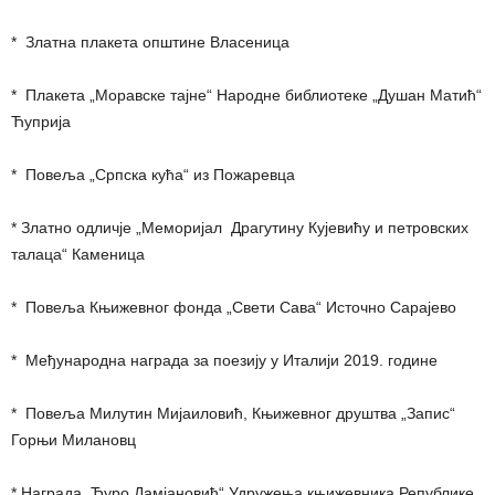
* Златна плакета општине Власеница
* Плакета „Моравске тајне“ Народне библиотеке „Душан Матић“
Ћуприја
* Повеља „Српска кућа“ из Пожаревца
* Златно одличје „Меморијал Драгутину Кујевићу и петровских
талаца“ Каменица
* Повеља Књижевног фонда „Свети Сава“ Источно Сарајево
* Међународна награда за поезију у Италији 2019. године
* Повеља Милутин Мијаиловић, Књижевног друштва „Запис“
Горњи Милановц
* Награда „Ђуро Дамјановић“ Удружења књижевника Републике