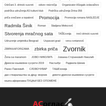
Održani 3. drinski susreti
odsev neizrečja
Organizator ASogals izdavaštvo
podrška udruženja AS kultuni klub
Podrška udruženja Drina 056
Promocija
priča snežane a topalović
Promocija romana NASLEDJE
Radmila Šinik
Roman
Sladjana Melezović
Stvorenja mračnog sata
TAŠEzonija
treći drinski susreti
Udruzenje umjetnika Beograd
Uspavani grad
vera cvetanović
Zvornik
zbirka priča
ZBIRKA AFORIZAMA
Žena sa maramom
ЈОВО НИКОЛИЋ
Јованка Стојчиновић Николић
Дрински књижевни сусрети 2019
Насљеђе
Радмила Шиник
Ранко Павловић
СЛОВОЧУВАР
ТАШЕзонија
дан стваралаштва за дјецу зворник
девети дрински књижевни сусрети
књига афоризама ПУЦЊИ БЕЗ ОПОМЕНЕ