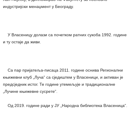
индустријски менаџмент у Београду.
У Власеницу долази са почетком ратних сукоба 1992. године
и ту остаје да живи.
Са пар пријатеља-писаца 2011. године оснива Регионални
књижевни клуб „Луча“ са сједиштем у Власеници, и активан је
предсједник истог. Те године утемељује и традиционалне
„Лучине књижевне сусрете“.
Од 2019. године ради у ЈУ „Народна библиотека Власеница“.