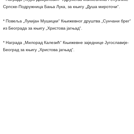
Српске-Подружница Бања Лука, за књигу „Душа мироточи“.
* Повеља „Лукијан Мушицки“ Књижевног друштва „Сунчани брег“
из Београда за књигу „Христова јагњад“.
* Награда „Милорад Калезић“ Књижевне заједнице Југославије-
Београд за књигу „Христова јагњад“.