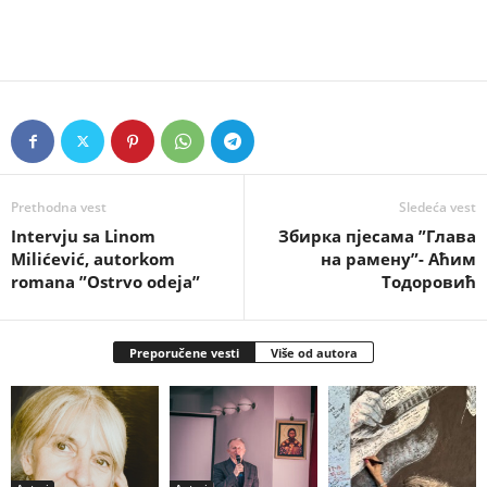
Prethodna vest
Sledeća vest
Intervju sa Linom
Збирка пјесама ”Глава
Milićević, autorkom
на рамену”- Аћим
romana ”Ostrvo odeja”
Тодоровић
Preporučene vesti
Više od autora