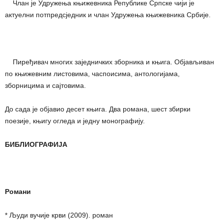
Члан је Удружења књижевника Републике Српске чији је
актуелни потпредсједник и члан Удружења књижевника Србије.
Пиређивач многих заједничких зборника и књига. Објављиван
по књижевним листовима, часпоисима, антологијама,
зборницима и сајтовима.
До сада је објавио десет књига. Два романа, шест збирки
поезије, књигу огледа и једну монографију.
БИБЛИОГРАФИЈА
Романи
* Људи вучије крви (2009). роман