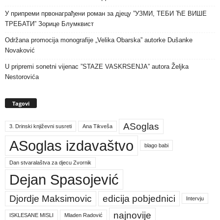
У припреми првонаграђени роман за дјецу ”УЗМИ, ТЕБИ ЋЕ ВИШЕ
ТРЕБАТИ” Зорице Блумквист
Održana promocija monografije „Velika Obarska” autorke Dušanke
Novaković
U pripremi sonetni vijenac ”STAZE VASKRSENJA” autora Željka
Nestorovića
Tagovi
ASoglas
3. Drinski književni susreti
Ana Tikveša
ASoglas izdavaštvo
blago babi
Dan stvaralaštva za djecu Zvornik
Dejan Spasojević
Djordje Maksimovic
edicija pobjednici
Intervju
najnovije
ISKLESANE MISLI
Mladen Radović