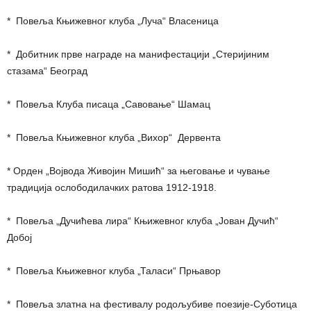
* Повеља Књижевног клуба „Луча“ Власеница
* Добитник прве награде на манифестацији „Стеријиним
стазама“ Београд
* Повеља Клуба писаца „Савовање“ Шамац
* Повеља Књижевног клуба „Вихор“ Дервента
* Орден „Војвода Живојин Мишић“ за његовање и чување
традиција ослободилачких ратова 1912-1918.
* Повеља „Дучићева лира“ Књижевног клуба „Јован Дучић“
Добој
* Повеља Књижевног клуба „Таласи“ Прњавор
* Повеља златна на фестивалу родољубиве поезије-Суботица