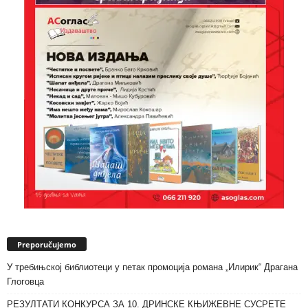
Preporučujemo
У требињској библиотеци у петак промоција романа „Илирик“ Драгана
Глоговца
РЕЗУЛТАТИ КОНКУРСА ЗА 10. ДРИНСКЕ КЊИЖЕВНЕ СУСРЕТЕ