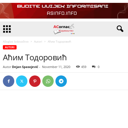
ASoglas Izdavaštvo
Autori
Аћим Тодоровић
AUTORI
Аћим Тодоровић
Autor
Dejan Spasojević
-
November 11, 2020
459
0