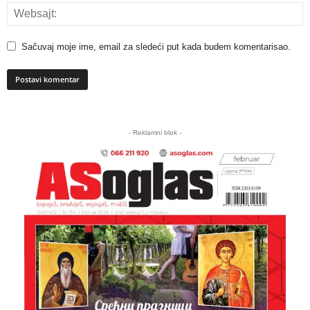
Sačuvaj moje ime, email za sledeći put kada budem komentarisao.
A
l
- Reklamni blok -
t
e
r
n
a
t
i
v
e
: