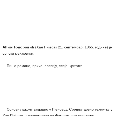
Аћим Тодоровић
(Хан Пијесак 21. септембар, 1965. године) је
српски књижевник.
Пише романе, приче, поезију, есеје, критике.
Основну школу завршио у Пјеновцу, Средњу дрвно техничку у
Хан Пијеску, а дипломирао на Факултету за пословно