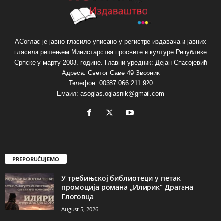
АСоглас је јавно гласило уписано у регистре издавача и јавних
гласила решењем Министарства просвете и културе Републике
Српске у марту 2008. године. Главни уредник: Дејан Спасојевић
Адреса: Светог Саве 49 Зворник
Телефон: 00387 066 211 920
Емаил: asoglas.oglasnik@gmail.com
PREPORUČUJEMO
У требињској библиотеци у петак
промоција романа „Илирик“ Драгана
Глоговца
August 5, 2026