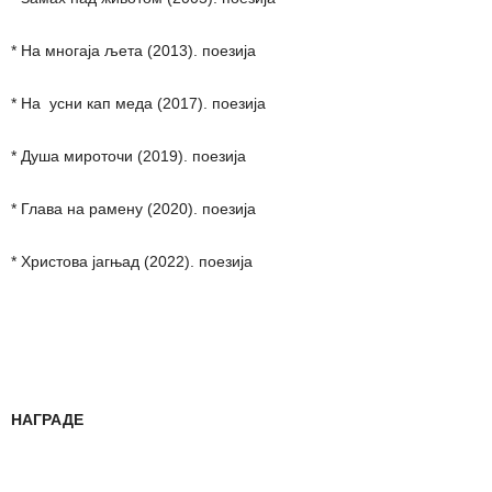
* На многаја љета (2013). поезија
* На усни кап меда (2017). поезија
* Душа мироточи (2019). поезија
* Глава на рамену (2020). поезија
* Христова јагњад (2022). поезија
НАГРАДЕ