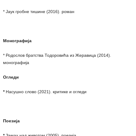
* Јаук гробне тишине (2016). роман
Монографија
* Родослов братства Тодоровића из Жеравица (2014).
монографија
Огледи
*
Насушно слово (2021). критике и огледи
Поезија
*
Замах над животом (2005). поезија