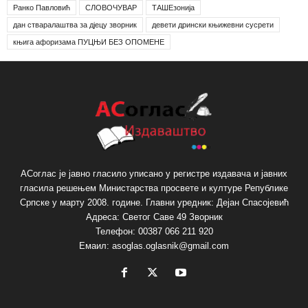
Ранко Павловић
СЛОВОЧУВАР
ТАШЕзонија
дан стваралаштва за дјецу зворник
девети дрински књижевни сусрети
књига афоризама ПУЦЊИ БЕЗ ОПОМЕНЕ
АСоглас је јавно гласило уписано у регистре издавача и јавних
гласила решењем Министарства просвете и културе Републике
Српске у марту 2008. године. Главни уредник: Дејан Спасојевић
Адреса: Светог Саве 49 Зворник
Телефон: 00387 066 211 920
Емаил: asoglas.oglasnik@gmail.com