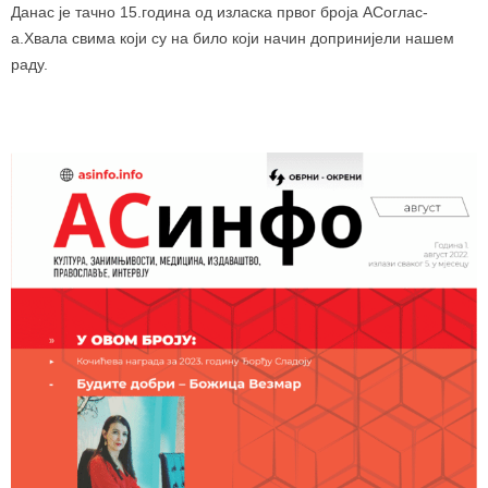
Данас је тачно 15.година од изласка првог броја АСоглас-
а.Хвала свима који су на било који начин допринијели нашем
раду.