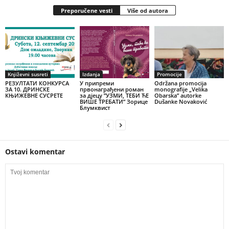
Preporučene vesti
Više od autora
Književni susreti
Izdanja
Promocije
РЕЗУЛТАТИ КОНКУРСА
У припреми
Održana promocija
ЗА 10. ДРИНСКЕ
првонаграђени роман
monografije „Velika
КЊИЖЕВНЕ СУСРЕТЕ
за дјецу ”УЗМИ, ТЕБИ ЋЕ
Obarska” autorke
ВИШЕ ТРЕБАТИ” Зорице
Dušanke Novaković
Блумквист
Ostavi komentar