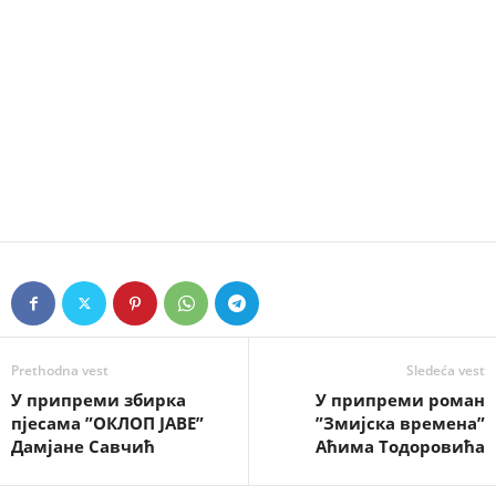
Prethodna vest
Sledeća vest
У припреми збирка
У припреми роман
пјесама ”ОКЛОП ЈАВЕ”
”Змијска времена”
Дамјане Савчић
Аћима Тодоровића