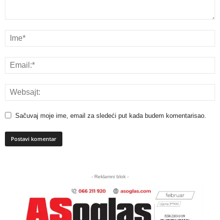
Sačuvaj moje ime, email za sledeći put kada budem komentarisao.
A
l
- Reklamni blok -
t
e
r
n