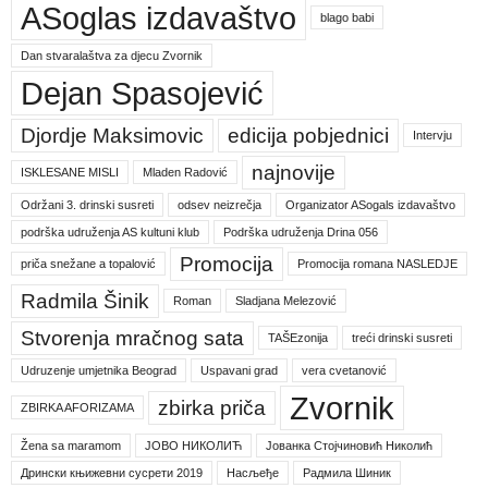
ASoglas izdavaštvo
blago babi
Dan stvaralaštva za djecu Zvornik
Dejan Spasojević
Djordje Maksimovic
edicija pobjednici
Intervju
najnovije
ISKLESANE MISLI
Mladen Radović
Održani 3. drinski susreti
odsev neizrečja
Organizator ASogals izdavaštvo
podrška udruženja AS kultuni klub
Podrška udruženja Drina 056
Promocija
priča snežane a topalović
Promocija romana NASLEDJE
Radmila Šinik
Roman
Sladjana Melezović
Stvorenja mračnog sata
TAŠEzonija
treći drinski susreti
Udruzenje umjetnika Beograd
Uspavani grad
vera cvetanović
Zvornik
zbirka priča
ZBIRKA AFORIZAMA
Žena sa maramom
ЈОВО НИКОЛИЋ
Јованка Стојчиновић Николић
Дрински књижевни сусрети 2019
Насљеђе
Радмила Шиник