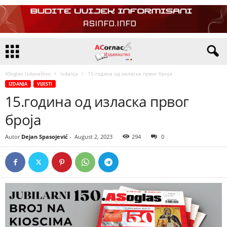
ASoglas Izdavaštvo
Izdanja
15.година од изласка првог броја
IZDANJA
VIJESTI
15.година од изласка првог
броја
Autor
Dejan Spasojević
-
August 2, 2023
294
0