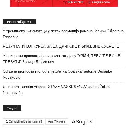
Preporučujemo
У требињској библиотеци у петак промоција романа „Илирик“ Драгана
Глоговца
РЕЗУЛТАТИ КОНКУРСА ЗА 10. ДРИНСКЕ КЊИЖЕВНЕ СУСРЕТЕ
У припреми првонаграђени роман за дјецу ”УЗМИ, ТЕБИ ЋЕ ВИШЕ
ТРЕБАТИ” Зорице Блумквист
Održana promocija monografije „Velika Obarska” autorke Dušanke
Novaković
U pripremi sonetni vijenac ”STAZE VASKRSENJA” autora Željka
Nestorovića
Tagovi
ASoglas
3. Drinski književni susreti
Ana Tikveša