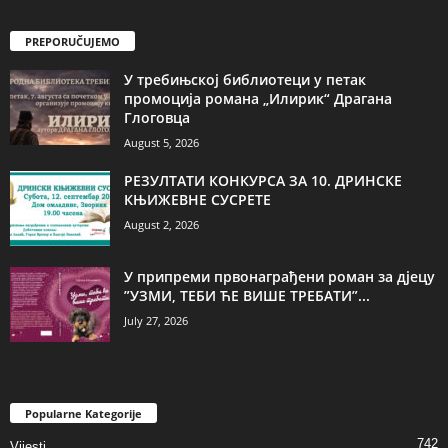
PREPORUČUJEMO
У требињској библиотеци у петак
промоција романа „Илирик“ Драгана
Глоговца
August 5, 2026
РЕЗУЛТАТИ КОНКУРСА ЗА 10. ДРИНСКЕ
КЊИЖЕВНЕ СУСРЕТЕ
August 2, 2026
У припреми првонаграђени роман за дјецу
”УЗМИ, ТЕБИ ЋЕ ВИШЕ ТРЕБАТИ”...
July 27, 2026
Popularne Kategorije
742
Vijesti