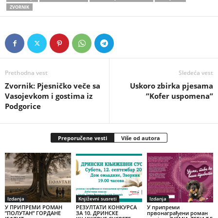
ZVORNIK
Prethodna vest
Sledeća vest
Zvornik: Pjesničko veče sa
Uskoro zbirka pjesama
Vasojevkom i gostima iz
”Kofer uspomena”
Podgorice
Preporučene vesti
Više od autora
Izdanja
Književni susreti
Izdanja
У ПРИПРЕМИ РОМАН
РЕЗУЛТАТИ КОНКУРСА
У припреми
”ПОЛУТАН” ГОРДАНЕ
ЗА 10. ДРИНСКЕ
првонаграђени роман