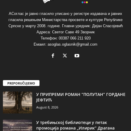
АСоглас је јавно гласило уписано у регистре издавача и јавних
гласила решењем Министарства просвете и културе Републике
Српске у марту 2008. године. Главни уредник: Дејан Спасојевић
Адреса: Светог Саве 49 Зворник
Телефон: 00387 066 211 920
Емаил: asoglas.oglasnik@gmail.com
PREPORUČUJEMO
У ПРИПРЕМИ РОМАН ”ПОЛУТАН” ГОРДАНЕ
ЈЕФТИЋ
August 8, 2026
У требињској библиотеци у петак
промоција романа „Илирик“ Драгана