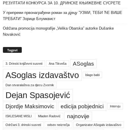
РЕЗУЛТАТИ КОНКУРСА ЗА 10. ДРИНСКЕ КЊИЖЕВНЕ СУСРЕТЕ
У припреми првонаграђени роман за дјецу ”УЗМИ, ТЕБИ ЋЕ ВИШЕ
ТРЕБАТИ” Зорице Блумквист
Održana promocija monografije „Velika Obarska” autorke Dušanke
Novaković
Tagovi
ASoglas
3. Drinski književni susreti
Ana Tikveša
ASoglas izdavaštvo
blago babi
Dan stvaralaštva za djecu Zvornik
Dejan Spasojević
Djordje Maksimovic
edicija pobjednici
Intervju
najnovije
ISKLESANE MISLI
Mladen Radović
Održani 3. drinski susreti
odsev neizrečja
Organizator ASogals izdavaštvo