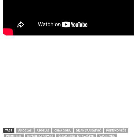
TAGS
AS OGLAS
ASOGLAS
CRNA GORA
DEJAN SPASOJEVIĆ
POETSKO VEČE
PROMOCIJE
REPUBLIKA SRPSKA
ŠTAMAPRIJA I IZDAVAŠTVO
VASOJEVKA