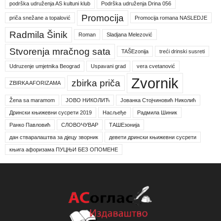
podrška udruženja AS kultuni klub
Podrška udruženja Drina 056
Promocija
priča snežane a topalović
Promocija romana NASLEDJE
Radmila Šinik
Roman
Sladjana Melezović
Stvorenja mračnog sata
TAŠEzonija
treći drinski susreti
Udruzenje umjetnika Beograd
Uspavani grad
vera cvetanović
Zvornik
zbirka priča
ZBIRKA AFORIZAMA
Žena sa maramom
ЈОВО НИКОЛИЋ
Јованка Стојчиновић Николић
Дрински књижевни сусрети 2019
Насљеђе
Радмила Шиник
Ранко Павловић
СЛОВОЧУВАР
ТАШЕзонија
дан стваралаштва за дјецу зворник
девети дрински књижевни сусрети
књига афоризама ПУЦЊИ БЕЗ ОПОМЕНЕ