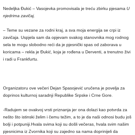
Nedeljka Đukić – Vasojevka promovisala je treću zbirku pjesama
U
njedrima zavičaj
.
– Teme su vezane za rodni kraj, a sva moja energija se crpi iz
zavičaja. Uspjela sam da opjevam svakog stanovnika mog rodnog
sela te mogu slobodno reći da je pjesnički spas od zaborava u
koricama – rekla je Đukić, koja je rođena u Derventi, a trenutno živi
i radi u Frankfurtu.
Organizatoru ove večeri Dejan Spasojević uručena je povelja za
doprinos kulturnoj saradnji Republike Srpske i Crne Gore.
-Radujem se ovakvoj vrsti priznanja jer ona dolazi kao potvrda za
nešto što istinski želim i čemu težim, a to je da naši odnosi budu još
bolji i potpuniji.Hvala svima koji su došli večeras, hvala svim našim
pjesnicima iz Zvornika koji su zajedno sa nama doprinijeli da