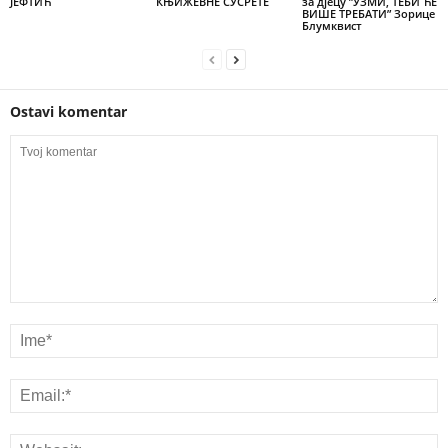
ЈЕФТИЋ
КЊИЖЕВНЕ СУСРЕТЕ
за дјецу ”УЗМИ, ТЕБИ ЋЕ
ВИШЕ ТРЕБАТИ” Зорице
Блумквист
Ostavi komentar