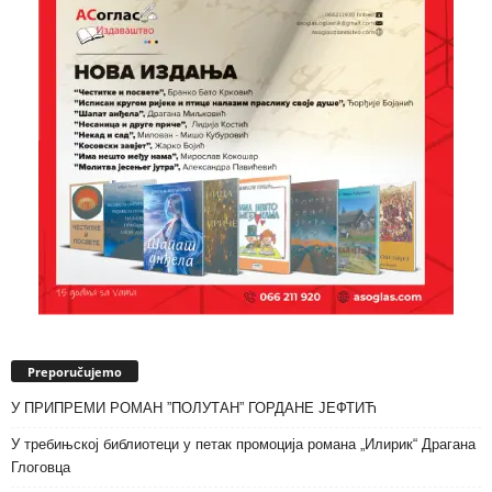
Preporučujemo
У ПРИПРЕМИ РОМАН ”ПОЛУТАН” ГОРДАНЕ ЈЕФТИЋ
У требињској библиотеци у петак промоција романа „Илирик“ Драгана
Глоговца