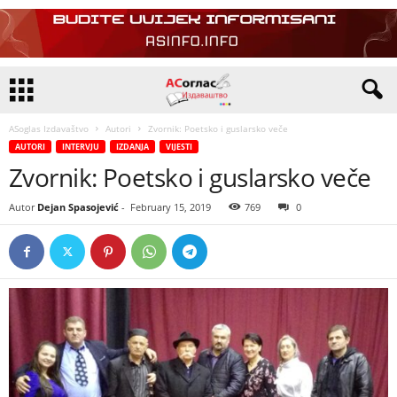
ASoglas Izdavaštvo
Autori
Zvornik: Poetsko i guslarsko veče
AUTORI
INTERVJU
IZDANJA
VIJESTI
Zvornik: Poetsko i guslarsko veče
Autor
Dejan Spasojević
-
February 15, 2019
769
0