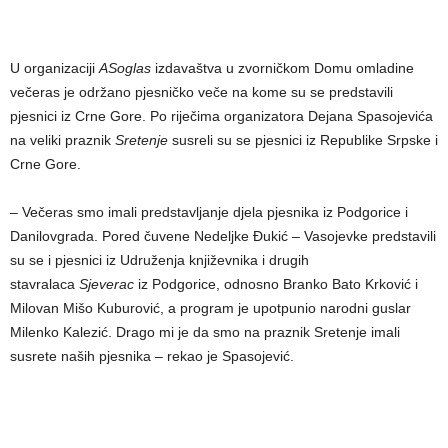
U organizaciji
ASoglas
izdavaštva u zvorničkom Domu omladine
večeras je održano pjesničko veče na kome su se predstavili
pjesnici iz Crne Gore. Po riječima organizatora Dejana Spasojevića
na veliki praznik
Sretenje
susreli su se pjesnici iz Republike Srpske i
Crne Gore.
– Večeras smo imali predstavljanje djela pjesnika iz Podgorice i
Danilovgrada. Pored čuvene Nedeljke Đukić – Vasojevke predstavili
su se i pjesnici iz Udruženja književnika i drugih
stavralaca
Sjeverac
iz Podgorice, odnosno Branko Bato Krković i
Milovan Mišo Kuburović, a program je upotpunio narodni guslar
Milenko Kalezić. Drago mi je da smo na praznik Sretenje imali
susrete naših pjesnika – rekao je Spasojević.