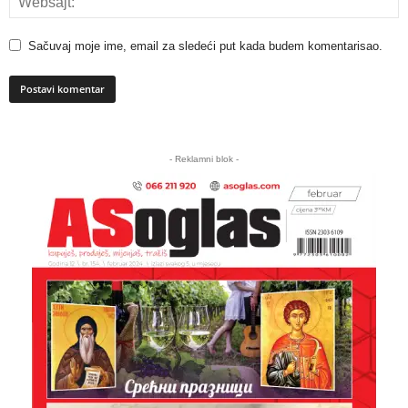
Sačuvaj moje ime, email za sledeći put kada budem komentarisao.
A
l
- Reklamni blok -
t
e
r
n
a
t
i
v
e
: