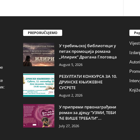
PREPORUČUJEMO
Pop
Vijest
У требињској библиотеци у
петак промоција романа
Izdan
„Илирик“ Драгана Глоговца
Autori
August 5, 2026
ре
Promo
РЕЗУЛТАТИ КОНКУРСА ЗА 10.
ке
Interv
ДРИНСКЕ КЊИЖЕВНЕ
СУСРЕТЕ
ик:
Knjiže
August 2, 2026
У припреми првонаграђени
роман за дјецу ”УЗМИ, ТЕБИ
ЋЕ ВИШЕ ТРЕБАТИ”...
July 27, 2026