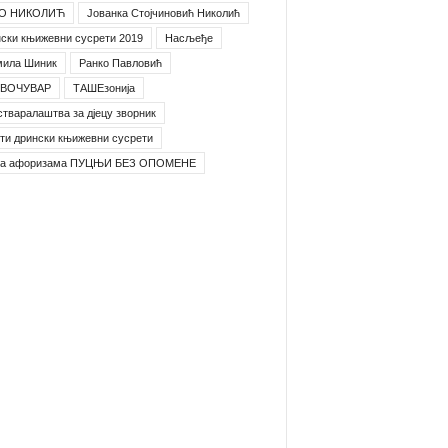
О НИКОЛИЋ
Јованка Стојчиновић Николић
ски књижевни сусрети 2019
Насљеђе
мила Шиник
Ранко Павловић
ВОЧУВАР
ТАШЕзонија
стваралаштва за дјецу зворник
ти дрински књижевни сусрети
га афоризама ПУЦЊИ БЕЗ ОПОМЕНЕ