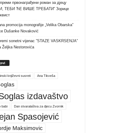
преми првонаграђени роман за дјецу
И, ТЕБИ ЋЕ ВИШЕ ТРЕБАТИ” Зорице
квист
na promocija monografije „Velika Obarska”
ke Dušanke Novaković
premi sonetni vijenac ”STAZE VASKRSENJA”
a Željka Nestorovića
ovi
inski književni susreti
Ana Tikveša
oglas
Soglas izdavaštvo
 babi
Dan stvaralaštva za djecu Zvornik
ejan Spasojević
ordje Maksimovic