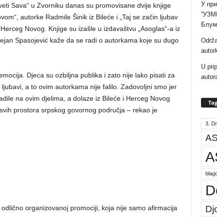
У при
eti Sava“ u Zvorniku danas su promovisane dvije knjige
”УЗМ
om“, autorke Radmile Šinik iz Bileće i „Taj se začin ljubav
Блум
Herceg Novog. Knjige su izašle u izdavaštvu „Asoglas“-a iz
Dejan Spasojević kaže da se radi o autorkama koje su dugo
Održa
autor
U pri
mocija. Djeca su ozbiljna publika i zato nije lako pisati za
autor
ljubavi, a to ovim autorkama nije falilo. Zadovoljni smo jer
adile na ovim djelima, a dolaze iz Bileće i Herceg Novog
Tag
vih prostora srpskog govornog područja – rekao je
3. Dr
AS
A
blago
D
Dj
odlično organizovanoj promociji, koja nije samo afirmacija