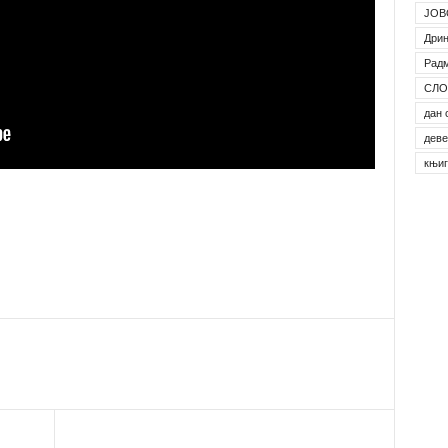
ЈОВ
Дрин
Рад
СЛО
дан 
деве
књи