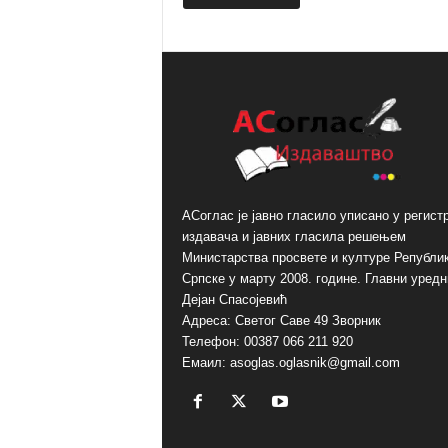
A
l
t
e
r
n
a
t
i
АСоглас је јавно гласило уписано у регист
v
издавача и јавних гласила решењем
e
Министарства просвете и културе Републи
:
Српске у марту 2008. године. Главни уредн
Дејан Спасојевић
Адреса: Светог Саве 49 Зворник
Телефон: 00387 066 211 920
Емаил: asoglas.oglasnik@gmail.com