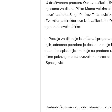
U društvenom prostoru Osnovne škole „Sv
pjesama za djecu „Pišite Mama velikim slov
zove“, autorke Sonje Padrov-Tešanović iz 
Zvornika, a direktor ove izdavačke kuće 
spremale svoje zbirke.
– Poezija za djecu je istančana i prepuna e
njih, odnosno potrebno je dosta empatije i 
se radi o spisateljicama koje su predano r
čime pokazujemo da uvezujemo pisce sa s
Spasojević
Radmila Šinik se zahvalila izdavaču da na 