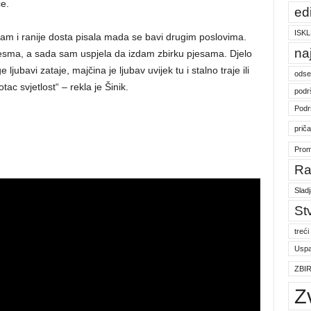
e.
ed
ISKL
am i ranije dosta pisala mada se bavi drugim poslovima.
na
jesma, a sada sam uspjela da izdam zbirku pjesama. Djelo
ubavi zataje, majčina je ljubav uvijek tu i stalno traje ili
odse
ac svjetlost“ – rekla je Šinik.
podr
Podr
prič
Prom
Ra
Slad
St
treći
Uspa
ZBI
Z