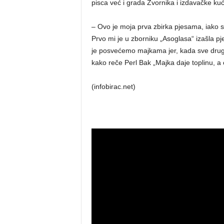
pisca već i grada Zvornika i izdavačke kuć
– Ovo je moja prva zbirka pjesama, iako s
Prvo mi je u zborniku „Asoglasa“ izašla p
je posvećemo majkama jer, kada sve druge lj
kako reče Perl Bak „Majka daje toplinu, a ot
(infobirac.net)