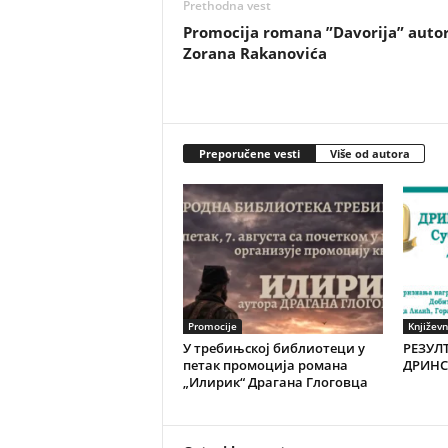
Prethodna vest
Promocija romana ”Davorija” auto
Zorana Rakanovića
Preporučene vesti
Više od autora
Promocije
Književn
У требињској библиотеци у
РЕЗУЛТ
петак промоција романа
ДРИНС
„Илирик“ Драгана Глоговца