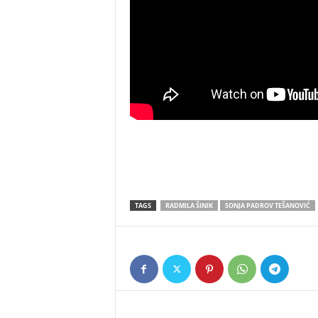
TAGS
RADMILA ŠINIK
SONJA PADROV TEŠANOVIĆ