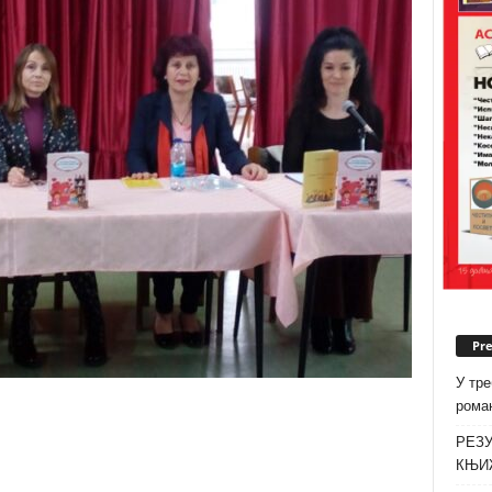
Pr
У тре
роман
РЕЗУ
КЊИ