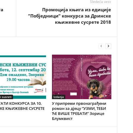
Sledeća vest
ra
Промоција књига из едиције
”Побједници” конкурса за Дринске
књижевне сусрете 2018
i susreti
Izdanja
АТИ КОНКУРСА ЗА 10.
У припреми првонаграђени
КЕ КЊИЖЕВНЕ СУСРЕТЕ
роман за дјецу ”УЗМИ, ТЕБИ
ЋЕ ВИШЕ ТРЕБАТИ” Зорице
Блумквист