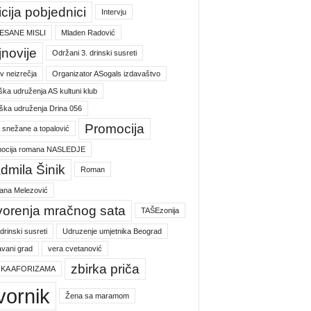
icija pobjednici
Intervju
ESANE MISLI
Mladen Radović
jnovije
Održani 3. drinski susreti
v neizrečja
Organizator ASogals izdavaštvo
ška udruženja AS kultuni klub
ška udruženja Drina 056
Promocija
a snežane a topalović
ocija romana NASLEDJE
dmila Šinik
Roman
jana Melezović
vorenja mračnog sata
TAŠEzonija
 drinski susreti
Udruzenje umjetnika Beograd
vani grad
vera cvetanović
zbirka priča
RKA AFORIZAMA
vornik
Žena sa maramom