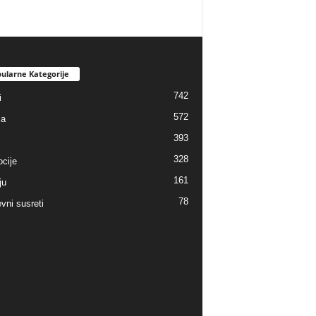
ularne Kategorije
742
i
572
ja
393
328
cije
161
ju
78
vni susreti