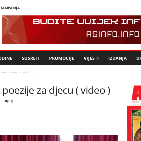
ŠTAMPARIJA
ODINE
SUSRETI
PROMOCIJE
VIJESTI
IZDANJA
DR
ije za djecu ( video )
poezije za djecu ( video )
0