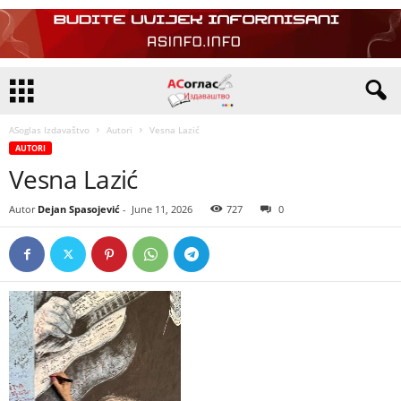
ASoglas Izdavaštvo
Autori
Vesna Lazić
AUTORI
Vesna Lazić
Autor
Dejan Spasojević
-
June 11, 2026
727
0