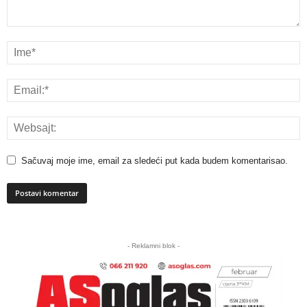
Sačuvaj moje ime, email za sledeći put kada budem komentarisao.
A
l
- Reklamni blok -
t
e
r
n