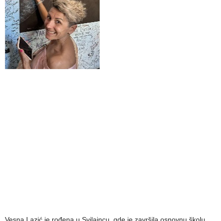
Vesna Lazić je rođena u Svilajncu, gde je završila osnovnu školu.