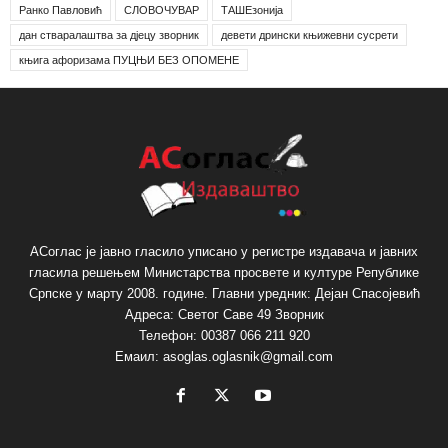
Ранко Павловић
СЛОВОЧУВАР
ТАШЕзонија
дан стваралаштва за дјецу зворник
девети дрински књижевни сусрети
књига афоризама ПУЦЊИ БЕЗ ОПОМЕНЕ
АСоглас је јавно гласило уписано у регистре издавача и јавних
гласила решењем Министарства просвете и културе Републике
Српске у марту 2008. године. Главни уредник: Дејан Спасојевић
Адреса: Светог Саве 49 Зворник
Телефон: 00387 066 211 920
Емаил: asoglas.oglasnik@gmail.com