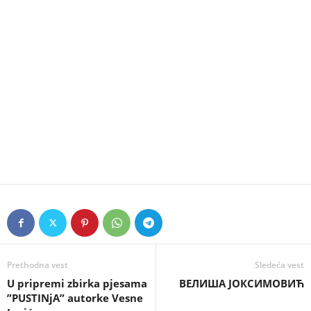
Prethodna vest
Sledeća vest
U pripremi zbirka pjesama
ВЕЛИША ЈОКСИМОВИЋ
”PUSTINjA” autorke Vesne