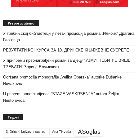
Preporučujemo
У требињској библиотеци у петак промоција романа „Илирик“ Драгана
Глоговца
РЕЗУЛТАТИ КОНКУРСА ЗА 10. ДРИНСКЕ КЊИЖЕВНЕ СУСРЕТЕ
У припреми првонаграђени роман за дјецу ”УЗМИ, ТЕБИ ЋЕ ВИШЕ
ТРЕБАТИ” Зорице Блумквист
Održana promocija monografije „Velika Obarska” autorke Dušanke
Novaković
U pripremi sonetni vijenac ”STAZE VASKRSENJA” autora Željka
Nestorovića
Tagovi
ASoglas
3. Drinski književni susreti
Ana Tikveša