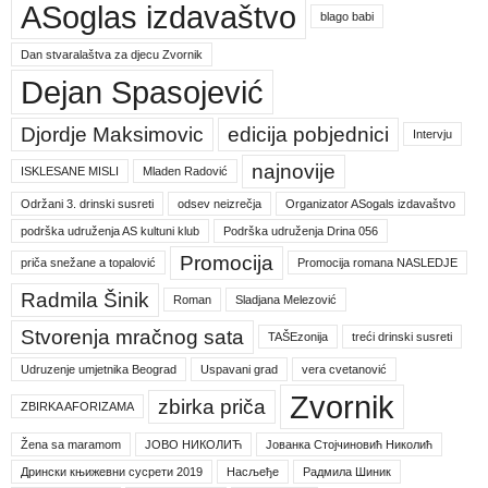
ASoglas izdavaštvo
blago babi
Dan stvaralaštva za djecu Zvornik
Dejan Spasojević
Djordje Maksimovic
edicija pobjednici
Intervju
najnovije
ISKLESANE MISLI
Mladen Radović
Održani 3. drinski susreti
odsev neizrečja
Organizator ASogals izdavaštvo
podrška udruženja AS kultuni klub
Podrška udruženja Drina 056
Promocija
priča snežane a topalović
Promocija romana NASLEDJE
Radmila Šinik
Roman
Sladjana Melezović
Stvorenja mračnog sata
TAŠEzonija
treći drinski susreti
Udruzenje umjetnika Beograd
Uspavani grad
vera cvetanović
Zvornik
zbirka priča
ZBIRKA AFORIZAMA
Žena sa maramom
ЈОВО НИКОЛИЋ
Јованка Стојчиновић Николић
Дрински књижевни сусрети 2019
Насљеђе
Радмила Шиник