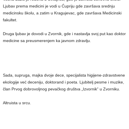
Ljubav prema medicini je vodi u Ćupriju gde završava srednju
medicinsku školu, a zatim u Kragujevac, gde završava Medicinski
fakultet.
Druga ljubav je dovodi u Zvornik, gde i nastavlja svoj put kao doktor
medicine sa preusmerenjem ka javnom zdravlju.
Sada, supruga, majka dvoje dece, specijalista higijene-zdravstvene
ekologije već deceniju, doktorand i poeta. Ljubitelj pesme i muzike,
član Prvog dobrovoljnog pevačkog društva „Izvornik“ u Zvorniku.
Altruista u srcu.