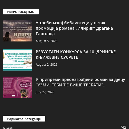
PREPORUČUJEMO
У требињској библиотеци у петак
промоција романа „Илирик“ Драгана
Глоговца
August 5, 2026
РЕЗУЛТАТИ КОНКУРСА ЗА 10. ДРИНСКЕ
КЊИЖЕВНЕ СУСРЕТЕ
August 2, 2026
У припреми првонаграђени роман за дјецу
”УЗМИ, ТЕБИ ЋЕ ВИШЕ ТРЕБАТИ”...
July 27, 2026
Popularne Kategorije
742
Vijesti