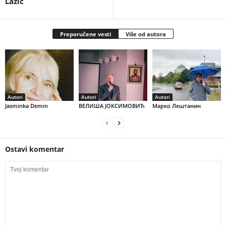
Lazić
Preporučene vesti
Više od autora
Autori
Autori
Autori
Jasminka Demin
ВЕЛИША ЈОКСИМОВИЋ
Марко Лештанин
Ostavi komentar