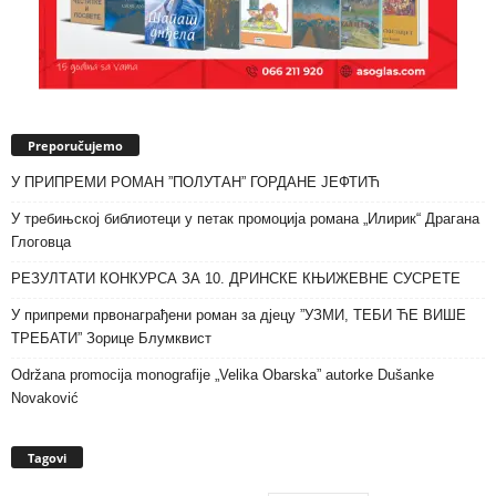
Preporučujemo
У ПРИПРЕМИ РОМАН ”ПОЛУТАН” ГОРДАНЕ ЈЕФТИЋ
У требињској библиотеци у петак промоција романа „Илирик“ Драгана
Глоговца
РЕЗУЛТАТИ КОНКУРСА ЗА 10. ДРИНСКЕ КЊИЖЕВНЕ СУСРЕТЕ
У припреми првонаграђени роман за дјецу ”УЗМИ, ТЕБИ ЋЕ ВИШЕ
ТРЕБАТИ” Зорице Блумквист
Održana promocija monografije „Velika Obarska” autorke Dušanke
Novaković
Tagovi