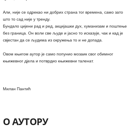
Али, није се одрекао ни добрих страна тог времена, само зато
што то сад није у тренду.
Бундало цијени рад и ред, акцијашки дух, хуманизам и поштење
без граница. Он воли све људе и јасно то исказује, чак и кад је
свјестан да се људима из окружења то и не допада.
Овом књигом аутор је само попунио мозаик свог обимног
књижевног дјела и потврдио књижевни таленат.
Милан Пантић
О
АУТОРУ