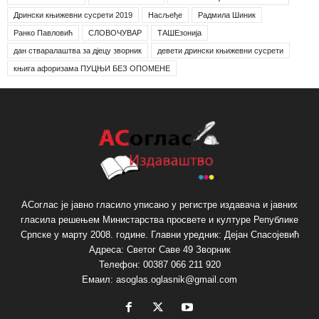
Дрински књижевни сусрети 2019
Насљеђе
Радмила Шиник
Ранко Павловић
СЛОВОЧУВАР
ТАШЕзонија
дан стваралаштва за дјецу зворник
девети дрински књижевни сусрети
књига афоризама ПУЦЊИ БЕЗ ОПОМЕНЕ
АСоглас је јавно гласило уписано у регистре издавача и јавних
гласила решењем Министарства просвете и културе Републике
Српске у марту 2008. године. Главни уредник: Дејан Спасојевић
Адреса: Светог Саве 49 Зворник
Телефон: 00387 066 211 920
Емаил: asoglas.oglasnik@gmail.com