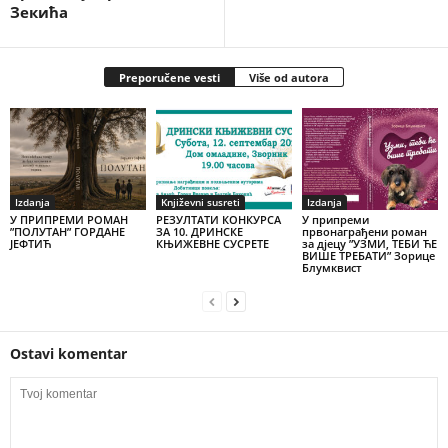
Зекића
Preporučene vesti
Više od autora
Izdanja
Književni susreti
Izdanja
У ПРИПРЕМИ РОМАН
РЕЗУЛТАТИ КОНКУРСА
У припреми
”ПОЛУТАН” ГОРДАНЕ
ЗА 10. ДРИНСКЕ
првонаграђени роман
ЈЕФТИЋ
КЊИЖЕВНЕ СУСРЕТЕ
за дјецу ”УЗМИ, ТЕБИ ЋЕ
ВИШЕ ТРЕБАТИ” Зорице
Блумквист
Ostavi komentar