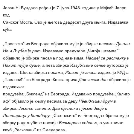
Јован Н. Бундало рођен је 7. јула 1948. године у Мајкић Јапри
код
Санског Моста. Ово је његова двадесет друга књига. Издавачка
кућа
„Просвета” из Београда објавила му је је збирке песама:
Да
или
Не
и
Љубав је рат
. Издавачко предузеће „Чигоја штампа”
објавило је збирке песама под називима:
Насмеј се растанку
и
Накит туђе душе,
а пета збирка
Изгубљене сенке
ауторско је
издање. Шеста збирка песама,
Живот је глоса
издало је КУД-а
„Павловић” из Београда. Књига прича
Док чекам дан
објавило је
издавачког
предузећа „Букленд” из Београда. Издавачко предузеће „Калигр
аф” објавило је књигу песама за децу
Невидљиви друм
и
збирке:
Јесењи сонети
,
Два пјесника пјесме двије и
Лептирица у ћилибару
. „Свет књиге“ из Београда објавио му је
збирку родољубиве поезије
Везмарово сећање
, а уметнички
клуб „Расковник” из Смедерева