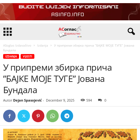
ASoglas Izdavaštvo
Izdanja
У припреми збирка прича ”БАЈКЕ МОЈЕ ТУГЕ” Јована
Бундала
IZDANJA
VIJESTI
У припреми збирка прича
”БАЈКЕ МОЈЕ ТУГЕ” Јована
Бундала
Autor
Dejan Spasojević
-
December 9, 2025
594
0