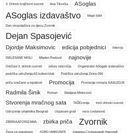
ASoglas
3. Drinski književni susreti
Ana Tikveša
ASoglas izdavaštvo
blago babi
Dan stvaralaštva za djecu Zvornik
Dejan Spasojević
Djordje Maksimovic
edicija pobjednici
Intervju
najnovije
ISKLESANE MISLI
Mladen Radović
Održani 3. drinski susreti
odsev neizrečja
Organizator ASogals izdavaštvo
podrška udruženja AS kultuni klub
Podrška udruženja Drina 056
Promocija
priča snežane a topalović
Promocija romana NASLEDJE
Radmila Šinik
Roman
Sladjana Melezović
Stvorenja mračnog sata
TAŠEzonija
treći drinski susreti
Udruzenje umjetnika Beograd
Uspavani grad
vera cvetanović
Zvornik
zbirka priča
ZBIRKA AFORIZAMA
Žena sa maramom
ЈОВО НИКОЛИЋ
Јованка Стојчиновић Николић