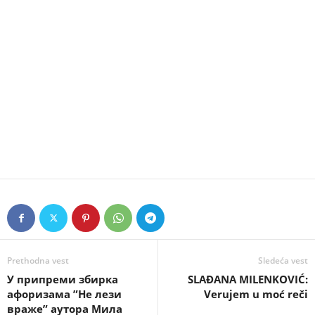
Prethodna vest
Sledeća vest
У припреми збирка
SLAĐANA MILENKOVIĆ:
афоризама ”Не лези
Verujem u moć reči
враже” аутора Мила