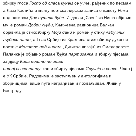
збирку глоса
Госпо
од
спаса
кунем
се
у
те
, рађених по песмам
а Лазе Костића и књигу поетско лирских записа о животу Рома
под називом
Док путева буде
. Издавач „Свен“ из Ниша објавио
му је роман
Добри људи
, Књижевна радионица Балкан
објавила је стихозбирку
Моји дани
и роман у стиху
Азбучник
љубави наше
, а Глас Србије из Краљева стихозбирку духовне
поезије
Молитве под липом
. „Дигитал дизајн“ из Смедеревске
Паланке је објавио роман
Ђујка партизанка
и збирку пјесама
за дјецу
Када нешто не знаш
питај
свога
тату
, као и збирку пјесама
Случаји
и
сенке
. Члан ј
е УК Србије. Радовима је заступљен у антологијама и
зборницима, више пута награђиван и похваљиван. Живи у
Београду.