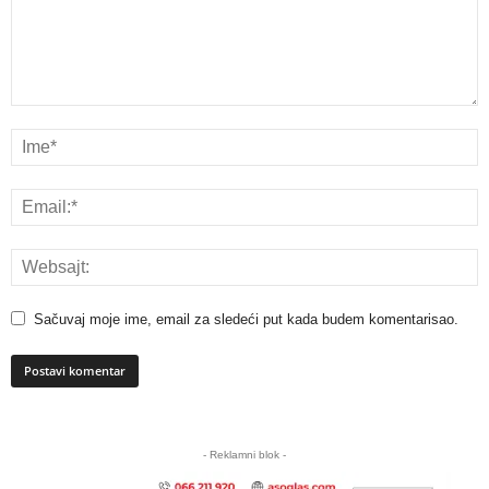
Sačuvaj moje ime, email za sledeći put kada budem komentarisao.
A
l
- Reklamni blok -
t