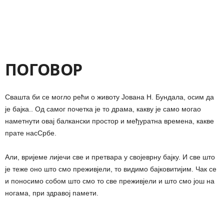
ПОГОВОР
Свашта би се могло рећи о животу Јована Н. Бундала, осим да
је бајка.. Од самог почетка је то драма, какву је само могао
наметнути овај балкански простор и међуратна времена, какве
прате насСрбе.
Али, вријеме лијечи све и претвара у својеврну бајку. И све што
је теже оно што смо преживјели, то видимо бајковитијим. Чак се
и поносимо собом што смо то све преживјели и што смо још на
ногама, при здравој памети.