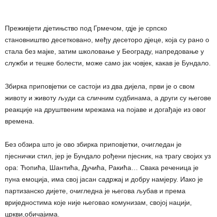
Преживјети дјетињство под Грмечом, гдје је српско
становништво десетковано, међу десеторо дјеце, која су рано о
стала без мајке, затим школовање у Београду, напредовање у
служби и тешке болести, може само јак човјек, какав је Бундало.
Збирка приповјетки се састоји из два дијела, први је о свом
животу и животу људи са сличним судбинама, а други су његове
реакције на друштвеним мрежама на појаве и догађаје из овог
времена.
Без обзира што је ово збирка приповјетки, очигледан је
пјеснички стил, јер је Бундало рођени пјесник, на трагу својих уз
ора: Ћопића, Шантића, Дучића, Ракића… Свака реченица је
пуна емоција, има свој јасан садржај и добру намјеру. Иако је
партизанско дијете, очигледна је његова љубав и према
вриједностима које није његовао комунизам, својој нацији,
цркви,обичајима.