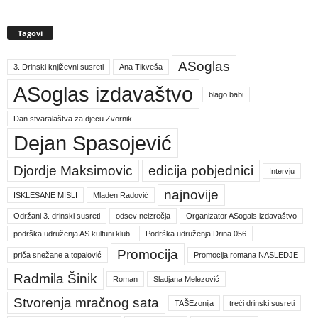
Tagovi
ASoglas
3. Drinski književni susreti
Ana Tikveša
ASoglas izdavaštvo
blago babi
Dan stvaralaštva za djecu Zvornik
Dejan Spasojević
Djordje Maksimovic
edicija pobjednici
Intervju
najnovije
ISKLESANE MISLI
Mladen Radović
Održani 3. drinski susreti
odsev neizrečja
Organizator ASogals izdavaštvo
podrška udruženja AS kultuni klub
Podrška udruženja Drina 056
Promocija
priča snežane a topalović
Promocija romana NASLEDJE
Radmila Šinik
Roman
Sladjana Melezović
Stvorenja mračnog sata
TAŠEzonija
treći drinski susreti