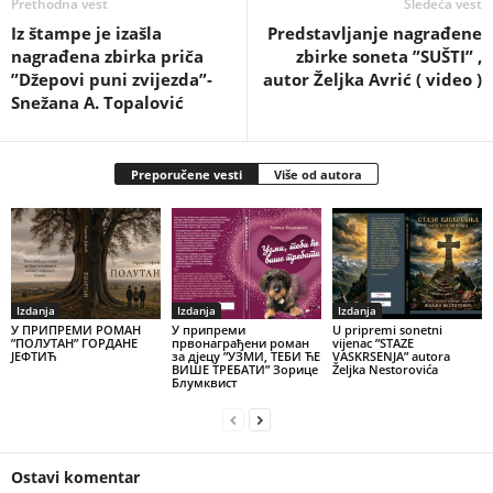
Prethodna vest
Sledeća vest
Iz štampe je izašla
Predstavljanje nagrađene
nagrađena zbirka priča
zbirke soneta ”SUŠTI” ,
”Džepovi puni zvijezda”-
autor Željka Avrić ( video )
Snežana A. Topalović
Preporučene vesti
Više od autora
Izdanja
Izdanja
Izdanja
У ПРИПРЕМИ РОМАН
У припреми
U pripremi sonetni
”ПОЛУТАН” ГОРДАНЕ
првонаграђени роман
vijenac ”STAZE
ЈЕФТИЋ
за дјецу ”УЗМИ, ТЕБИ ЋЕ
VASKRSENJA” autora
ВИШЕ ТРЕБАТИ” Зорице
Željka Nestorovića
Блумквист
Ostavi komentar