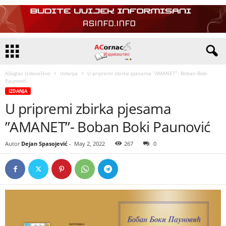
ASoglas Izdavaštvo
Izdanja
U pripremi zbirka pjesama ”AMANET”- Boban Boki
Paunović
IZDANJA
U pripremi zbirka pjesama
”AMANET”- Boban Boki Paunović
Autor
Dejan Spasojević
-
May 2, 2022
267
0