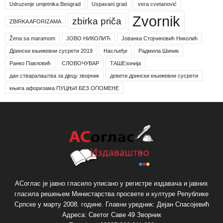
Udruzenje umjetnika Beograd
Uspavani grad
vera cvetanović
Zvornik
zbirka priča
ZBIRKA AFORIZAMA
Žena sa maramom
ЈОВО НИКОЛИЋ
Јованка Стојчиновић Николић
Дрински књижевни сусрети 2019
Насљеђе
Радмила Шиник
Ранко Павловић
СЛОВОЧУВАР
ТАШЕзонија
дан стваралаштва за дјецу зворник
девети дрински књижевни сусрети
књига афоризама ПУЦЊИ БЕЗ ОПОМЕНЕ
АСоглас је јавно гласило уписано у регистре издавача и јавних
гласила решењем Министарства просвете и културе Републике
Српске у марту 2008. године. Главни уредник: Дејан Спасојевић
Адреса: Светог Саве 49 Зворник