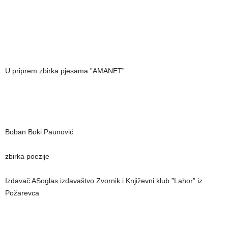
U priprem zbirka pjesama ”AMANET”.
Boban Boki Paunović
zbirka poezije
Izdavač ASoglas izdavaštvo Zvornik i Književni klub ”Lahor” iz
Požarevca