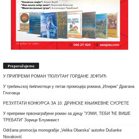
Preporučujemo
У ПРИПРЕМИ РОМАН ”ПОЛУТАН” ГОРДАНЕ ЈЕФТИЋ
У требињској библиотеци у петак промоција романа „Илирик“ Драгана
Глоговца
РЕЗУЛТАТИ КОНКУРСА ЗА 10. ДРИНСКЕ КЊИЖЕВНЕ СУСРЕТЕ
У припреми првонаграђени роман за дјецу ”УЗМИ, ТЕБИ ЋЕ ВИШЕ
ТРЕБАТИ” Зорице Блумквист
Održana promocija monografije „Velika Obarska” autorke Dušanke
Novaković