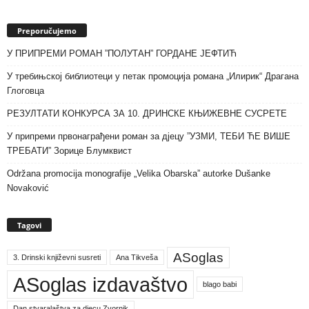
Preporučujemo
У ПРИПРЕМИ РОМАН ”ПОЛУТАН” ГОРДАНЕ ЈЕФТИЋ
У требињској библиотеци у петак промоција романа „Илирик“ Драгана
Глоговца
РЕЗУЛТАТИ КОНКУРСА ЗА 10. ДРИНСКЕ КЊИЖЕВНЕ СУСРЕТЕ
У припреми првонаграђени роман за дјецу ”УЗМИ, ТЕБИ ЋЕ ВИШЕ
ТРЕБАТИ” Зорице Блумквист
Održana promocija monografije „Velika Obarska” autorke Dušanke
Novaković
Tagovi
ASoglas
3. Drinski književni susreti
Ana Tikveša
ASoglas izdavaštvo
blago babi
Dan stvaralaštva za djecu Zvornik