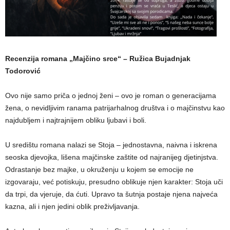
Recenzija romana „Majčino srce“ – Ružica Bujadnjak
Todorović
Ovo nije samo priča o jednoj ženi – ovo je roman o generacijama
žena, o nevidljivim ranama patrijarhalnog društva i o majčinstvu kao
najdubljem i najtrajnijem obliku ljubavi i boli.
U središtu romana nalazi se Stoja – jednostavna, naivna i iskrena
seoska djevojka, lišena majčinske zaštite od najranijeg djetinjstva.
Odrastanje bez majke, u okruženju u kojem se emocije ne
izgovaraju, već potiskuju, presudno oblikuje njen karakter: Stoja uči
da trpi, da vjeruje, da ćuti. Upravo ta šutnja postaje njena najveća
kazna, ali i njen jedini oblik preživljavanja.