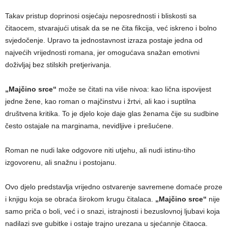
Takav pristup doprinosi osjećaju neposrednosti i bliskosti sa
čitaocem, stvarajući utisak da se ne čita fikcija, već iskreno i bolno
svjedočenje. Upravo ta jednostavnost izraza postaje jedna od
najvećih vrijednosti romana, jer omogućava snažan emotivni
doživljaj bez stilskih pretjerivanja.
„Majčino srce“
može se čitati na više nivoa: kao lična ispovijest
jedne žene, kao roman o majčinstvu i žrtvi, ali kao i suptilna
društvena kritika. To je djelo koje daje glas ženama čije su sudbine
često ostajale na marginama, nevidljive i prešućene.
Roman ne nudi lake odgovore niti utjehu, ali nudi istinu-tiho
izgovorenu, ali snažnu i postojanu.
Ovo djelo predstavlja vrijedno ostvarenje savremene domaće proze
i knjigu koja se obraća širokom krugu čitalaca.
„Majčino srce“
nije
samo priča o boli, već i o snazi, istrajnosti i bezuslovnoj ljubavi koja
nadilazi sve gubitke i ostaje trajno urezana u sjećannje čitaoca.