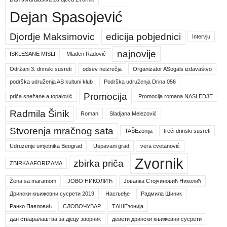
Dejan Spasojević
Djordje Maksimovic
edicija pobjednici
Intervju
najnovije
ISKLESANE MISLI
Mladen Radović
Održani 3. drinski susreti
odsev neizrečja
Organizator ASogals izdavaštvo
podrška udruženja AS kultuni klub
Podrška udruženja Drina 056
Promocija
priča snežane a topalović
Promocija romana NASLEDJE
Radmila Šinik
Roman
Sladjana Melezović
Stvorenja mračnog sata
TAŠEzonija
treći drinski susreti
Udruzenje umjetnika Beograd
Uspavani grad
vera cvetanović
Zvornik
zbirka priča
ZBIRKA AFORIZAMA
Žena sa maramom
ЈОВО НИКОЛИЋ
Јованка Стојчиновић Николић
Дрински књижевни сусрети 2019
Насљеђе
Радмила Шиник
Ранко Павловић
СЛОВОЧУВАР
ТАШЕзонија
дан стваралаштва за дјецу зворник
девети дрински књижевни сусрети