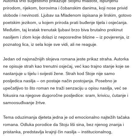
Autorka vrlo sugestivno prikazuje Stojinu mladost, ispunjenu
prirodom, rijekom, borovima i čobanskim danima, koji nose privid
slobode i nevinosti. Ljubav sa Mladenom ispisana je lirskim, gotovo
poetskim jezikom, u kojem priroda prati buđenje tijela i osjećanja.
Međutim, taj kratak trenutak ljubavi brzo biva brutalno prekinut
nasiljem i zlom koje dolazi iz neposredne blizine – iz povjerenja, iz
poznatog lica, iz sela koje sve vidi, ali ne reaguje.
Jedan od najsnažnijih slojeva romana jeste prikaz straha. Autorka
ne opisuje strah kao trenutni osjećaj, već kao trajno stanje koje se
nastanjuje u tijelu i svijesti žene. Strah kod Stoje nije samo
posljedica nasilja – on postaje način postojanja. Posebno je
upečatljivo to što roman ne traži senzaciju u opisu nasilja, već se
fokusira na njegove dugoročne posljedice: sram, krivicu, ćutanje i
samoosuđivanje žrtve.
Tema oduzimanja djeteta jedna je od emocionalno najtežih tačaka
romana. Odluka porodice da Stoju liši sina, bez njenog znanja i
pristanka, predstavlja krajnji čin nasilja – institucionalnog,