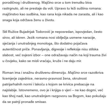
porodičnog i društvenog. Majčino srce u tom trenutku biva
rastrgnuto, ali ne prestaje da voli. Upravo tu leži suština romana:
majčinstvo kao sudbina, kao rana koja nikada ne zarasta, ali i kao
snaga koja održava ženu u životu.
Stil Ružice Bujadnjak Todorović je neposredan, ispovjedan, često
sirov, ali iskren. Jezik romana nosi obilježja usmene naracije,
sjećanja i unutrašnjeg monologa, što dodatno pojačava
autentičnost priče. Ponavljanja, digresije i refleksije nisu stilska
slabost, već svjesni izbor – one odražavaju način na koji trauma živi
u čovjeku, kako se misli vraćaju, kruže i ne daju mir.
Roman ima i snažnu društvenu dimenziju.
Majčino srce
razotkriva
licemjerje zajednice, neravno-pravnost žena, okrutnost
patrijarhalnih normi i lakoću s kojom se krivica prebacuje na
najslabije. Istovremeno, ovo je i knjiga o vjeri – ne kao dogmi, već
kao tihoj nadi, kao unutrašnjem razgovoru sa Bogom, kao pokušaju
da se patnji pronađe smisao.