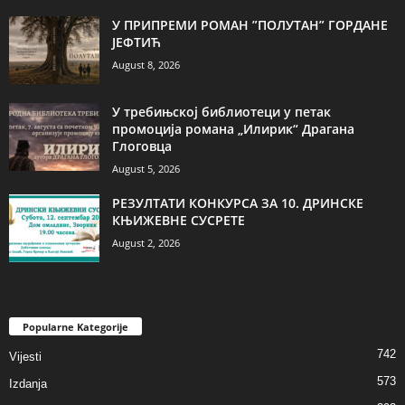
У ПРИПРЕМИ РОМАН ”ПОЛУТАН” ГОРДАНЕ
ЈЕФТИЋ
August 8, 2026
У требињској библиотеци у петак
промоција романа „Илирик“ Драгана
Глоговца
August 5, 2026
РЕЗУЛТАТИ КОНКУРСА ЗА 10. ДРИНСКЕ
КЊИЖЕВНЕ СУСРЕТЕ
August 2, 2026
Popularne Kategorije
742
Vijesti
573
Izdanja