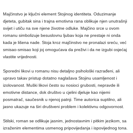
Majčinstvo je ključni element Stojinog identiteta. Oduzimanje
djeteta, gubitak sina i trajna emotivna rana oblikuje njen unutrašnji
svijet i utiču na sve njene životne odluke. Majčino srce u ovom
romanu simbolizuje besuslovnu ljubav koja ne prestaje ni onda
kada je lišena nade. Stoja kroz majčinstvo ne pronalazi sreću, već
smisao-smisao koji joj omogućava da preživi i da ne izgubi osjećaj
vlastite vrijednosti.
Sporedni likovi u romanu nisu detaljno psihološki razrađeni, ali
upravo takav pristup dotatno naglašava Stojinu usamljenost i
izolovanost. Muški likovi često su nosioci grubosti, nepravde ili
emotivne distance, dok društvo u cjelini djeluje kao nijemi
posmatrač, saučesnik u njenoj patnji. Time autorica suptilno, ali
jasno ukazuje na širi društveni problem i kolektivnu odgovornost.
Stilski, roman se odlikuje jasnim, jednostavnim i pitkim jezikom, sa
izraženim elementima usmenog pripovijedanja i ispovijednog tona.