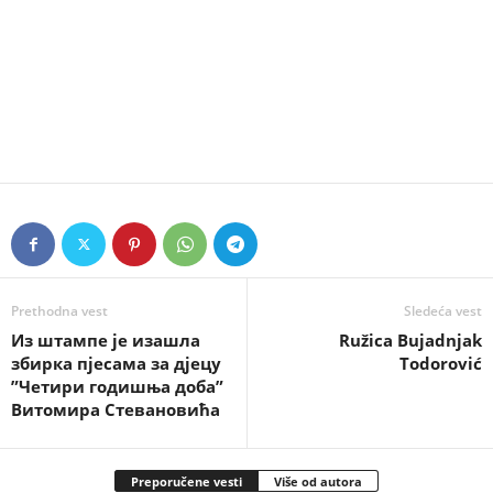
Prethodna vest
Sledeća vest
Из штампе је изашла
Ružica Bujadnjak
збирка пјесама за дјецу
Todorović
”Четири годишња доба”
Витомира Стевановића
Preporučene vesti
Više od autora