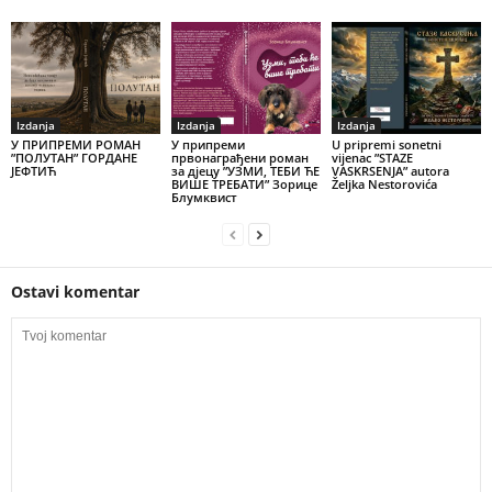
Izdanja
Izdanja
Izdanja
У ПРИПРЕМИ РОМАН
У припреми
U pripremi sonetni
”ПОЛУТАН” ГОРДАНЕ
првонаграђени роман
vijenac ”STAZE
ЈЕФТИЋ
за дјецу ”УЗМИ, ТЕБИ ЋЕ
VASKRSENJA” autora
ВИШЕ ТРЕБАТИ” Зорице
Željka Nestorovića
Блумквист
Ostavi komentar