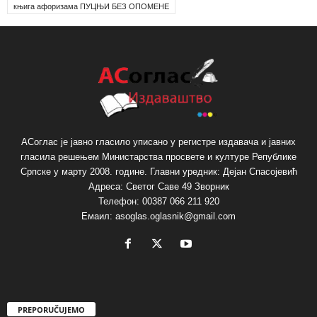
књига афоризама ПУЦЊИ БЕЗ ОПОМЕНЕ
АСоглас је јавно гласило уписано у регистре издавача и јавних
гласила решењем Министарства просвете и културе Републике
Српске у марту 2008. године. Главни уредник: Дејан Спасојевић
Адреса: Светог Саве 49 Зворник
Телефон: 00387 066 211 920
Емаил: asoglas.oglasnik@gmail.com
PREPORUČUJEMO