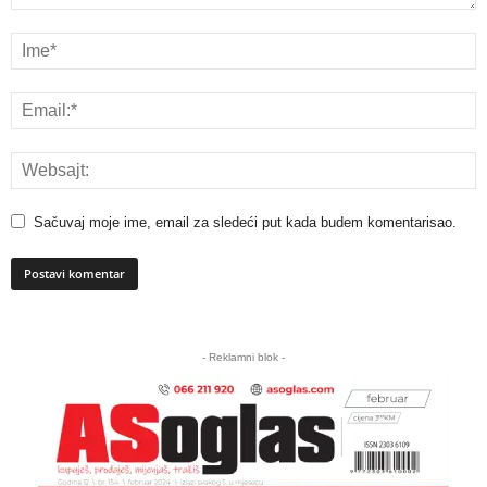
Sačuvaj moje ime, email za sledeći put kada budem komentarisao.
A
l
- Reklamni blok -
t
e
r
n
a
t