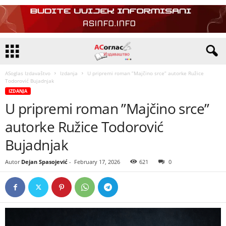
ASoglas Izdavaštvo
Izdanja
U pripremi roman ”Majčino srce” autorke Ružice
Todorović Bujadnjak
IZDANJA
U pripremi roman ”Majčino srce”
autorke Ružice Todorović
Bujadnjak
Autor
Dejan Spasojević
-
February 17, 2026
621
0