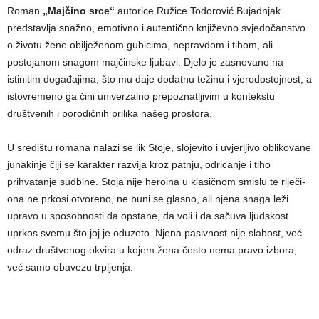
Roman
„Majčino srce“
autorice Ružice Todorović Bujadnjak
predstavlja snažno, emotivno i autentično književno svjedočanstvo
o životu žene obilježenom gubicima, nepravdom i tihom, ali
postojanom snagom majčinske ljubavi. Djelo je zasnovano na
istinitim događajima, što mu daje dodatnu težinu i vjerodostojnost, a
istovremeno ga čini univerzalno prepoznatljivim u kontekstu
društvenih i porodičnih prilika našeg prostora.
U središtu romana nalazi se lik Stoje, slojevito i uvjerljivo oblikovane
junakinje čiji se karakter razvija kroz patnju, odricanje i tiho
prihvatanje sudbine. Stoja nije heroina u klasičnom smislu te riječi-
ona ne prkosi otvoreno, ne buni se glasno, ali njena snaga leži
upravo u sposobnosti da opstane, da voli i da sačuva ljudskost
uprkos svemu što joj je oduzeto. Njena pasivnost nije slabost, već
odraz društvenog okvira u kojem žena često nema pravo izbora,
već samo obavezu trpljenja.