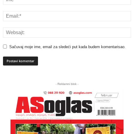
Sačuvaj moje ime, email za sledeći put kada budem komentarisao.
A
l
- Reklamni blok -
t
e
r
n
a
t
i
v