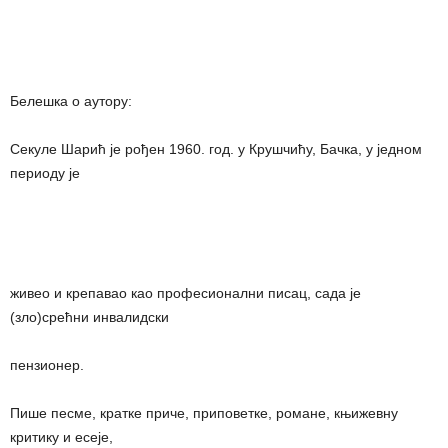
Белешка о аутору:
Секуле Шарић је рођен 1960. год. у Крушчићу, Бачка, у једном
периоду је
живео и крепавао као професионални писац, сада је
(зло)срећни инвалидски
пензионер.
Пише песме, кратке приче, приповетке, романе, књижевну
критику и есеје,