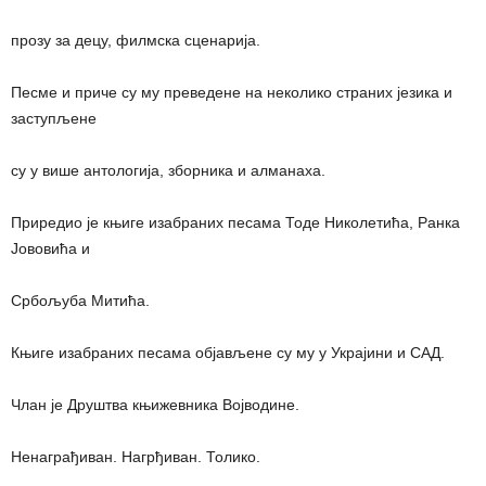
прозу за децу, филмска сценарија.
Песме и приче су му преведене на неколико страних језика и
заступљене
су у више антологија, зборника и алманаха.
Приредио је књиге изабраних песама Тоде Николетића, Ранка
Јововића и
Србољуба Митића.
Књиге изабраних песама објављене су му у Украјини и САД.
Члан је Друштва књижевника Војводине.
Ненаграђиван. Нагрђиван. Толико.