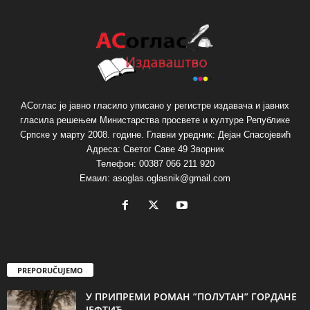
АСоглас је јавно гласило уписано у регистре издавача и јавних
гласила решењем Министарства просвете и културе Републике
Српске у марту 2008. године. Главни уредник: Дејан Спасојевић
Адреса: Светог Саве 49 Зворник
Телефон: 00387 066 211 920
Емаил: asoglas.oglasnik@gmail.com
PREPORUČUJEMO
У ПРИПРЕМИ РОМАН ”ПОЛУТАН” ГОРДАНЕ
ЈЕФТИЋ