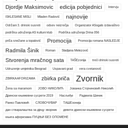
Djordje Maksimovic
edicija pobjednici
Intervju
najnovije
ISKLESANE MISLI
Mladen Radović
Održani 3. drinski susreti
odsev neizrečja
Organizator ASogals izdavaštvo
podrška udruženja AS kultuni klub
Podrška udruženja Drina 056
Promocija
priča snežane a topalović
Promocija romana NASLEDJE
Radmila Šinik
Roman
Sladjana Melezović
Stvorenja mračnog sata
TAŠEzonija
treći drinski susreti
Udruzenje umjetnika Beograd
Uspavani grad
vera cvetanović
Zvornik
zbirka priča
ZBIRKA AFORIZAMA
Žena sa maramom
ЈОВО НИКОЛИЋ
Јованка Стојчиновић Николић
Дрински књижевни сусрети 2019
Насљеђе
Радмила Шиник
Ранко Павловић
СЛОВОЧУВАР
ТАШЕзонија
дан стваралаштва за дјецу зворник
девети дрински књижевни сусрети
књига афоризама ПУЦЊИ БЕЗ ОПОМЕНЕ