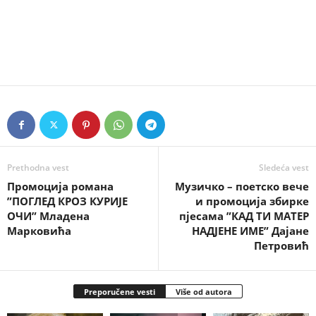
Prethodna vest
Sledeća vest
Промоција романа
Музичко – поетско вече
”ПОГЛЕД КРОЗ КУРИЈЕ
и промоција збирке
ОЧИ” Младена
пјесама ”КАД ТИ МАТЕР
Марковића
НАДЈЕНЕ ИМЕ” Дајане
Петровић
Preporučene vesti
Više od autora