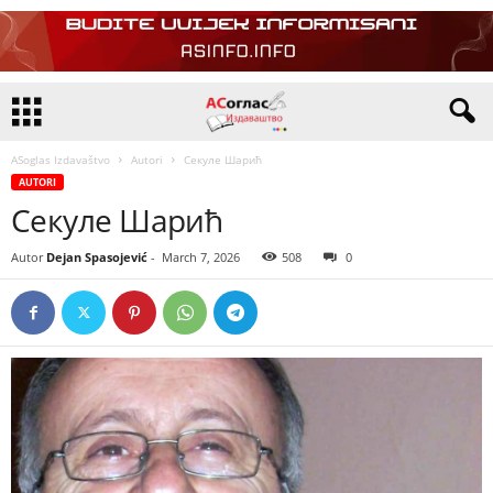
ASoglas Izdavaštvo
Autori
Секуле Шарић
AUTORI
Секуле Шарић
Autor
Dejan Spasojević
-
March 7, 2026
508
0