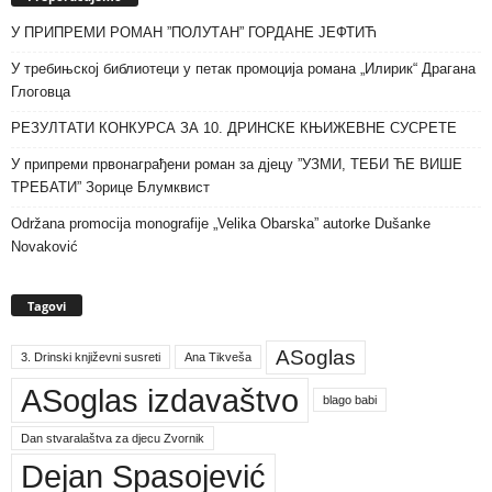
У ПРИПРЕМИ РОМАН ”ПОЛУТАН” ГОРДАНЕ ЈЕФТИЋ
У требињској библиотеци у петак промоција романа „Илирик“ Драгана
Глоговца
РЕЗУЛТАТИ КОНКУРСА ЗА 10. ДРИНСКЕ КЊИЖЕВНЕ СУСРЕТЕ
У припреми првонаграђени роман за дјецу ”УЗМИ, ТЕБИ ЋЕ ВИШЕ
ТРЕБАТИ” Зорице Блумквист
Održana promocija monografije „Velika Obarska” autorke Dušanke
Novaković
Tagovi
ASoglas
3. Drinski književni susreti
Ana Tikveša
ASoglas izdavaštvo
blago babi
Dan stvaralaštva za djecu Zvornik
Dejan Spasojević