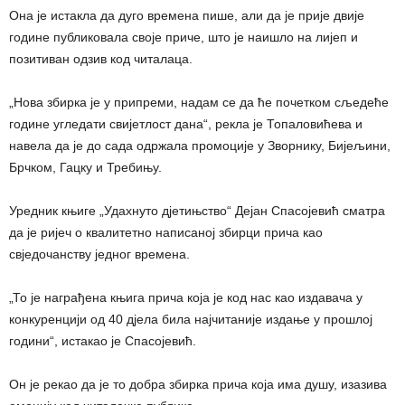
Она је истакла да дуго времена пише, али да је прије двије
године публиковала своје приче, што је наишло на лијеп и
позитиван одзив код читалаца.
„Нова збирка је у припреми, надам се да ће почетком сљедеће
године угледати свијетлост дана“, рекла је Топаловићева и
навела да је до сада одржала промоције у Зворнику, Бијељини,
Брчком, Гацку и Требињу.
Уредник књиге „Удахнуто дјетињство“ Дејан Спасојевић сматра
да је ријеч о квалитетно написаној збирци прича као
свједочанству једног времена.
„То је награђена књига прича која је код нас као издавача у
конкуренцији од 40 дјела била најчитаније издање у прошлој
години“, истакао је Спасојевић.
Он је рекао да је то добра збирка прича која има душу, изазива