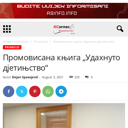
ASoglas Izdavaštvo
Promocije
Промовисана књига „Удахнуто дјетињство“
PROMOCIJE
Промовисана књига „Удахнуто
дјетињство“
Autor
Dejan Spasojević
-
August 3, 2021
329
0