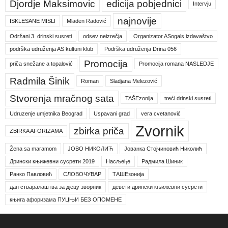
Djordje Maksimovic
edicija pobjednici
Intervju
najnovije
ISKLESANE MISLI
Mladen Radović
Održani 3. drinski susreti
odsev neizrečja
Organizator ASogals izdavaštvo
podrška udruženja AS kultuni klub
Podrška udruženja Drina 056
Promocija
priča snežane a topalović
Promocija romana NASLEDJE
Radmila Šinik
Roman
Sladjana Melezović
Stvorenja mračnog sata
TAŠEzonija
treći drinski susreti
Udruzenje umjetnika Beograd
Uspavani grad
vera cvetanović
Zvornik
zbirka priča
ZBIRKA AFORIZAMA
Žena sa maramom
ЈОВО НИКОЛИЋ
Јованка Стојчиновић Николић
Дрински књижевни сусрети 2019
Насљеђе
Радмила Шиник
Ранко Павловић
СЛОВОЧУВАР
ТАШЕзонија
дан стваралаштва за дјецу зворник
девети дрински књижевни сусрети
књига афоризама ПУЦЊИ БЕЗ ОПОМЕНЕ