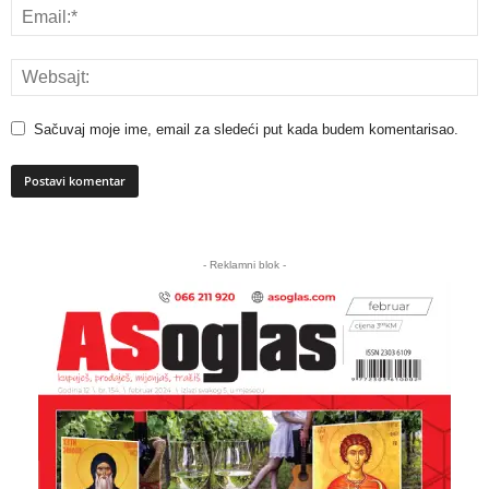
Sačuvaj moje ime, email za sledeći put kada budem komentarisao.
A
l
- Reklamni blok -
t
e
r
n
a
t
i
v
e
: