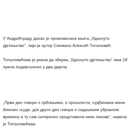
У Андрићграду данас је промовисана књига „Удахнуто
дјетињство“, чији је аутор Снежана Алексић Топаловић.
Топаловићева је рекла да збирка „Удахнуто дјетињство“ има 18
прича подијељених у два дијела.
„Први дио говори о сјећањима, о прошлости, судбинама мени
блиских људи, док други дио говори о садашњем убрзаном
времену и ту сам сатирично представила неке ликове“, навела
је Топаловићева.