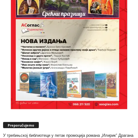
Preporučujemo
У требињској библиотеци у петак промоција романа „Илирик“ Драгана