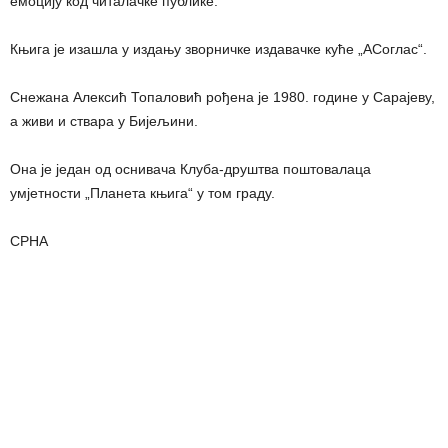
емоцију код читалачке публике.
Књига је изашла у издању зворничке издавачке куће „АСоглас“.
Снежана Алексић Топаловић рођена је 1980. године у Сарајеву,
а живи и ствара у Бијељини.
Она је један од оснивача Клуба-друштва поштовалаца
умјетности „Планета књига“ у том граду.
СРНА