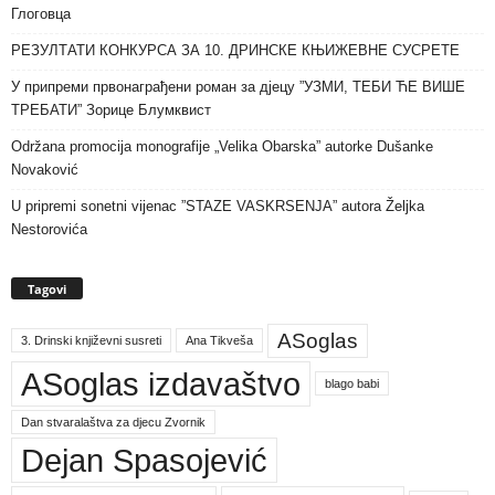
Глоговца
РЕЗУЛТАТИ КОНКУРСА ЗА 10. ДРИНСКЕ КЊИЖЕВНЕ СУСРЕТЕ
У припреми првонаграђени роман за дјецу ”УЗМИ, ТЕБИ ЋЕ ВИШЕ
ТРЕБАТИ” Зорице Блумквист
Održana promocija monografije „Velika Obarska” autorke Dušanke
Novaković
U pripremi sonetni vijenac ”STAZE VASKRSENJA” autora Željka
Nestorovića
Tagovi
ASoglas
3. Drinski književni susreti
Ana Tikveša
ASoglas izdavaštvo
blago babi
Dan stvaralaštva za djecu Zvornik
Dejan Spasojević