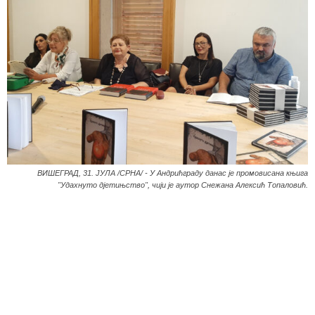
ВИШЕГРАД, 31. ЈУЛА /СРНА/ - У Андрићграду данас је промовисана књига
"Удахнуто дјетињство", чији је аутор Снежана Алексић Топаловић.