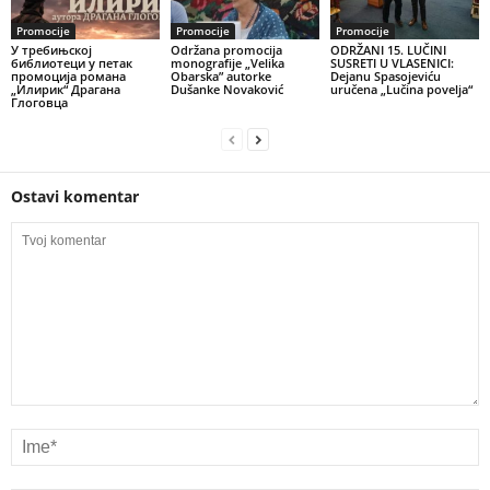
Promocije
Promocije
Promocije
У требињској
Održana promocija
ODRŽANI 15. LUČINI
библиотеци у петак
monografije „Velika
SUSRETI U VLASENICI:
промоција романа
Obarska” autorke
Dejanu Spasojeviću
„Илирик“ Драгана
Dušanke Novaković
uručena „Lučina povelja“
Глоговца
Ostavi komentar