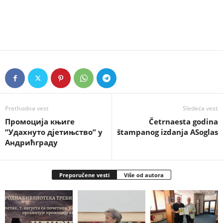
Prethodna vest
Sledeća vest
Промоција књиге
Četrnaesta godina
”Удахнуто дјетињство” у
štampanog izdanja ASoglas
Андрићграду
Preporučene vesti
Više od autora