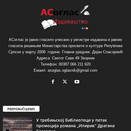
АСоглас је јавно гласило уписано у регистре издавача и јавних
гласила решењем Министарства просвете и културе Републике
Српске у марту 2008. године. Главни уредник: Дејан Спасојевић
Адреса: Светог Саве 49 Зворник
Телефон: 00387 066 211 920
Емаил: asoglas.oglasnik@gmail.com
PREPORUČUJEMO
У требињској библиотеци у петак
промоција романа „Илирик“ Драгана