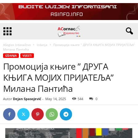
ASoglas Izdavaštvo
Izdanja
Промоција књиге ” ДРУГА КЊИГА МОЈИХ ПРИЈАТЕЉА”
Милана Пантића
IZDANJA
VIJESTI
Промоција књиге ” ДРУГА
КЊИГА МОЈИХ ПРИЈАТЕЉА”
Милана Пантића
Autor
Dejan Spasojević
-
May 14, 2025
544
0