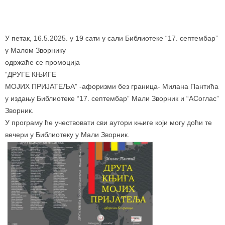
У петак, 16.5.2025. у 19 сати у сали Библиотеке “17. септембар”
у Малом Зворнику
одржаће се промоција
“ДРУГЕ КЊИГЕ
МОЈИХ ПРИЈАТЕЉА” -афоризми без граница- Милана Пантића
у издању Библиотеке “17. септембар” Мали Зворник и “АСоглас”
Зворник.
У програму ће учествовати сви аутори књиге који могу доћи те
вечери у Библиотеку у Мали Зворник.