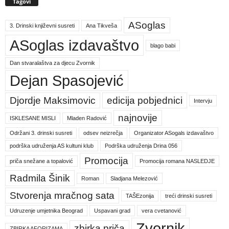
Tagovi
ASoglas
3. Drinski književni susreti
Ana Tikveša
ASoglas izdavaštvo
blago babi
Dan stvaralaštva za djecu Zvornik
Dejan Spasojević
Djordje Maksimovic
edicija pobjednici
Intervju
najnovije
ISKLESANE MISLI
Mladen Radović
Održani 3. drinski susreti
odsev neizrečja
Organizator ASogals izdavaštvo
podrška udruženja AS kultuni klub
Podrška udruženja Drina 056
Promocija
priča snežane a topalović
Promocija romana NASLEDJE
Radmila Šinik
Roman
Sladjana Melezović
Stvorenja mračnog sata
TAŠEzonija
treći drinski susreti
Udruzenje umjetnika Beograd
Uspavani grad
vera cvetanović
Zvornik
zbirka priča
ZBIRKA AFORIZAMA