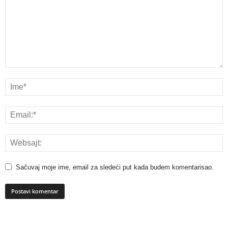
Sačuvaj moje ime, email za sledeći put kada budem komentarisao.
A
l