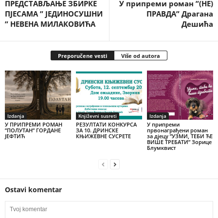
ПРЕДСТАВЉАЊЕ ЗБИРКЕ
У припреми роман ”(НЕ)
ПЈЕСАМА ” ЈЕДИНОСУШНИ
ПРАВДА” Драгана
” НЕВЕНА МИЛАКОВИЋА
Дешића
Preporučene vesti
Više od autora
Izdanja
Književni susreti
Izdanja
У ПРИПРЕМИ РОМАН
РЕЗУЛТАТИ КОНКУРСА
У припреми
”ПОЛУТАН” ГОРДАНЕ
ЗА 10. ДРИНСКЕ
првонаграђени роман
ЈЕФТИЋ
КЊИЖЕВНЕ СУСРЕТЕ
за дјецу ”УЗМИ, ТЕБИ ЋЕ
ВИШЕ ТРЕБАТИ” Зорице
Блумквист
Ostavi komentar