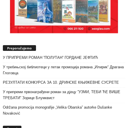
Preporučujemo
У ПРИПРЕМИ РОМАН ”ПОЛУТАН” ГОРДАНЕ ЈЕФТИЋ
У требињској библиотеци у петак промоција романа „Илирик“ Драгана
Глоговца
РЕЗУЛТАТИ КОНКУРСА ЗА 10. ДРИНСКЕ КЊИЖЕВНЕ СУСРЕТЕ
У припреми првонаграђени роман за дјецу ”УЗМИ, ТЕБИ ЋЕ ВИШЕ
ТРЕБАТИ” Зорице Блумквист
Održana promocija monografije „Velika Obarska” autorke Dušanke
Novaković