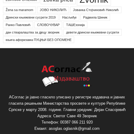
Žena sa maramom
ЈОВО НИКОЛИЋ
Јованка Стојчиновић Николић
Дрински књижевни сусрети 2019
Насљеђе
Радмила Шиник
Ранко Павловић
СЛОВОЧУВАР
ТАШЕзонија
дан стваралаштва за дјецу зворник
девети дрински књижевни сусрети
књига афоризама ПУЦЊИ БЕЗ ОПОМЕНЕ
АСоглас је јавно гласило уписано у регистре издавача и јавних
гласила решењем Министарства просвете и културе Републике
Српске у марту 2008. године. Главни уредник: Дејан Спасојевић
Адреса: Светог Саве 49 Зворник
Телефон: 00387 066 211 920
Емаил: asoglas.oglasnik@gmail.com