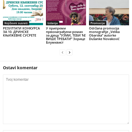
Književni susreti
Izdanja
Promocije
РЕЗУЛТАТИ КОНКУРСА
У припреми
Održana promocija
ЗА 10. ДРИНСКЕ
првонаграђени роман
monografije „Velika
КЊИЖЕВНЕ СУСРЕТЕ
за дјецу ”УЗМИ, ТЕБИ ЋЕ
Obarska” autorke
ВИШЕ ТРЕБАТИ” Зорице
Dušanke Novaković
Блумквист
Ostavi komentar