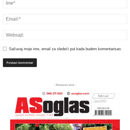
Sačuvaj moje ime, email za sledeći put kada budem komentarisao.
A
l
- Reklamni blok -
t
e
r
n
a
t
i