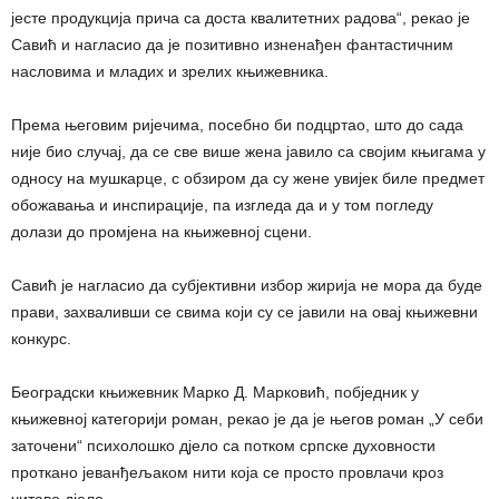
јесте продукција прича са доста квалитетних радова“, рекао је
Савић и нагласио да је позитивно изненађен фантастичним
насловима и младих и зрелих књижевника.
Према његовим ријечима, посебно би подцртао, што до сада
није био случај, да се све више жена јавило са својим књигама у
односу на мушкарце, с обзиром да су жене увијек биле предмет
обожавања и инспирације, па изгледа да и у том погледу
долази до промјена на књижевној сцени.
Савић је нагласио да субјективни избор жирија не мора да буде
прави, захваливши се свима који су се јавили на овај књижевни
конкурс.
Београдски књижевник Марко Д. Марковић, побједник у
књижевној категорији роман, рекао је да је његов рoман „У себи
заточени“ психолошко дјело са потком српске духовности
проткано јеванђељаком нити која се просто провлачи кроз
читаво дјело.