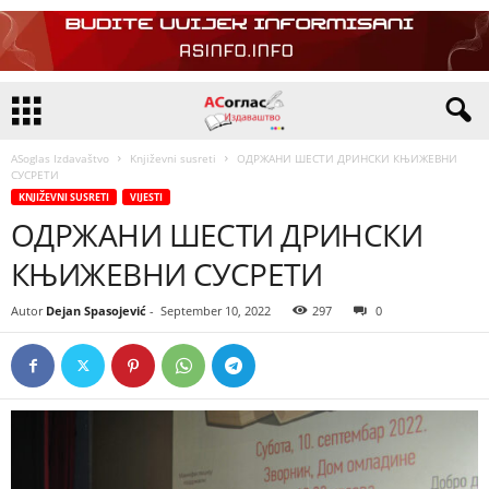
ASoglas Izdavaštvo
Književni susreti
ОДРЖАНИ ШЕСТИ ДРИНСКИ КЊИЖЕВНИ
СУСРЕТИ
KNJIŽEVNI SUSRETI
VIJESTI
ОДРЖАНИ ШЕСТИ ДРИНСКИ
КЊИЖЕВНИ СУСРЕТИ
Autor
Dejan Spasojević
-
September 10, 2022
297
0