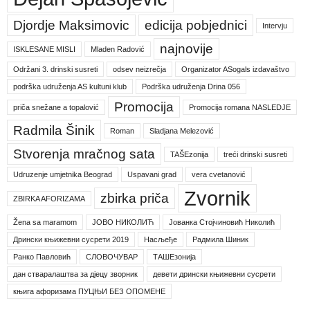
Djordje Maksimovic
edicija pobjednici
Intervju
najnovije
ISKLESANE MISLI
Mladen Radović
Održani 3. drinski susreti
odsev neizrečja
Organizator ASogals izdavaštvo
podrška udruženja AS kultuni klub
Podrška udruženja Drina 056
Promocija
priča snežane a topalović
Promocija romana NASLEDJE
Radmila Šinik
Roman
Sladjana Melezović
Stvorenja mračnog sata
TAŠEzonija
treći drinski susreti
Udruzenje umjetnika Beograd
Uspavani grad
vera cvetanović
Zvornik
zbirka priča
ZBIRKA AFORIZAMA
Žena sa maramom
ЈОВО НИКОЛИЋ
Јованка Стојчиновић Николић
Дрински књижевни сусрети 2019
Насљеђе
Радмила Шиник
Ранко Павловић
СЛОВОЧУВАР
ТАШЕзонија
дан стваралаштва за дјецу зворник
девети дрински књижевни сусрети
књига афоризама ПУЦЊИ БЕЗ ОПОМЕНЕ