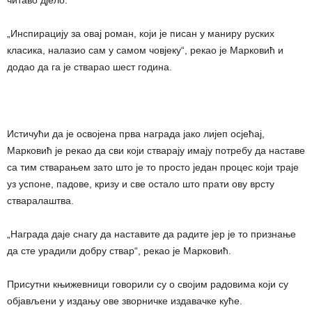
„Инспирацију за овај роман, који је писан у маниру руских
класика, налазио сам у самом човјеку“, рекао је Марковић и
додао да га је стварао шест година.
Истичући да је освојена прва награда јако лијеп осјећај,
Марковић је рекао да сви који стварају имају потребу да наставе
са тим стварањем зато што је то просто један процес који траје
уз успоне, падове, кризу и све остало што прати ову врсту
стваралаштва.
„Награда даје снагу да наставите да радите јер је то признање
да сте урадили добру ствар“, рекао је Марковић.
Присутни књижевници говорили су о својим радовима који су
објављени у издању ове зворничке издавачке куће.