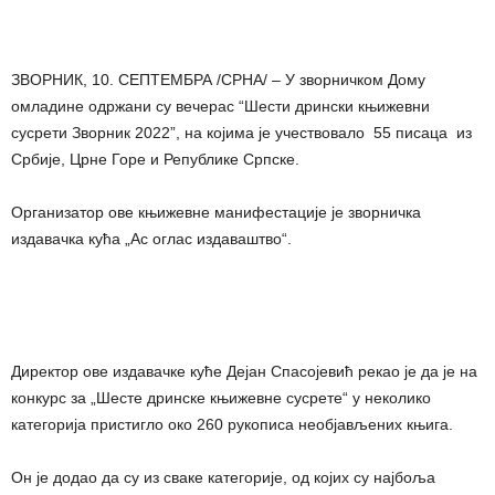
ЗВОРНИК, 10. СЕПТЕМБРА /СРНА/ – У зворничком Дому
омладине одржани су вечерас “Шести дрински књижевни
сусрети Зворник 2022”, на којима je учествовалo 55 писaцa из
Србије, Црне Горе и Републике Српске.
Организатор ове књижевне манифестације је зворничка
издавачка кућа „Ас оглас издаваштво“.
Директор ове издавачке куће Дејан Спасојевић рекао је да је на
конкурс за „Шесте дринске књижевне сусрете“ у неколико
категорија пристигло око 260 рукописа необјављених књига.
Он је додао да су из сваке категорије, од којих су најбоља