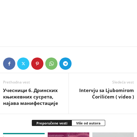
Prethodna vest
Sledeća vest
Учесници 6. Дринских
Intervju sa Ljubomirom
књижевних сусрета,
Ćorilićem ( video )
најава манифестације
Preporučene vesti
Više od autora