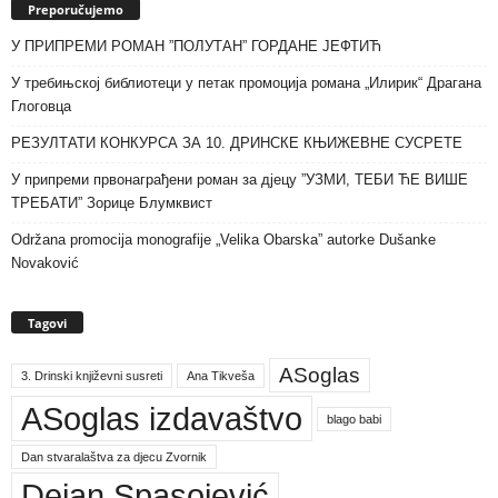
Preporučujemo
У ПРИПРЕМИ РОМАН ”ПОЛУТАН” ГОРДАНЕ ЈЕФТИЋ
У требињској библиотеци у петак промоција романа „Илирик“ Драгана
Глоговца
РЕЗУЛТАТИ КОНКУРСА ЗА 10. ДРИНСКЕ КЊИЖЕВНЕ СУСРЕТЕ
У припреми првонаграђени роман за дјецу ”УЗМИ, ТЕБИ ЋЕ ВИШЕ
ТРЕБАТИ” Зорице Блумквист
Održana promocija monografije „Velika Obarska” autorke Dušanke
Novaković
Tagovi
ASoglas
3. Drinski književni susreti
Ana Tikveša
ASoglas izdavaštvo
blago babi
Dan stvaralaštva za djecu Zvornik
Dejan Spasojević