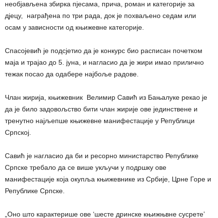
необјављена збирка пјесама, прича, роман и категорије за
дјецу, награђена по три рада, док је похваљено седам или
осам у зависности од књижевне категорије.
Спасојевић је подсјетио да је конкурс био расписан почетком
маја и трајао до 5. јуна, и нагласио да је жири имао прилично
тежак посао да одабере најбоље радове.
Члан жирија, књижевник Велимир Савић из Бањалуке рекао је
да је било задовољство бити члан жирије ове јединствене и
тренутно најљепше књижевне манифестације у Републици
Српској.
Савић је нагласио да би и ресорно министарство Републике
Српске требало да се више укључи у подршку овe
манифестацијe која окупља књижевнике из Србије, Црне Горе и
Републике Српске.
„Оно што карактерише ове ‘шесте дринске књижњвне сусрете’