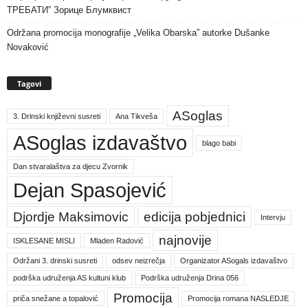
ТРЕБАТИ” Зорице Блумквист
Održana promocija monografije „Velika Obarska” autorke Dušanke
Novaković
Tagovi
ASoglas
3. Drinski književni susreti
Ana Tikveša
ASoglas izdavaštvo
blago babi
Dan stvaralaštva za djecu Zvornik
Dejan Spasojević
Djordje Maksimovic
edicija pobjednici
Intervju
najnovije
ISKLESANE MISLI
Mladen Radović
Održani 3. drinski susreti
odsev neizrečja
Organizator ASogals izdavaštvo
podrška udruženja AS kultuni klub
Podrška udruženja Drina 056
Promocija
priča snežane a topalović
Promocija romana NASLEDJE