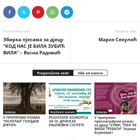
Prethodna vest
Sledeća vest
Збирка пјесама за дјецу
Марко Секулић
”КОД НАС ЈЕ БИЛА ЗУБИЋ
ВИЛА” – Весна Радовић
Preporučene vesti
Više od autora
Izdanja
Književni susreti
Izdanja
У ПРИПРЕМИ РОМАН
РЕЗУЛТАТИ КОНКУРСА
У припреми
”ПОЛУТАН” ГОРДАНЕ
ЗА 10. ДРИНСКЕ
првонаграђени роман
ЈЕФТИЋ
КЊИЖЕВНЕ СУСРЕТЕ
за дјецу ”УЗМИ, ТЕБИ ЋЕ
ВИШЕ ТРЕБАТИ” Зорице
Блумквист