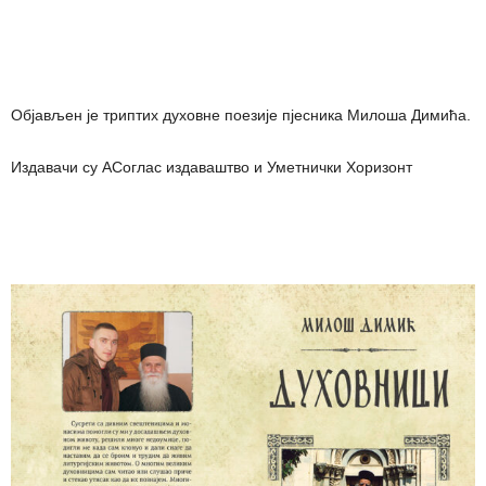
Објављен је триптих духовне поезије пјесника Милоша Димића.
Издавачи су АСоглас издаваштво и Уметнички Хоризонт