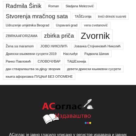
Radmila Šinik
Roman
Sladjana Melezović
Stvorenja mračnog sata
TAŠEzonija
treći drinski susreti
Udruzenje umjetnika Beograd
Uspavani grad
vera cvetanović
Zvornik
zbirka priča
ZBIRKA AFORIZAMA
Žena sa maramom
ЈОВО НИКОЛИЋ
Јованка Стојчиновић Николић
Дрински књижевни сусрети 2019
Насљеђе
Радмила Шиник
Ранко Павловић
СЛОВОЧУВАР
ТАШЕзонија
дан стваралаштва за дјецу зворник
девети дрински књижевни сусрети
књига афоризама ПУЦЊИ БЕЗ ОПОМЕНЕ
АСоглас је јавно гласило уписано у регистре издавача и јавних