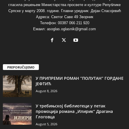
гласила решењем Министарства просвете и културе Републике
Српске у марту 2008. године. Главни уредник: Дејан Спасојевић
Адреса: Светог Саве 49 Зворник
Телефон: 00387 066 211 920
Емаил: asoglas.oglasnik@gmail.com
PREPORUČUJEMO
У ПРИПРЕМИ РОМАН ”ПОЛУТАН” ГОРДАНЕ
ЈЕФТИЋ
August 8, 2026
У требињској библиотеци у петак
промоција романа „Илирик“ Драгана
Глоговца
August 5, 2026