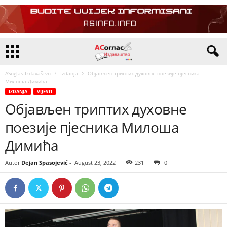
ASoglas Izdavaštvo
Izdanja
Објављен триптих духовне поезије пјесника
Милоша Димића
IZDANJA
VIJESTI
Објављен триптих духовне
поезије пјесника Милоша
Димића
Autor
Dejan Spasojević
-
August 23, 2022
231
0