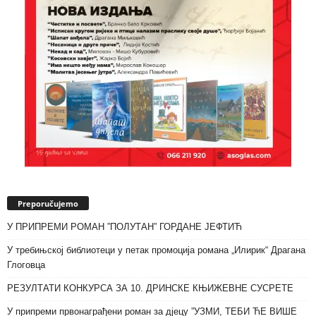
Preporučujemo
У ПРИПРЕМИ РОМАН ”ПОЛУТАН” ГОРДАНЕ ЈЕФТИЋ
У требињској библиотеци у петак промоција романа „Илирик“ Драгана
Глоговца
РЕЗУЛТАТИ КОНКУРСА ЗА 10. ДРИНСКЕ КЊИЖЕВНЕ СУСРЕТЕ
У припреми првонаграђени роман за дјецу ”УЗМИ, ТЕБИ ЋЕ ВИШЕ