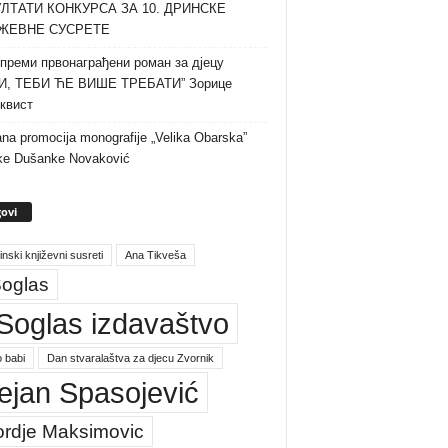
ЛТАТИ КОНКУРСА ЗА 10. ДРИНСКЕ
ЖЕВНЕ СУСРЕТЕ
преми првонаграђени роман за дјецу
И, ТЕБИ ЋЕ ВИШЕ ТРЕБАТИ” Зорице
квист
na promocija monografije „Velika Obarska”
ke Dušanke Novaković
ovi
inski književni susreti
Ana Tikveša
oglas
Soglas izdavaštvo
 babi
Dan stvaralaštva za djecu Zvornik
ejan Spasojević
ordje Maksimovic