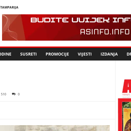
ŠTAMPARIJA
ODINE
SUSRETI
PROMOCIJE
VIJESTI
IZDANJA
DR
510
0