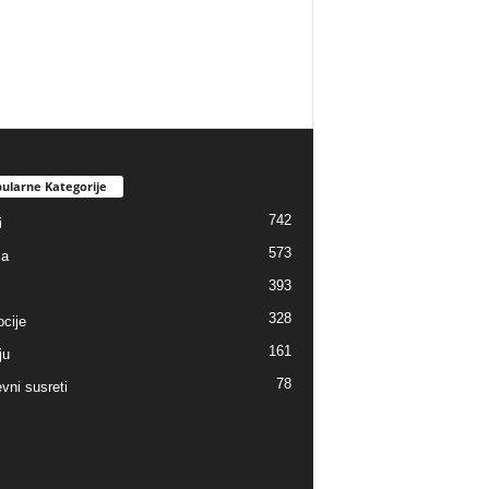
ularne Kategorije
742
i
573
ja
393
328
cije
161
ju
78
vni susreti