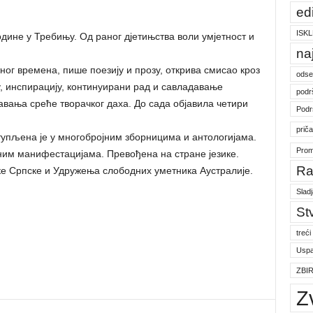
ed
ISKL
одине у Требињу. Од раног дјетињства воли умјетност и
na
ног времена, пише поезију и прозу, открива смисао кроз
odse
у, инспирацију, континуирани рад и савладавање
podr
јавања среће творачког даха. До сада објавила четири
Podr
prič
тупљена је у многобројним зборницима и антологијама.
Prom
ним манифестацијама. Превођена на стране језике.
Ra
е Српске и Удружења слободних уметника Аустралије.
Slad
St
treći
Uspa
ZBI
Z