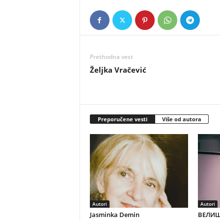
Prethodna vest
Željka Vračević
Preporučene vesti
Više od autora
Autori
Autori
Jasminka Demin
ВЕЛИШ