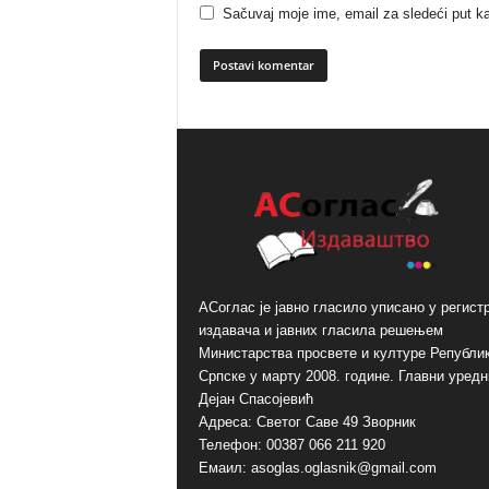
Sačuvaj moje ime, email za sledeći put 
A
l
t
e
r
n
a
t
i
АСоглас је јавно гласило уписано у регист
v
издавача и јавних гласила решењем
e
Министарства просвете и културе Републи
:
Српске у марту 2008. године. Главни уредн
Дејан Спасојевић
Адреса: Светог Саве 49 Зворник
Телефон: 00387 066 211 920
Емаил: asoglas.oglasnik@gmail.com