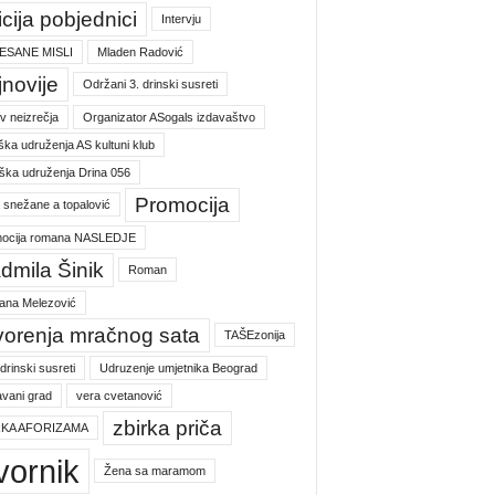
icija pobjednici
Intervju
ESANE MISLI
Mladen Radović
jnovije
Održani 3. drinski susreti
v neizrečja
Organizator ASogals izdavaštvo
ška udruženja AS kultuni klub
ška udruženja Drina 056
Promocija
a snežane a topalović
ocija romana NASLEDJE
dmila Šinik
Roman
jana Melezović
vorenja mračnog sata
TAŠEzonija
 drinski susreti
Udruzenje umjetnika Beograd
vani grad
vera cvetanović
zbirka priča
RKA AFORIZAMA
vornik
Žena sa maramom