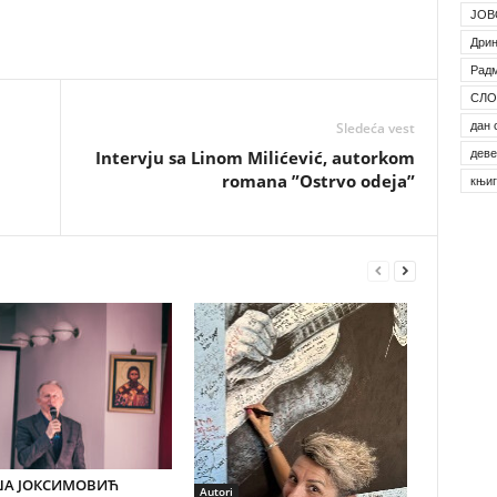
ЈОВ
Дрин
Рад
СЛО
дан 
Sledeća vest
деве
Intervju sa Linom Milićević, autorkom
romana ”Ostrvo odeja”
књи
А ЈОКСИМОВИЋ
Autori