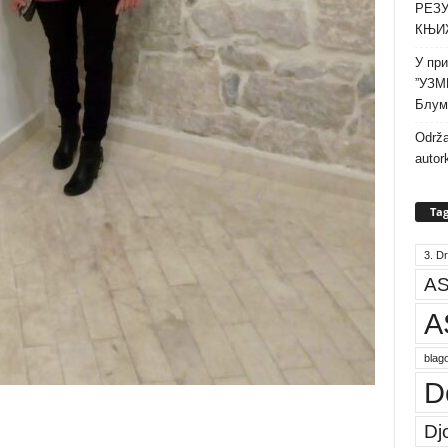
РЕЗУ
КЊИ
У при
”УЗМ
Блум
Održa
autor
Tag
3. Dr
AS
A
blago
D
Dj