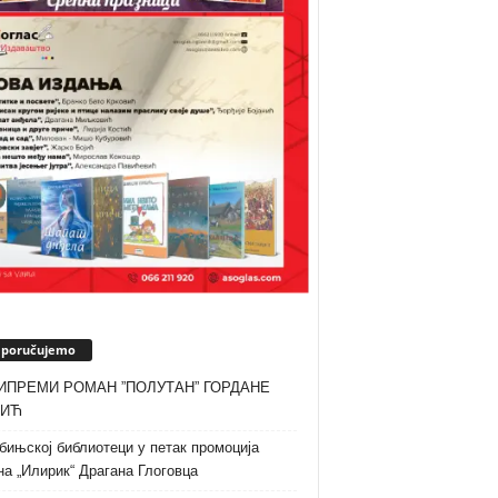
eporučujemo
ИПРЕМИ РОМАН ”ПОЛУТАН” ГОРДАНЕ
ТИЋ
бињској библиотеци у петак промоција
а „Илирик“ Драгана Глоговца