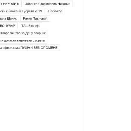
О НИКОЛИЋ
Јованка Стојчиновић Николић
ски књижевни сусрети 2019
Насљеђе
мила Шиник
Ранко Павловић
ВОЧУВАР
ТАШЕзонија
стваралаштва за дјецу зворник
ти дрински књижевни сусрети
га афоризама ПУЦЊИ БЕЗ ОПОМЕНЕ