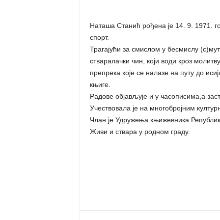
Наташа Станић рођена је 14. 9. 1971. г
спорт.
Трагајући за смислом у бесмислу (с)мут
стваралачки чин, који води кроз молитв
препрека које се налазе на путу до иси
књиге.
Радове објављује и у часописима,а зас
Учествовала је на многобројним култур
Члан је Удружења књижевника Републик
Живи и ствара у родном граду.