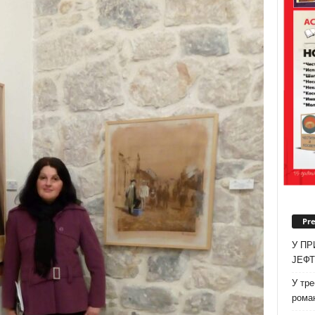
Pr
У ПР
ЈЕФ
У тре
роман