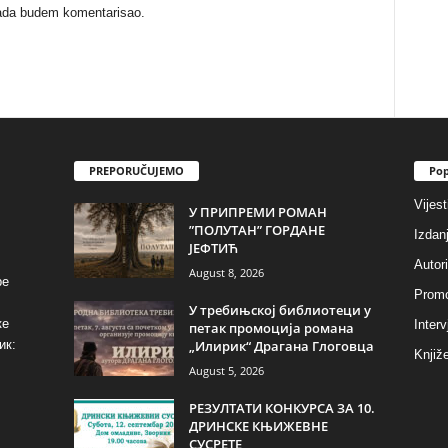
kada budem komentarisao.
PREPORUČUJEMO
Pop
Vijest
У ПРИПРЕМИ РОМАН
”ПОЛУТАН” ГОРДАНЕ
Izdan
ЈЕФТИЋ
Autori
August 8, 2026
ре
Promo
У требињској библиотеци у
ке
Interv
петак промоција романа
„Илирик“ Драгана Глоговца
ик:
Knjiže
August 5, 2026
РЕЗУЛТАТИ КОНКУРСА ЗА 10.
ДРИНСКЕ КЊИЖЕВНЕ
СУСРЕТЕ