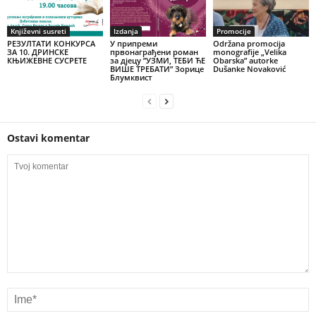
Književni susreti
Izdanja
Promocije
РЕЗУЛТАТИ КОНКУРСА
У припреми
Održana promocija
ЗА 10. ДРИНСКЕ
првонаграђени роман
monografije „Velika
КЊИЖЕВНЕ СУСРЕТЕ
за дјецу ”УЗМИ, ТЕБИ ЋЕ
Obarska” autorke
ВИШЕ ТРЕБАТИ” Зорице
Dušanke Novaković
Блумквист
Ostavi komentar