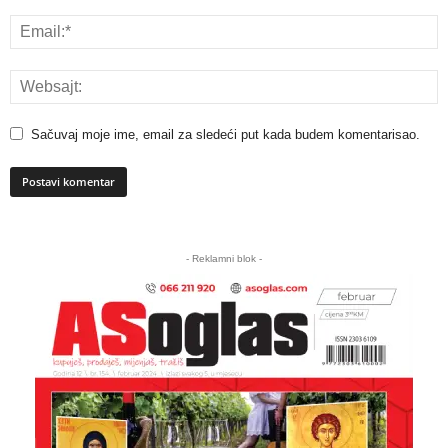
Sačuvaj moje ime, email za sledeći put kada budem komentarisao.
A
l
- Reklamni blok -
t
e
r
n
a
t
i
v
e