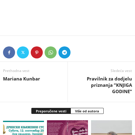
Prethodna vest
Sledeća vest
Mariana Kunbar
Pravilnik za dodjelu
priznanja ”KNJIGA
GODINE”
Preporučene vesti
Više od autora