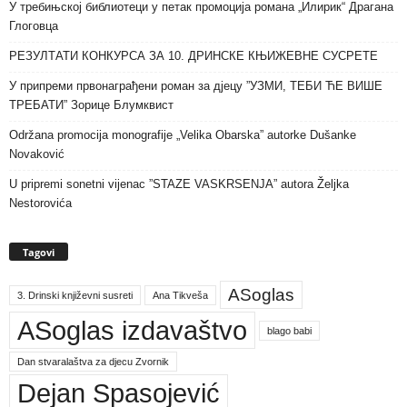
У требињској библиотеци у петак промоција романа „Илирик“ Драгана
Глоговца
РЕЗУЛТАТИ КОНКУРСА ЗА 10. ДРИНСКЕ КЊИЖЕВНЕ СУСРЕТЕ
У припреми првонаграђени роман за дјецу ”УЗМИ, ТЕБИ ЋЕ ВИШЕ
ТРЕБАТИ” Зорице Блумквист
Održana promocija monografije „Velika Obarska” autorke Dušanke
Novaković
U pripremi sonetni vijenac ”STAZE VASKRSENJA” autora Željka
Nestorovića
Tagovi
ASoglas
3. Drinski književni susreti
Ana Tikveša
ASoglas izdavaštvo
blago babi
Dan stvaralaštva za djecu Zvornik
Dejan Spasojević