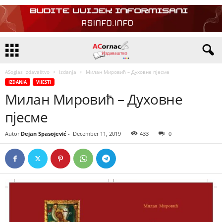
ASoglas Izdavaštvo
Izdanja
Милан Мировић – Духовне пјесме
IZDANJA
VIJESTI
Милан Мировић – Духовне
пјесме
Autor
Dejan Spasojević
-
December 11, 2019
433
0