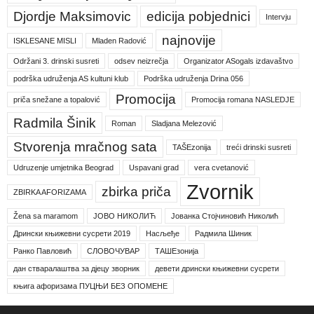
Djordje Maksimovic
edicija pobjednici
Intervju
najnovije
ISKLESANE MISLI
Mladen Radović
Održani 3. drinski susreti
odsev neizrečja
Organizator ASogals izdavaštvo
podrška udruženja AS kultuni klub
Podrška udruženja Drina 056
Promocija
priča snežane a topalović
Promocija romana NASLEDJE
Radmila Šinik
Roman
Sladjana Melezović
Stvorenja mračnog sata
TAŠEzonija
treći drinski susreti
Udruzenje umjetnika Beograd
Uspavani grad
vera cvetanović
Zvornik
zbirka priča
ZBIRKA AFORIZAMA
Žena sa maramom
ЈОВО НИКОЛИЋ
Јованка Стојчиновић Николић
Дрински књижевни сусрети 2019
Насљеђе
Радмила Шиник
Ранко Павловић
СЛОВОЧУВАР
ТАШЕзонија
дан стваралаштва за дјецу зворник
девети дрински књижевни сусрети
књига афоризама ПУЦЊИ БЕЗ ОПОМЕНЕ