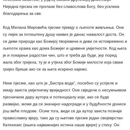
Ниједна пјесма не пролази без славослова Богу, без усклика
благодарења за све.
Код Милана Мировића пјесме пјевају о љепоти живљења. Оне
су лијек за потиштену душу каквих је данас нажалост доста. Он
се диви природи као Божијој творевини и диви се истовремено и
љепоти храма као дома Божијег и црквене умјетности. Код њега
је и покајање радостан чин, што и треба да буде, јер поред
жала због гријеха, ту је и утјеха због Божије милости која сваки
гријех брише ако се за њега искрено кајемо.
Неке пјесме, као што је „Бистра вода“, посебно су успјеле и
имају заиста умјетничку вриједност. Оне свједоче о несумњивом
пјесничком дару аутора и потенцијалу који, ако се буде
развијао, може да се значајно надогради и у будућности донесе
још веће плодове. Осим тога, види се да аутор заиста познаје
православну вјеру, тако да су његове пјесме један својеврстан
Катихизис (књига најважнијих истина наше вјере) у стиху. Он