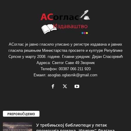
АСоглас је јавно гласило уписано у регистре издавача и јавних
гласила решењем Министарства просвете и културе Републике
Српске у марту 2008. године. Главни уредник: Дејан Спасојевић
Адреса: Светог Саве 49 Зворник
Телефон: 00387 066 211 920
Емаил: asoglas.oglasnik@gmail.com
PREPORUČUJEMO
У требињској библиотеци у петак
промоција романа „Илирик“ Драгана