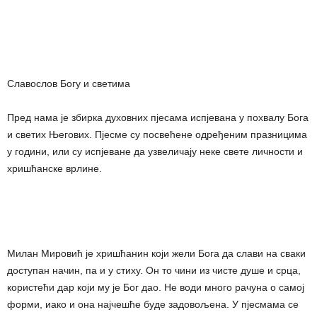
Славослов Богу и светима
Пред нама је збирка духовних пјесама испјевана у похвалу Бога
и светих Његових. Пјесме су посвећене одређеним празницима
у години, или су испјеване да узвеличају неке свете личности и
хришћанске врлине.
Милан Мировић је хришћанин који жели Бога да слави на сваки
доступан начин, па и у стиху. Он то чини из чисте душе и срца,
користећи дар који му је Бог дао. Не води много рачуна о самој
форми, иако и она најчешће буде задовољена. У пјесмама се