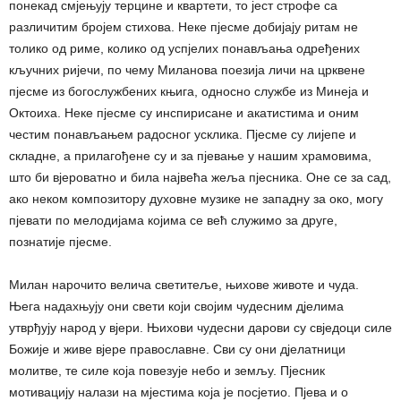
понекад смјењују терцине и квартети, то јест строфе са
различитим бројем стихова. Неке пјесме добијају ритам не
толико од риме, колико од успјелих понављања одређених
кључних ријечи, по чему Миланова поезија личи на црквене
пјесме из богослужбених књига, односно службе из Минеја и
Октоиха. Неке пјесме су инспирисане и акатистима и оним
честим понављањем радосног усклика. Пјесме су лијепе и
складне, а прилагођене су и за пјевање у нашим храмовима,
што би вјероватно и била највећа жеља пјесника. Оне се за сад,
ако неком композитору духовне музике не западну за око, могу
пјевати по мелодијама којима се већ служимо за друге,
познатије пјесме.
Милан нарочито велича светитеље, њихове животе и чуда.
Њега надахњују они свети који својим чудесним дјелима
утврђују народ у вјери. Њихови чудесни дарови су свједоци силе
Божије и живе вјере православне. Сви су они дјелатници
молитве, те силе која повезује небо и земљу. Пјесник
мотивацију налази на мјестима која је посјетио. Пјева и о