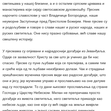
светињама у нашој близини, а и о осталим српским црквама и
манастирима који сијају светосавском духовношћу. Пјесник
нарочито славослови у част Владичице Богородице, наше
неуморне Заступнице пред Престолом Божијим. Неке пјесме су
и родољубиве и говоре о слави нашег и руског народа, наших и
руских светитеља. Оне нису празно србовање, већ славе нашу
свештену историју.
У пјесмама су опјевани и најрадоснији догађаји из Јеванђеља.
Одаје се захвалност Христу за све што је учинио да би нас
спасио. Пјесме су пуне љубави која се прелијева, а самим тим
и среће која од те љубави неизбјежно долази. Чак и страдање
хришћанских мученика пјесник види као радосне догађаје, што
они и јесу, јер мученике управо и прослављамо на оне датуме
кад су пострадали. То су дани њиховог прослављења од стране
Господа у Царству Небеском. Милан не препричава просто
догађаје из живота светитеља, него светитеље приказује као
небеске људе, као оне који су већ овдје на земљи живјели
небеским животом, у једној сасвим другачијој димензији.