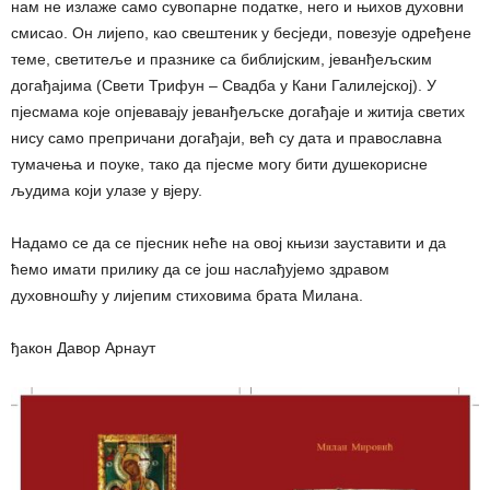
нам не излаже само сувопарне податке, него и њихов духовни
смисао. Он лијепо, као свештеник у бесједи, повезује одређене
теме, светитеље и празнике са библијским, јеванђељским
догађајима (Свети Трифун – Свадба у Кани Галилејској). У
пјесмама које опјевавају јеванђељске догађаје и житија светих
нису само препричани догађаји, већ су дата и православна
тумачења и поуке, тако да пјесме могу бити душекорисне
људима који улазе у вјеру.
Надамо се да се пјесник неће на овој књизи зауставити и да
ћемо имати прилику да се још наслађујемо здравом
духовношћу у лијепим стиховима брата Милана.
ђакон Давор Арнаут