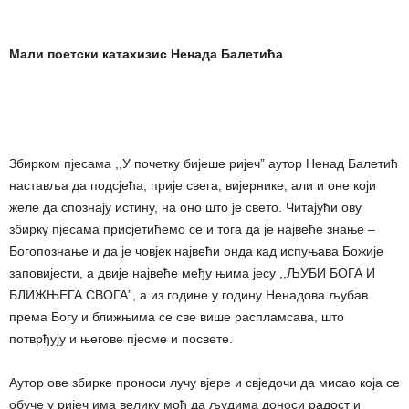
Мали поетски катахизис Ненада Балетића
Збирком пјесама ,,У почетку бијеше ријеч” аутор Ненад Балетић
наставља да подсјећа, прије свега, вијернике, али и оне који
желе да спознају истину, на оно што је свето. Читајући ову
збирку пјесама присјетићемо се и тога да је највеће знање –
Богопознање и да је човјек највећи онда кад испуњава Божије
заповијести, а двије највеће међу њима јесу ,,ЉУБИ БОГА И
БЛИЖЊЕГА СВОГА”, а из године у годину Ненадова љубав
према Богу и ближњима се све више распламсава, што
потврђују и његове пјесме и посвете.
Аутор ове збирке проноси лучу вјере и свједочи да мисао која се
обуче у ријеч има велику моћ да људима доноси радост и