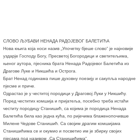
СЛОВО ЉУБАВИ НЕНАДА РАДОЈЕВОГ БАЛЕТИЋА
Нова књига која носи назив „Упочетку бјеше слово“ је најновије
уздарје Господу Богу, Пресветој Богородици и светитељима,
њеног аутора, пјесника брата Ненада Радојевог Балетића из
Драгове Луке и Никшића и Острога.
Брат Ненад годинама пише духовну поезију и сакупља народне
пјесме и приче.
Одрастао је у честитој породици у Драговој Луки у Никшићу.
Поред честитих комшија и пријатеља, посебно треба истаћи
честиту породицу Станишић, са којима је породица Ненада
Балетића била као једна кућа, по ријечима блаженопочивше
Милене Чедове Станишић. Са својим драгим комшијама
Станишићима се и окумио и посветио им је збирку својих
пјесама под називом „Са Станишићима“.