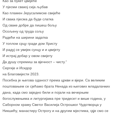
Као за букет цвијећe
У пјесми свакој сија љубав
Као пламен Јерусалимске свијеће
И свака пјесма да буде слатка
Од сваке добре да пишеш бољу
Осољену од труда сољу
Радећи на ширини задатка
У топлом срцу гради дом Христу
И радуј се увијек сунцу и и цвијету
И истрај добар у овом свијету
Да душу спремиш за вјечност – чисту.“
Сергије и Исидор
на Благовијести 2023.
Посебна је његова оданост према цркви и вјери. Са великим
поштовањем се сјећамо брата Ненада из његових младалачких
дана, када смо заједно били и појали на вечерњим
богослужењима и литургијама пре тридесет и више година, у
Саборном храму Светог Василија Острошког Чудотворца у
Никшићу, манастиру Острогу и на другим мјестима, гдје смо се