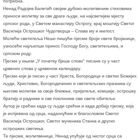
потребна.
Ненад Радојев Балетић својим дубоко-молитвеним стиховима
приноси молитву за све драге људе, на најсветијем мјесту
српског рода, у Светом манастиру Острогу, крај моштију Светог
Василија Острошког Чудотворца – Слава му и милост.
Молећи светитеља Нешо пишући пјесме броји свете бројанице,
узносећи најљепши принос Господу Богу, светитељима, и
српском роду.
Пјесме у књизи „У почетку бјеше слово“ писане су у част
црвених слова у црквеном календару.
Пјесме које је писао у част Христа, Богородице и светих Божијих
људи, Христових, Богородичиних и светитељских празника су
његове молитве за своје ближње, пријатеље, комшије, острошку
братију и раднике и све поклонике ове свете обитељи.
Аутор је срећан када су људи срећни и када добију пјесму, која
је испјевана од срца, надахнућем и благословом Светог
Василија Острошког, Светог мученика Станка и других
острошких светиња.
Те пјесме, молитвенице, Ненад упућује од чистог срца са