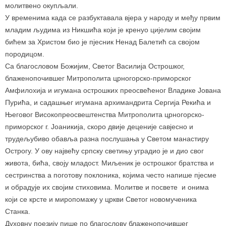
молитвено окупљали.
У временима када се разбуктавала вјера у народу и међу првим
младим људима из Никшића који је кренуо цијелим својим
бићем за Христом био је пјесник Ненад Балетић са својом
породицом.
Са благословом Божијим, Светог Василија Острошког,
блаженопочившег Митрополита црногорско-приморског
Амфилохија и игумана острошких преосвећеног Владике Јована
Пурића, и садашњег игумана архимандрита Сергија Рекића и
Његовог Високопреосвештенства Митрополита црногорско-
приморског г. Јоаникија, скоро двије деценије савјесно и
трудељубиво обавља разна послушања у Светом манастиру
Острогу. У ову највећу српску светињу уградио је и дио свог
живота, бића, своју младост. Миљеник је острошког братства и
сестринства а поготову поклоника, којима често напише пјесме
и обрадује их својим стиховима. Молитве и посвете и онима
који се крсте и миропомажу у цркви Светог новомученика
Станка.
Духовну поезију пише по благослову блаженопочившег