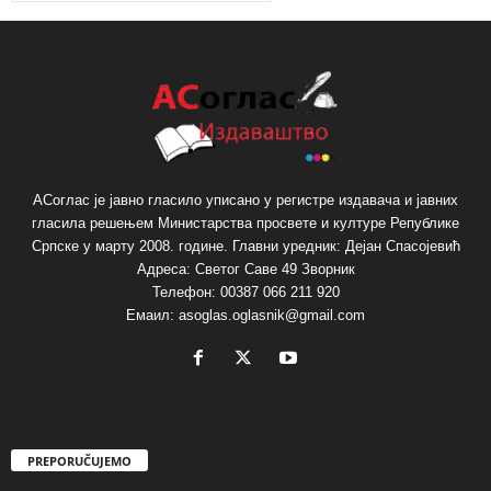
АСоглас је јавно гласило уписано у регистре издавача и јавних
гласила решењем Министарства просвете и културе Републике
Српске у марту 2008. године. Главни уредник: Дејан Спасојевић
Адреса: Светог Саве 49 Зворник
Телефон: 00387 066 211 920
Емаил: asoglas.oglasnik@gmail.com
PREPORUČUJEMO