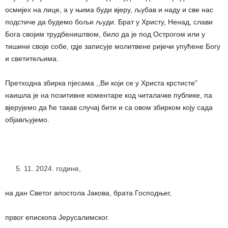
осмијех на лице, а у њима буди вјеру, љубав и наду и све нас
подстиче да будемо бољи људи. Брат у Христу, Ненад, слави
Бога својим трудбеништвом, било да је под Острогом или у
тишини своје собе, гдје записује молитвене ријечи упућене Богу
и светитељима.
Претходна збирка пјесама ,,Ви који се у Христа крстисте”
наишла је на позитивне коментаре код читалачке публике, па
вјерујемо да ће такав случај бити и са овом збирком коју сада
објављујемо.
11. 2024. године,
на дан Светог апостола Јакова, брата Господњег,
првог епископа Јерусалимског.