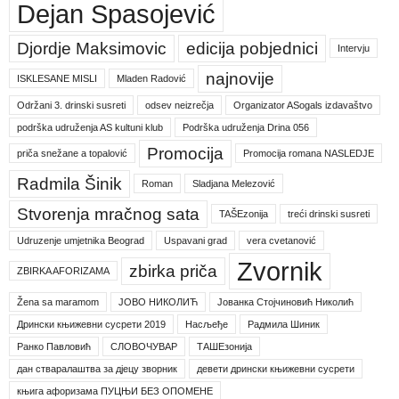
Dejan Spasojević
Djordje Maksimovic
edicija pobjednici
Intervju
najnovije
ISKLESANE MISLI
Mladen Radović
Održani 3. drinski susreti
odsev neizrečja
Organizator ASogals izdavaštvo
podrška udruženja AS kultuni klub
Podrška udruženja Drina 056
Promocija
priča snežane a topalović
Promocija romana NASLEDJE
Radmila Šinik
Roman
Sladjana Melezović
Stvorenja mračnog sata
TAŠEzonija
treći drinski susreti
Udruzenje umjetnika Beograd
Uspavani grad
vera cvetanović
Zvornik
zbirka priča
ZBIRKA AFORIZAMA
Žena sa maramom
ЈОВО НИКОЛИЋ
Јованка Стојчиновић Николић
Дрински књижевни сусрети 2019
Насљеђе
Радмила Шиник
Ранко Павловић
СЛОВОЧУВАР
ТАШЕзонија
дан стваралаштва за дјецу зворник
девети дрински књижевни сусрети
књига афоризама ПУЦЊИ БЕЗ ОПОМЕНЕ