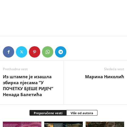
Prethodna vest
Sledeća vest
Из штампе је изашла
Марина Николић
збирка пјесама ”У
ПОЧЕТКУ БЈЕШЕ РИЈЕЧ”
Ненада Балетића
Preporučene vesti
Više od autora