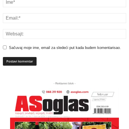
Sačuvaj moje ime, email za sledeći put kada budem komentarisao.
A
l
- Reklamni blok -
t
e
r
n
a
t
i