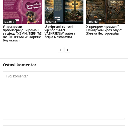
Izdanja
Izdanja
Izdanja
У припреми
U pripremi sonetni
У припреми роман ”
првонаграђени роман
vijenac ”STAZE
Осмијехом кроз олује”
за дјецу ”УЗМИ, ТЕБИ ЋЕ
VASKRSENJA” autora
Жељка Несторовића
ВИШЕ ТРЕБАТИ” Зорице
Željka Nestorovića
Блумквист
Ostavi komentar