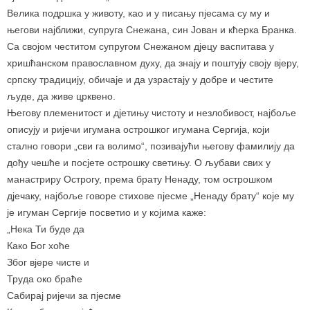
Велика подршка у животу, као и у писању пјесама су му и
његови најближи, супруга Снежана, син Јован и кћерка Бранка.
Са својом честитом супругом Снежаном дјецу васпитава у
хришћанском православном духу, да знају и поштују своју вјеру,
српску традицију, обичаје и да узрастају у добре и честите
људе, да живе црквено.
Његову племенитост и дјетињу чистоту и незлобивост, најбоље
описују и ријечи игумана острошког игумана Сергија, који
стално говори „сви га волимо“, позивајући његову фамилију да
дођу чешће и посјете острошку светињу. О љубави свих у
манастриру Острогу, према брату Ненаду, том острошком
дјечаку, најбоље говоре стихове пјесме „Ненаду брату“ које му
је игуман Сергије посветио и у којима каже:
„Нека Ти буде да
Како Бог хоће
Због вјере чисте и
Труда око браће
Сабирај ријечи за пјесме