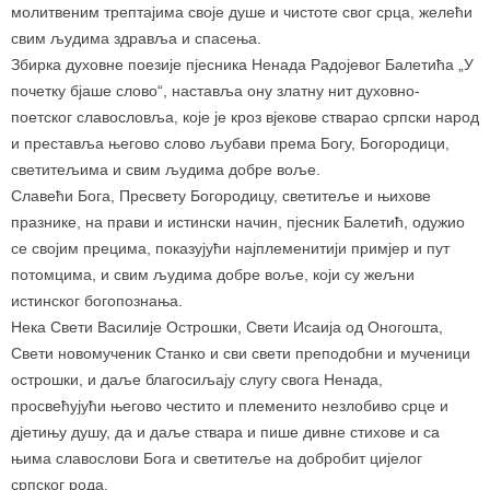
молитвеним трептајима своје душе и чистоте свог срца, желећи
свим људима здравља и спасења.
Збирка духовне поезије пјесника Ненада Радојевог Балетића „У
почетку бјаше слово“, наставља ону златну нит духовно-
поетског славословља, које је кроз вјекове стварао српски народ
и преставља његово слово љубави према Богу, Богородици,
светитељима и свим људима добре воље.
Славећи Бога, Пресвету Богородицу, светитеље и њихове
празнике, на прави и истински начин, пјесник Балетић, одужио
се својим прецима, показујући најплеменитији примјер и пут
потомцима, и свим људима добре воље, који су жељни
истинског богопознања.
Нека Свети Василије Острошки, Свети Исаија од Оногошта,
Свети новомученик Станко и сви свети преподобни и мученици
острошки, и даље благосиљају слугу свога Ненада,
просвећујући његово честито и племенито незлобиво срце и
дјетињу душу, да и даље ствара и пише дивне стихове и са
њима славослови Бога и светитеље на добробит цијелог
српског рода.