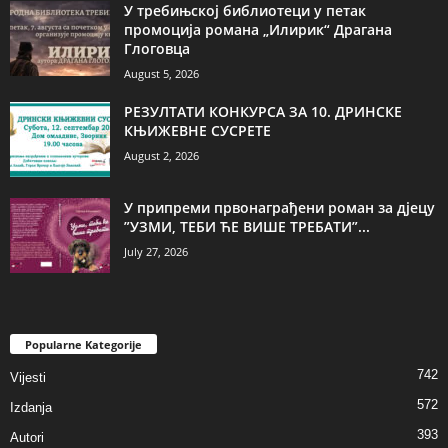
У требињској библиотеци у петак
промоција романа „Илирик“ Драгана
Глоговца
August 5, 2026
РЕЗУЛТАТИ КОНКУРСА ЗА 10. ДРИНСКЕ
КЊИЖЕВНЕ СУСРЕТЕ
August 2, 2026
У припреми првонаграђени роман за дјецу
”УЗМИ, ТЕБИ ЋЕ ВИШЕ ТРЕБАТИ”...
July 27, 2026
Popularne Kategorije
742
Vijesti
572
Izdanja
393
Autori