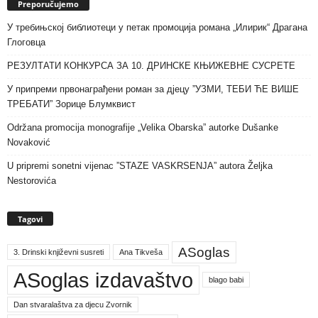
Preporučujemo
У требињској библиотеци у петак промоција романа „Илирик“ Драгана
Глоговца
РЕЗУЛТАТИ КОНКУРСА ЗА 10. ДРИНСКЕ КЊИЖЕВНЕ СУСРЕТЕ
У припреми првонаграђени роман за дјецу ”УЗМИ, ТЕБИ ЋЕ ВИШЕ
ТРЕБАТИ” Зорице Блумквист
Održana promocija monografije „Velika Obarska” autorke Dušanke
Novaković
U pripremi sonetni vijenac ”STAZE VASKRSENJA” autora Željka
Nestorovića
Tagovi
ASoglas
3. Drinski književni susreti
Ana Tikveša
ASoglas izdavaštvo
blago babi
Dan stvaralaštva za djecu Zvornik