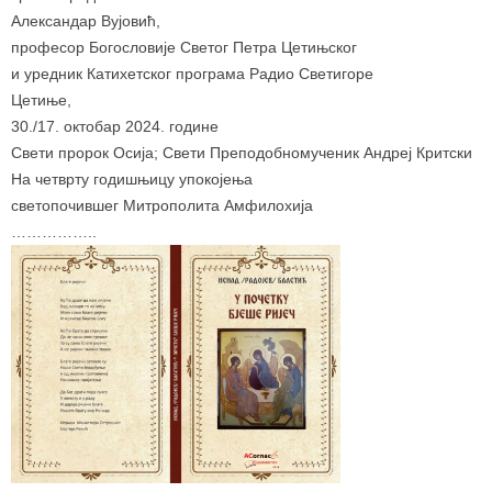
Александар Вујовић,
професор Богословије Светог Петра Цетињског
и уредник Катихетског програма Радио Светигоре
Цетиње,
30./17. октобар 2024. године
Свети пророк Осија; Свети Преподобномученик Андреј Критски
На четврту годишњицу упокојења
светопочившег Митрополита Амфилохија
……………..