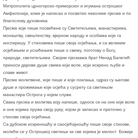
Митрополита црногорско-приморског и игумана острошког
Амфилохија, коме је написао и посветио неколике пјесме и по
благослову духовника.
Пјесме које пише посвећене су Светитељима, манастирима,
монаштву, свештенству, вјерном народу и особама које га
инспиришу. У стиховима пише своја осјећања, и са великим
осјећањем и усхићењем пише о свему, поготову о Богу,
природи, светитељима. Својим пјесмама брат Ненад Балетић
приноси дарове душе свима који воле, који искрено љубе и
славе живот.
Пјесме молитвене, које пише и које поклања, одраз су његове
душе и прожимање које осјећа у сусрету са светињом
манастира Острога у којем служи.
Свака пјесма и молитва коју напише, односе се на оне које воли
и оне којима пружа своју руку, којом је записао и преточио у
стихове своја осјећања.
Са дубоком искреношћу и саосјећајношћу пише своје стихове,
молећи се у Острошкој светињи за све којима је милост Божија