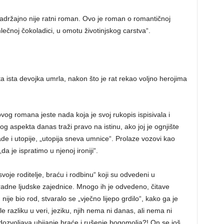
adržajno nije ratni roman. Ovo je roman o romantičnoj
lečnoj čokoladici, u omotu životinjskog carstva“.
ta ista devojka umrla, nakon što je rat rekao voljno herojima
ovog romana jeste nada koja je svoj rukopis ispisivala i
 aspekta danas traži pravo na istinu, ako joj je ognjište
de i utopije, „utopija sneva umnice“. Prolaze vozovi kao
da je ispratimo u njenoj ironiji“.
je roditelje, braću i rodbinu“ koji su odvedeni u
radne ljudske zajednice. Mnogo ih je odvedeno, čitave
ije bio rod, stvaralo se „vječno lijepo grdilo“, kako ga je
 razliku u veri, jeziku, njih nema ni danas, ali nema ni
 dozvoljava ubijanje braće i rušenje bogomolja?! On se još