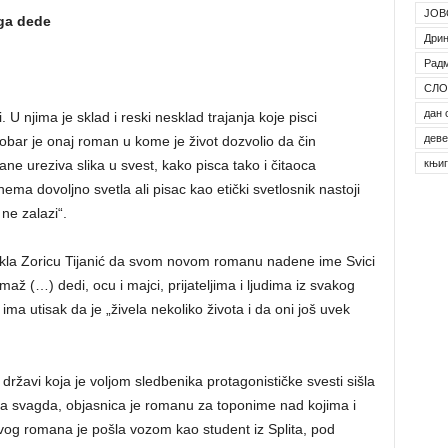
ЈОВ
oga dede
Дрин
Рад
СЛО
дан 
. U njima je sklad i reski nesklad trajanja koje pisci
деве
obar je onaj roman u kome je život dozvolio da čin
књи
e ureziva slika u svest, kako pisca tako i čitaoca
nema dovoljno svetla ali pisac kao etički svetlosnik nastoji
ne zalazi“.
kla Zoricu Tijanić da svom novom romanu nadene ime Svici
ž (…) dedi, ocu i majci, prijateljima i ljudima iz svakog
ima utisak da je „živela nekoliko života i da oni još uvek
 državi koja je voljom sledbenika protagonističke svesti sišla
 za svagda, objasnica je romanu za toponime nad kojima i
vog romana je pošla vozom kao student iz Splita, pod