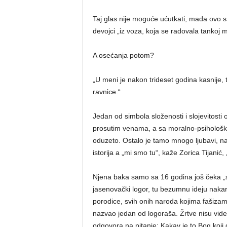
Taj glas nije moguće ućutkati, mada ovo s
devojci „iz voza, koja se radovala tankoj m
A osećanja potom?
„U meni je nakon trideset godina kasnije, 
ravnice.“
Jedan od simbola složenosti i slojevitosti 
prosutim venama, a sa moralno-psihološkog
oduzeto. Ostalo je tamo mnogo ljubavi, na
istorija a „mi smo tu“, kaže Zorica Tijanić, „
Njena baka samo sa 16 godina još čeka „svo
jasenovački logor, tu bezumnu ideju naka
porodice, svih onih naroda kojima fašizam n
nazvao jedan od logoraša. Žrtve nisu videle
odgovora na pitanje: Kakav je to Bog koji