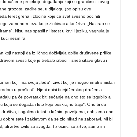
dopuštene projekcije događanja koji su graničnici i ovog
ane grozote, zadire se, u dijalogu (po opisu ove
leđa teret greha i zločina koje će svet svesno počiniti
 nego zamenom teza ko je zločinac a ko žrtva. „Nazirao se
rame“. Nisu nas spasili ni istost u krvi i jeziku, vagnula je
 kući nesmira.
oji nastoji da iz ličnog doživljaja opiše društvene prilike
dravom svesti koje je trebalo izbeći i izneti čitavu glavu i
man koji ima svoja „leđa“, život koji je mogao imati smisla i
rodom u prošlost“. Njeni opisi tinejdžerskog druženja
ađaju pa će povratak biti sećanje na ono što se izgubilo a
tu koja se događa i leto koje beskrajno traje“. Ono bi da
ije društva, i ogolimo tekst u lažnim poveljama, dobijamo ono
u dobre sate i zakletvom da se zlo nikad ne zaboravi. Mi bi
 ali žrtve cvile za svagda. I zločinci su žrtve, samo im