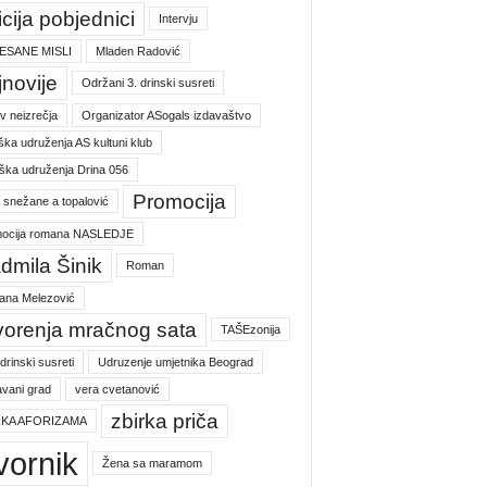
icija pobjednici
Intervju
ESANE MISLI
Mladen Radović
jnovije
Održani 3. drinski susreti
v neizrečja
Organizator ASogals izdavaštvo
ška udruženja AS kultuni klub
ška udruženja Drina 056
Promocija
a snežane a topalović
ocija romana NASLEDJE
dmila Šinik
Roman
jana Melezović
vorenja mračnog sata
TAŠEzonija
 drinski susreti
Udruzenje umjetnika Beograd
vani grad
vera cvetanović
zbirka priča
RKA AFORIZAMA
vornik
Žena sa maramom