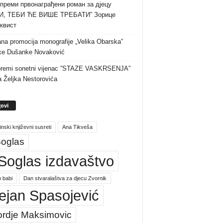
преми првонаграђени роман за дјецу
И, ТЕБИ ЋЕ ВИШЕ ТРЕБАТИ” Зорице
квист
na promocija monografije „Velika Obarska”
ke Dušanke Novaković
premi sonetni vijenac ”STAZE VASKRSENJA”
a Željka Nestorovića
ovi
inski književni susreti
Ana Tikveša
oglas
Soglas izdavaštvo
 babi
Dan stvaralaštva za djecu Zvornik
ejan Spasojević
ordje Maksimovic