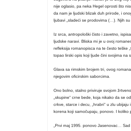
nije oglasio, pa neka Hegel oprosti što ni
da nam je ljudski blizak duh prirode, i o
ljubavi „sladeći se prodovima (…). Njih su 
Iz srca, antropološki čisto i zavetno, isp
ljudske naravi. Bliska mi je u ovoj romanesk
refleksija romanopisca na te često teške
topao lirski opis koji ljude čini svojima na
Glava sa rimskim brojem tri, ovog romana
njegovim oficirskim saborcima.
Ono bolno, stalno priviruje svojom žrtve
„skupine“ crne bede, koja nikako da se o
crkve, starce i decu, „hrabri“ u zlu ubijaj
korena koji samočupaju, ponovo. I koliko p
„Prvi maj 1995. ponovo Jasenovac… Sad