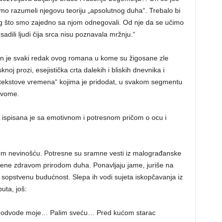
smo razumeli njegovu teoriju „apsolutnog duha“. Trebalo bi
nog što smo zajedno sa njom odnegovali. Od nje da se učimo
sadili ljudi čija srca nisu poznavala mržnju.“
isan je svaki redak ovog romana u kome su žigosane zle
noj prozi, esejistička crta dalekih i bliskih dnevnika i
 „tekstove vremena“ kojima je pridodat, u svakom segmentu
 svome.
 ispisana je sa emotivnom i potresnom pričom o ocu i
nom nevinošću. Potresne su sramne vesti iz malograđanske
dene zdravom prirodom duha. Ponavljaju jame, juriše na
u i sopstvenu budućnost. Slepa ih vodi sujeta iskopčavanja iz
uta, još:
 odvode moje… Palim sveću… Pred kućom starac