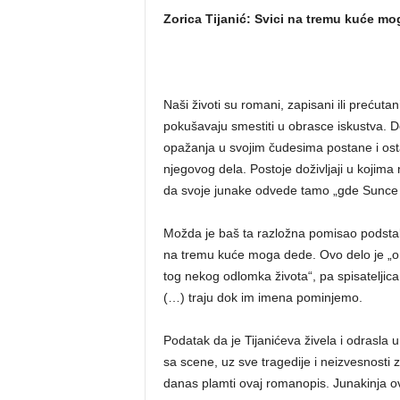
Zorica Tijanić: Svici na tremu kuće m
Naši životi su romani, zapisani ili prećutani
pokušavaju smestiti u obrasce iskustva. D
opažanja u svojim čudesima postane i ostan
njegovog dela. Postoje doživljaji u kojima 
da svoje junake odvede tamo „gde Sunce 
Možda je baš ta razložna pomisao podsta
na tremu kuće moga dede. Ovo delo je „oma
tog nekog odlomka života“, pa spisateljica 
(…) traju dok im imena pominjemo.
Podatak da je Tijanićeva živela i odrasla u
sa scene, uz sve tragedije i neizvesnosti
danas plamti ovaj romanopis. Junakinja o