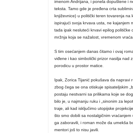
imenom Andrijana, i ponela dopuštene i ne
teksta. Tamo gde je pređena crta sublimir
književnice) u politički teren tovarenja na 
ispirajući svoja krvava usta, ne kajanjem
tada ipak nesluteći krvavi epilog političke d
mržnja koja se nažalost, vremenom vraća
S tim osećanjem danas čitamo i ovaj roman k
viđene i kao simbolički prizor nasilja nad z
porodicu u prostor matice.
Ipak, Zorica Tijanić pokušava da napravi ro
zbog čega se ona otiskuje spisateljskim „b
postaju nestvarni sa prilikama koje se dog
bilo je, u najmanju ruku i „sinonim za lepo
traje, ali kad isključimo utopijske projekc
što smo dobili sa nostalgičnim vraćanjem 
ga zaboravili, i roman može da umekša bol,
mentori još to nisu javili.