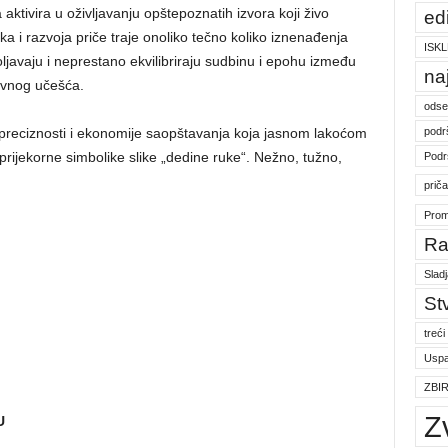
a aktivira u oživljavanju opštepoznatih izvora koji živo
ed
a i razvoja priče traje onoliko tečno koliko iznenađenja
ISKL
javaju i neprestano ekvilibriraju sudbinu i epohu između
na
vnog učešća.
odse
podr
e preciznosti i ekonomije saopštavanja koja jasnom lakoćom
sprijekorne simbolike slike „dedine ruke“. Nežno, tužno,
Podr
prič
Prom
Ra
Slad
St
treći
Uspa
ZBI
Z
U