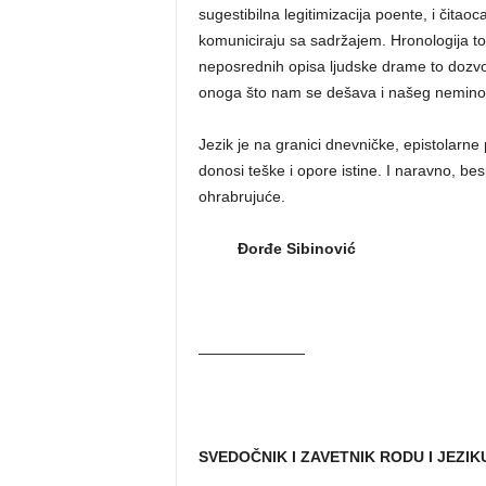
sugestibilna legitimizacija poente, i čitaoc
komuniciraju sa sadržajem. Hronologija tok
neposrednih opisa ljudske drame to dozvol
onoga što nam se dešava i našeg nemino
Jezik je na granici dnevničke, epistolarn
donosi teške i opore istine. I naravno, be
ohrabrujuće.
Đorđe Sibinović
———————
SVEDOČNIK I ZAVETNIK RODU I JEZIK