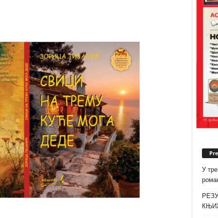
Pr
У тре
роман
РЕЗУ
КЊИ