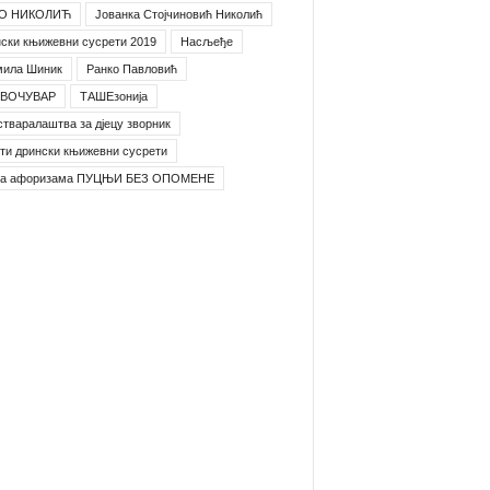
О НИКОЛИЋ
Јованка Стојчиновић Николић
ски књижевни сусрети 2019
Насљеђе
мила Шиник
Ранко Павловић
ВОЧУВАР
ТАШЕзонија
стваралаштва за дјецу зворник
ти дрински књижевни сусрети
га афоризама ПУЦЊИ БЕЗ ОПОМЕНЕ