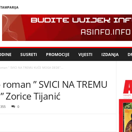
ŠTAMPARIJA
ODINE
SUSRETI
PROMOCIJE
VIJESTI
IZDANJA
DR
 roman ” SVICI NA TREMU KUĆE MOGA DEDE”...
ao roman ” SVICI NA TREMU
Zorice Tijanić
355
0