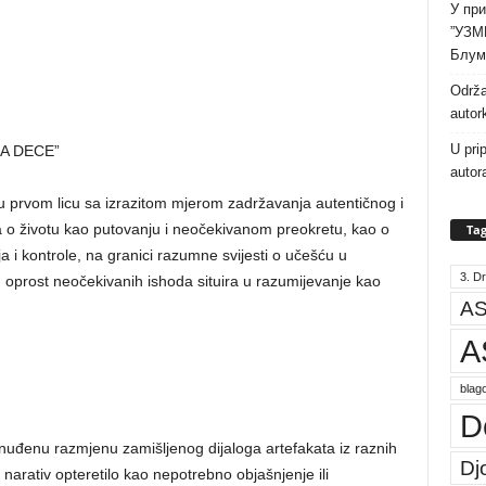
У при
”УЗМ
Блум
Održa
autor
U pri
A DECE”
autor
u prvom licu sa izrazitom mjerom zadržavanja autentičnog i
a o životu kao putovanju i neočekivanom preokretu, kao o
Tag
 i kontrole, na granici razumne svijesti o učešću u
3. Dr
u oprost neočekivanih ishoda situira u razumijevanje kao
AS
A
blago
D
nuđenu razmjenu zamišljenog dijaloga artefakata iz raznih
Dj
 narativ opteretilo kao nepotrebno objašnjenje ili