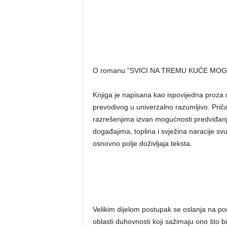
O romanu ”SVICI NA TREMU KUĆE MOG
Knjiga je napisana kao ispovijedna proza 
prevodivog u univerzalno razumljivo. Prič
razrešenjima izvan mogućnosti predviđanja
događajima, toplina i svježina naracije sv
osnovno polje doživljaja teksta.
Velikim dijelom postupak se oslanja na po
oblasti duhovnosti koji sažimaju ono što bi