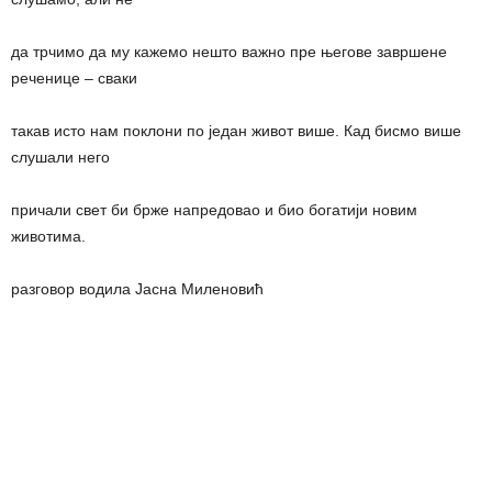
да трчимо да му кажемо нешто важно пре његове завршене
реченице – сваки
такав исто нам поклони по један живот више. Кад бисмо више
слушали него
причали свет би брже напредовао и био богатији новим
животима.
разговор водила Јасна Миленовић