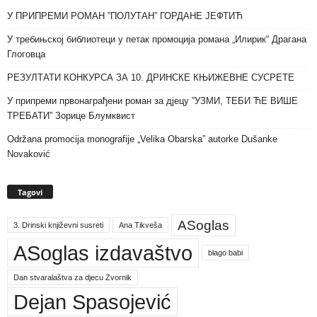
У ПРИПРЕМИ РОМАН ”ПОЛУТАН” ГОРДАНЕ ЈЕФТИЋ
У требињској библиотеци у петак промоција романа „Илирик“ Драгана
Глоговца
РЕЗУЛТАТИ КОНКУРСА ЗА 10. ДРИНСКЕ КЊИЖЕВНЕ СУСРЕТЕ
У припреми првонаграђени роман за дјецу ”УЗМИ, ТЕБИ ЋЕ ВИШЕ
ТРЕБАТИ” Зорице Блумквист
Održana promocija monografije „Velika Obarska” autorke Dušanke
Novaković
Tagovi
ASoglas
3. Drinski književni susreti
Ana Tikveša
ASoglas izdavaštvo
blago babi
Dan stvaralaštva za djecu Zvornik
Dejan Spasojević