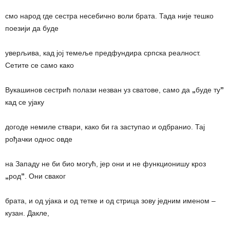
смо народ где сестра несебично воли брата. Тада није тешко
поезији да буде
уверљива, кад јој темеље предфундира српска реалност.
Сетите се само како
Вукашинов сестрић полази незван уз сватове, само да
„
буде ту
”
кад се ујаку
догоде немиле ствари, како би га заступао и одбранио. Тај
рођачки однос овде
на Западу не би био могућ, јер они и не функционишу кроз
„
род
”
. Они сваког
брата, и од ујака и од тетке и од стрица зову једним именом –
кузан. Дакле,