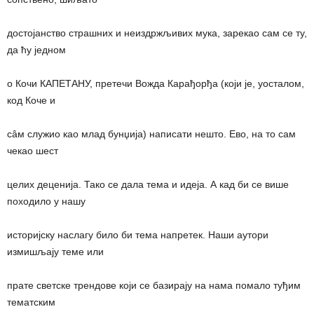
достојанство страшних и неиздржљивих мука, зарекао сам се ту,
да ћу једном
о Кочи КАПЕТАНУ, претечи Вожда Карађорђа (који је, уосталом,
код Коче и
сâм служио као млад бунџија) написати нешто. Ево, на то сам
чекао шест
целих деценија. Тако се дала тема и идеја. А кад би се више
походило у нашу
историјску наслагу било би тема напретек. Наши аутори
измишљају теме или
прате светске трендове који се базирају на нама помало туђим
тематским