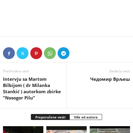
Prethodna vest
Sledeća vest
Intervju sa Martom
Чедомир Врљеш
Bilbijom ( dr Milanka
Stankić ) autorkom zbirke
”Nosogor Pilu”
Preporučene vesti
Više od autora