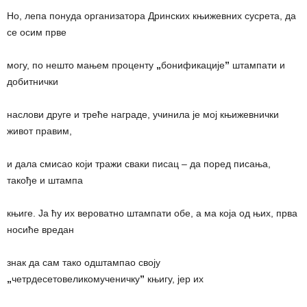
Но, лепа понуда организатора Дринских књижевних сусрета, да
се осим прве
могу, по нешто мањем проценту
„
бонификације
”
штампати и
добитнички
наслови друге и треће награде, учинила је мој књижевнички
живот правим,
и дала смисао који тражи сваки писац – да поред писања,
такође и штампа
књиге. Ја ћу их вероватно штампати обе, а ма која од њих, прва
носиће вредан
знак да сам тако одштампао своју
„
четрдесетовеликомученичку
”
књигу, јер их