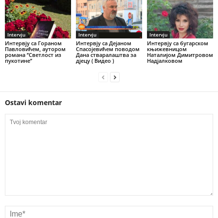
Intervju
Intervju
Intervju
Интервју са Гораном
Интервју са Дејаном
Интервју са бугарском
Павловићем, аутором
Спасојевићем поводом
књижевницом
романа ‘’Светлост из
Дана стваралаштва за
Наталијом Димитровом
пукотине’’
дјецу ( Видео )
Надјалковом
Ostavi komentar