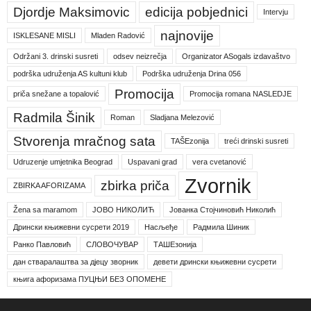
Djordje Maksimovic
edicija pobjednici
Intervju
najnovije
ISKLESANE MISLI
Mladen Radović
Održani 3. drinski susreti
odsev neizrečja
Organizator ASogals izdavaštvo
podrška udruženja AS kultuni klub
Podrška udruženja Drina 056
Promocija
priča snežane a topalović
Promocija romana NASLEDJE
Radmila Šinik
Roman
Sladjana Melezović
Stvorenja mračnog sata
TAŠEzonija
treći drinski susreti
Udruzenje umjetnika Beograd
Uspavani grad
vera cvetanović
Zvornik
zbirka priča
ZBIRKA AFORIZAMA
Žena sa maramom
ЈОВО НИКОЛИЋ
Јованка Стојчиновић Николић
Дрински књижевни сусрети 2019
Насљеђе
Радмила Шиник
Ранко Павловић
СЛОВОЧУВАР
ТАШЕзонија
дан стваралаштва за дјецу зворник
девети дрински књижевни сусрети
књига афоризама ПУЦЊИ БЕЗ ОПОМЕНЕ