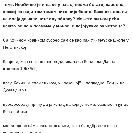
теме. Необично је и да се у нашој веома богатој народној
епској поезији том темом нико није бавио. Како сте дошли
на идеју да напишете ову збирку? Можете ли нам рећи
нешто више о песмама у књизи, и по(р)укама за читаоце?
Са Кочином крајином сусрео сам се као ђак Учитељске школе у
Неготинској
Крајини, која се гранично додиривала са Кочином. Давне
школске 1958/59,
пред Кочиним спомеником, у
„
покојној
”
и подводној Текији на
Дунаву, и уз
професорову причу да је колац на који је неми, безгласни јунак
Коча набијен,
морао да се сâм гласа стењањем, како би одбранио своје
сопствено, шиљато