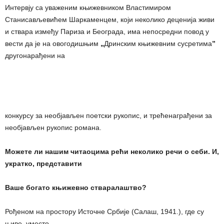
Интервју са уваженим књижевником Властимиром
Станисављевићем Шаркаменцем, који неколико деценија живи
и ствара између Париза и Београда, има непосредни повод у
вести да је на овогодишњим
„
Дринским књижевним сусретима
”
другонарађени на
конкурсу за необјављен поетски рукопис, и трећенаграђени за
необјављен рукопис романа.
Можете ли нашим читаоцима рећи неколико речи о себи. И,
укратко, представити
Ваше богато књижевно стваралаштво?
Рођеном на простору Источне Србије (Салаш, 1941.), где су
њиве, уместо