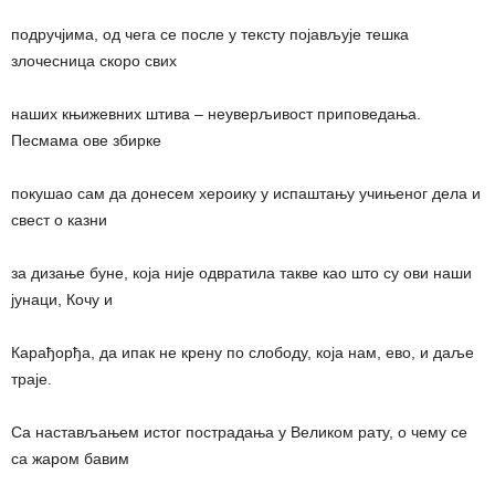
подручјима, од чега се после у тексту појављује тешка
злочесница скоро свих
наших књижевних штива – неуверљивост приповедања.
Песмама ове збирке
покушао сам да донесем хероику у испаштању учињеног дела и
свест о казни
за дизање буне, која није одвратила такве као што су ови наши
јунаци, Кочу и
Карађорђа, да ипак не крену по слободу, која нам, ево, и даље
траје.
Са настављањем истог пострадања у Великом рату, о чему се
са жаром бавим