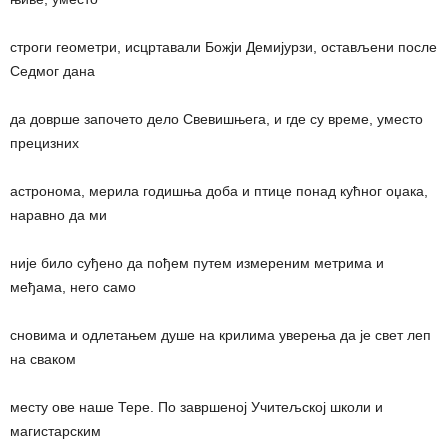
строги геометри, исцртавали Божји Демијурзи, остављени после
Седмог дана
да доврше започето дело Свевишњега, и где су време, уместо
прецизних
астронома, мерила годишња доба и птице понад кућног оџака,
наравно да ми
није било суђено да пођем путем измереним метрима и
међама, него само
сновима и одлетањем душе на крилима уверења да је свет леп
на сваком
месту ове наше Тере. По завршеној Учитељској школи и
магистарским