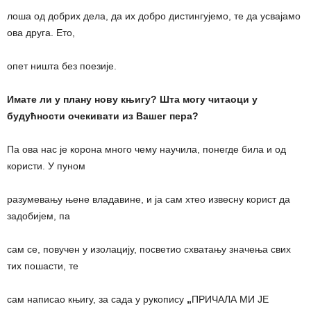
лоша од добрих дела, да их добро дистингујемо, те да усвајамо
ова друга. Ето,
опет ништа без поезије.
Имате ли у плану нову књигу? Шта могу читаоци у
будућности очекивати из Вашег пера?
Па ова нас је корона много чему научила, понегде била и од
користи. У пуном
разумевању њене владавине, и ја сам хтео извесну корист да
задобијем, па
сам се, повучен у изолацију, посветио схватању значења свих
тих пошасти, те
сам написао књигу, за сада у рукопису
„
ПРИЧАЛА МИ ЈЕ