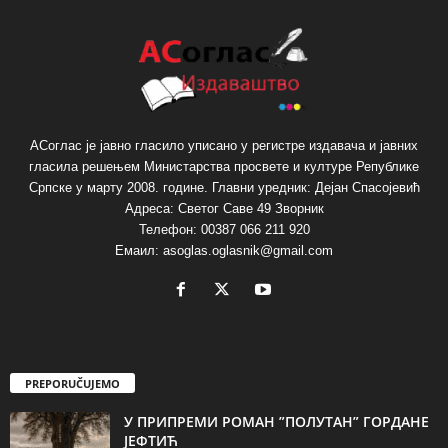
АСоглас је јавно гласило уписано у регистре издавача и јавних
гласила решењем Министарства просвете и културе Републике
Српске у марту 2008. године. Главни уредник: Дејан Спасојевић
Адреса: Светог Саве 49 Зворник
Телефон: 00387 066 211 920
Емаил: asoglas.oglasnik@gmail.com
PREPORUČUJEMO
У ПРИПРЕМИ РОМАН ”ПОЛУТАН” ГОРДАНЕ
ЈЕФТИЋ