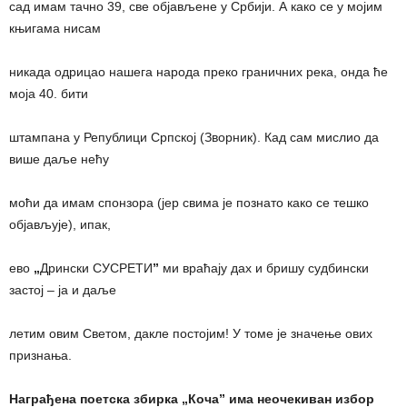
сад имам тачно 39, све објављене у Србији. А како се у мојим
књигама нисам
никада одрицао нашега народа преко граничних река, онда ће
моја 40. бити
штампана у Републици Српској (Зворник). Кад сам мислио да
више даље нећу
моћи да имам спонзора (јер свима је познато како се тешко
објављује), ипак,
ево
„
Дрински СУСРЕТИ
”
ми враћају дах и бришу судбински
застој – ја и даље
летим овим Светом, дакле постојим! У томе је значење ових
признања.
Награђена поетска збирка
„
Коча
”
има неочекиван избор