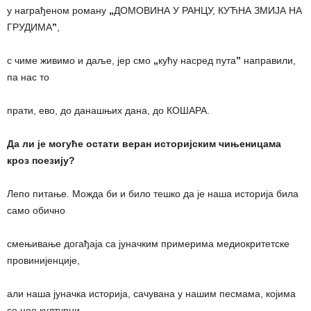
у награђеном роману
„
ДОМОВИНА У РАНЦУ, КУЋНА ЗМИЈА НА
ГРУДИМА
”
,
с чиме живимо и даље, јер смо
„
кућу насред пута
”
направили,
па нас то
прати, ево, до данашњих дана, до КОШАРА.
Да ли је могуће остати веран историјским чињеницама
кроз поезију?
Лепо питање. Можда би и било тешко да је наша историја била
само обично
смењивање догађаја са јуначким примерима медиокритетске
провинијенције,
али наша јуначка историја, сачувана у нашим песмама, којима
се цео културни