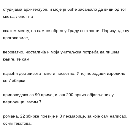
студијама архитектуре, и моје је биће засањало да види од тог
света, лепог на
сваком месту, па сам се обрео у Граду светлости, Паризу, где су
проговориле,
вероватно, носталгија и моја учитељска потреба да пишем
књиге, те сам
највећи део живота томе и посветио. У тој породици изродило
се 7 збирки
приповедака са 90 прича, и још 200 прича објављених у
периодици, затим 7
романа, 22 збирке поезије и 3 песмарице, за које сам написао,
осим текстова,