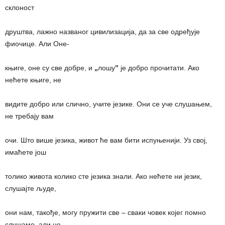
склоност
друштва, лажно названог цивилизација, да за све одређује
фиочице. Али Оне-
књиге, оне су све добре, и
„
лошу
”
је добро прочитати. Ако
нећете књиге, не
видите добро или слично, учите језике. Они се уче слушањем,
не требају вам
очи. Што више језика, живот ће вам бити испуњенији. Уз свој,
имаћете још
толико живота колико сте језика знали. Ако нећете ни језик,
слушајте људе,
они нам, такође, могу пружити све – сваки човек којег помно
слушамо, али не