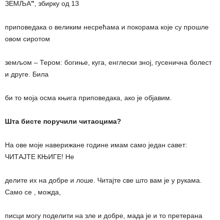
ЗЕМЉА
”
, збирку од 13
приповедака о великим несрећама и покорама које су прошле
овом сиротом
земљом – Тером: богиње, куга, енглески зној, гусенична болест
и друге. Била
би то моја осма књига приповедака, ако је објавим.
Шта бисте поручили читаоцима?
На ове моје наверижане године имам само један савет:
ЧИТАЈТЕ КЊИГЕ! Не
делите их на добре и лоше. Читајте све што вам је у рукама.
Само се , можда,
писци могу поделити на зле и добре, мада је и то претерана