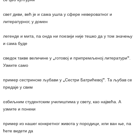
свет диви, већ је и сама ушла у сфере невероватног и
литературног, у домен
легенде и мита, па онда ни поезији није тешко да у том значењу
и сама буде
сведок такве величине у
„
готовој и припремљеној литератури
”
.
Узмите само
пример сестринске љубави у
„
Сестри Батрићевој
”
. Та љубав се
предаје у свим
озбиљним студентским училиштима у свету, као највећа. А
узмите и понеки
пример из нашег конкретног живота у породици, или ван ње, па
ћете видети да