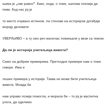
њима је
„
све равно
”
. Како, онда, о томе, њихова поезија да
пева. Код нас јој је
то место очувано истином, па стихови на историјске догађаје
морају деловати
УВЕРЉИВО – а ту смо реч малочас помињали у вези са темом.
Да ли је историја учитељица живота?
Само на добрим примерима. Претходни примери нам о томе
говоре. Има и
лоших примера у историји. Таква не може бити учитељица
живота. Можда би
нам управо позија помогла, и морала би – то јој је васпитна
улога, да оделимо