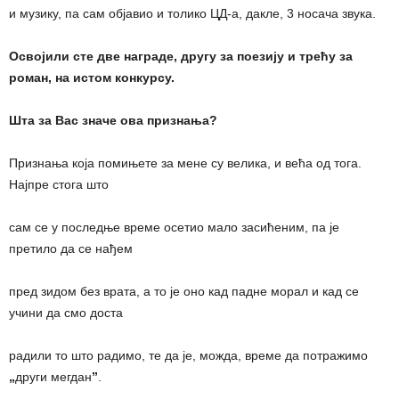
и музику, па сам објавио и толико ЦД-а, дакле, 3 носача звука.
Освојили сте две награде, другу за поезију и трећу за
роман, на истом конкурсу.
Шта за Вас значе ова признања?
Признања која помињете за мене су велика, и већа од тога.
Најпре стога што
сам се у последње време осетио мало засићеним, па је
претило да се нађем
пред зидом без врата, а то је оно кад падне морал и кад се
учини да смо доста
радили то што радимо, те да је, можда, време да потражимо
„
други мегдан
”
.