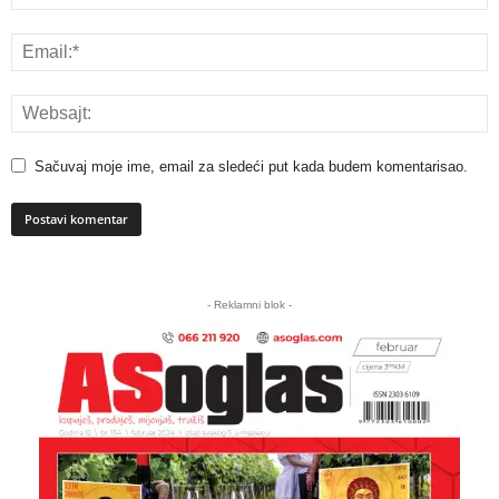
Sačuvaj moje ime, email za sledeći put kada budem komentarisao.
A
l
- Reklamni blok -
t
e
r
n
a
t
i
v