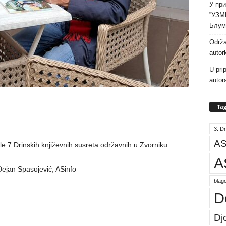
У при
”УЗМ
Блум
Održa
autor
U pri
autor
Tag
3. Dr
AS
7.Drinskih književnih susreta održavnih u Zvorniku.
A
Dejan Spasojević, ASinfo
blago
D
Dj