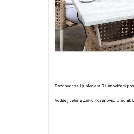
Razgovor sa Ljubivojem Ršumovićem posle 
Voditelj Jelena Zekić Kosanović, Urednik 