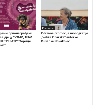
Promocije
преми првонаграђени
Održana promocija monografije
за дјецу ”УЗМИ, ТЕБИ
„Velika Obarska” autorke
ШЕ ТРЕБАТИ” Зорице
Dušanke Novaković
вист