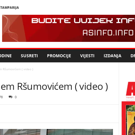
ŠTAMPARIJA
ODINE
SUSRETI
PROMOCIJE
VIJESTI
IZDANJA
DR
em Ršumovićem ( video )
ojem Ršumovićem ( video )
78
0