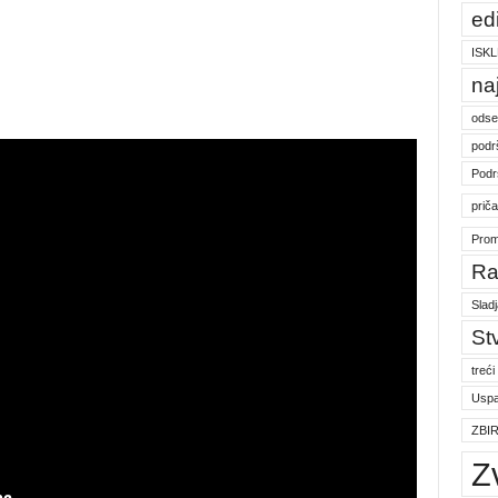
ed
ISKL
na
odse
podr
Podr
prič
Prom
Ra
Slad
St
treći
Uspa
ZBI
Z