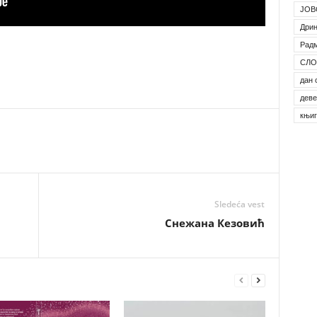
ЈОВ
Дрин
Рад
СЛО
дан 
деве
књи
Sledeća vest
Снежана Кезовић