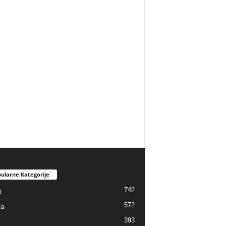
ularne Kategorije
742
i
572
ja
393