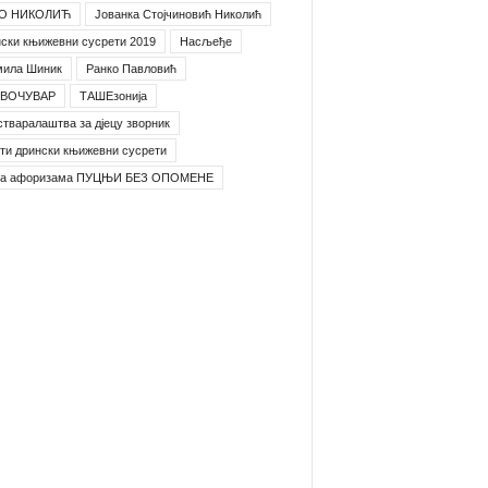
О НИКОЛИЋ
Јованка Стојчиновић Николић
ски књижевни сусрети 2019
Насљеђе
мила Шиник
Ранко Павловић
ВОЧУВАР
ТАШЕзонија
стваралаштва за дјецу зворник
ти дрински књижевни сусрети
га афоризама ПУЦЊИ БЕЗ ОПОМЕНЕ