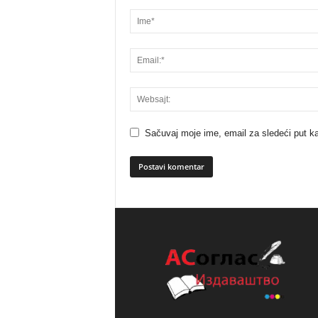
Sačuvaj moje ime, email za sledeći put 
A
l
t
e
r
n
a
t