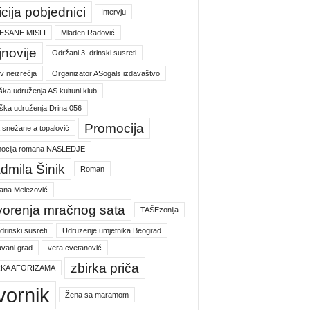
icija pobjednici
Intervju
ESANE MISLI
Mladen Radović
jnovije
Održani 3. drinski susreti
v neizrečja
Organizator ASogals izdavaštvo
ška udruženja AS kultuni klub
ška udruženja Drina 056
Promocija
a snežane a topalović
ocija romana NASLEDJE
dmila Šinik
Roman
jana Melezović
vorenja mračnog sata
TAŠEzonija
 drinski susreti
Udruzenje umjetnika Beograd
vani grad
vera cvetanović
zbirka priča
RKA AFORIZAMA
vornik
Žena sa maramom