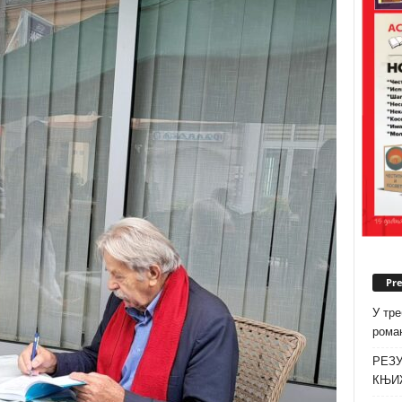
Pr
У тре
роман
РЕЗУ
КЊИ