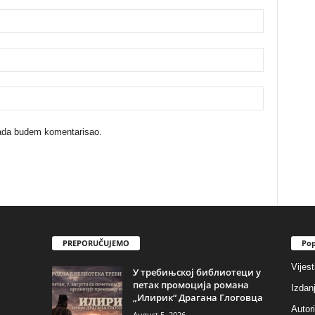
kada budem komentarisao.
PREPORUČUJEMO
Pop
Vijest
У требињској библиотеци у
петак промоција романа
Izdan
„Илирик“ Драгана Глоговца
Autori
August 5, 2026