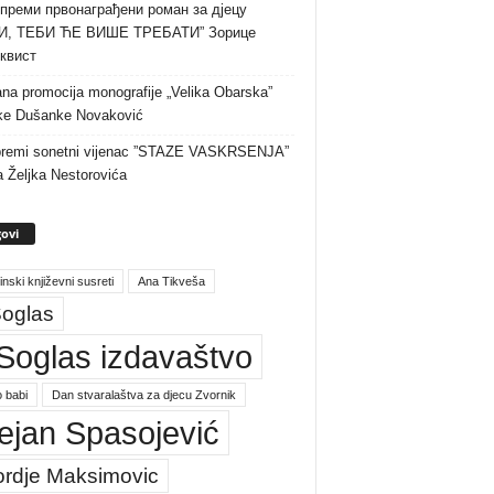
преми првонаграђени роман за дјецу
И, ТЕБИ ЋЕ ВИШЕ ТРЕБАТИ” Зорице
квист
na promocija monografije „Velika Obarska”
ke Dušanke Novaković
premi sonetni vijenac ”STAZE VASKRSENJA”
a Željka Nestorovića
ovi
inski književni susreti
Ana Tikveša
oglas
Soglas izdavaštvo
 babi
Dan stvaralaštva za djecu Zvornik
ejan Spasojević
ordje Maksimovic