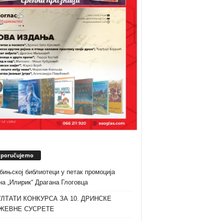
eporučujemo
бињској библиотеци у петак промоција
а „Илирик“ Драгана Глоговца
ЛТАТИ КОНКУРСА ЗА 10. ДРИНСКЕ
ЖЕВНЕ СУСРЕТЕ