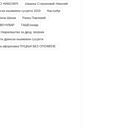
О НИКОЛИЋ
Јованка Стојчиновић Николић
ски књижевни сусрети 2019
Насљеђе
мила Шиник
Ранко Павловић
ВОЧУВАР
ТАШЕзонија
стваралаштва за дјецу зворник
ти дрински књижевни сусрети
га афоризама ПУЦЊИ БЕЗ ОПОМЕНЕ