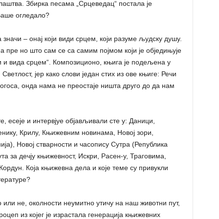
лаштва. Збирка песама „Срцеведац“ постала је
 Ваше огледало?
 значи – онај који види срцем, који разуме људску душу.
ма пре но што сам се са самим појмом који је обједињује
и и вида срцем“. Композиционо, књига је подељена у
ветлост, јер како слови један стих из ове књиге: Речи
 логоса, онда нама не преостаје ништа друго до да нам
е, есеје и интервјуе објављивали сте у: Даници,
нику, Крилу, Књижевним новинама, Новој зори,
ја), Новој стварности и часопису Сутра (Република
а за дечју књижевност, Искри, Расен-у, Траговима,
ордун. Која књижевна дела и које теме су привукли
тературе?
 или не, околности неумитно утичу на наш животни пут,
оцеп из којег је израстала генерација књижевних