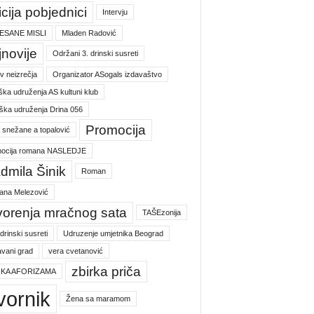
icija pobjednici
Intervju
ESANE MISLI
Mladen Radović
jnovije
Održani 3. drinski susreti
v neizrečja
Organizator ASogals izdavaštvo
ška udruženja AS kultuni klub
ška udruženja Drina 056
Promocija
a snežane a topalović
ocija romana NASLEDJE
dmila Šinik
Roman
jana Melezović
vorenja mračnog sata
TAŠEzonija
 drinski susreti
Udruzenje umjetnika Beograd
vani grad
vera cvetanović
zbirka priča
RKA AFORIZAMA
vornik
Žena sa maramom