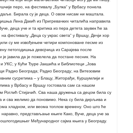
Гушчије перо, на фестивалу „Булка“ у Врбасу понела
даље. Бирала су је деца. О овом нисам ни маштала.
одишња Лена Дакић из Пригревачких читалића направила
Вуче, деца уче и та критика из пера детета заувек ће за
на фестивалу „Деца су украс света“ у Вршцу, Дечји хор
дили су ме извођењем четири компоноване песме из
мену петогодишња девојчица из Сарајева после
 је јавила да је пожелела да постане песник. На
 и УКС; у Кући Ђуре Јакшића и Библиотеци „Јова
ајци Радио Београда; Радио Београду; на Витезовим
вним сусретима – у Блацу, Житорађи, Куршумлији и
лима у Врбасу и Вршцу гостовала сам са нашом
м Роглић Стијачић. Сва наша дружења са децом била су
а и сва желимо да поновимо. Нека су била дирљива и
еома хладном, или веома топлом времену. Оно што ће
, наравно, представљање књиге Како, Вуче, деца уче за
ошлогодишњег Међународног сајма књига у Београду.