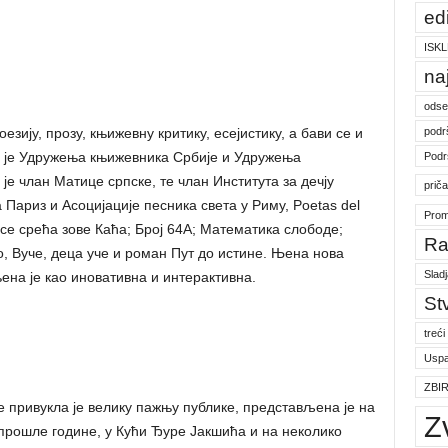
ed
ISKL
na
odse
podr
ију, прозу, књижевну критику, есејистику, а бави се и
 је Удружења књижевника Србије и Удружења
Podr
е члан Матице српске, те члан Института за дечју
prič
Париз и Асоцијације песника света у Риму, Poetas del
Prom
 се срећа зове Каћа; Број 64А; Математика слободе;
Ra
, Вуче, деца уче и роман Пут до истине. Њена нова
Slad
њена је као иновативна и интерактивна.
St
treći
Uspa
ZBI
е привукла је велику пажњу публике, представљена је на
Z
прошле године, у Кући Ђуре Јакшића и на неколико