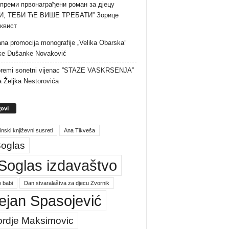
преми првонаграђени роман за дјецу
И, ТЕБИ ЋЕ ВИШЕ ТРЕБАТИ” Зорице
квист
na promocija monografije „Velika Obarska”
ke Dušanke Novaković
premi sonetni vijenac ”STAZE VASKRSENJA”
a Željka Nestorovića
ovi
inski književni susreti
Ana Tikveša
oglas
Soglas izdavaštvo
 babi
Dan stvaralaštva za djecu Zvornik
ejan Spasojević
ordje Maksimovic