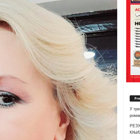
Pr
У тре
роман
РЕЗУ
КЊИ