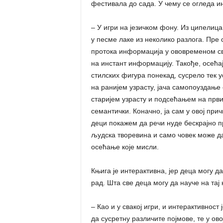
фестивала до сада. У чему се огледа и
– У игри на језичком фону. Из ципелиц
у песме лаке из неколико разлога. Пре 
протока информација у ововременом све
на инстант информацију. Такође, осећај
стилских фигура понекад, сусрело тек 
на ранијем узрасту, јача самопоуздање
старијем узрасту и подсећањем на први 
семантички. Коначно, ја сам у овој прич
деци покажем да речи нуде бескрајно пр
људска творевина и само човек може да 
осећање које мисли.
Књига је интерактивна, јер деца могу да
рад. Шта све деца могу да науче на тај
– Као и у свакој игри, и интерактивност 
да сусретну различите појмове, те у ов