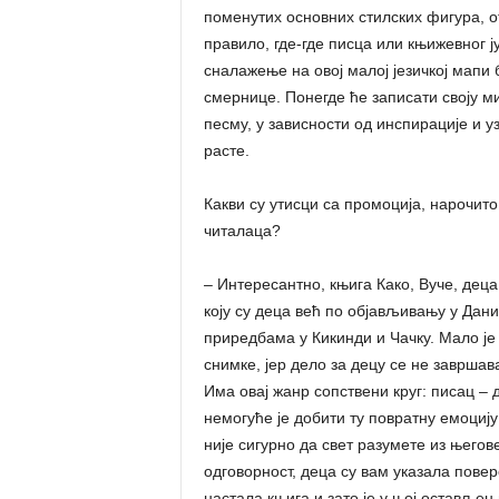
поменутих основних стилских фигура, от
правило, где-где писца или књижевног ј
сналажење на овој малој језичкој мапи
смернице. Понегде ће записати своју ми
песму, у зависности од инспирације и у
расте.
Какви су утисци са промоција, нарочит
читалаца?
– Интересантно, књига Како, Вуче, деца
коју су деца већ по објављивању у Дан
приредбама у Кикинди и Чачку. Мало ј
снимке, јер дело за децу се не завршав
Има овај жанр сопствени круг: писац – д
немогуће је добити ту повратну емоцију 
није сигурно да свет разумете из његов
одговорност, деца су вам указала повер
настала књига и зато је у њој остављен