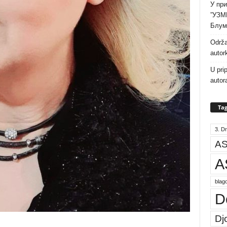
У при
”УЗМ
Блум
Održa
autor
U pri
autor
Tag
3. Dr
AS
A
blago
D
Dj