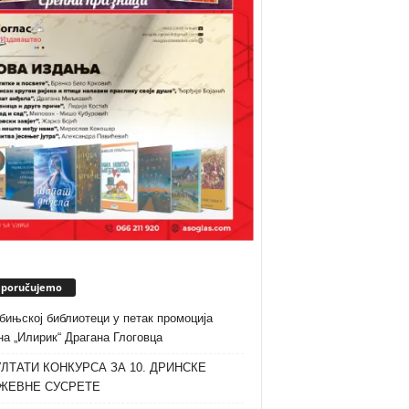
eporučujemo
бињској библиотеци у петак промоција
а „Илирик“ Драгана Глоговца
ЛТАТИ КОНКУРСА ЗА 10. ДРИНСКЕ
ЖЕВНЕ СУСРЕТЕ