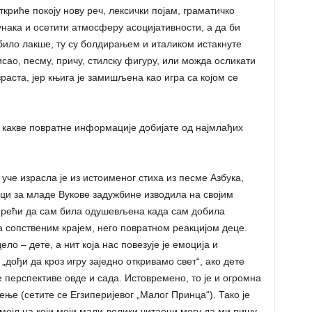
криће покоју нову реч, лексички појам, граматичко
унака и осетити атмосферу асоцијативности, а да би
 било лакше, ту су болдирањем и италиком истакнуте
сао, песму, причу, стилску фигуру, или можда осликати
зраста, јер књига је замишљена као игра са којом се
о какве повратне информације добијате од најмлађих
 уче израсла је из истоименог стиха из песме Азбука,
ици за младе Вукове задужбине изводила на својим
е рећи да сам била одушевљена када сам добила
а сопственим крајем, него повратном реакцијом деце.
ело – дете, а нит која нас повезује је емоција и
„дођи да кроз игру заједно откривамо свет“, ако дете
е перспективе овде и сада. Истовремено, то је и огромна
ење (сетите се Егзиперијевог „Малог Принца“). Тако је
 мејл на који моји мали-велики читаоци могу да ми пишу.