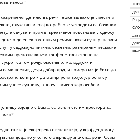
новативност?
ЈОВ
Дрин
а савременог детињства речи тешке ваљало је сместити
Рад
свега, едукативни слој потребно је ускладити са брзином
СЛО
ту, а сачувати примат креативног подстицаја у односу
дан 
 детета да се са захтевним речима, какви су нпр. називи
деве
успут, у садржајно питким, сажетим, разиграним песмама
књи
 самим препознавањем тог фонетског склопа на
сусрет са том речју, емотивно, мелодијски и
и само песник, дечји добар друг, и намера ми је била да
остранство игре и да магија речи траје, јер речи су
им унесе суштину, а то су – мисао која осећа и
 је пишу заједно с Вама, оставили сте им простора за
 начин?
једне књиге је својеврсна експедиција, у којој деца могу
ој књизи деца не уче, него откривају значења речи. Осим