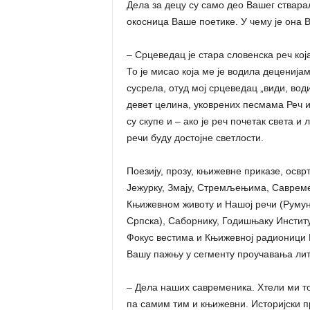
Дела за децу су само део Вашег ствара
окосница Ваше поетике. У чему је она
– Срцеведац је стара словенска реч која
То је мисао која ме је водила деценија
сусрела, отуд мој срцеведац „види, вод
девет целина, уковрених песмама Реч и С
су скупе и – ако је реч почетак света и
речи буду достојне светлости.
Поезију, прозу, књижевне приказе, осврт
Јежурку, Змају, Стремљењима, Савреме
Књижевном животу и Нашој речи (Румуни
Српска), Саборнику, Годишњаку Институт
Фокус вестима и Књижевној радионици К
Вашу пажњу у сегменту проучавања ли
– Дела наших савременика. Хтели ми то
па самим тим и књижевни. Историјски пр