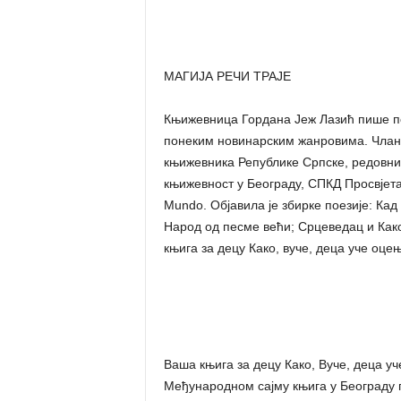
МАГИЈА РЕЧИ ТРАЈЕ
Књижевница Гордана Јеж Лазић пише поез
понеким новинарским жанровима. Члан
књижевника Републике Српске, редовни ј
књижевност у Београду, СПКД Просвјета 
Mundo. Објавила је збирке поезије: Кад
Народ од песме већи; Срцеведац и Како
књига за децу Како, вуче, деца уче оце
Ваша књига за децу Како, Вуче, деца уч
Међународном сајму књига у Београду 