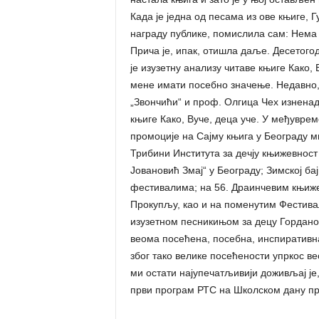
Када је једна од песама из ове књиге, 
награду публике, помислила сам: Нема 
Прича је, ипак, отишла даље. Десетог
је изузетну анализу читаве књиге Како, 
мене имати посебно значење. Недавно, 
„Звончићи“ и проф. Олгица Чех изнена
књиге Како, Вуче, деца уче. У међувре
промоције на Сајму књига у Београду ми
Трибини Института за дечју књижевност
Јовановић Змај“ у Београду; Зимској б
фестивалима; на 56. Драинчевим књиже
Прокупљу, као и на поменутим Фестива
изузетном песникињом за децу Гордано
веома посећена, посебна, инспиративн
због тако велике посећености упркос в
ми остати најупечатљивији доживљај је
први програм РТС на Школском дану пр