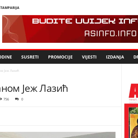
ŠTAMPARIJA
ODINE
SUSRETI
PROMOCIJE
VIJESTI
IZDANJA
DR
ом Јеж Лазић
аном Јеж Лазић
756
0