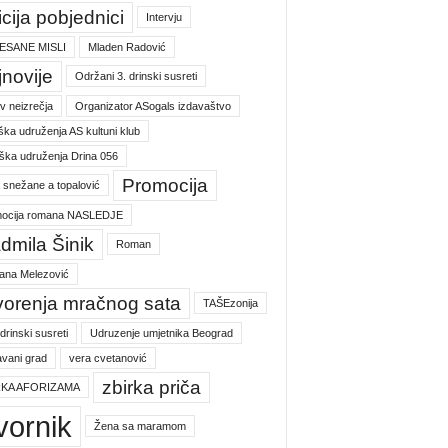
icija pobjednici
Intervju
ESANE MISLI
Mladen Radović
jnovije
Održani 3. drinski susreti
v neizrečja
Organizator ASogals izdavaštvo
ška udruženja AS kultuni klub
ška udruženja Drina 056
Promocija
a snežane a topalović
ocija romana NASLEDJE
dmila Šinik
Roman
jana Melezović
vorenja mračnog sata
TAŠEzonija
 drinski susreti
Udruzenje umjetnika Beograd
vani grad
vera cvetanović
zbirka priča
RKA AFORIZAMA
vornik
Žena sa maramom