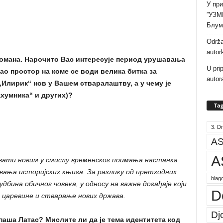
У при
”УЗМ
Блум
Održa
autor
романа. Нарочито Вас интересује период урушавања
U pri
ао простор на коме се води велика битка за
autor
„Илирик“ нов у Вашем стваралаштву, а у чему је
хумника“ и других)?
Tag
3. Dr
AS
A
вати новим у смислу временског поимања настанка
авања историјских књига. За разлику од претходних
blago
дбина обичног човека, у односу на важне догађаје који
D
е царевине и стварање нових држава.
Dj
паша Латас? Мислите ли да је тема идентитета код