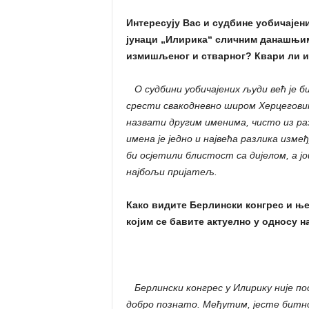
Интересују Вас и судбине уобичајен
јунаци „Илирика“ сличним данашњим
измишљеног и стварног? Квари ли 
О судбини уобичајених људи већ је б
срести свакодневно широм Херцеговин
назвати другим именима, чисто из раз
имена је једно и највећа разлика изм
би осјетили блистост са дијелом, а јо
најбољи пријатељ.
Како видите Берлински конгрес и ње
којим се бавите актуелно у односу н
Берлински конгрес у Илирику није по
добро познато. Међутим, јесте битно