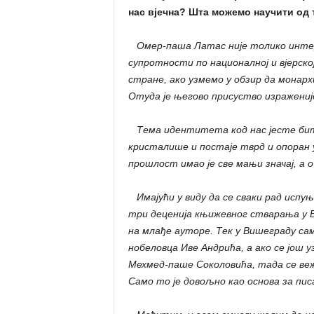
нас вјечна? Шта можемо научити од 
Омер-паша Латас није толико интерес
супротности по националној и вјерско
стране, ако узмемо у обзир да монархиј
Отуда је његово присуство израженије
Тема идентитета код нас јесте битна
кристалише и постаје тврд и опоран у
прошлост имао је све мањи значај, а 
Имајући у виду да се сваки рад испуња
три деценија књижевног стварања у В
на млађе ауторе. Тек у Вишеграду са
нобеловца Иве Андрића, а ако се још 
Мехмед-паше Соколовића, тада се веж
Само то је довољно као основа за пис