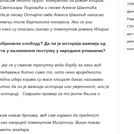
гласим нешто друго. Конкретно за роман Илирик,
ЈОВ
е Светозара Ћоровића и песме Алексе Шантића.
Дрин
да је песму Остајте овде Алекса Шантић написао
Рад
емљу после Берлинског конгреса. Ако се још
СЛО
но како су описани ликови у поменутом роману Илирик.
дан 
деве
објаснили слободу? Да ли је историја важнија од
књи
нити у књижевном поступку у наредним романима?
ер се у сваком тренутку води борбу за неки вид
агледавања битно само то, што неке вриједности
једна идеја којима су масе клицале данас називамо
тно да ли је важнија историја или умјетност, али је
 историју
.
Савршен пример за то јесте Књига о
м новим дјелима, већ сам најавио да предност
ш као напријед поменутом Милутину. Више такви
ивоти владара.