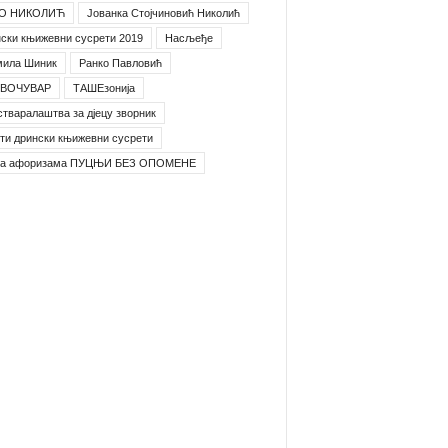
О НИКОЛИЋ
Јованка Стојчиновић Николић
ски књижевни сусрети 2019
Насљеђе
мила Шиник
Ранко Павловић
ВОЧУВАР
ТАШЕзонија
стваралаштва за дјецу зворник
ти дрински књижевни сусрети
га афоризама ПУЦЊИ БЕЗ ОПОМЕНЕ