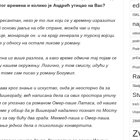
ed
тог времена и колико је Андрић утицао на Вас?
ISKL
антан, него је то лик који се у времену изразитих
na
ј основи јавља на обе стране, можда чак и три
odse
е, монархије он. и на крају генерала у турској војсци.
podr
 у односу на остале ликове у роману.
Podr
 из више разлога, а како време одмиче тај појам се
prič
 нашем окружењу. Логично, у том смислу, идући у
Prom
о томе сам писао у роману Богумил.
Ra
Slad
ва кроз знање и искуство, онда је неоспорно да за
St
ишеграду, већ написана дела са ових простора утичу
м се упознао са романом Омер-паше Латаса, од нашег
treći
узме у обзир да је Вишеград надалеко познат по Мосту
Uspa
 за ову бићу два града: Мехмед-паша и Омер-паша.
ZBI
ање једног дела о психологији конвертита.
Z