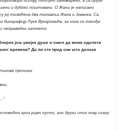
добротвори остају потпуно занемарени, а са друге
шени и дубоко поштовани. О Жани је написано
су јој посвећена два поглавља Жана и Јованка. Са
з биографију Луке Вукајловића, за кога се такође
ас неправедно започето.
Илирик још увијек душе и снаге да може одолети
рног времена? Да ли сте пред они што долази
тихове пјесника:
вно,
а…“
еспомоћно кроз ријеч пусто, али други стих нову снагу