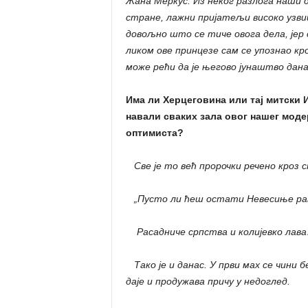
Жана Меркус. Из неког разлога наши 
стране, лажни пријатељи високо узви
довољно што се тиче овога дела, јер 
ликом ове принцезе сам се упознао кро
може рећи да је његово јунаштво дан
Има ли Херцеговина или тај митски 
навали сваких зала овог нашег моде
оптимиста?
Све је то већ пророчки речено кроз с
„Пусто ли ћеш остати Невесиње ра
Расадниче српства и колијевко лав
Тако је и данас. У први мах се чини б
даје и продужава причу у недоглед.