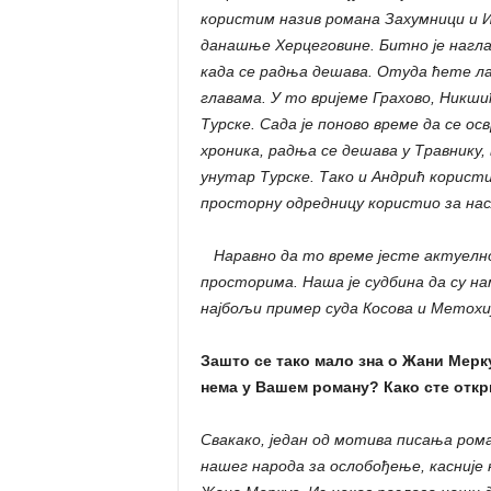
користим назив романа Захумници и И
данашње Херцеговине. Битно је нагл
када се радња дешава. Отуда ћете ла
главама. У то вријеме Грахово, Никши
Турске. Сада је поново време да се о
хроника, радња се дешава у Травнику, 
унутар Турске. Тако и Андрић користи
просторну одредницу користио за нас
Наравно да то време јесте актуелно 
просторима. Наша је судбина да су на
најбољи пример суда Косова и Метохиј
Зашто се тако мало зна о Жани Мерку
нема у Вашем роману? Како сте откр
Свакако, један од мотива писања рома
нашег народа за ослобођење, касније 