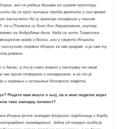
лирик, ако се радња дешава на ширем простору
асити да се кроз читање треба вратити у оно време
ко закључити да су границе понајвише у нашим
ћ, па и Пљевља су били дио Херцеговине, унутар
сврнемо на Андрићева дела. Када се чита Травничка
везирском граду у Босни, али у свијету Илирика,
 искључиво термин Илирик за ове крајеве, а ја сам ту
лов романа.
и данас, а то је само живот у наставку на овим
м све приче отворене и незавршене, а за то је
е и очување и испуњење Косовског завјета.
с? Реците нам нешто о њој, па и неке податке којих
или тако значајну личност?
на Илирик јесте значајан допринос појединаца у борби
неоправдано занемарених. Једна од таквих особа је