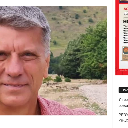
Pr
У тре
роман
РЕЗУ
КЊИ