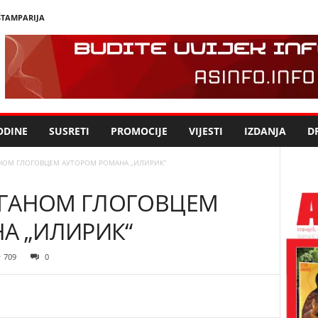
ŠTAMPARIJA
ODINE
SUSRETI
PROMOCIJE
VIJESTI
IZDANJA
DR
АНОМ ГЛОГОВЦЕМ АУТОРОМ РОМАНА „ИЛИРИК“
РАГАНОМ ГЛОГОВЦЕМ
А „ИЛИРИК“
709
0