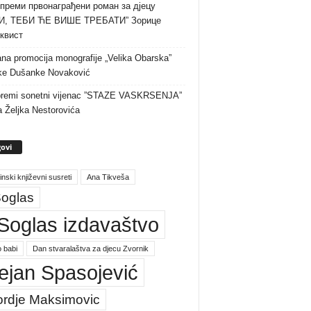
преми првонаграђени роман за дјецу
И, ТЕБИ ЋЕ ВИШЕ ТРЕБАТИ” Зорице
квист
na promocija monografije „Velika Obarska”
ke Dušanke Novaković
premi sonetni vijenac ”STAZE VASKRSENJA”
a Željka Nestorovića
ovi
inski književni susreti
Ana Tikveša
oglas
Soglas izdavaštvo
 babi
Dan stvaralaštva za djecu Zvornik
ejan Spasojević
ordje Maksimovic