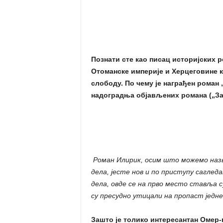
Познати сте као писац историјских 
Отоманске империје и Херцеговине к
слободу. По чему је награђен роман 
надоградња објављених романа („За
Роман Илирик, осим што можемо наз
дела, јесте нов и по приступу саглед
дела, овде се на прво место ставља су
су пресудно утицали на пропаст једн
Зашто је толико интересантан Омер-