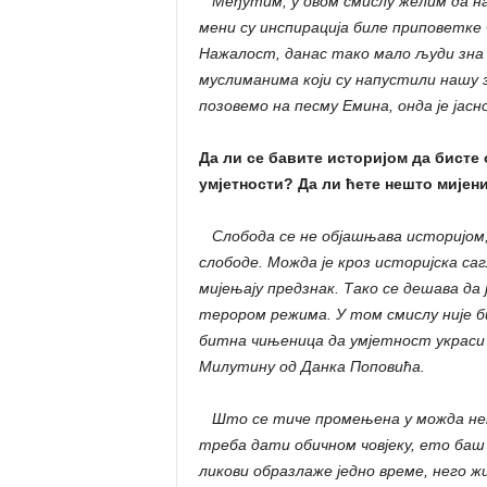
Међутим, у овом смислу желим да на
мени су инспирација биле приповетк
Нажалост, данас тако мало људи зна 
муслиманима који су напустили нашу з
позовемо на песму Емина, онда је јас
Да ли се бавите историјом да бисте 
умјетности? Да ли ћете нешто мије
Слобода се не објашњава историјом, ј
слободе. Можда је кроз историјска с
мијењају предзнак. Тако се дешава да 
терором режима. У том смислу није би
битна чињеница да умјетност украси
Милутину од Данка Поповића.
Што се тиче промењена у можда неки
треба дати обичном човјеку, ето ба
ликови образлаже једно време, него ж