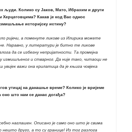
их људи. Колико су Јаков, Мато, Ибрахим и други
 Херцеговцима? Какав је код Вас однос
измишљање историјску истину?
ило ријечи, а поменуте ликове из Илирика можете
е. Наравно, у литератури је битно те ликове
лога да се избегну непријатности. Та промејна
еђу измишљеног и стварног. Да није тако, читаоци не
ш увијек важи она крилатица да је књига човјека
гов утицај на данашње време? Колико је вријеме
а оно што нам се данас догађа?
себно наглашен. Описано је само оно што је свима
 нешто друго, а то су границе! Из тог разлога