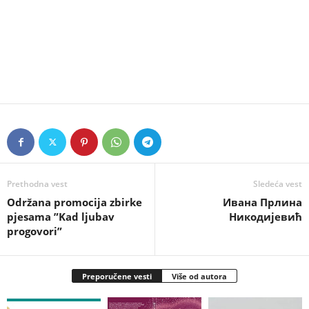
Prethodna vest
Sledeća vest
Održana promocija zbirke
Ивана Прлина
pjesama ”Kad ljubav
Никодијевић
progovori”
Preporučene vesti
Više od autora