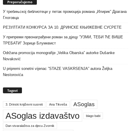
Preporučujemo
У требињској библиотеци у петак промоција романа „Илирик“ Драгана
Глоговца
РЕЗУЛТАТИ КОНКУРСА ЗА 10. ДРИНСКЕ КЊИЖЕВНЕ СУСРЕТЕ
У припреми првонаграђени роман за дјецу ”УЗМИ, ТЕБИ ЋЕ ВИШЕ
ТРЕБАТИ” Зорице Блумквист
Održana promocija monografije „Velika Obarska” autorke Dušanke
Novaković
U pripremi sonetni vijenac ”STAZE VASKRSENJA” autora Željka
Nestorovića
Tagovi
ASoglas
3. Drinski književni susreti
Ana Tikveša
ASoglas izdavaštvo
blago babi
Dan stvaralaštva za djecu Zvornik