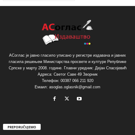
АСоглас је јавно гласило уписано у регистре издавача и јавних
гласила решењем Министарства просвете и културе Републике
Српске у марту 2008. године. Главни уредник: Дејан Спасојевић
Адреса: Светог Саве 49 Зворник
Телефон: 00387 066 211 920
Емаил: asoglas.oglasnik@gmail.com
PREPORUČUJEMO