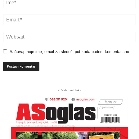
Sačuvaj moje ime, email za sledeći put kada budem komentarisao.
A
l
- Reklamni blok -
t
e
r
n
a
t
i