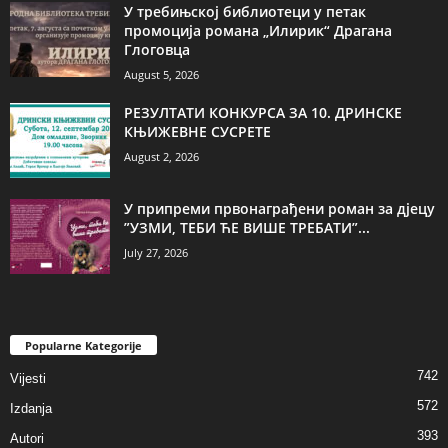
У требињској библиотеци у петак
промоција романа „Илирик“ Драгана
Глоговца
August 5, 2026
РЕЗУЛТАТИ КОНКУРСА ЗА 10. ДРИНСКЕ
КЊИЖЕВНЕ СУСРЕТЕ
August 2, 2026
У припреми првонаграђени роман за дјецу
”УЗМИ, ТЕБИ ЋЕ ВИШЕ ТРЕБАТИ”...
July 27, 2026
Popularne Kategorije
742
Vijesti
572
Izdanja
393
Autori