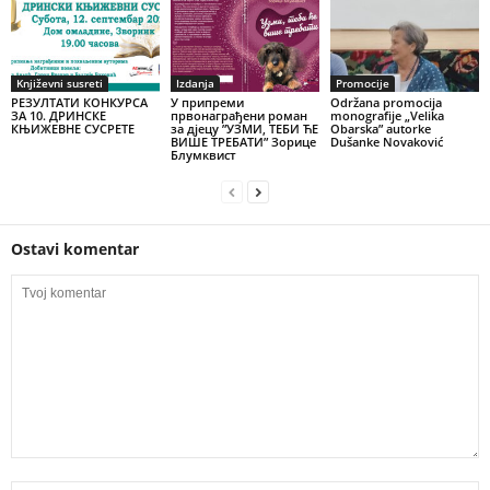
Književni susreti
Izdanja
Promocije
РЕЗУЛТАТИ КОНКУРСА
У припреми
Održana promocija
ЗА 10. ДРИНСКЕ
првонаграђени роман
monografije „Velika
КЊИЖЕВНЕ СУСРЕТЕ
за дјецу ”УЗМИ, ТЕБИ ЋЕ
Obarska” autorke
ВИШЕ ТРЕБАТИ” Зорице
Dušanke Novaković
Блумквист
Ostavi komentar