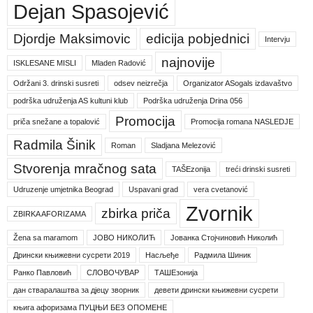
Dejan Spasojević
Djordje Maksimovic
edicija pobjednici
Intervju
najnovije
ISKLESANE MISLI
Mladen Radović
Održani 3. drinski susreti
odsev neizrečja
Organizator ASogals izdavaštvo
podrška udruženja AS kultuni klub
Podrška udruženja Drina 056
Promocija
priča snežane a topalović
Promocija romana NASLEDJE
Radmila Šinik
Roman
Sladjana Melezović
Stvorenja mračnog sata
TAŠEzonija
treći drinski susreti
Udruzenje umjetnika Beograd
Uspavani grad
vera cvetanović
Zvornik
zbirka priča
ZBIRKA AFORIZAMA
Žena sa maramom
ЈОВО НИКОЛИЋ
Јованка Стојчиновић Николић
Дрински књижевни сусрети 2019
Насљеђе
Радмила Шиник
Ранко Павловић
СЛОВОЧУВАР
ТАШЕзонија
дан стваралаштва за дјецу зворник
девети дрински књижевни сусрети
књига афоризама ПУЦЊИ БЕЗ ОПОМЕНЕ