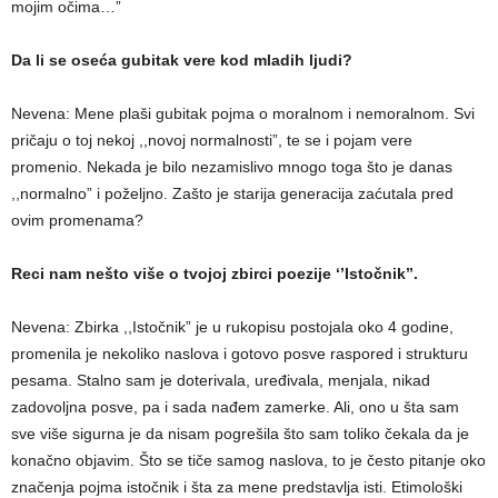
mojim očima…”
Da li se oseća gubitak vere kod mladih ljudi?
Nevena: Mene plaši gubitak pojma o moralnom i nemoralnom. Svi
pričaju o toj nekoj ,,novoj normalnosti”, te se i pojam vere
promenio. Nekada je bilo nezamislivo mnogo toga što je danas
,,normalno” i poželjno. Zašto je starija generacija zaćutala pred
ovim promenama?
Reci nam nešto više o tvojoj zbirci poezije ‘’Istočnik’’.
Nevena: Zbirka ,,Istočnik” je u rukopisu postojala oko 4 godine,
promenila je nekoliko naslova i gotovo posve raspored i strukturu
pesama. Stalno sam je doterivala, uređivala, menjala, nikad
zadovoljna posve, pa i sada nađem zamerke. Ali, ono u šta sam
sve više sigurna je da nisam pogrešila što sam toliko čekala da je
konačno objavim. Što se tiče samog naslova, to je često pitanje oko
značenja pojma istočnik i šta za mene predstavlja isti. Etimološki