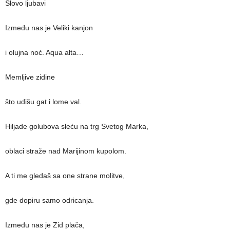
Slovo ljubavi
Između nas je Veliki kanjon
i olujna noć. Aqua alta…
Memljive zidine
što udišu gat i lome val.
Hiljade golubova sleću na trg Svetog Marka,
oblaci straže nad Marijinom kupolom.
A ti me gledaš sa one strane molitve,
gde dopiru samo odricanja.
Između nas je Zid plača,