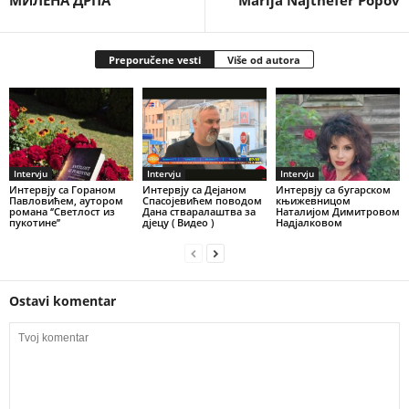
Preporučene vesti
Više od autora
Intervju
Intervju
Intervju
Интервју са Гораном
Интервју са Дејаном
Интервју са бугарском
Павловићем, аутором
Спасојевићем поводом
књижевницом
романа ‘’Светлост из
Дана стваралаштва за
Наталијом Димитровом
пукотине’’
дјецу ( Видео )
Надјалковом
Ostavi komentar