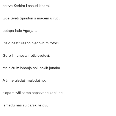
ostrvo Кerkira i sasud kiparski.
Gde Sveti Spiridon s mačem u ruci,
potapa lađe Agarjana,
i telo bestruležno njegovo mirotoči.
Gore limunova i retki cvetovi,
što niču iz lobanja solunskih junaka.
A ti me gledaš malodušno,
zlopamtivši samo sopstvene zablude.
Između nas su carski vrtovi,