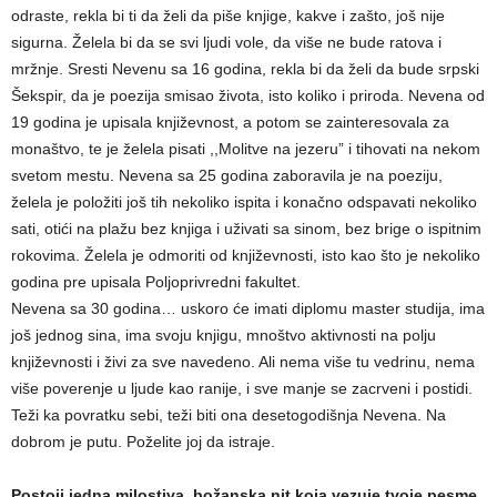
odraste, rekla bi ti da želi da piše knjige, kakve i zašto, još nije
sigurna. Želela bi da se svi ljudi vole, da više ne bude ratova i
mržnje. Sresti Nevenu sa 16 godina, rekla bi da želi da bude srpski
Šekspir, da je poezija smisao života, isto koliko i priroda. Nevena od
19 godina je upisala književnost, a potom se zainteresovala za
monaštvo, te je želela pisati ,,Molitve na jezeru” i tihovati na nekom
svetom mestu. Nevena sa 25 godina zaboravila je na poeziju,
želela je položiti još tih nekoliko ispita i konačno odspavati nekoliko
sati, otići na plažu bez knjiga i uživati sa sinom, bez brige o ispitnim
rokovima. Želela je odmoriti od književnosti, isto kao što je nekoliko
godina pre upisala Poljoprivredni fakultet.
Nevena sa 30 godina… uskoro će imati diplomu master studija, ima
još jednog sina, ima svoju knjigu, mnoštvo aktivnosti na polju
književnosti i živi za sve navedeno. Ali nema više tu vedrinu, nema
više poverenje u ljude kao ranije, i sve manje se zacrveni i postidi.
Teži ka povratku sebi, teži biti ona desetogodišnja Nevena. Na
dobrom je putu. Poželite joj da istraje.
Postoji jedna milostiva, božanska nit koja vezuje tvoje pesme