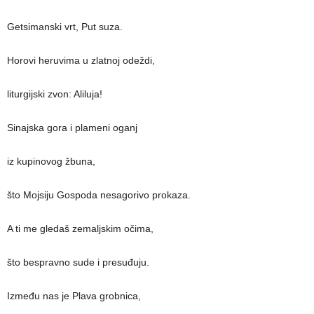
Getsimanski vrt, Put suza.
Horovi heruvima u zlatnoj odeždi,
liturgijski zvon: Aliluja!
Sinajska gora i plameni oganj
iz kupinovog žbuna,
što Mojsiju Gospoda nesagorivo prokaza.
A ti me gledaš zemaljskim očima,
što bespravno sude i presuđuju.
Između nas je Plava grobnica,