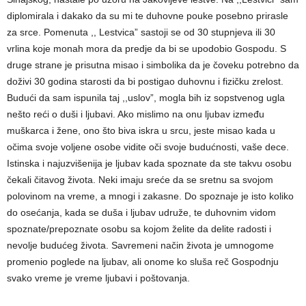
diplomirala i dakako da su mi te duhovne pouke posebno prirasle
za srce. Pomenuta ,, Lestvica” sastoji se od 30 stupnjeva ili 30
vrlina koje monah mora da predje da bi se upodobio Gospodu. S
druge strane je prisutna misao i simbolika da je čoveku potrebno da
doživi 30 godina starosti da bi postigao duhovnu i fizičku zrelost.
Budući da sam ispunila taj ,,uslov”, mogla bih iz sopstvenog ugla
nešto reći o duši i ljubavi. Ako mislimo na onu ljubav između
muškarca i žene, ono što biva iskra u srcu, jeste misao kada u
očima svoje voljene osobe vidite oči svoje budućnosti, vaše dece.
Istinska i najuzvišenija je ljubav kada spoznate da ste takvu osobu
čekali čitavog života. Neki imaju sreće da se sretnu sa svojom
polovinom na vreme, a mnogi i zakasne. Do spoznaje je isto koliko
do osećanja, kada se duša i ljubav udruže, te duhovnim vidom
spoznate/prepoznate osobu sa kojom želite da delite radosti i
nevolje budućeg života. Savremeni način života je umnogome
promenio poglede na ljubav, ali onome ko sluša reč Gospodnju
svako vreme je vreme ljubavi i poštovanja.