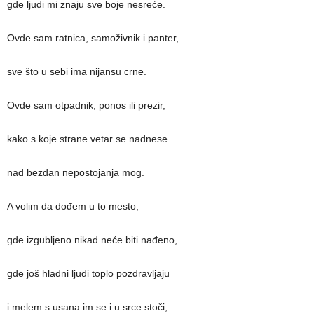
gde ljudi mi znaju sve boje nesreće.
Ovde sam ratnica, samoživnik i panter,
sve što u sebi ima nijansu crne.
Ovde sam otpadnik, ponos ili prezir,
kako s koje strane vetar se nadnese
nad bezdan nepostojanja mog.
A volim da dođem u to mesto,
gde izgubljeno nikad neće biti nađeno,
gde još hladni ljudi toplo pozdravljaju
i melem s usana im se i u srce stoči,