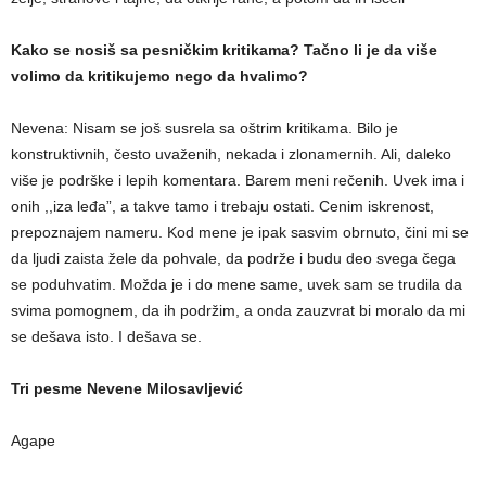
Kako se nosiš sa pesničkim kritikama? Tačno li je da više
volimo da kritikujemo nego da hvalimo?
Nevena: Nisam se još susrela sa oštrim kritikama. Bilo je
konstruktivnih, često uvaženih, nekada i zlonamernih. Ali, daleko
više je podrške i lepih komentara. Barem meni rečenih. Uvek ima i
onih ,,iza leđa”, a takve tamo i trebaju ostati. Cenim iskrenost,
prepoznajem nameru. Kod mene je ipak sasvim obrnuto, čini mi se
da ljudi zaista žele da pohvale, da podrže i budu deo svega čega
se poduhvatim. Možda je i do mene same, uvek sam se trudila da
svima pomognem, da ih podržim, a onda zauzvrat bi moralo da mi
se dešava isto. I dešava se.
Tri pesme Nevene Milosavljević
Agape