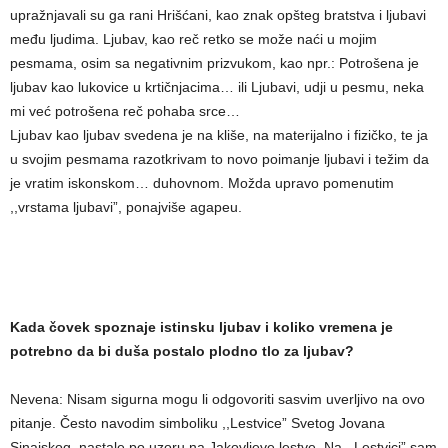
upražnjavali su ga rani Hrišćani, kao znak opšteg bratstva i ljubavi
među ljudima. Ljubav, kao reč retko se može naći u mojim
pesmama, osim sa negativnim prizvukom, kao npr.: Potrošena je
ljubav kao lukovice u krtičnjacima… ili Ljubavi, udji u pesmu, neka
mi već potrošena reč pohaba srce…
Ljubav kao ljubav svedena je na kliše, na materijalno i fizičko, te ja
u svojim pesmama razotkrivam to novo poimanje ljubavi i težim da
je vratim iskonskom… duhovnom. Možda upravo pomenutim
,,vrstama ljubavi”, ponajviše agapeu.
Kada čovek spoznaje istinsku ljubav i koliko vremena je
potrebno da bi duša postalo plodno tlo za ljubav?
Nevena: Nisam sigurna mogu li odgovoriti sasvim uverljivo na ovo
pitanje. Često navodim simboliku ,,Lestvice” Svetog Jovana
Sinajskog, nastale po uzoru na Jakovljeve lestve. Na ,,Lestvici” sam