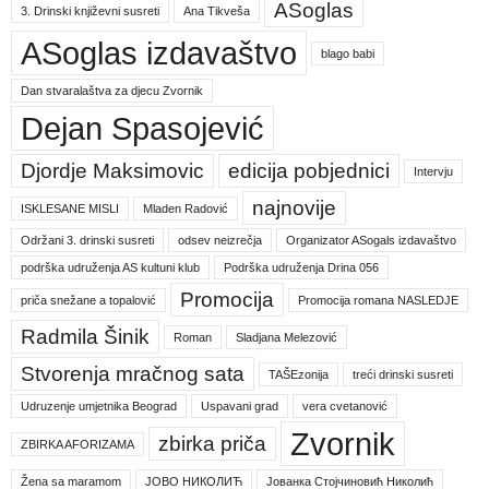
ASoglas
3. Drinski književni susreti
Ana Tikveša
ASoglas izdavaštvo
blago babi
Dan stvaralaštva za djecu Zvornik
Dejan Spasojević
Djordje Maksimovic
edicija pobjednici
Intervju
najnovije
ISKLESANE MISLI
Mladen Radović
Održani 3. drinski susreti
odsev neizrečja
Organizator ASogals izdavaštvo
podrška udruženja AS kultuni klub
Podrška udruženja Drina 056
Promocija
priča snežane a topalović
Promocija romana NASLEDJE
Radmila Šinik
Roman
Sladjana Melezović
Stvorenja mračnog sata
TAŠEzonija
treći drinski susreti
Udruzenje umjetnika Beograd
Uspavani grad
vera cvetanović
Zvornik
zbirka priča
ZBIRKA AFORIZAMA
Žena sa maramom
ЈОВО НИКОЛИЋ
Јованка Стојчиновић Николић