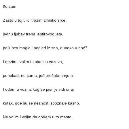
Кo sam
Zašto u toj ulici tražim zimsko srce,
jednu ljubav trena leptirovog leta,
poljupca magle i pogled iz sna, duboko u noć?
I mrzim i volim tu stanicu vozova,
ponekad, ne sama, još prošetam njom.
I uđem u voz, iz kog se jasnije vidi onaj
kutak, gde su se nežnosti spoznale kasno.
Ne volim i volim da dođem u to mesto,