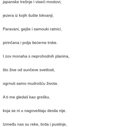
japanske trešnje i viseći mostovi,
jezera iz kojih šušte lokvanji;
Paravani, gejše i samouki ratnici,
pirinčana i polja šećerne trske.
I zov monaha s neprohodnih planina,
što žive od sunčeve svetlosti,
ogrnuti samo mudrošću života.
A ti me gledaš kao grešku,
koja se ni u nagoveštaju desila nije.
Između nas su reke, brda i pustinje,