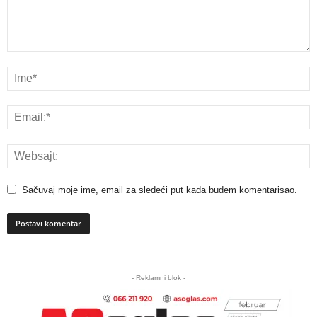
Sačuvaj moje ime, email za sledeći put kada budem komentarisao.
A
l
- Reklamni blok -
t
e
r