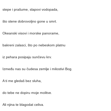
stepe i prašume, slapovi vodopada,
što stene dobrovoljno gone u smrt.
Okeanski visovi i morske panorame,
bakreni zalasci, što po nebeskom platnu
iz pehara posipaju sunčevu krv.
Između nas su čudesa zemlje i milostivi Bog.
A ti me gledaš bez sluha,
do tebe ne dopiru moje molitve.
Ali njina te blagodat celiva.