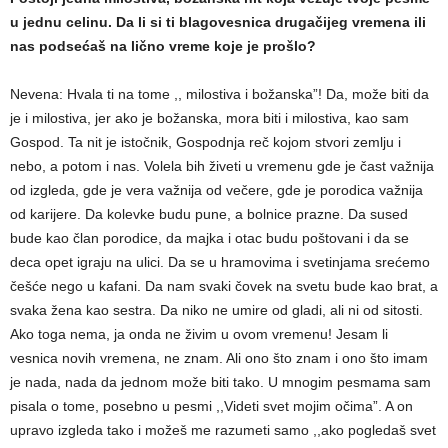
u jednu celinu. Da li si ti blagovesnica drugačijeg vremena ili
nas podsećaš na lično vreme koje je prošlo?
Nevena: Hvala ti na tome ,, milostiva i božanska”! Da, može biti da
je i milostiva, jer ako je božanska, mora biti i milostiva, kao sam
Gospod. Ta nit je istočnik, Gospodnja reč kojom stvori zemlju i
nebo, a potom i nas. Volela bih živeti u vremenu gde je čast važnija
od izgleda, gde je vera važnija od večere, gde je porodica važnija
od karijere. Da kolevke budu pune, a bolnice prazne. Da sused
bude kao član porodice, da majka i otac budu poštovani i da se
deca opet igraju na ulici. Da se u hramovima i svetinjama srećemo
češće nego u kafani. Da nam svaki čovek na svetu bude kao brat, a
svaka žena kao sestra. Da niko ne umire od gladi, ali ni od sitosti.
Ako toga nema, ja onda ne živim u ovom vremenu! Jesam li
vesnica novih vremena, ne znam. Ali ono što znam i ono što imam
je nada, nada da jednom može biti tako. U mnogim pesmama sam
pisala o tome, posebno u pesmi ,,Videti svet mojim očima”. A on
upravo izgleda tako i možeš me razumeti samo ,,ako pogledaš svet