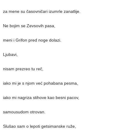
za mene su časovničari izumrle zanatlije.
Ne bojim se Zevsovih pasa,
meni i Grifon pred noge dolazi.
Ljubavi,
nisam prezreo tu reč,
iako mi je s njom već pohabana pesma,
iako mi nagriza stihove kao besni pacov,
samousudom otrovan.
Slušao sam o lepoti getsimanske ruže,