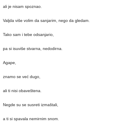
ali je nisam spoznao.
Valjda više volim da sanjarim, nego da gledam.
Tako sam i tebe odsanjario,
pa si isuviše stvarna, nedodirna.
Agape,
znamo se već dugo,
ali ti nisi obaveštena.
Negde su se susreti izmaštali,
a ti si spavala nemirnim snom.