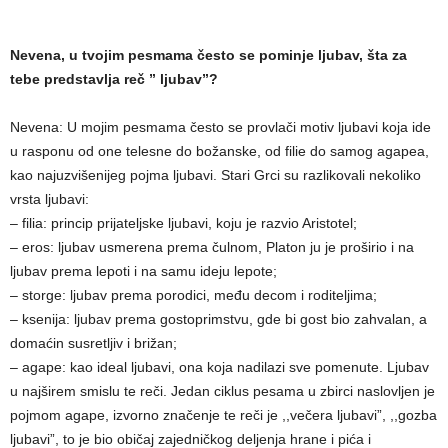
Nevena, u tvojim pesmama često se pominje ljubav, šta za
tebe predstavlja reč ” ljubav”?
Nevena: U mojim pesmama često se provlači motiv ljubavi koja ide
u rasponu od one telesne do božanske, od filie do samog agapea,
kao najuzvišenijeg pojma ljubavi. Stari Grci su razlikovali nekoliko
vrsta ljubavi:
– filia: princip prijateljske ljubavi, koju je razvio Aristotel;
– eros: ljubav usmerena prema čulnom, Platon ju je proširio i na
ljubav prema lepoti i na samu ideju lepote;
– storge: ljubav prema porodici, među decom i roditeljima;
– ksenija: ljubav prema gostoprimstvu, gde bi gost bio zahvalan, a
domaćin susretljiv i brižan;
– agape: kao ideal ljubavi, ona koja nadilazi sve pomenutе. Ljubav
u najširem smislu te reči. Jedan ciklus pesama u zbirci naslovljen je
pojmom agape, izvorno značenje te reči je ,,večera ljubavi”, ,,gozba
ljubavi”, to je bio običaj zajedničkog deljenja hrane i pića i