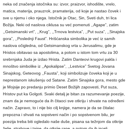
neka od značenja istočnika su: izvor, praizvor, ishodište, vrelo,
matica, materija, prauzrok, pramaterija, od koje je nastao čovek i
sve u njemu i oko njega. Istočnik je Otac, Sin, Sveti duh, tri lica
Božija. Neki od naslova ciklusa su već pomenuti ,,Agape”, zatim
,,Getsimanski vrt”, ,,Krug”, ,,Trnova lestvica”, ,,Put suza”, ,,Sinajska
gora”, ,,Poslednji Faust”. Hrišćanska simbolika je već iz samih
naslova očigledna, od Getsimanskog vrta u Jerusalimu, gde je
Hristos obitavao sa apostolima, a potom u istom tom vrtu za 30
srebrnjaka Juda je izdao Hrista. Zatim Danteovi krugovi pakla i
mnoštvo simbolike iz ,,Apokalipse”, ,,Lestvice” Svetog Jovana
Sinajskog, Geteovog ,,Fausta”, koji simbolizuje čoveka koji je u
neprestanom iskušenju od Satane. Zatim Sinajska gora, mesto gde
je Mojsije po predanju primio Deset Božijih zapovesti, Put suza,
Hristov put ka Golgoti. Svaki detalj je bitan za razumevanje poezije,
znam da je nemoguće da ih čitaoci sve otkriju i shvate na određeni
način. Zapravo, to i nije bio cilj knjige, namera je da se čitalac
prepozna i shvati na sopstveni način i po sopstvenom bilu, jer
poezija treba biti ogledalo naše duše, pisana sa težnjom da otkrije
želje, strahove i tajne, da otkrije rane, a potom da ih isceli