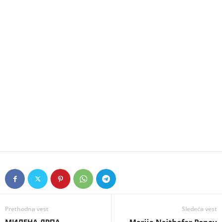
Prethodna vest
Sledeća vest
МИЛЕНА ДРПА
Marija Najthefer Popov