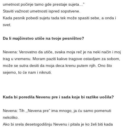
umetnost počinje tamo gde prestaje sujeta…”
Staviti važnost umetnosti ispred sopstvene.
Kada pesnik pobedi sujetu tada tek može spasiti sebe, a onda i
svet.
Da li majčinstvo utiče na tvoje pesništvo?
Nevena: Verovatno da utiče, svaka moja reč je na neki način i moj
trag u vremenu. Moram paziti kakve tragove ostavljam za sobom,
može se sutra desiti da moja deca krenu putem njih. Ono što
sejemo, to će nam i niknuti.
Kada bi poredila Nevenu pre i sada koje bi razlike uočila?
Nevena: Tih ,,Nevena pre” ima mnogo, ja ću samo pomenuti
nekoliko.
Ako bi srela desetogodišnju Nevenu i pitala je ko želi biti kada