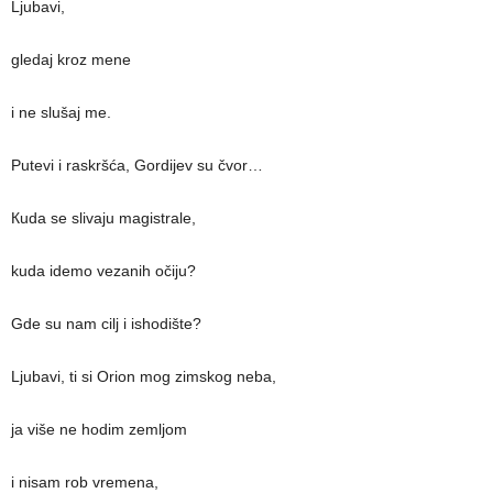
Ljubavi,
gledaj kroz mene
i ne slušaj me.
Putevi i raskršća, Gordijev su čvor…
Кuda se slivaju magistrale,
kuda idemo vezanih očiju?
Gde su nam cilj i ishodište?
Ljubavi, ti si Orion mog zimskog neba,
ja više ne hodim zemljom
i nisam rob vremena,