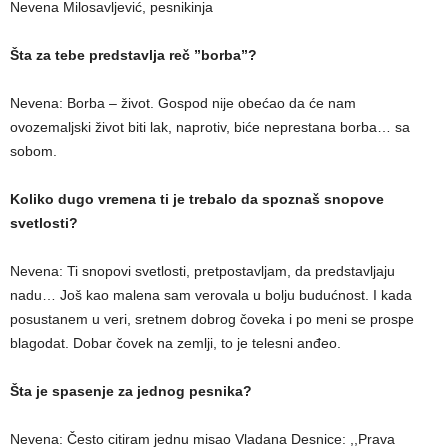
Nevena Milosavljević, pesnikinja
Šta za tebe predstavlja reč ”borba”?
Nevena: Borba – život. Gospod nije obećao da će nam
ovozemaljski život biti lak, naprotiv, biće neprestana borba… sa
sobom.
Koliko dugo vremena ti je trebalo da spoznaš snopove
svetlosti?
Nevena: Ti snopovi svetlosti, pretpostavljam, da predstavljaju
nadu… Još kao malena sam verovala u bolju budućnost. I kada
posustanem u veri, sretnem dobrog čoveka i po meni se prospe
blagodat. Dobar čovek na zemlji, to je telesni anđeo.
Šta je spasenje za jednog pesnika?
Nevena: Često citiram jednu misao Vladana Desnice: ,,Prava