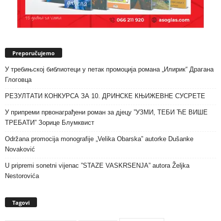
Preporučujemo
У требињској библиотеци у петак промоција романа „Илирик“ Драгана
Глоговца
РЕЗУЛТАТИ КОНКУРСА ЗА 10. ДРИНСКЕ КЊИЖЕВНЕ СУСРЕТЕ
У припреми првонаграђени роман за дјецу ”УЗМИ, ТЕБИ ЋЕ ВИШЕ
ТРЕБАТИ” Зорице Блумквист
Održana promocija monografije „Velika Obarska” autorke Dušanke
Novaković
U pripremi sonetni vijenac ”STAZE VASKRSENJA” autora Željka
Nestorovića
Tagovi