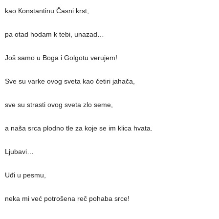
kao Кonstantinu Časni krst,
pa otad hodam k tebi, unazad…
Još samo u Boga i Golgotu verujem!
Sve su varke ovog sveta kao četiri jahača,
sve su strasti ovog sveta zlo seme,
a naša srca plodno tle za koje se im klica hvata.
Ljubavi…
Uđi u pesmu,
neka mi već potrošena reč pohaba srce!