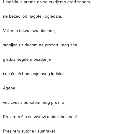
I možda je vreme da se otkrijemo pred sobom,
ne bežeći od nagote i ogledala.
Volim te takvu, svu obojenu,
stopljenu s dugom na prozoru mog sna,
gledaš negde u bezdanje
i ne čuješ buncanje ovog ludaka.
Agape,
već zvučiš punotom mog prezira.
Prezirem što su vekovi umirali bez nas!
Prezirem sutone i sumrake!