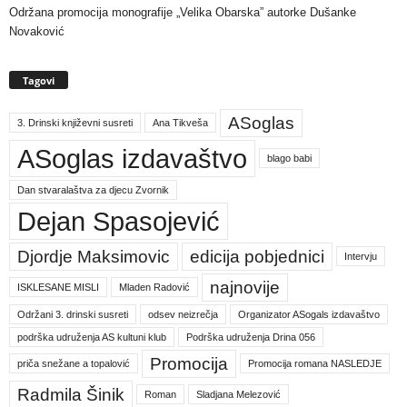
Održana promocija monografije „Velika Obarska” autorke Dušanke
Novaković
Tagovi
ASoglas
3. Drinski književni susreti
Ana Tikveša
ASoglas izdavaštvo
blago babi
Dan stvaralaštva za djecu Zvornik
Dejan Spasojević
Djordje Maksimovic
edicija pobjednici
Intervju
najnovije
ISKLESANE MISLI
Mladen Radović
Održani 3. drinski susreti
odsev neizrečja
Organizator ASogals izdavaštvo
podrška udruženja AS kultuni klub
Podrška udruženja Drina 056
Promocija
priča snežane a topalović
Promocija romana NASLEDJE
Radmila Šinik
Roman
Sladjana Melezović