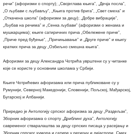
речи” (афоризми о спорту); „Својеглава књига”, „Дечја посла”,
„О љубави с љубављу”, „Књига против брига”, „Свет смеха” и
„Откачена школа” (афоризми за децу); „Добре вибрације”,
„Љубав на речима” и „Сенка љубави” (афоризми о женама и
мушкарцима); књиге сатиричних прича „Обележене приче”,
„Приче пред буђење”, „Причињавање” и „Друге приче” и књигу
кратких прича за децу „Озбиљно смешна књига”.
Афоризми за децу Александра Чотрића уврштени су у читанке
које се користе у основним школама у Србији.
Књиге Чотрићевих афоризама или прича публиковане су у
Румунији, Северној Македонији, Словенији, Пољској, Мађарској,
Бугарској и Албанији.
Приредио је Антологију српског афоризма за децу „Раздељак”,
Зборник афоризама о спорту „Дриблинг духа”, Антологију
савременог стваралаштва за децу српских писаца у расејању и
Зборник српског хумора и сатире у региону и дијаспори „Смех