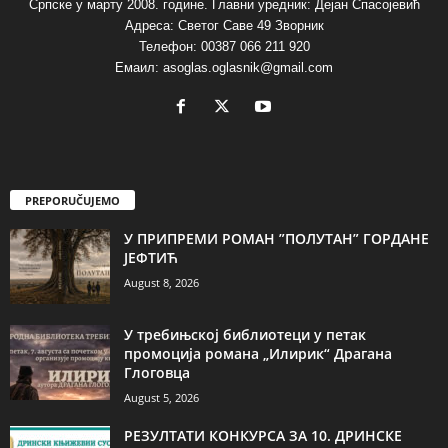
Српске у марту 2008. године. Главни уредник: Дејан Спасојевић
Адреса: Светог Саве 49 Зворник
Телефон: 00387 066 211 920
Емаил: asoglas.oglasnik@gmail.com
PREPORUČUJEMO
У ПРИПРЕМИ РОМАН ”ПОЛУТАН” ГОРДАНЕ
ЈЕФТИЋ
August 8, 2026
У требињској библиотеци у петак
промоција романа „Илирик“ Драгана
Глоговца
August 5, 2026
РЕЗУЛТАТИ КОНКУРСА ЗА 10. ДРИНСКЕ