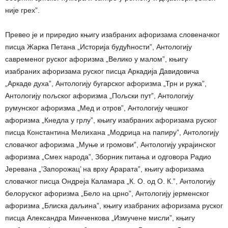
није грех”.
Превео је и приредио књигу изабраних афоризама словеначког
писца Жарка Петана „Историја будућности”, Антологију
савременог руског афоризма „Велико у малом”, књигу
изабраних афоризама руског писца Аркадија Давидовича
„Аркаде духа”, Антологију бугарског афоризма „Трн и ружа”,
Антологију пољског афоризма „Пољски пут”, Антологију
румунског афоризма „Мед и отров”, Антологију чешког
афоризма „Кнедла у грлу”, књигу изабраних афоризама руског
писца Константина Мелихана „Модрица на папиру”, Антологију
словачког афоризма „Муње и громови”, Антологију украјинског
афоризма „Смех народа”, Зборник питања и одговора Радио
Јеревана „’Запорожац’ на врху Арарата”, књигу афоризама
словачког писца Ондреја Каламара „К. О. од О. К.”, Антологију
белоруског афоризма „Бело на црно”, Антологију јерменског
афоризма „Блиска даљина”, књигу изабраних афоризама руског
писца Александра Минченкова „Измучене мисли”, књигу