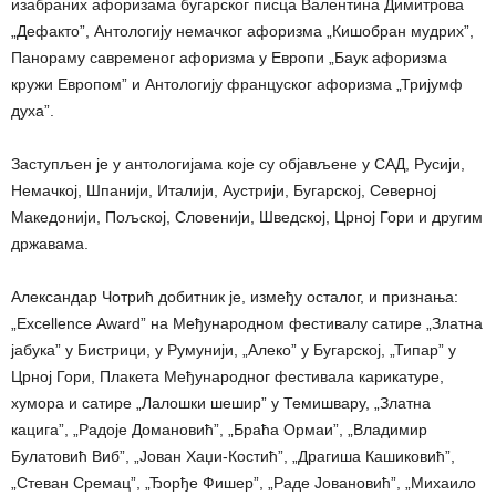
изабраних афоризама бугарског писца Валентина Димитрова
„Дефакто”, Антологију немачког афоризма „Кишобран мудрих”,
Панораму савременог афоризма у Европи „Баук афоризма
кружи Европом” и Антологију француског афоризма „Тријумф
духа”.
Заступљен је у антологијама које су објављене у САД, Русији,
Немачкој, Шпанији, Италији, Аустрији, Бугарској, Северној
Македонији, Пољској, Словенији, Шведској, Црној Гори и другим
државама.
Александар Чотрић добитник је, између осталог, и признања:
„Excellence Award” на Међународном фестивалу сатире „Златна
јабука” у Бистрици, у Румунији, „Алеко” у Бугарској, „Типар” у
Црној Гори, Плакета Међународног фестивала карикатуре,
хумора и сатире „Лалошки шешир” у Темишвару, „Златна
кацига”, „Радоје Домановић”, „Браћа Ормаи”, „Владимир
Булатовић Виб”, „Јован Хаџи-Костић”, „Драгиша Кашиковић”,
„Стеван Сремац”, „Ђорђе Фишер”, „Раде Јовановић”, „Михаило