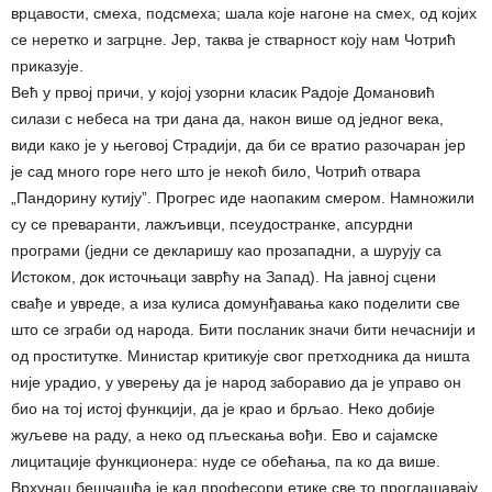
врцавости, смеха, подсмеха; шала које нагоне на смех, од којих
се неретко и загрцне. Јер, таква је стварност коју нам Чотрић
приказује.
Већ у првој причи, у којој узорни класик Радоје Домановић
силази с небеса на три дана да, након више од једног века,
види како је у његовој Страдији, да би се вратио разочаран јер
је сад много горе него што је некоћ било, Чотрић отвара
„Пандорину кутију”. Прогрес иде наопаким смером. Намножили
су се преваранти, лажљивци, псеудостранке, апсурдни
програми (једни се декларишу као прозападни, а шурују са
Истоком, док источњаци заврћу на Запад). На јавној сцени
свађе и увреде, а иза кулиса домунђавања како поделити све
што се зграби од народа. Бити посланик значи бити нечаснији и
од проститутке. Министар критикује свог претходника да ништа
није урадио, у уверењу да је народ заборавио да је управо он
био на тој истој функцији, да је крао и брљао. Неко добије
жуљеве на раду, а неко од пљескања вођи. Ево и сајамске
лицитације функционера: нуде се обећања, па ко да више.
Врхунац бешчашћа је кад професори етике све то проглашавају