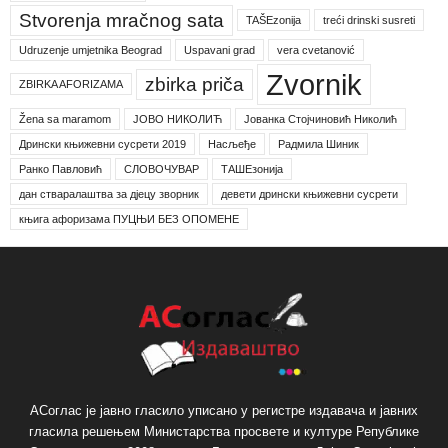
Stvorenja mračnog sata
TAŠEzonija
treći drinski susreti
Udruzenje umjetnika Beograd
Uspavani grad
vera cvetanović
Zvornik
zbirka priča
ZBIRKA AFORIZAMA
Žena sa maramom
ЈОВО НИКОЛИЋ
Јованка Стојчиновић Николић
Дрински књижевни сусрети 2019
Насљеђе
Радмила Шиник
Ранко Павловић
СЛОВОЧУВАР
ТАШЕзонија
дан стваралаштва за дјецу зворник
девети дрински књижевни сусрети
књига афоризама ПУЦЊИ БЕЗ ОПОМЕНЕ
АСоглас је јавно гласило уписано у регистре издавача и јавних
гласила решењем Министарства просвете и културе Републике