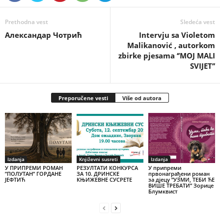
Prethodna vest
Sledeća vest
Александар Чотрић
Intervju sa Violetom
Malikanović , autorkom
zbirke pjesama ‘’MOJ MALI
SVIJET’’
Preporučene vesti
Više od autora
Izdanja
Književni susreti
Izdanja
У ПРИПРЕМИ РОМАН
РЕЗУЛТАТИ КОНКУРСА
У припреми
”ПОЛУТАН” ГОРДАНЕ
ЗА 10. ДРИНСКЕ
првонаграђени роман
ЈЕФТИЋ
КЊИЖЕВНЕ СУСРЕТЕ
за дјецу ”УЗМИ, ТЕБИ ЋЕ
ВИШЕ ТРЕБАТИ” Зорице
Блумквист