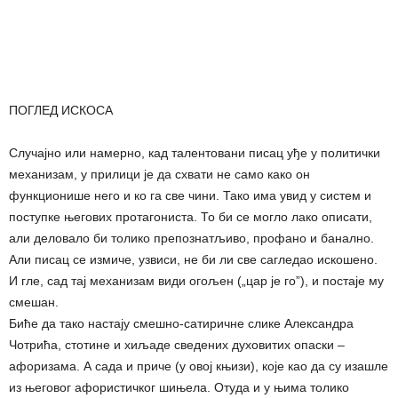
ПОГЛЕД ИСКОСА
Случајно или намерно, кад талентовани писац уђе у политички
механизам, у прилици је да схвати не само како он
функционише него и ко га све чини. Тако има увид у систем и
поступке његових протагониста. То би се могло лако описати,
али деловало би толико препознатљиво, профано и банално.
Али писац се измиче, узвиси, не би ли све сагледао искошено.
И гле, сад тај механизам види огољен („цар је го”), и постаје му
смешан.
Биће да тако настају смешно-сатиричне слике Александра
Чотрића, стотине и хиљаде сведених духовитих опаски –
афоризама. А сада и приче (у овој књизи), које као да су изашле
из његовог афористичког шињела. Отуда и у њима толико