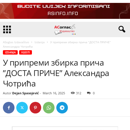
ASoglas Izdavaštvo
Izdanja
У припреми збирка прича ”ДОСТА ПРИЧЕ”
Александра Чотрића
IZDANJA
VIJESTI
У припреми збирка прича
”ДОСТА ПРИЧЕ” Александра
Чотрића
Autor
Dejan Spasojević
-
March 16, 2025
312
0