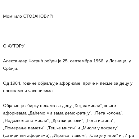
Момчило СТОЈАНОВИЋ
О АУТОРУ
Александар Чотрић рођен је 25. септембра 1966. у Лозници, у
Србији.
Од 1984. године објављује афоризме, приче и песме за децу у
новинама и часописима.
Објавио је збирку песама за децу „Хеј, замисли”, књиге
афоризама „Даћемо ми вама демократију”, „Пета колона”,
„Недозвољене мисли”, „Кратки резови”, „Гола истина”,
„Померање памети”, „Тешке мисли” и „Мисли у покрету”
(сатирични афоризми); „Играње главом”, „Све је у игри” и „Игра