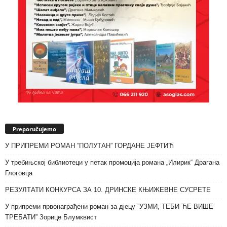
Preporučujemo
У ПРИПРЕМИ РОМАН ”ПОЛУТАН” ГОРДАНЕ ЈЕФТИЋ
У требињској библиотеци у петак промоција романа „Илирик“ Драгана
Глоговца
РЕЗУЛТАТИ КОНКУРСА ЗА 10. ДРИНСКЕ КЊИЖЕВНЕ СУСРЕТЕ
У припреми првонаграђени роман за дјецу ”УЗМИ, ТЕБИ ЋЕ ВИШЕ
ТРЕБАТИ” Зорице Блумквист