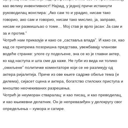
као велику инвентивност! Најзад, у једној причи истакнути
руководилац жонглира: „Ако сам то и урадио, нисам тако
говорио, ако сам и говорио, нисам тако мислио, ја, заправо,
нисам ни размишљао о томе… Мој став је врло јасан: Ја сам и
за и против.”
Чотрић нам приказује и како се „саставља влада”. И како се, као
кад се припрема позоришна представа, увежбавају чланови
водеће странке: улоге су подељене, зна се ко је главни актер,
ко кад наступа и шта сме да каже. Не губи из вида ни толико
„омиљене” политичке коментаторе који се не разликују од
актера ријалитија. Приче из ове књиге садрже обиље тема (и
дилема), сијасет сцена и актера, богатство стилских приступа и
мноштво неочекиваних разрешења.
Чотрић је неуморан стваралац: и као писац, и као преводилац,
и као књижевни делатник. Он је непревазиђен у делокругу свог
опредељења – хумора и сатире.