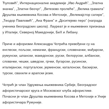
Ћуповић”, Интернационалне академије „Иво Андрић”, „Златна
значка”, „Златни беочуг”, „Витезово пролеће”, „Велика грамата”
Друштва књижевника Косова и Метохије, „Велемајстор сатире”,
„Теодор Павловић”, „Ана Франк” и „Доситејево перо” (награда
ученика београдских школа). Лауреат је и књижевних признања
у Италији, Северној Македонији, БиХ и Либану.
Приче и афоризми Александра Чотрића превођени су на
енглески, пољски, немачки, француски, словеначки, мађарски,
румунски, шпански, македонски, руски, белоруски, албански,
словачки, чешки, шведски, грчки, бугарски, русински,
италијански, португалски, јерменски, каталонски, баскијски,
турски, свахили и арапски језик.
Чотрић је члан Удружења књижевника Србије, Београдског
афористичарског круга и Московског клуба афористике.
Почасни је члан Друштва књижевника Косова и Метохије и Уније
афористичара Румуније.