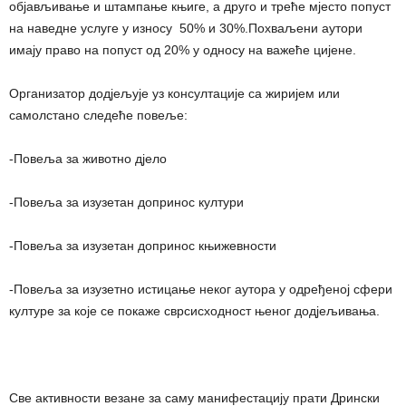
објављивање и штампање књиге, а друго и треће мјесто попуст
на наведне услуге у износу 50% и 30%.Похваљени аутори
имају право на попуст од 20% у односу на важеће цијене.
Организатор додјељује уз консултације са жиријем или
самолстано следеће повеље:
-Повеља за животно дјело
-Повеља за изузетан допринос култури
-Повеља за изузетан допринос књижевности
-Повеља за изузетно истицање неког аутора у одређеној сфери
културе за које се покаже сврсисходност њеног додјељивања.
Све активности везане за саму манифестацију прати Дрински