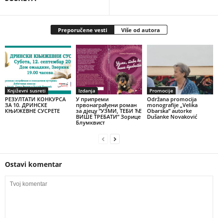
Preporučene vesti
Više od autora
Književni susreti
Izdanja
Promocije
РЕЗУЛТАТИ КОНКУРСА
У припреми
Održana promocija
ЗА 10. ДРИНСКЕ
првонаграђени роман
monografije „Velika
КЊИЖЕВНЕ СУСРЕТЕ
за дјецу ”УЗМИ, ТЕБИ ЋЕ
Obarska” autorke
ВИШЕ ТРЕБАТИ” Зорице
Dušanke Novaković
Блумквист
Ostavi komentar