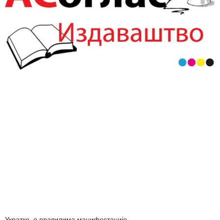
Укратко о правилима манифестације