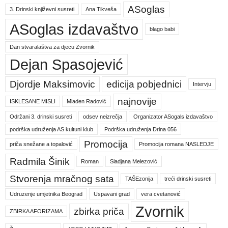
ASoglas
3. Drinski književni susreti
Ana Tikveša
ASoglas izdavaštvo
blago babi
Dan stvaralaštva za djecu Zvornik
Dejan Spasojević
Djordje Maksimovic
edicija pobjednici
Intervju
najnovije
ISKLESANE MISLI
Mladen Radović
Održani 3. drinski susreti
odsev neizrečja
Organizator ASogals izdavaštvo
podrška udruženja AS kultuni klub
Podrška udruženja Drina 056
Promocija
priča snežane a topalović
Promocija romana NASLEDJE
Radmila Šinik
Roman
Sladjana Melezović
Stvorenja mračnog sata
TAŠEzonija
treći drinski susreti
Udruzenje umjetnika Beograd
Uspavani grad
vera cvetanović
Zvornik
zbirka priča
ZBIRKA AFORIZAMA