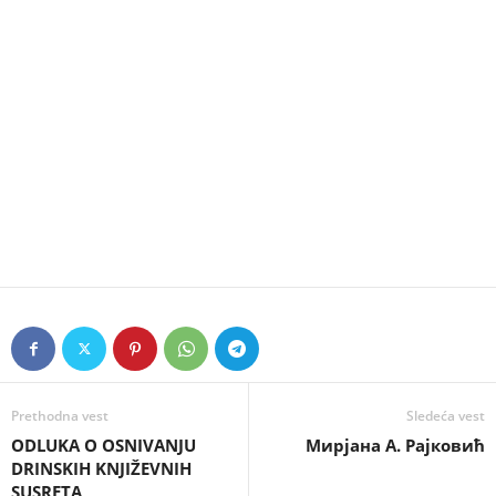
Prethodna vest
Sledeća vest
ODLUKА O OSNIVANJU
Мирјана А. Рајковић
DRINSKIH KNJIŽEVNIH
SUSRETA