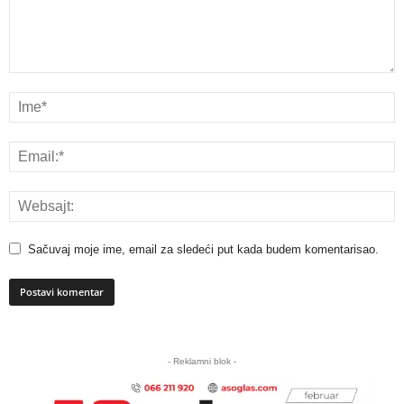
Sačuvaj moje ime, email za sledeći put kada budem komentarisao.
A
l
- Reklamni blok -
t
e