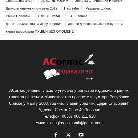
Žena sa maramom
ЈОВО НИКОЛИЋ
Јованка Стојчиновић Николић
Дрински књижевни сусрети 2019
Насљеђе
Радмила Шиник
Ранко Павловић
СЛОВОЧУВАР
ТАШЕзонија
дан стваралаштва за дјецу зворник
девети дрински књижевни сусрети
књига афоризама ПУЦЊИ БЕЗ ОПОМЕНЕ
АСоглас је јавно гласило уписано у регистре издавача и јавних
гласила решењем Министарства просвете и културе Републике
Српске у марту 2008. године. Главни уредник: Дејан Спасојевић
Адреса: Светог Саве 49 Зворник
Телефон: 00387 066 211 920
Емаил: asoglas.oglasnik@gmail.com