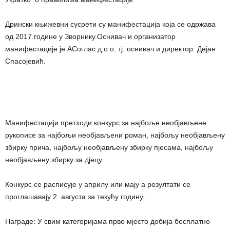
Дрински књижевни сусрети су манифестација која се одржава
од 2017.године у Зворнику.Оснивач и организатор
манифестације је АСоглас д.о.о. тј. оснивач и директор Дејан
Спасојевић.
Манифестацији претходи конкурс за најбоље необјављене
рукописе за најбољи необјављени роман, најбољу необјављену
збирку прича, најбољу необјављену збирку пјесама, најбољу
необјављену збирку за дјецу.
Конкурс се расписује у априлу или мају а резултати се
проглашавају 2. августа за текућу годину.
Награде: У свим категоријама прво мјесто добија бесплатно