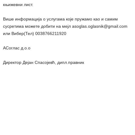
књижевни лист.
Више информација о услугама које пружамо као и самим
сусретима можете добити на мејл asoglas.oglasnik@gmail.com
или Вибер(Тел) 0038766211920
АСоглас д.о.о
Директор Дејан Спасојевћ, дипл.правник