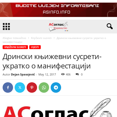
ASoglas Izdavaštvo
Književni susreti
Дрински књижевни сусрети- укратко о
манифестацији
KNJIŽEVNI SUSRETI
VIJESTI
Дрински књижевни сусрети-
укратко о манифестацији
Autor
Dejan Spasojević
-
May 12, 2017
406
0