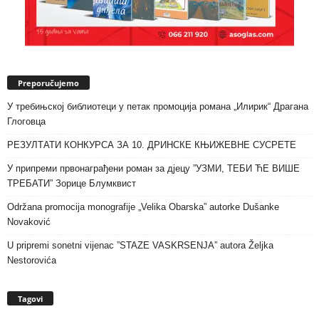
Preporučujemo
У требињској библиотеци у петак промоција романа „Илирик“ Драгана
Глоговца
РЕЗУЛТАТИ КОНКУРСА ЗА 10. ДРИНСКЕ КЊИЖЕВНЕ СУСРЕТЕ
У припреми првонаграђени роман за дјецу ”УЗМИ, ТЕБИ ЋЕ ВИШЕ
ТРЕБАТИ” Зорице Блумквист
Održana promocija monografije „Velika Obarska” autorke Dušanke
Novaković
U pripremi sonetni vijenac ”STAZE VASKRSENJA” autora Željka
Nestorovića
Tagovi