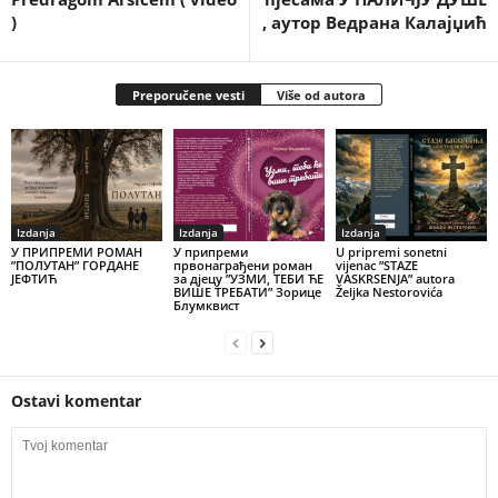
)
, аутор Ведрана Калајџић
Preporučene vesti
Više od autora
Izdanja
Izdanja
Izdanja
У ПРИПРЕМИ РОМАН
У припреми
U pripremi sonetni
”ПОЛУТАН” ГОРДАНЕ
првонаграђени роман
vijenac ”STAZE
ЈЕФТИЋ
за дјецу ”УЗМИ, ТЕБИ ЋЕ
VASKRSENJA” autora
ВИШЕ ТРЕБАТИ” Зорице
Željka Nestorovića
Блумквист
Ostavi komentar