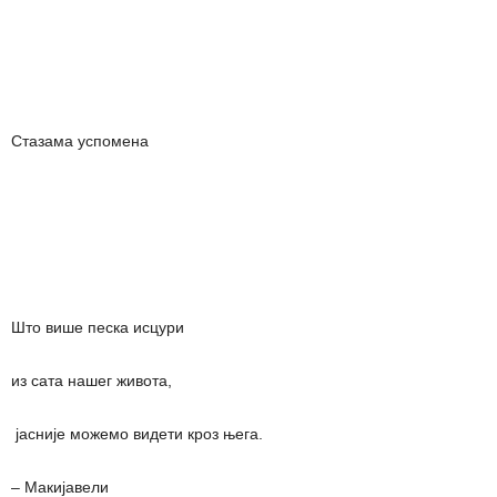
Стазама успомена
Што више песка исцури
из сата нашег живота,
јасније можемо видети кроз њега.
– Макијавели