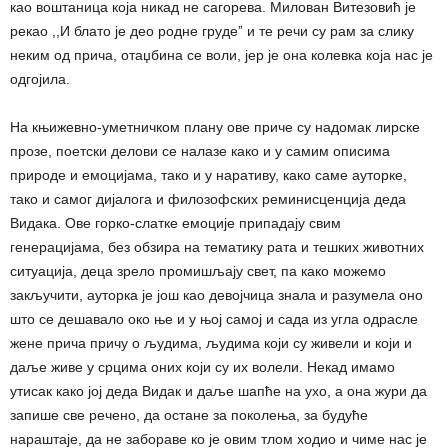
као воштаница која никад не сагорева. Милован Витезовић је
рекао ,,И блато је део родне грудеˮ и те речи су рам за слику
неким од прича, отаџбина се воли, јер је она колевка која нас је
одгојила.
На књижевно-уметничком плану ове приче су надомак лирске
прозе, поетски делови се налазе како и у самим описима
природе и емоцијама, тако и у наративу, како саме ауторке,
тако и самог дијалога и филозофских реминисценција деда
Видака. Ове горко-слатке емоције припадају свим
генерацијама, без обзира на тематику рата и тешких животних
ситуација, деца зрело промишљају свет, па како можемо
закључити, ауторка је још као девојчица знала и разумела оно
што се дешавало око ње и у њој самој и сада из угла одрасле
жене прича причу о људима, људима који су живели и који и
даље живе у срцима оних који су их волели. Некад имамо
утисак како јој деда Видак и даље шапће на ухо, а она жури да
запише све речено, да остане за поколења, за будуће
нараштаје, да не забораве ко је овим тлом ходио и чиме нас је