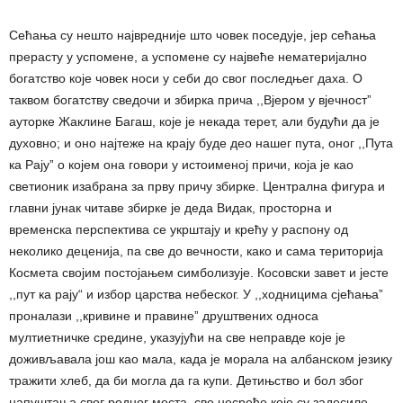
Сећања су нешто највредније што човек поседује, јер сећања
прерасту у успомене, а успомене су највеће нематеријално
богатство које човек носи у себи до свог последњег даха. О
таквом богатству сведочи и збирка прича ,,Вјером у вјечностˮ
ауторке Жаклине Багаш, које је некада терет, али будући да је
духовно; и оно најтеже на крају буде део нашег пута, оног ,,Пута
ка Рајуˮ о којем она говори у истоименој причи, која је као
светионик изабрана за прву причу збирке. Централна фигура и
главни јунак читаве збирке је деда Видак, просторна и
временска перспектива се укрштају и крећу у распону од
неколико деценија, па све до вечности, како и сама територија
Космета својим постојањем симболизује. Косовски завет и јесте
,,пут ка рају“ и избор царства небеског. У ,,ходницима сјећањаˮ
проналази ,,кривине и правинеˮ друштвених односа
мултиетничке средине, указујући на све неправде које је
доживљавала још као мала, када је морала на албанском језику
тражити хлеб, да би могла да га купи. Детињство и бол због
напуштања свог родног места, све несреће које су задесиле