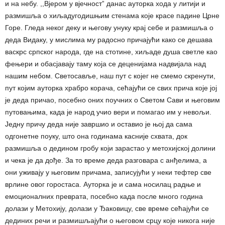
и на небу. ,,Вјером у вјечностˮ данас ауторка хода у литији и
размишља о хиљадугодишњим стенама које красе падине Црне
Горе. Гледа неког деку и његову унуку крај себе и размишља о
деда Видаку, у мислима му радосно причајући како се дешава
васкрс српског народа, где на стотине, хиљаде душа светле као
фењери и обасјавају таму која се деценијама надвијала над
нашим небом. Светосавље, наш пут с којег не смемо скренути,
пут којим ауторка храбро корача, сећајући се свих прича које јој
је деда причао, посебно оних поучних о Светом Сави и његовим
путовањима, када је народ учио вери и помагао им у невољи.
Једну причу деда није завршио и оставио је њој да сама
одгонетне поуку, што она годинама касније схвата, док
размишља о дедином гробу који зарастао у метохијској долини
и чека је да дође. За то време деда разговара с анђелима, а
они уживају у његовим причама, записујући у неки тефтер све
врлине овог горостаса. Ауторка је и сама носилац радње и
емоционалних преврата, посебно када после много година
долази у Метохију, долази у Ђаковицу, све време сећајући се
дединих речи и размишљајући о његовом срцу које никога није