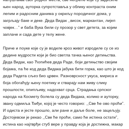
њен нарoд, ауторка супротставља у облику контраста оним
лепим и радосним данима у окриљу породичног дома, у
загрљају баке и деке. Деда Видак ,,висок, маркантан, лијеп
човјек…ˮ и баба Вука били су прозор у свет детета, за којим
заплаче и сада дете у телу жене.
Приче и поуке које су је водиле кроз живот изродиле су се из
дедине мудрости који је био светла тачка њеног детињства.
Деда Видак, као Ћопићев деда Раде, боји детињство својим
бојама, па ће код деда Видака јабука бити горка, као што је код
деда Радета сљез био црвен. Разноврсност укуса, мириса и
боја обогаћују њену поетику и стварају нам живу слику
прошлости, опипљиву, надохват срца. Страдања српског
народа на Космету болела су деда Видака, колико и ауторку,
звану одмиља Ђиђи, којој је често говорио: ,,Све ће ово проћиˮ.
И одиста и јесте прошло, али ране и даље боле, не зацељују.
Достојевски је рекао ,,Све ће проћи, само ће истина остатиˮ,
истина као најтврђи стуб вере у правду која је достижна, макар