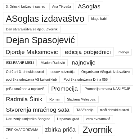
ASoglas
3. Drinski književni susreti
Ana Tikveša
ASoglas izdavaštvo
blago babi
Dan stvaralaštva za djecu Zvornik
Dejan Spasojević
Djordje Maksimovic
edicija pobjednici
Intervju
najnovije
ISKLESANE MISLI
Mladen Radović
Održani 3. drinski susreti
odsev neizrečja
Organizator ASogals izdavaštvo
podrška udruženja AS kultuni klub
Podrška udruženja Drina 056
Promocija
priča snežane a topalović
Promocija romana NASLEDJE
Radmila Šinik
Roman
Sladjana Melezović
Stvorenja mračnog sata
TAŠEzonija
treći drinski susreti
Udruzenje umjetnika Beograd
Uspavani grad
vera cvetanović
Zvornik
zbirka priča
ZBIRKA AFORIZAMA