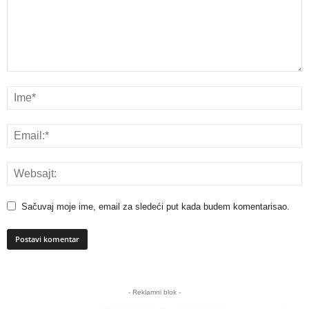
Sačuvaj moje ime, email za sledeći put kada budem komentarisao.
A
l
- Reklamni blok -
t