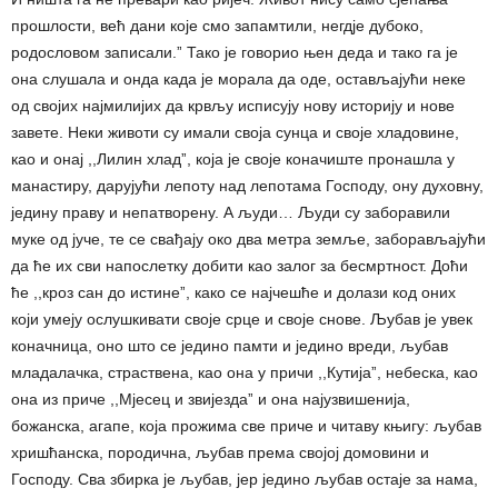
прошлости, већ дани које смо запамтили, негдје дубоко,
родословом записали.ˮ Тако је говорио њен деда и тако га је
она слушала и онда када је морала да оде, остављајући неке
од својих најмилијих да крвљу исписују нову историју и нове
завете. Неки животи су имали своја сунца и своје хладовине,
као и онај ,,Лилин хладˮ, која је своје коначиште пронашла у
манастиру, дарујући лепоту над лепотама Господу, ону духовну,
једину праву и непатворену. А људи… Људи су заборавили
муке од јуче, те се свађају око два метра земље, заборављајући
да ће их сви напослетку добити као залог за бесмртност. Доћи
ће ,,кроз сан до истинеˮ, како се најчешће и долази код оних
који умеју ослушкивати своје срце и своје снове. Љубав је увек
коначница, оно што се једино памти и једино вреди, љубав
младалачка, страствена, као она у причи ,,Кутијаˮ, небеска, као
она из приче ,,Мјесец и звијездаˮ и она најузвишенија,
божанска, агапе, која прожима све приче и читаву књигу: љубав
хришћанска, породична, љубав према својој домовини и
Господу. Сва збирка је љубав, јер једино љубав остаје за нама,