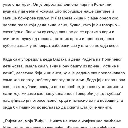
умело да мрзи. Он је опростио, али она није ни Кољи, ни
вуцима у јагњећим кожама што порушише наше светиње и
залише божурове крвљу. И Лазареве кише и сјајан ореол око
цареве главе који деда виде јасно, будно, како је он говорио –
свевиђење. Знакови су свуда око нас да се вратимо вери и
очистимо душу од грехова, неко их прати и препозна, неко
дубоко загази у неповрат, заборави све у шта се некада клео.
Када сам упоредила деда Видака и деда Радета из Ћопићевог
детињства, имала сам у виду и ону башту из приче ,,Истине и
лажиˮ, десетине боја и нијанси, које је дедино око препознавало
само као лепоту, небеску лепоту на земљи. Деда јој отвара нови
свет, свет љубави, некад и оне несрећне, јер све су то истине и
лажи које живимо као нашу стварност. Говорећи јој ,,о љубавиˮ
наслућивао је потресе њеног срца и износио их на површину, а
онда би тишином дозвољавао да схвати шта јој је чинити.
,,Ријечима, моја Ђиђи… Ништа не издаје човјека као памћење.
И ништа га не превари као ријеч. Живот нису само сјећања