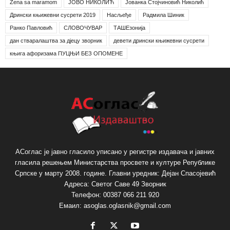
Žena sa maramom
ЈОВО НИКОЛИЋ
Јованка Стојчиновић Николић
Дрински књижевни сусрети 2019
Насљеђе
Радмила Шиник
Ранко Павловић
СЛОВОЧУВАР
ТАШЕзонија
дан стваралаштва за дјецу зворник
девети дрински књижевни сусрети
књига афоризама ПУЦЊИ БЕЗ ОПОМЕНЕ
АСоглас је јавно гласило уписано у регистре издавача и јавних
гласила решењем Министарства просвете и културе Републике
Српске у марту 2008. године. Главни уредник: Дејан Спасојевић
Адреса: Светог Саве 49 Зворник
Телефон: 00387 066 211 920
Емаил: asoglas.oglasnik@gmail.com