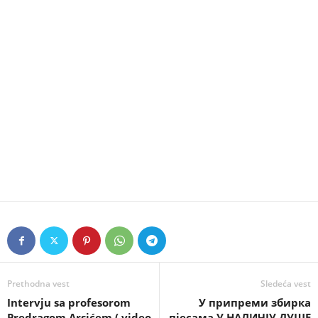
Prethodna vest
Sledeća vest
Intervju sa profesorom
У припреми збирка
Predragom Arsićem ( video
пјесама У НАЛИЧЈУ ДУШЕ