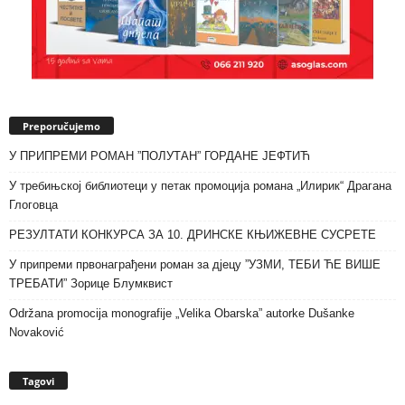
Preporučujemo
У ПРИПРЕМИ РОМАН ”ПОЛУТАН” ГОРДАНЕ ЈЕФТИЋ
У требињској библиотеци у петак промоција романа „Илирик“ Драгана
Глоговца
РЕЗУЛТАТИ КОНКУРСА ЗА 10. ДРИНСКЕ КЊИЖЕВНЕ СУСРЕТЕ
У припреми првонаграђени роман за дјецу ”УЗМИ, ТЕБИ ЋЕ ВИШЕ
ТРЕБАТИ” Зорице Блумквист
Održana promocija monografije „Velika Obarska” autorke Dušanke
Novaković
Tagovi