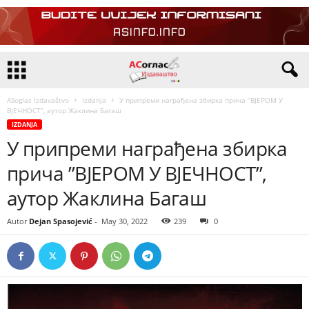
ASoglas Izdavaštvo
Izdanja
У припреми награђена збирка прича ”ВЈЕРОМ У
ВЈЕЧНОСТ”, аутор Жаклина Багаш
IZDANJA
У припреми награђена збирка
прича ”ВЈЕРОМ У ВЈЕЧНОСТ”,
аутор Жаклина Багаш
Autor
Dejan Spasojević
-
May 30, 2022
239
0