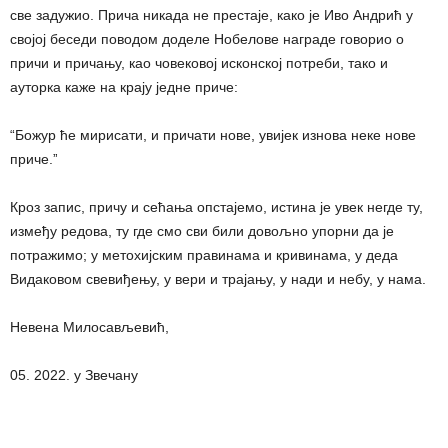
све задужио. Прича никада не престаје, како је Иво Андрић у
својој беседи поводом доделе Нобелове награде говорио о
причи и причању, као човековој исконској потреби, тако и
ауторка каже на крају једне приче:
“Божур ће мирисати, и причати нове, увијек изнова неке нове
приче.ˮ
Кроз запис, причу и сећања опстајемо, истина је увек негде ту,
између редова, ту где смо сви били довољно упорни да је
потражимо; у метохијским правинама и кривинама, у деда
Видаковом свевиђењу, у вери и трајању, у нади и небу, у нама.
Невена Милосављевић,
05. 2022. у Звечану