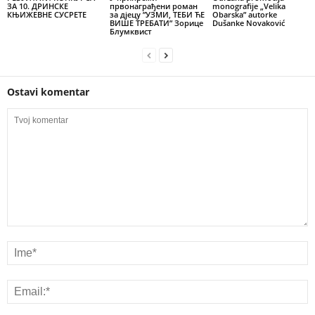
ЗА 10. ДРИНСКЕ
првонаграђени роман
monografije „Velika
КЊИЖЕВНЕ СУСРЕТЕ
за дјецу ”УЗМИ, ТЕБИ ЋЕ
Obarska” autorke
ВИШЕ ТРЕБАТИ” Зорице
Dušanke Novaković
Блумквист
Ostavi komentar