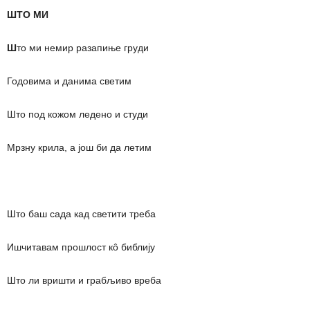
ШТО МИ
Ш
то ми немир разапиње груди
Годовима и данима светим
Што под кожом ледено и студи
Мрзну крила, а још би да летим
Што баш сада кад светити треба
Ишчитавам прошлост кô библију
Што ли вришти и грабљиво вреба