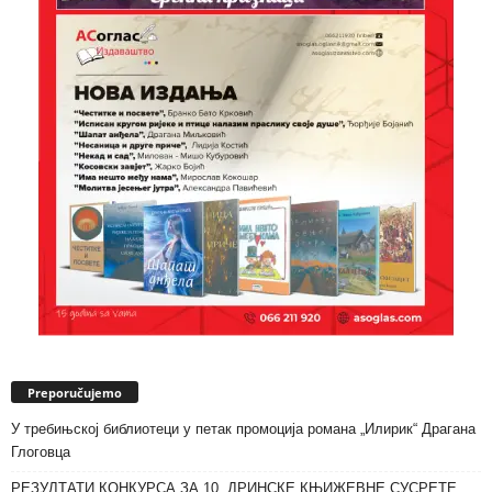
Preporučujemo
У требињској библиотеци у петак промоција романа „Илирик“ Драгана
Глоговца
РЕЗУЛТАТИ КОНКУРСА ЗА 10. ДРИНСКЕ КЊИЖЕВНЕ СУСРЕТЕ