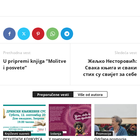
Prethodna vest
Sledeća vest
U pripremi knjiga ”Molitve
Жељко Несторовић:
i posvete”
Свака књига и сваки
стих су свијет за себе
Preporučene vesti
Više od autora
Književni susreti
Izdanja
Promocije
РЕЗУЛТАТИ КОНКУРСА
У припреми
Održana promocija