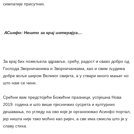
симпатије присутних.
АСинфо: Нешто за крај интервјуа…
За крај бих пожељела здравље, срећу, радост и свако добро од
Господа Зворничанима и Зворничанкама, као и свим људима
добре воље широм Великог свијета, а у ствари много мањег но
што нам се чини.
Срећни вам предстојећи Божићни празници, успјешна Нова
2019. година и што више пјесничких сусрета и културних
дешавања, по угледу на ово које је организовао Асинфо портал,
јер ништа није тако моћно као ријеч, а све има смисла што је у
славу стиха.