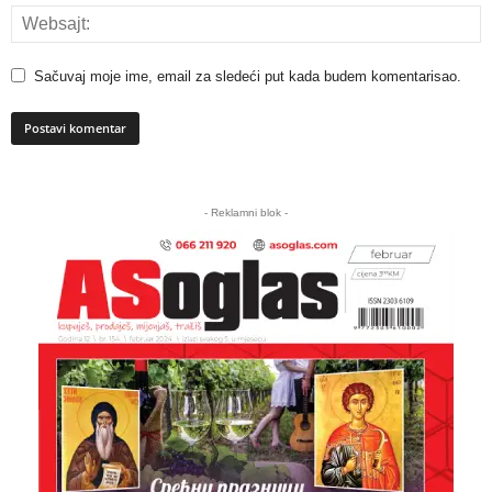
Sačuvaj moje ime, email za sledeći put kada budem komentarisao.
A
l
- Reklamni blok -
t
e
r
n
a
t
i
v
e
: