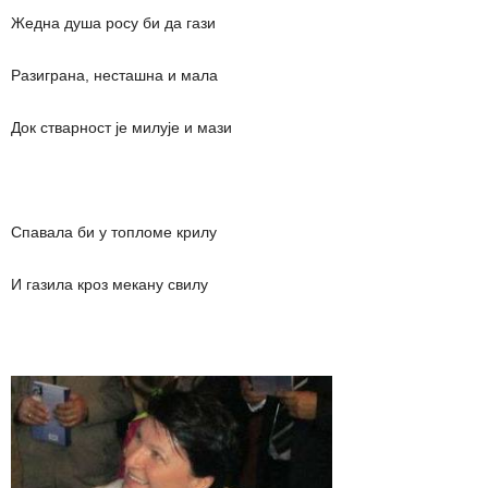
Жедна душа росу би да гази
Разиграна, несташна и мала
Док стварност је милује и мази
Спавала би у топломе крилу
И газила кроз мекану свилу