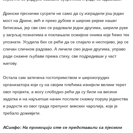
Дрински пјеснички сусрети не само да су изградили још један
мост на Дрини, већ и преко дубоке и широке ријеке нашег
битисања, јер сви смо се радовали једни другима, ширили руке
у загрљај познатима и поклањали осмијехе онима које ћемо тек
упознати. Усудила бих се рећи да се спајало и неспојиво, јер се
сличан сличном радовао. А личили смо једни другима, управо
ради снажне љубави према стиху, све подредивши у част
његову.
Остала сам затечена гостопримством и широкогрудих
организатора који су на својим плећима изнијели велики терет
овог пројекта, а могу слободно рећи да су били на висини
задатка и на најљепши начин послали снажну поруку јединства
и радости из овог града препуног зимских чаролија, које је
требало доживјети.
АСинфо: На промоцији сте се представили са пјесмом