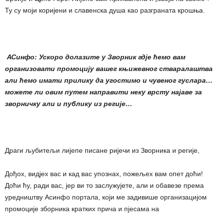
Ту су моји коријени и славенска душа као разграната крошња.
АСинфо: Ускоро долазите у Зворник гдје ћемо вам
организовати промоцију вашег књижевног стваралаштва
али ћемо имати прилику да угостимо и чувеног гуслара…
можете ли овим путем направити неку врсту најаве за
зворничку али и публику из регије…
Драги љубитељи лијепе писане ријечи из Зворника и регије,
Дођох, видјех вас и кад вас упознах, пожељех вам опет доћи!
Доћи ћу, ради вас, јер ви то заслужујете, али и обавезе према
уредништву Асинфо портала, који ме задивише организацијом
промоције зборника кратких прича и пјесама на