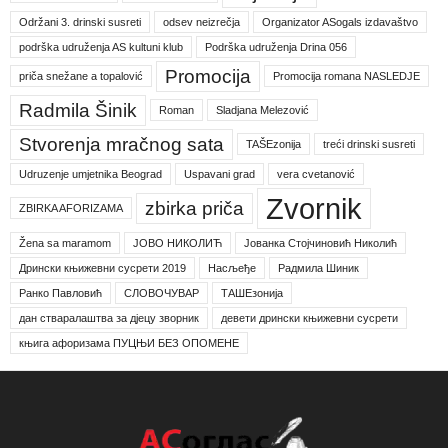
Održani 3. drinski susreti
odsev neizrečja
Organizator ASogals izdavaštvo
podrška udruženja AS kultuni klub
Podrška udruženja Drina 056
Promocija
priča snežane a topalović
Promocija romana NASLEDJE
Radmila Šinik
Roman
Sladjana Melezović
Stvorenja mračnog sata
TAŠEzonija
treći drinski susreti
Udruzenje umjetnika Beograd
Uspavani grad
vera cvetanović
Zvornik
zbirka priča
ZBIRKA AFORIZAMA
Žena sa maramom
ЈОВО НИКОЛИЋ
Јованка Стојчиновић Николић
Дрински књижевни сусрети 2019
Насљеђе
Радмила Шиник
Ранко Павловић
СЛОВОЧУВАР
ТАШЕзонија
дан стваралаштва за дјецу зворник
девети дрински књижевни сусрети
књига афоризама ПУЦЊИ БЕЗ ОПОМЕНЕ