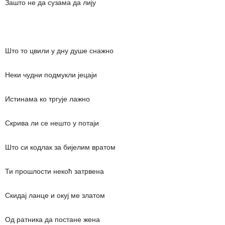
Зашто не да сузама да лију
Што то цвили у дну душе снажно
Неки чудни подмукли јецаји
Истинама ко тргује лажно
Скрива ли се нешто у потаји
Што си кодлак за бијелим вратом
Ти прошлости некоћ затрвена
Скидај ланце и окуј ме златом
Од ратника да постане жена