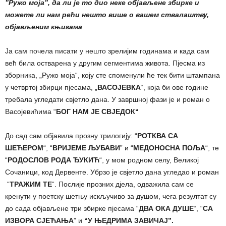
”Ружо моја”, да ли је то дио неке објављене збирке и
можете ли нам рећи нешто више о вашем ствалаштву,
објављеним књигама
Ја сам почела писати у нешто зрелијим годинама и када сам
већ била остварена у другим сегментима живота. Пјесма из
зборника, „Ружо моја“, коју сте споменули ће тек бити штампана
у четвртој збирци пјесама, „
ВАСОЈЕВКА
“, која би ове године
требала угледати свјетло дана. У завршној фази је и роман о
Васојевићима “
БОГ НАМ ЈЕ СВЈЕДОК“
До сад сам објавила прозну трилогију: “
РОТКВА СА
ШЕЋЕРОМ
“, “
ВРИЈЕМЕ ЉУБАВИ
” и “
МЕДОНОСНА ПОЉА
“, те
“
РОДОСЛОВ РОДА ЂУКИЋ
“, у мом родном селу, Великој
Сочаници, код Дервенте. Убрзо је свјетло дана угледао и роман
“
ТРАЖИМ ТЕ
“. Послије прозних дјела, одважила сам се
кренути у поетску шетњу искључиво за душом, чега резултат су
до сада објављене три збирке пјесама “
ДВА
ОКА ДУШЕ
“, “
СА
ИЗВОРА СЈЕЋАЊА
” и
“У ЊЕДРИМА ЗАВИЧАЈ”.