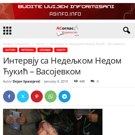
ASoglas Izdavaštvo
Autori
Интервју са Недељком Недом Ћукић – Васојевком
AUTORI
INTERVJU
IZDANJA
VIJESTI
Интервју са Недељком Недом
Ћукић – Васојевком
Autor
Dejan Spasojević
-
January 4, 2019
448
0