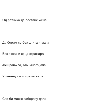
Од ратника да постане жена
Да борим се без штита и мача
Без окова и срца стражара
Још рањива, али много јача
У пепелу са искрама жара
Све би маске забораву дала