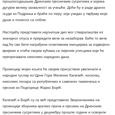
прошлогодишњим Дринским пјесничким сусретима и којима
дугујем велику захвалност за учешће. Доћи ћу и ради драгих
људи из Подриња и браће по перу, које узидах у тврђаву моје
душе и понесох са собом.
Настојаћу представити најљепши дио мог стваралаштва из
значајног опуса и приредити вече за незаборав. Биће то вече
кад ће сви бити награђени позитивним емоцијама за издвојено
вријеме и отићи својим кућама са лијепим утисцима које ће
препричавати неколико наредних дана.
Промоцију мојих кљига ће својим присуством увеличати и
народни гуслар из Црне Горе Миленко Калезић, носилац
неколико пехара са републичких и савезних такмичења и
пјесник из Подгорице Жарко Бојић.
Калезић и Бојић су се већ представили Зворничанима на
промоцији зборника кратких прича и пјесама на Дринским
пјесничким сусретима у децембру прошле године и освојили