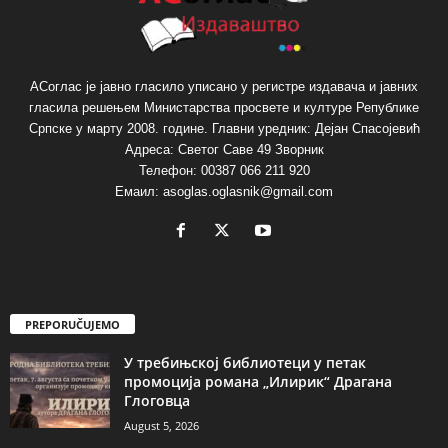
АСоглас је јавно гласило уписано у регистре издавача и јавних
гласила решењем Министарства просвете и културе Републике
Српске у марту 2008. године. Главни уредник: Дејан Спасојевић
Адреса: Светог Саве 49 Зворник
Телефон: 00387 066 211 920
Емаил: asoglas.oglasnik@gmail.com
PREPORUČUJEMO
У требињској библиотеци у петак
промоција романа „Илирик“ Драгана
Глоговца
August 5, 2026