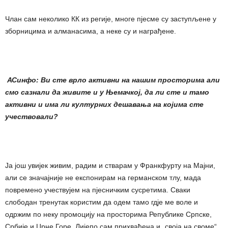
Члан сам неколико КК из регије, многе пјесме су заступљене у
зборницима и алманасима, а неке су и награђене.
АСинфо: Ви сте врло активни на нашим просторима али
смо сазнали да живите и у Њемачкој, да ли сте и тамо
активни и има ли културних дешавања на којима сте
учествовали?
Ја још увијек живим, радим и стварам у Франкфурту на Мајни,
али се значајније не експонирам на германском тлу, мада
повремено учествујем на пјесничким сусретима. Сваки
слободан тренутак користим да одем тамо гдје ме воле и
одржим по неку промоцију на просторима Републике Српске,
Србије и Црне Горе. Лијепо сам прихваћена и „своја на своме“.