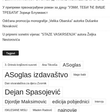
У припреми првонаграђени роман за дјецу ”УЗМИ, ТЕБИ ЋЕ ВИШЕ
ТРЕБАТИ” Зорице Блумквист
Održana promocija monografije „Velika Obarska” autorke Dušanke
Novaković
U pripremi sonetni vijenac ”STAZE VASKRSENJA” autora Željka
Nestorovića
Tagovi
ASoglas
3. Drinski književni susreti
Ana Tikveša
ASoglas izdavaštvo
blago babi
Dan stvaralaštva za djecu Zvornik
Dejan Spasojević
Djordje Maksimovic
edicija pobjednici
Intervju
najnovije
ISKLESANE MISLI
Mladen Radović