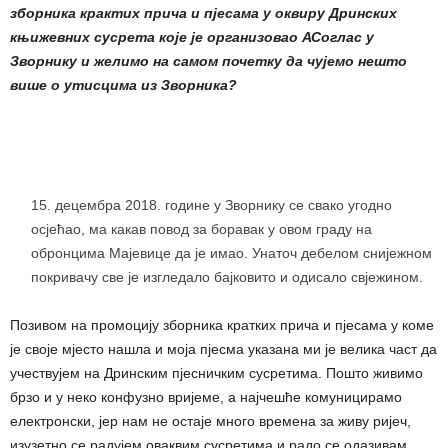
зборника крактих прича и пјесама у оквиру Дринских
књижевних сусрета које је организовао АСоглас у
Зворнику и желимо на самом почетку да чујемо нешто
више о утисцима из Зворника?
децембра 2018. године у Зворнику се свако угодно
осјећао, ма какав повод за боравак у овом граду на
обронцима Мајевице да је имао. Унаточ дебелом снијежном
покривачу све је изгледало бајковито и одисало свјежином.
Позивом на промоцију зборника кратких прича и пјесама у коме
је своје мјесто нашла и моја пјесма указана ми је велика част да
учествујем на Дринским пјесничким сусретима. Пошто живимо
брзо и у неко конфузно вријеме, а најчешће комуницирамо
електронски, јер нам не остаје много времена за живу ријеч,
изузетно се радујем оваквим сусретима и радо се одазивам.