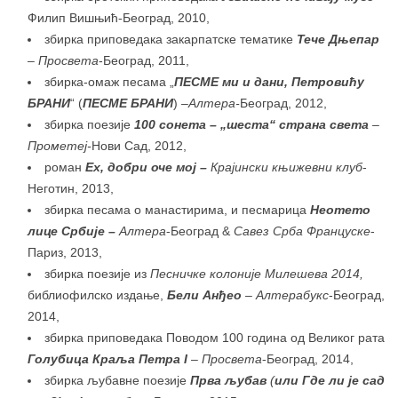
Филип Вишњић-Београд, 2010,
збирка приповедака закарпатске тематике
Тече Дњепар
– Просвета
-Београд, 2011,
збирка-омаж песама „
ПЕСМЕ ми и дани, Петрови
ћ
у
БРАНИ
“ (
ПЕСМЕ БРАНИ
)
–
Алтера-
Београд, 2012,
збирка поезије
100 сонета – „шеста“ страна света
–
Прометеј-
Нови Сад, 2012,
роман
Ех, добри оче мој –
Крајински књижевни клуб
-
Нeготин, 2013,
збирка песама о манастирима, и песмарица
Неотето
лице Србије –
Алтера
-Београд &
Савез Срба Француске
-
Париз, 2013,
збирка поезије из
Песничке колоније Милешева 2014,
библиофилско издање,
Бели Анђео
–
Алтерабукс
-Београд,
2014,
збирка приповедака Поводом 100 година од Великог рата
Голубица Краља Петра
I
–
Просвета
-Београд, 2014,
збирка љубавне поезије
Прва љубав
(
или
Где ли је сад