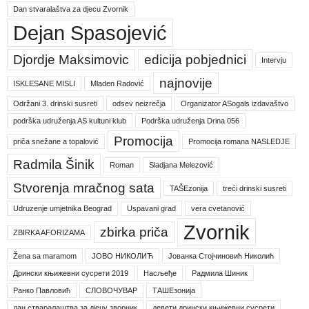
Dan stvaralaštva za djecu Zvornik
Dejan Spasojević
Djordje Maksimovic
edicija pobjednici
Intervju
najnovije
ISKLESANE MISLI
Mladen Radović
Održani 3. drinski susreti
odsev neizrečja
Organizator ASogals izdavaštvo
podrška udruženja AS kultuni klub
Podrška udruženja Drina 056
Promocija
priča snežane a topalović
Promocija romana NASLEDJE
Radmila Šinik
Roman
Sladjana Melezović
Stvorenja mračnog sata
TAŠEzonija
treći drinski susreti
Udruzenje umjetnika Beograd
Uspavani grad
vera cvetanović
Zvornik
zbirka priča
ZBIRKA AFORIZAMA
Žena sa maramom
ЈОВО НИКОЛИЋ
Јованка Стојчиновић Николић
Дрински књижевни сусрети 2019
Насљеђе
Радмила Шиник
Ранко Павловић
СЛОВОЧУВАР
ТАШЕзонија
дан стваралаштва за дјецу зворник
девети дрински књижевни сусрети