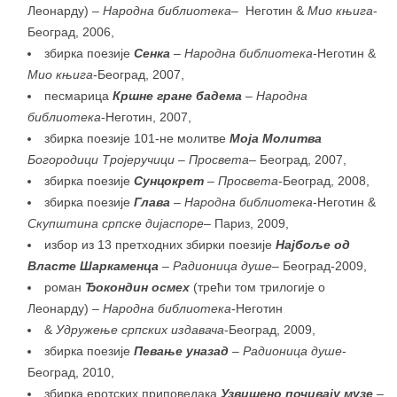
Леонарду)
– Народна библиотека
–
Неготин &
Мио књига
-
Београд, 2006,
збирка поезије
Сенка
– Народна библиотека
-Неготин &
Мио књига
-Београд, 2007,
песмарица
Кршне гране бадема
– Народна
библиотека
-Неготин, 2007,
збирка поезије 101-не молитве
Моја Молитва
Богородици Тројеручици – Просвета
–
Београд, 2007,
збирка поезије
Сунцокрет
–
Просвета
-Београд, 2008,
збирка поезије
Глава
–
Народна библиотека
-Неготин &
Скупштина српске дијаспоре
–
Париз, 2009,
избор из 13 претходних збирки поезије
Најбоље од
Власте Шаркаменца
– Радионица душе
–
Београд-2009,
роман
Ђокондин осмех
(трећи том трилогије о
Леонарду)
– Народна библиотека
-Неготин
&
Удружење српских издавача
-Београд, 2009,
збирка поезије
Певање уназад
–
Радионица душе
-
Београд, 2010,
збирка еротских приповедака
Узвишено почивају музе
–