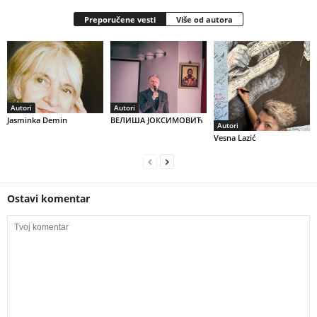
Preporučene vesti
Više od autora
Autori
Autori
Jasminka Demin
ВЕЛИША ЈОКСИМОВИЋ
Autori
Vesna Lazić
Ostavi komentar