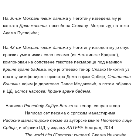
На
36-им
Мокрањчевим данима
у Неготину изведена му је
кантата
Дрво живота,
посвећена Стевану Мокрањцу, на текст
Адама Пуслојића;
На
42-им Мокрањчевим данима
у Неготину изведен му је опус
српских уметничких соло песама (из Неготинске Крајине),
компонован на сопствене текстове песмарице под називом
Кршне гране бадема,
које је отпевао тенор Славко Николић уз
пратњу симфонијског оркестра Дома војске Србије,
Станислав
Бинички,
којим је дириговао Павле Медаковић, а потом објавио
и ЦД
истог наслова: Кршне гране бадема.
Написао
Рапсодију Хајдук-Вељко
за тенор, сопран и хор
Написао сет песама о српским манастирима
Радосне манастирске песме
из ауторске књиге
Неотето лице
Србије
, и објавио ЦД, у издању
АЛТЕРЕ-
Београд, 2014.
The world hits (
Светски хитови)
Славка Николића,