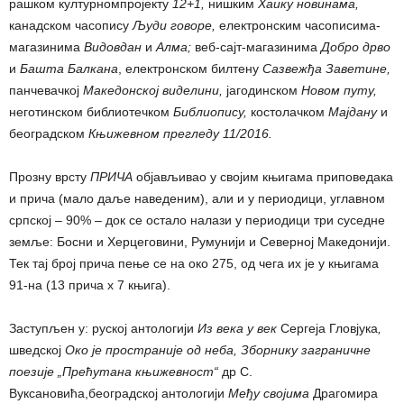
рашком културномпројекту
12+1,
нишким
Хаику новинама
,
канадском часопису
Људи говоре
,
електронским часописима-
магазинима
Видовдан
и
Алма;
веб-сајт-магазинима
Добро дрво
и
Башта Балкана
, електронском билтену
Сазвежђа Заветине
,
панчевачкој
Македонској виделини
,
јагодинском
Новом путу
,
неготинском библиотечком
Библиопису
,
костолачком
Мајдану
и
београдском
Књижевном прегледу 11/2016
.
Прозну врсту
ПРИЧА
објављивао у својим књигама приповедака
и прича (мало даље наведеним), али и у периодици, углавном
српској – 90% – док се остало налази у периодици три суседне
земље: Босни и Херцеговини, Румунији и Северној Македонији.
Тек тај број прича пење се на око 275, од чега их је у књигама
91-на (13 прича х 7 књига).
Заступљен у: руској антологији
Из века у век
Сергеја Гловјука
,
шведској
Око је пространије од неба,
Зборнику
заграничне
поезије „Прећутана књижевност“
др С.
Вуксановића,београдској антологији
Међу својима
Драгомира