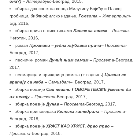
она?
)
–
Алтерабукс
-Београд, 2015,
збирка-два сонетна венца Милутину Бојићу и Плавој
гробници, библиофилско издање,
Голгота
– Интерпринт
-
Бгд, 2016,
збирка прича о животињама
Лавеж за лавеж
–
Лексика
-
Неготин, 2016,
роман
Прогнани – једна љубавна прича
–
Просвета-
Београд, 2017,
песнички роман
Дучић њим самим
–
Просвета-
Београд,
2017,
песмарица и причарица ромска (+ водвиљ)
Цигани се
враћају са неба –
Самиздат
–
Београд, 2017,
збирка поезије
Сви нешто ГОВОРЕ ПЕСМЕ уместо да
их певају –
Просвета
-Београд, 2017,
збирка поезије
Дунав –
Просвета
-Београд, 2017,
збирка приповедака
Келнска катедрала –
Просвета-
Београд, 2018,
збирка поезије
ХРАСТ КАО ХРИСТ, дрво прво
–
Просвета-
Београд, 2018.