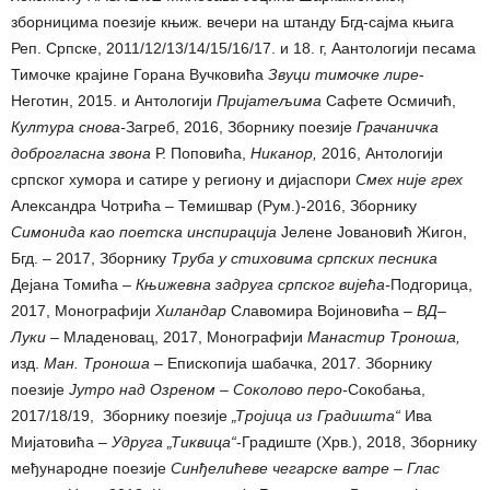
зборницима поезије књиж. вечери на штанду Бгд-сајма књига
Реп. Српске, 2011/12/13/14/15/16/17. и 18. г, Аантологији песама
Тимочке крајине Горана Вучковића
Звуци тимочке лире
-
Неготин, 2015. и Антологији
Пријатељима
Сафете Осмичић,
Култура снова-
Загреб, 2016, Зборнику поезије
Грачаничка
доброгласна звона
Р. Поповића,
Никанор,
2016, Антологији
српског хумора и сатире у региону и дијаспори
Смех није грех
Александра Чотрића
–
Темишвар (Рум.)-2016, Зборнику
Сим
o
нида као поетска инспирација
Јелене Јовановић Жигон,
Бгд. – 2017, Зборнику
Труба у стиховима српских песника
Дејана Томића –
Књижевна задруга српског вијећа-
Подгорица,
2017, Монографији
Хиландар
Славомира Вojиновића –
ВД
–
Луки
– Младеновац, 2017, Монографији
Манастир Троноша,
изд.
Ман. Троноша –
Епископија шабачка, 2017. Зборнику
поезије
Јутро над Озреном – Соколово перо-
Сокобања,
2017/18/19, Зборнику поезије
„Тројица из Градишта“
Ива
Мијатовића –
Удруга „Тиквица“
-Градиште (Хрв.), 2018, Зборнику
међународне поезије
Синђелићеве чегарске ватре – Глас