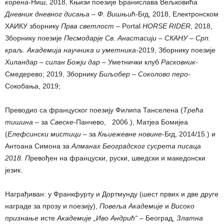
корена
-Ниш, 2018, Књизи поезије Бранислава Вељковића
Дневник дневног дисања – Ф. Вишњић
-Бгд, 2018, Eлектронском
ХАИКУ зборнику
Прва светлост –
Portal
HORSE RIDER
, 2018,
Зборнику поезије
Песмодарје
Св. Анастасији
– СКАНУ
–
Срп.
краљ. Академија научника и уметника-
2019, Зборнику поезије
Хиландар – силан Божји дар
–
Уметнички клуб
Расковник-
Смедерево; 2019, Зборнику
Биљобер – Соколово перо-
Сокобања, 2019;
Преводио са француског поезију Филипа Танселена (
Трећа
тишина –
за
Свеске-
Панчево, 2006.), Матјеа Бомијеа
(
Елефсински мистици –
за
Књиежевне новине
-Бгд, 2014/15.) и
Антоана Симона за
Алманах Београдског сусрета писаца
2018. П
ревођен на француски, руски, шведски и македонски
језик.
Награђиван: у Франкфурту и Дортмунду (шест првих и две друге
награде за прозу и поезију),
Повеља Академије
и
Високо
признање
исте
Академије „Иво Андрић“
–
Београд
, Златна