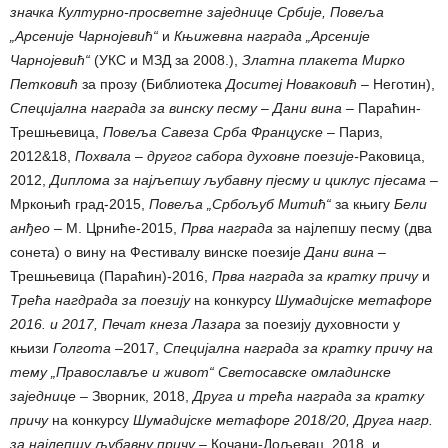
значка Културно-просветне заједнице Србије, Повеља
„Арсеније Чарнојевић“
и
Књижевна награда „Арсеније
Чарнојевић“
(УКС и МЗД за 2008.),
Златна плакета
Мирко
Петковић
за прозу (Библиотека
Доситеј Новаковић –
Неготин),
Специјална награда за винску песму – Дани вина –
Параћин-
Трешњевица,
Повеља Савеза Срба Француске –
Париз,
2012&18,
Похвала – другог сабора духовне поезије-
Раковица,
2012,
Диплома за најљепшу љубавну пјесму и циклус пјесама –
Мркоњић град-2015,
Повеља „Србољуб Митић“
за књигу
Бели
анђео –
М. Црниће-2015,
Прва награда
за најлепшу песму (два
сонета) о вину на Фестивалу винске поезије
Дани вина –
Трешњевица (Параћин)-2016,
Прва награда за кратку причу
и
Трећа нагдрада за поезију
на конкурсу
Шумадијске метафоре
2016. и 2017,
Печат кнеза Лазара
за поезију духовности у
књизи
Голгота –
2017,
Специјална награда за кратку причу на
тему „Православље и живот“ Светосавске омладинске
заједнице –
Зворник, 2018,
Друга и трећа награда за кратку
причу
на конкурсу
Шумадијске метафоре 201
8
/20,
Друга нагр.
за најлепшу љубавну причу –
Кочани-Дољевац, 2018
.
и