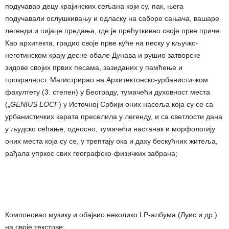
подучавао децу крајинских сељана који су, пак, њега
подучавали ослушкивању и одласку на саборе сањача, вашаре
легенди и пијаце предања, где је прећуткивао своје прве приче.
Као архитекта, градио своје прве куће на песку у кључко-
неготинском крају десне обале Дунава и рушио затворске
зидове својих првих песама, зазиданих у памћење и
прозрачност. Магистрирао на Архитектонско-урбанистичком
факултету (3. степен) у Београду, тумачећи духовност места
(„
GENIUS
LOCI
“) у Источној Србији оних насеља која су се са
урбанистичких карата преселила у легенду, и са светлости дана
у људско сећање, односно, тумачећи настанак и морфологију
оних места која су се, у трептају ока и даху бескућних житеља,
рађала упркос свих географско-физичких забрана;
Компоновао музику и обајвио неколико LP-албума (Луис и др.)
на своје текстове;