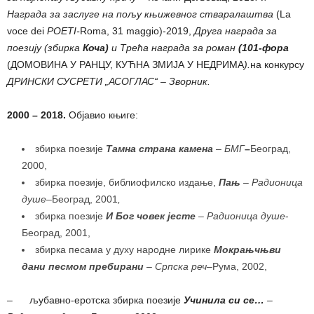
Награда за заслуге на пољу књижевног стваралаштва
(La
voce dei
POETI-
Roma, 31 maggio)-2019,
Друга награда за
поезију (збирка
Коча)
и Трећа награда за роман
(101-фора
(ДОМОВИНА У РАНЦУ, КУЋНА ЗМИЈА У НЕДРИМА
).
на конкурсу
ДРИНСКИ СУСРЕТИ „АСОГЛАС“
–
Зворник.
2000 – 20
1
8
.
Објавио књиге:
збирка поезије
Тамна страна камена
– БМГ
–
Београд,
2000,
збирка поезије, библиофилско издање,
Пањ
– Радионица
душе
–
Београд, 2001
,
збирка поезије
И Бог човек јесте
– Радионица душе
-
Београд, 2001,
збирка песама у духу народне лирике
Мокрањчњви
дани песмом пребирани
– Српска реч
–
Рума, 2002,
– љубaвно-еротска збирка поезије
Учинила си се…
–