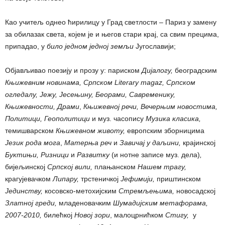
Као учитељ однео ћирилицу у Град светлости – Париз у замену
за обилазак света, којем је и његов стари крај, са свим прецима,
припадао, у
било једном једној земљи
Југославији;
Објављивао поезију и прозу у: париском
Дијалогу,
београдским
Књижевним новинама,
Српском
Literary magaz,
Српском
огледалу, Јежу,
Јесењину,
Беорами, Савременику
,
Књижевности,
Драми
,
Књижевној речи,
Вечерњим новостима
,
Политици
,
Геополитици
и муз. часопису
Музика класика
,
темишварском
Књижевном животу,
европским зборницима
Језик рода мога
,
Матерња реч
и
Завичај у даљини,
крајинској
Буктињи
, Ризници
и
Развитку
(и нотне записе муз. дела)
,
бијељинској
Српској вили,
плањанском
Нашем трагу,
крагујевачком
Липару,
трстеничкој
Јефимији,
приштинском
Јединству,
косовско-метохијским
Стремљењ
има
,
новосадској
Златној греди,
младеновачким
Шумадијским метафорама,
2007-2010,
билећкој
Новој зори
, малоцрнићком
Стигу,
у