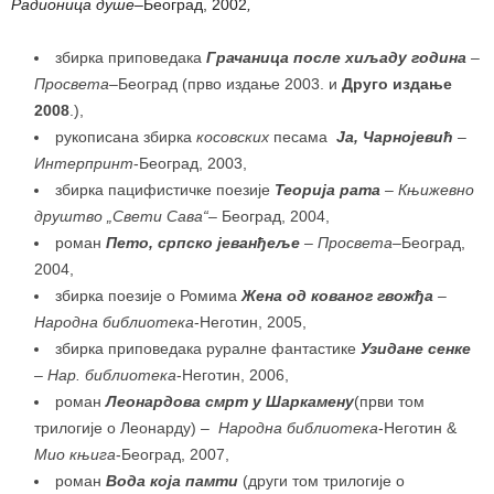
Радионица душе
–
Београд, 2002
,
збирка приповедака
Грачаница после хиљаду година
–
Просвета
–
Београд (прво издање 2003. и
Друго издање
2008
.),
рукописана збирка
косовских
песама
Ја, Чарнојевић
–
Интерпринт
-Београд, 2003,
збирка пацифистичке поезије
Теорија рата
– Књижевно
друштво „Свети Сава“
–
Београд, 2004,
роман
Пето, српско јеванђеље
– Просвета
–
Београд,
2004,
збирка поезије о Ромима
Жена од кованог гвожђа
–
Народна библиотека
-Неготин, 2005,
збирка приповедака руралне фантастике
Узидане сенке
– Нар
.
библиотека
-Неготин, 2006,
роман
Леонардова смрт у Шаркамену
(први том
трилогије о Леонарду)
– Народна библиотека
-Неготин &
Мио књига
-Београд, 2007,
роман
Вода која памти
(други том трилогије о