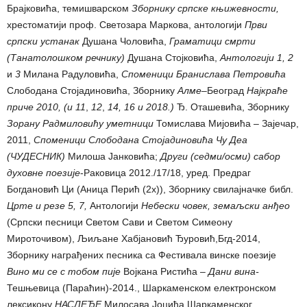
Брајковића, темишварском
Зборнику српске књижевности,
хрестоматији проф. Светозара Маркова, антoлогији
Први
српски устанак
Душана Чоловића,
Граматици смрти
(Танатолошком речнику)
Душана Стојковића,
Антологији 1
,
2
и
3
Милана Радуловића,
Споменици Бранислава Петровића
Слободана Стојадиновића, Зборнику
Алм
е
–
Београд
Н
ајкраћ
е
прич
е
2010,
(и
11
,
12
,
14,
16
и 2018
.
)
Ђ. Оташевића, Зборнику
Зорану Радмиловићу уметници
Томислава Мијовића – Зајечар,
2011,
Споменици Слободана Стојадиновића
Чу Деа
(ЧУДЕСНИК)
Милоша Јанковића;
Други
(
седми
/
осми) сабор
духовне поезије
-Раковица 2012./17/18, уред. Предраг
Богдановић Ци (Аница Перић (2х)), Зборнику свилајначке библ.
Црте и резе 5
, 7,
Aнтологији
Небески човек, земаљски анђео
(Српски песници Светом Сави и Светом Симеону
Мироточивом), Љиљане Хабјановић Ђуровић,Бгд-2014,
Зборнику награђених песника са Фестивала винске поезије
Вино ми се с тобом пије
Војкана Ристића –
Дани вина-
Тешњевица (Параћин)-2014., Шаркаменском електронском
лексикону
НАСЛЕЂЕ
Милосава Јоцића Шаркаменског,