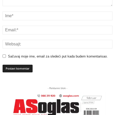
Sačuvaj moje ime, email za sledeći put kada budem komentarisao.
A
l
- Reklamni blok -
t
e
r
n
a