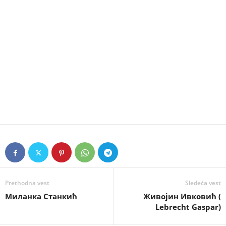
Prethodna vest
Sledeća vest
Миланка Станкић
Живојин Ивковић (
Lebrecht Gaspar)