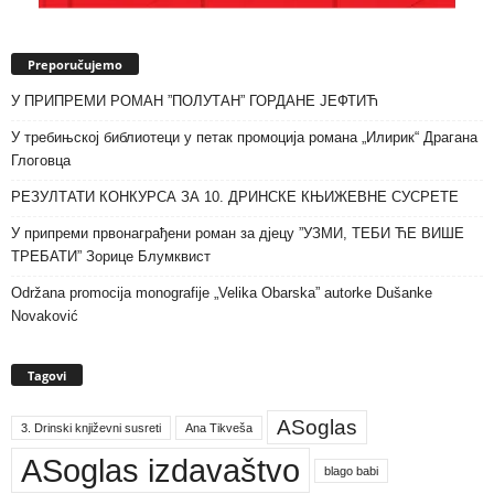
Preporučujemo
У ПРИПРЕМИ РОМАН ”ПОЛУТАН” ГОРДАНЕ ЈЕФТИЋ
У требињској библиотеци у петак промоција романа „Илирик“ Драгана
Глоговца
РЕЗУЛТАТИ КОНКУРСА ЗА 10. ДРИНСКЕ КЊИЖЕВНЕ СУСРЕТЕ
У припреми првонаграђени роман за дјецу ”УЗМИ, ТЕБИ ЋЕ ВИШЕ
ТРЕБАТИ” Зорице Блумквист
Održana promocija monografije „Velika Obarska” autorke Dušanke
Novaković
Tagovi
ASoglas
3. Drinski književni susreti
Ana Tikveša
ASoglas izdavaštvo
blago babi