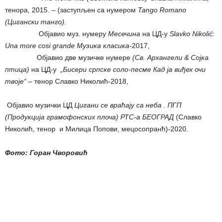
тенора, 2015. – (заступљен са нумером
Tango Romano
(
Цигански танго).
Објавио муз. нумеру
Месечина
на ЦД-у
Slavko Nikolić:
Una more cosi grande­
Музика класика-
2017,
Објавио две музичке нумере
(Св. Архангели & Сојка
птица)
на ЦД-у
„Бисери српске сол
o
-песме К
a
д ја виђех
очи
твоје“
– тенор Славко Николић-2018,
Oбјавио музички ЦД
Цигани се враћају са неба . ПГП
(Продукција грамофонских плоча) РТС-а БЕОГРАД
(Славко
Николић, тенор и Милица Попови, мецосопранћ)-2020.
Фото: Горан Чворовић