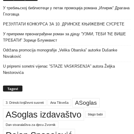
У требињској библиотеци у петак промоција романа „Илирик“ Драгана
Глоговца
РЕЗУЛТАТИ КОНКУРСА ЗА 10. ДРИНСКЕ КЊИЖЕВНЕ СУСРЕТЕ
У припреми првонаграђени роман за дјецу ”УЗМИ, ТЕБИ ЋЕ ВИШЕ
ТРЕБАТИ” Зорице Блумквист
Održana promocija monografije „Velika Obarska” autorke Dušanke
Novaković
U pripremi sonetni vijenac ”STAZE VASKRSENJA” autora Željka
Nestorovića
Tagovi
ASoglas
3. Drinski književni susreti
Ana Tikveša
ASoglas izdavaštvo
blago babi
Dan stvaralaštva za djecu Zvornik