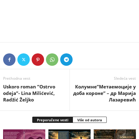
Prethodna vest
Sledeća vest
Uskoro roman ”Ostrvo
Колумне”Метаемоције у
odeja”- Lina Milićević,
доба короне” – др Марија
Radžić Željko
Лазаревић
Preporučene vesti
Više od autora