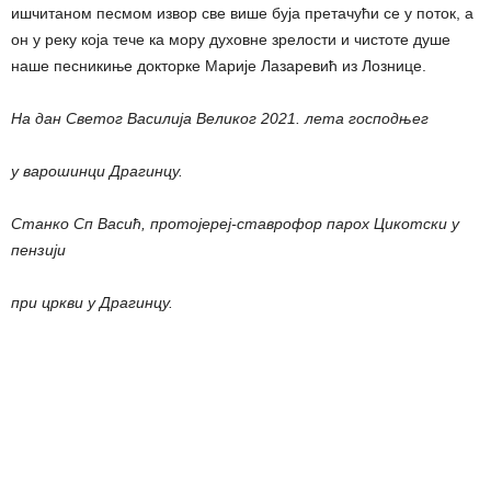
ишчитаном песмом извор све више буја претачући се у поток, а
он у реку која тече ка мору духовне зрелости и чистоте душе
наше песникиње докторке Марије Лазаревић из Лознице.
На дан Светог Василија Великог 2021. лета господњег
у варошинци Драгинцу.
Станко Сп Васић, протојереј-ставрофор парох Цикотски у
пензији
при цркви у Драгинцу.