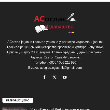
АСоглас је јавно гласило уписано у регистре издавача и јавних
гласила решењем Министарства просвете и културе Републике
Српске у марту 2008. године. Главни уредник: Дејан Спасојевић
Адреса: Светог Саве 49 Зворник
Телефон: 00387 066 211 920
Емаил: asoglas.oglasnik@gmail.com
PREPORUČUJEMO
У требињској библиотеци у петак