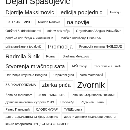
Dejan Spasojević
Djordje Maksimovic
edicija pobjednici
Intervju
najnovije
ISKLESANE MISLI
Mladen Radović
Održani 3. drinski susreti
odsev neizrečja
Organizator ASogals izdavaštvo
podrška udruženja AS kultuni klub
Podrška udruženja Drina 056
Promocija
priča snežane a topalović
Promocija romana NASLEDJE
Radmila Šinik
Roman
Sladjana Melezović
Stvorenja mračnog sata
TAŠEzonija
treći drinski susreti
Udruzenje umjetnika Beograd
Uspavani grad
vera cvetanović
Zvornik
zbirka priča
ZBIRKA AFORIZAMA
Žena sa maramom
ЈОВО НИКОЛИЋ
Јованка Стојчиновић Николић
Дрински књижевни сусрети 2019
Насљеђе
Радмила Шиник
Ранко Павловић
СЛОВОЧУВАР
ТАШЕзонија
дан стваралаштва за дјецу зворник
девети дрински књижевни сусрети
књига афоризама ПУЦЊИ БЕЗ ОПОМЕНЕ