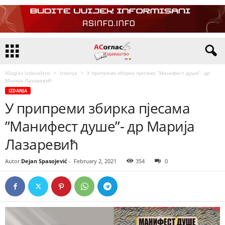
ASoglas Izdavaštvo
Izdanja
У припреми збирка пјесама ”Манифест душе”- др
Марија Лазаревић
IZDANJA
У припреми збирка пјесама
”Манифест душе”- др Марија
Лазаревић
Autor
Dejan Spasojević
-
February 2, 2021
354
0