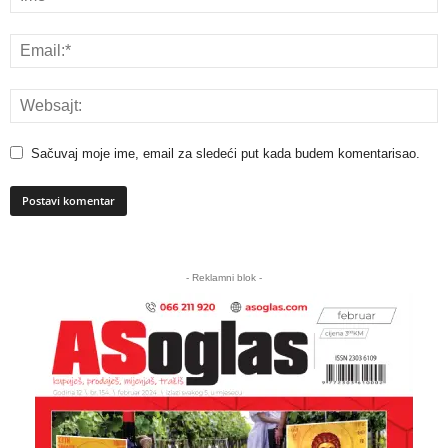
Sačuvaj moje ime, email za sledeći put kada budem komentarisao.
A
l
- Reklamni blok -
t
e
r
n
a
t
i
v