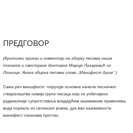
ПРЕДГОВОР
(Критички приказ и коментар на збирку песама наше
познате и свестране докторке Маријe Лазаревић из
Лознице. Њена збирка песама слови „Манифест душе“.)
Сама реч
манифест
поручује основна начела песничког
стваралаштва новије групе писаца која се уобичајено
радикалније супротставља владајућим књижевним правилима,
води порекло из латинског језика, док ван књижевности
манифест означава проглас.