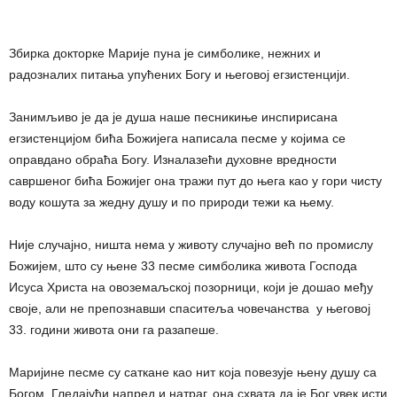
Збирка докторке Марије пуна је симболике, нежних и
радозналих питања упућених Богу и његовој егзистенцији.
Занимљиво је да је душа наше песникиње инспирисана
егзистенцијом бића Божијега написала песме у којима се
оправдано обраћа Богу. Изналазећи духовне вредности
савршеног бића Божијег она тражи пут до њега као у гори чисту
воду кошута за жедну душу и по природи тежи ка њему.
Није случајно, ништа нема у животу случајно већ по промислу
Божијем, што су њене 33 песме симболика живота Господа
Исуса Христа на овоземаљској позорници, који је дошао међу
своје, али не препознавши спаситеља човечанства у његовој
33. години живота они га разапеше.
Маријине песме су саткане као нит која повезује њену душу са
Богом. Гледајући напред и натраг, она схвата да је Бог увек исти