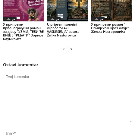
Izdanja
Izdanja
Izdanja
У припреми
U pripremi sonetni
У припреми роман ”
првонаграђени роман
vijenac ”STAZE
Осмијехом кроз олује”
за дјецу ”УЗМИ, ТЕБИ ЋЕ
VASKRSENJA” autora
Жељка Несторовића
ВИШЕ ТРЕБАТИ” Зорице
Željka Nestorovića
Блумквист
Ostavi komentar