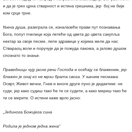
и да је грех црна стварност и истина грешника, јер бој не бије
ком срце трне.
Њена душа, разиграла се, изналазећи прави пут познавања
Бога, попут пчелице која летећи од цвета до цвета сакупља
нектар за своје песме, лепе здравице у којима жели да нас
Ствараоц воли и поручује да је пожуда лакома, а јалово душом
спознато то знање.
Праведници чују јасне речи Господа
и осећају се блаженим,
јер
блажен је онај ко не мрзи брата свога.
У њеним песмама:
Осврт, Живот вечни, Гнев и многе друге пуно је дидактике: не
суди, јер како судиш тако ће ти се судити, а како мериш тако ће
ти се мерити. О истини каже врло јасно:
„Јединога Божијега сина
Родила је једном једна жена“