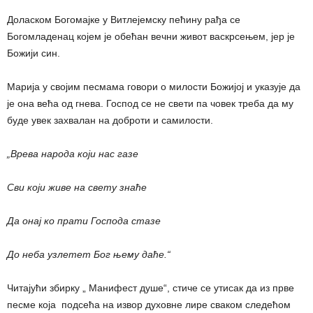
Доласком Богомајке у Витлејемску пећину рађа се
Богомладенац којем је обећан вечни живот васкрсењем, јер је
Божији син.
Марија у својим песмама говори о милости Божијој и указује да
је она већа од гнева. Господ се не свети па човек треба да му
буде увек захвалан на доброти и самилости.
„Врева народа који нас газе
Сви који живе на свету знаће
Да онај ко прати Господа стазе
До неба узлетет Бог њему даће.“
Читајући збирку „ Манифест душе“, стиче се утисак да из прве
песме која подсећа на извор духовне лире сваком следећом