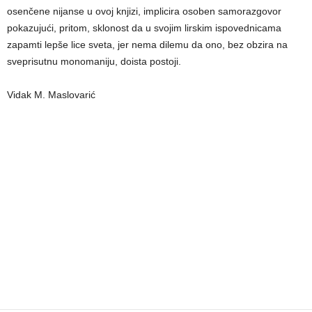
osenčene nijanse u ovoj knjizi, implicira osoben samorazgovor
pokazujući, pritom, sklonost da u svojim lirskim ispovednicama
zapamti lepše lice sveta, jer nema dilemu da ono, bez obzira na
sveprisutnu monomaniju, doista postoji.
Vidak M. Maslovarić