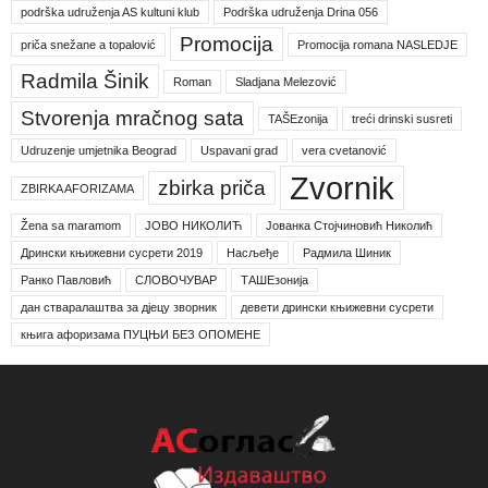
podrška udruženja AS kultuni klub
Podrška udruženja Drina 056
Promocija
priča snežane a topalović
Promocija romana NASLEDJE
Radmila Šinik
Roman
Sladjana Melezović
Stvorenja mračnog sata
TAŠEzonija
treći drinski susreti
Udruzenje umjetnika Beograd
Uspavani grad
vera cvetanović
Zvornik
zbirka priča
ZBIRKA AFORIZAMA
Žena sa maramom
ЈОВО НИКОЛИЋ
Јованка Стојчиновић Николић
Дрински књижевни сусрети 2019
Насљеђе
Радмила Шиник
Ранко Павловић
СЛОВОЧУВАР
ТАШЕзонија
дан стваралаштва за дјецу зворник
девети дрински књижевни сусрети
књига афоризама ПУЦЊИ БЕЗ ОПОМЕНЕ