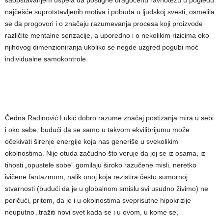
najčešće suprotstavljenih motiva i pobuda u ljudskoj svesti, osmelila
se da progovori i o značaju razumevanja procesa koji proizvode
različite mentalne senzacije, a uporedno i o nekolikim rizicima oko
njihovog dimenzioniranja ukoliko se negde uzgred pogubi moć
individualne samokontrole.
Čedna Radinović Lukić dobro razume značaj postizanja mira u sebi
i oko sebe, budući da se samo u takvom ekvilibrijumu može
očekivati širenje energije koja nas generiše u svekolikim
okolnostima. Nije otuda začudno što veruje da joj se iz osama, iz
tihosti „opustele sobe” gomilaju široko razučene misli, neretko
ivičene fantazmom, nalik onoj koja rezistira često sumornoj
stvarnosti (budući da je u globalnom smislu svi usudno živimo) ne
poričući, pritom, da je i u okolnostima sveprisutne hipokrizije
neuputno „tražiti novi svet kada se i u ovom, u kome se,