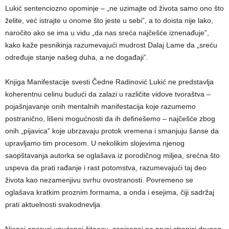
Lukić sentenciozno opominje – „ne uzimajte od života samo ono što
želite, već istrajte u onome što jeste u sebi”, a to doista nije lako,
naročito ako se ima u vidu „da nas sreća najčešće iznenađuje”,
kako kaže pesnikinja razumevajući mudrost Dalaj Lame da „sreću
određuje stanje našeg duha, a ne događaji”.
Knjiga Manifestacije svesti Čedne Radinović Lukić ne predstavlja
koherentnu celinu budući da zalazi u različite vidove tvoraštva –
pojašnjavanje onih mentalnih manifestacija koje razumemo
postranično, lišeni mogućnosti da ih definešemo – najčešće zbog
onih „pijavica” koje ubrzavaju protok vremena i smanjuju šanse da
upravljamo tim procesom. U nekolikim slojevima njenog
saopštavanja autorka se oglašava iz porodičnog miljea, srećna što
uspeva da prati rađanje i rast potomstva, razumevajući taj deo
života kao nezamenjivu svrhu ovostranosti. Povremeno se
oglašava kratkim proznim formama, a onda i esejima, čiji sadržaj
prati aktuelnosti svakodnevlja.
Njenoj oporuci upućenoj čitaocu, zapisanoj na prvoj stranici drugog