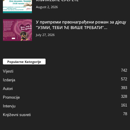
August 2, 2026
У припреми првонаграђени роман за дјецу
”УЗМИ, ТЕБИ ЋЕ ВИШЕ ТРЕБАТИ”...
July 27, 2026
Popularne Kategorije
742
Vijesti
572
Izdanja
393
Autori
328
Promocije
161
Intervju
78
Književni susreti