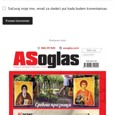
Sačuvaj moje ime, email za sledeći put kada budem komentarisao.
A
l
- Reklamni blok -
t
e
r
n
a
t
i
v
e
: