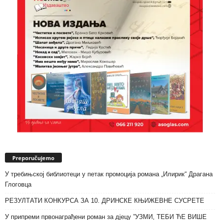
Preporučujemo
У требињској библиотеци у петак промоција романа „Илирик“ Драгана
Глоговца
РЕЗУЛТАТИ КОНКУРСА ЗА 10. ДРИНСКЕ КЊИЖЕВНЕ СУСРЕТЕ
У припреми првонаграђени роман за дјецу ”УЗМИ, ТЕБИ ЋЕ ВИШЕ