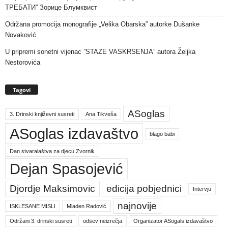
ТРЕБАТИ” Зорице Блумквист
Održana promocija monografije „Velika Obarska” autorke Dušanke
Novaković
U pripremi sonetni vijenac ”STAZE VASKRSENJA” autora Željka
Nestorovića
Tagovi
ASoglas
3. Drinski književni susreti
Ana Tikveša
ASoglas izdavaštvo
blago babi
Dan stvaralaštva za djecu Zvornik
Dejan Spasojević
Djordje Maksimovic
edicija pobjednici
Intervju
najnovije
ISKLESANE MISLI
Mladen Radović
Održani 3. drinski susreti
odsev neizrečja
Organizator ASogals izdavaštvo