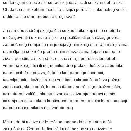
sentencijom da „sve što se radi iz ljubavi, radi se izvan dobra i zla”.
Otuda će na nekolikim mestima u knjizi poručiti – „ako nekog volite,
radite to tiho // ne probudite drugi svet”.
Znatan deo sadržaja knjige čita se kao haiku zapisi, te se otuda
može govoriti i o knjizi u knjizi, o specifičnosti pesničkog govora
zapamćenog i u njenim ranije objavljenim knjigama. U tim slojevima
razmišljanja se kreću prema onim senzacijama koje su ustopne
životu pojedinaca i zajednice – snovima, upotrebi i zloupotrebi
vremena koje, hteli ili ne, nemilosrdno prolazi, duši kao saborniku
najpre psihičkih pojava, ćutanju kao paradigmi nemoći,
usamljenosti – čežnji na koju vrlo često skreće čitaočevu pažnju
zapisujući „ako ti odeš, kome ja da ostanem”, ili „ne tražim ništa,
osim da me voliš”. Tako se otvaraju i zatvaraju krugovi njenih
čekanja da se u nekom kontinuumu opredmete dolaskom onog koji
na putu do nje nikada nije zameo trag.
Mislim da bi uz sve ovde rečeno mogao da se primeri opšti
zaključak da Čedna Radinović Lukić, bez obzira na izvesne