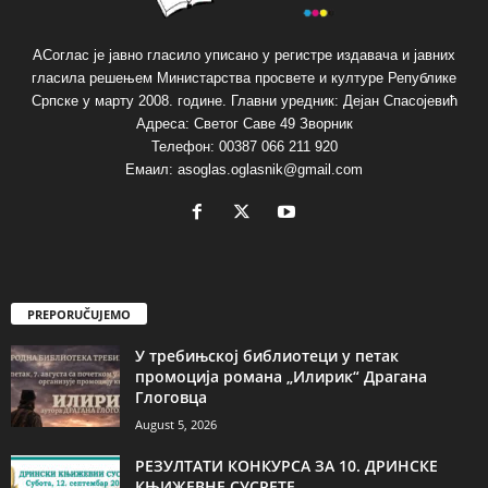
АСоглас је јавно гласило уписано у регистре издавача и јавних
гласила решењем Министарства просвете и културе Републике
Српске у марту 2008. године. Главни уредник: Дејан Спасојевић
Адреса: Светог Саве 49 Зворник
Телефон: 00387 066 211 920
Емаил: asoglas.oglasnik@gmail.com
PREPORUČUJEMO
У требињској библиотеци у петак
промоција романа „Илирик“ Драгана
Глоговца
August 5, 2026
РЕЗУЛТАТИ КОНКУРСА ЗА 10. ДРИНСКЕ
КЊИЖЕВНЕ СУСРЕТЕ