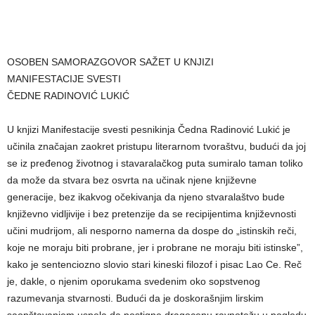
OSOBEN SAMORAZGOVOR SAŽET U KNJIZI
MANIFESTACIJE SVESTI
ČEDNE RADINOVIĆ LUKIĆ
U knjizi Manifestacije svesti pesnikinja Čedna Radinović Lukić je
učinila značajan zaokret pristupu literarnom tvoraštvu, budući da joj
se iz pređenog životnog i stavaralačkog puta sumiralo taman toliko
da može da stvara bez osvrta na učinak njene književne
generacije, bez ikakvog očekivanja da njeno stvaralaštvo bude
književno vidljivije i bez pretenzije da se recipijentima književnosti
učini mudrijom, ali nesporno namerna da dospe do „istinskih reči,
koje ne moraju biti probrane, jer i probrane ne moraju biti istinske”,
kako je sentenciozno slovio stari kineski filozof i pisac Lao Ce. Reč
je, dakle, o njenim oporukama svedenim oko sopstvenog
razumevanja stvarnosti. Budući da je doskorašnjim lirskim
saopštavanjem uspela da postigne dragocenu ravnotežu u pogledu