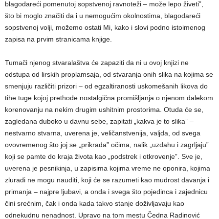
blagodareći pomenutoj sopstvenoj ravnoteži – može lepo živeti”,
što bi moglo značiti da i u nemogućim okolnostima, blagodareći
sopstvenoj volji, možemo ostati Mi, kako i slovi podno istoimenog
zapisa na prvim stranicama knjige.
Tumači njenog stvaralaštva će zapaziti da ni u ovoj knjizi ne
odstupa od lirskih proplamsaja, od stvaranja onih slika na kojima se
smenjuju različiti prizori – od egzaltiranosti uskomešanih likova do
tihe tuge kojoj prethode nostalgična promišljanja o njenom dalekom
korenovanju na nekim drugim ushitnim prostorima. Otuda će se,
zagledana duboko u davnu sebe, zapitati „kakva je to slika” –
nestvarno stvarna, uverena je, veličanstvenija, valjda, od svega
ovovremenog što joj se „prikrada” očima, nalik „uzdahu i zagrljaju”
koji se pamte do kraja života kao „podstrek i otkrovenje”. Sve je,
uverena je pesnikinja, u zapisima kojima vreme ne oponira, kojima
zluradi ne mogu nauditi, koji će se razumeti kao mudrost davanja i
primanja – najpre ljubavi, a onda i svega što pojedinca i zajednicu
čini srećnim, čak i onda kada takvo stanje doživljavaju kao
odnekudnu nenadnost. Upravo na tom mestu Čedna Radinović