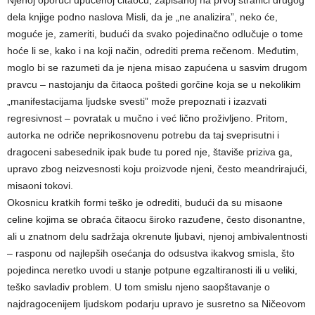
dela knjige podno naslova Misli, da je „ne analizira”, neko će,
moguće je, zameriti, budući da svako pojedinačno odlučuje o tome
hoće li se, kako i na koji način, odrediti prema rečenom. Međutim,
moglo bi se razumeti da je njena misao zapućena u sasvim drugom
pravcu – nastojanju da čitaoca poštedi gorčine koja se u nekolikim
„manifestacijama ljudske svesti” može prepoznati i izazvati
regresivnost – povratak u mučno i već lično proživljeno. Pritom,
autorka ne odriče neprikosnovenu potrebu da taj sveprisutni i
dragoceni sabesednik ipak bude tu pored nje, štaviše priziva ga,
upravo zbog neizvesnosti koju proizvode njeni, često meandrirajući,
misaoni tokovi.
Okosnicu kratkih formi teško je odrediti, budući da su misaone
celine kojima se obraća čitaocu široko razuđene, često disonantne,
ali u znatnom delu sadržaja okrenute ljubavi, njenoj ambivalentnosti
– rasponu od najlepših osećanja do odsustva ikakvog smisla, što
pojedinca neretko uvodi u stanje potpune egzaltiranosti ili u veliki,
teško savladiv problem. U tom smislu njeno saopštavanje o
najdragocenijem ljudskom podarju upravo je susretno sa Ničeovom