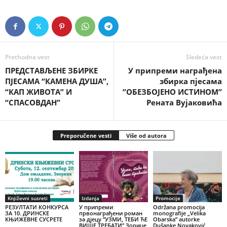
Prethodna vest
Sledeća vest
ПРЕДСТАВЉЕНЕ ЗБИРКЕ
У припреми награђена
ПЈЕСАМА “КАМЕНА ДУША”,
збирка пјесама
“КАП ЖИВОТА” И
”ОБЕЗБОЈЕНО ИСТИНОМ”
“СПАСОВДАН”
Рената Вујаковића
Preporučene vesti
Više od autora
Književni susreti
Izdanja
Promocije
РЕЗУЛТАТИ КОНКУРСА
У припреми
Održana promocija
ЗА 10. ДРИНСКЕ
првонаграђени роман
monografije „Velika
КЊИЖЕВНЕ СУСРЕТЕ
за дјецу ”УЗМИ, ТЕБИ ЋЕ
Obarska” autorke
ВИШЕ ТРЕБАТИ” Зорице
Dušanke Novaković