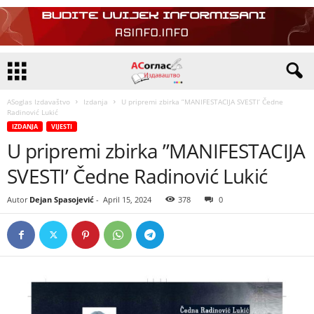
ASoglas Izdavaštvo
Izdanja
U pripremi zbirka ”MANIFESTACIJA SVESTI’ Čedne
Radinović Lukić
IZDANJA
VIJESTI
U pripremi zbirka ”MANIFESTACIJA
SVESTI’ Čedne Radinović Lukić
Autor
Dejan Spasojević
-
April 15, 2024
378
0