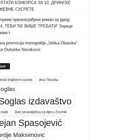
ЛТАТИ КОНКУРСА ЗА 10. ДРИНСКЕ
ЖЕВНЕ СУСРЕТЕ
преми првонаграђени роман за дјецу
И, ТЕБИ ЋЕ ВИШЕ ТРЕБАТИ” Зорице
квист
na promocija monografije „Velika Obarska”
ke Dušanke Novaković
ovi
inski književni susreti
Ana Tikveša
oglas
Soglas izdavaštvo
 babi
Dan stvaralaštva za djecu Zvornik
ejan Spasojević
ordje Maksimovic