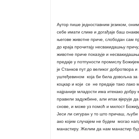
Аутор пише једноставним језиком, оним
себе имати слике и догађаје баш онакве
његове животне приче, слободан сам п
до краја прочитају несвакидашњу причу,
животне приче показује и несвакидашњи 
предаје у потпуности промислу Божије
је Станков пут до великог добротвора и
уштеђевином која би била довољна за фин
коцкар и који се не предаје тако лако м
најраније младости има итекако добру 
правили задужбине, али ипак вјерује да
снове, и може уз помоћ и милост Божију
Јеси ли сигуран у то што причаш, љуби 
ако којим случајем не будем могао нап
манастиру. Желим да нам манастир бу