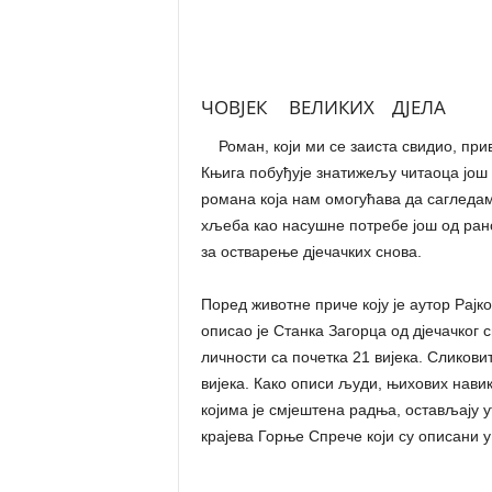
ЧОВЈЕК ВЕЛИКИХ ДЈЕЛА
Роман, који ми се заиста свидио, приву
Књига побуђује знатижељу читаоца још
романа која нам омогућава да сагледамо
хљеба као насушне потребе још од раног
за остварење дјечачких снова.
Поред животне приче коју је аутор Рајк
описао је Станка Загорца од дјечачког с
личности са почетка 21 вијека. Сликови
вијека. Како описи људи, њихових навик
којима је смјештена радња, остављају 
крајева Горње Спрече који су описани у