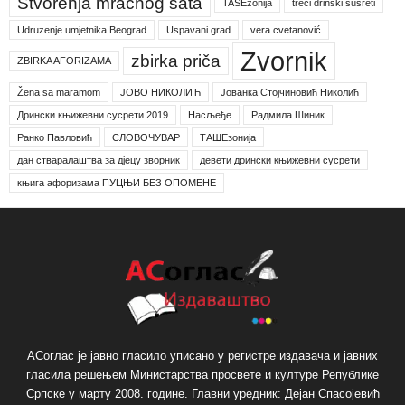
Stvorenja mračnog sata
TAŠEzonija
treći drinski susreti
Udruzenje umjetnika Beograd
Uspavani grad
vera cvetanović
Zvornik
zbirka priča
ZBIRKA AFORIZAMA
Žena sa maramom
ЈОВО НИКОЛИЋ
Јованка Стојчиновић Николић
Дрински књижевни сусрети 2019
Насљеђе
Радмила Шиник
Ранко Павловић
СЛОВОЧУВАР
ТАШЕзонија
дан стваралаштва за дјецу зворник
девети дрински књижевни сусрети
књига афоризама ПУЦЊИ БЕЗ ОПОМЕНЕ
АСоглас је јавно гласило уписано у регистре издавача и јавних
гласила решењем Министарства просвете и културе Републике
Српске у марту 2008. године. Главни уредник: Дејан Спасојевић