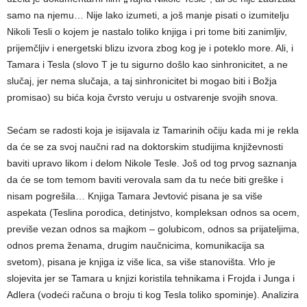
samo na njemu… Nije lako izumeti, a još manje pisati o izumitelju
Nikoli Tesli o kojem je nastalo toliko knjiga i pri tome biti zanimljiv,
prijemčljiv i energetski blizu izvora zbog kog je i poteklo more. Ali, i
Tamara i Tesla (slovo T je tu sigurno došlo kao sinhronicitet, a ne
slučaj, jer nema slučaja, a taj sinhronicitet bi mogao biti i Božja
promisao) su bića koja čvrsto veruju u ostvarenje svojih snova.
Sećam se radosti koja je isijavala iz Tamarinih očiju kada mi je rekla
da će se za svoj naučni rad na doktorskim studijima književnosti
baviti upravo likom i delom Nikole Tesle. Još od tog prvog saznanja
da će se tom temom baviti verovala sam da tu neće biti greške i
nisam pogrešila… Knjiga Tamara Jevtović pisana je sa više
aspekata (Teslina porodica, detinjstvo, kompleksan odnos sa ocem,
previše vezan odnos sa majkom – golubicom, odnos sa prijateljima,
odnos prema ženama, drugim naučnicima, komunikacija sa
svetom), pisana je knjiga iz više lica, sa više stanovišta. Vrlo je
slojevita jer se Tamara u knjizi koristila tehnikama i Frojda i Junga i
Adlera (vodeći računa o broju ti kog Tesla toliko spominje). Analizira