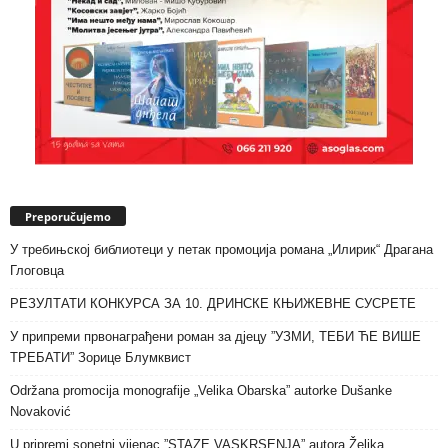
Preporučujemo
У требињској библиотеци у петак промоција романа „Илирик“ Драгана
Глоговца
РЕЗУЛТАТИ КОНКУРСА ЗА 10. ДРИНСКЕ КЊИЖЕВНЕ СУСРЕТЕ
У припреми првонаграђени роман за дјецу ”УЗМИ, ТЕБИ ЋЕ ВИШЕ
ТРЕБАТИ” Зорице Блумквист
Održana promocija monografije „Velika Obarska” autorke Dušanke
Novaković
U pripremi sonetni vijenac ”STAZE VASKRSENJA” autora Željka