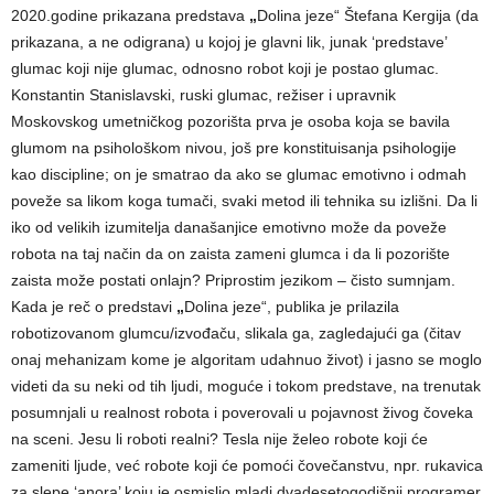
2020.godine prikazana predstava
„
Dolina jeze“ Štefana Kergija (da
prikazana, a ne odigrana) u kojoj je glavni lik, junak ‘predstave’
glumac koji nije glumac, odnosno robot koji je postao glumac.
Konstantin Stanislavski, ruski glumac, režiser i upravnik
Moskovskog umetničkog pozorišta prva je osoba koja se bavila
glumom na psihološkom nivou, još pre konstituisanja psihologije
kao discipline; on je smatrao da ako se glumac emotivno i odmah
poveže sa likom koga tumači, svaki metod ili tehnika su izlišni. Da li
iko od velikih izumitelja današanjice emotivno može da poveže
robota na taj način da on zaista zameni glumca i da li pozorište
zaista može postati onlajn? Priprostim jezikom – čisto sumnjam.
Kada je reč o predstavi
„
Dolina jeze“, publika je prilazila
robotizovanom glumcu/izvođaču, slikala ga, zagledajući ga (čitav
onaj mehanizam kome je algoritam udahnuo život) i jasno se moglo
videti da su neki od tih ljudi, moguće i tokom predstave, na trenutak
posumnjali u realnost robota i poverovali u pojavnost živog čoveka
na sceni. Jesu li roboti realni? Tesla nije želeo robote koji će
zameniti ljude, već robote koji će pomoći čovečanstvu, npr. rukavica
za slepe ‘anora’ koju je osmislio mladi dvadesetogodišnji programer