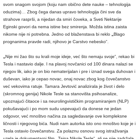
svom snagom svojom (koju nam obično dete nauke – tehnologija
oduzima)… Zbog čega danas upravo tehnologija čini sve da
strahove rasprši, a nijedan da smiri čoveka, a Sveti Nektarije
Eginski govori da nema istine bez smirenja. Možda istina zaista
nikome nije ni potrebna. Jedno od blaženstava bi reklo
„
Blago
prognanima pravde radi, njihovo je Carstvo nebesko“.
„
Nije mi žao što su krali moje ideje, već što nemaju svoje“, rekao bi
Tesla i nastavio dalje. I na plavoj novčanici od 100 dinara nalazi se
njegov lik, iako je on bio nematerijalan i pre i iznad svega duhovan i
duševan, iako je cepao novac, onaj novac zbog kog čovečanstvo
već vekovima ratuje. Tamara Jevtović analizirala je život i delo
(skromnog genija) Nikole Tesle sa stanovišta psihoanalize,
upoznajući čitaoce i sa neurolingvističkim programiranjem (NLP)
pokušavajući i po mom sudu uspevajući da donese ne jedan
odgovor, već mnoštvo načina za sagledavanje ove kompleksne
ličnosti i njegovog bića. Nudi nam autorka isto ono mnoštvo koje je i
Tesla ostavio čovečanstvu. Za polaznu osnovu svog istraživanja
uzela je dokumentarni film
„
Tajna Nikole Tesle“, ali se nije zadržala