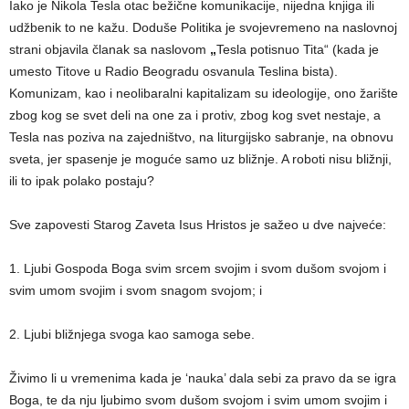
Iako je Nikola Tesla otac bežične komunikacije, nijedna knjiga ili
udžbenik to ne kažu. Doduše Politika je svojevremeno na naslovnoj
strani objavila članak sa naslovom
„
Tesla potisnuo Tita“ (kada je
umesto Titove u Radio Beogradu osvanula Teslina bista).
Komunizam, kao i neolibaralni kapitalizam su ideologije, ono žarište
zbog kog se svet deli na one za i protiv, zbog kog svet nestaje, a
Tesla nas poziva na zajedništvo, na liturgijsko sabranje, na obnovu
sveta, jer spasenje je moguće samo uz bližnje. A roboti nisu bližnji,
ili to ipak polako postaju?
Sve zapovesti Starog Zaveta Isus Hristos je sažeo u dve najveće:
1. Ljubi Gospoda Boga svim srcem svojim i svom dušom svojom i
svim umom svojim i svom snagom svojom; i
2. Ljubi bližnjega svoga kao samoga sebe.
Živimo li u vremenima kada je ‘nauka’ dala sebi za pravo da se igra
Boga, te da nju ljubimo svom dušom svojom i svim umom svojim i