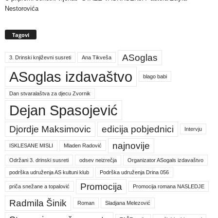
Nestorovića
Tagovi
ASoglas
3. Drinski književni susreti
Ana Tikveša
ASoglas izdavaštvo
blago babi
Dan stvaralaštva za djecu Zvornik
Dejan Spasojević
Djordje Maksimovic
edicija pobjednici
Intervju
najnovije
ISKLESANE MISLI
Mladen Radović
Održani 3. drinski susreti
odsev neizrečja
Organizator ASogals izdavaštvo
podrška udruženja AS kultuni klub
Podrška udruženja Drina 056
Promocija
priča snežane a topalović
Promocija romana NASLEDJE
Radmila Šinik
Roman
Sladjana Melezović