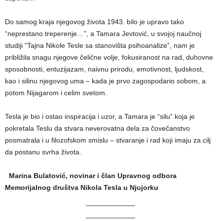
Do samog kraja njegovog života 1943. bilo je upravo tako
“neprestano treperenje…”, a Tamara Jevtović, u svojoj naučnoj
studiji “Tajna Nikole Tesle sa stanovišta psihoanalize”, nam je
približila snagu njegove čelične volje, fokusiranost na rad, duhovne
sposobnosti, entuzijazam, naivnu prirodu, emotivnost, ljudskost,
kao i silinu njegovog uma – kada je prvo zagospodario sobom, a
potom Nijagarom i celim svetom.
Tesla je bio i ostao inspiracija i uzor, a Tamara je “silu” koja je
pokretala Teslu da stvara neverovatna dela za čovečanstvo
posmatrala i u filozofskom smislu – stvaranje i rad koji imaju za cilj
da postanu svrha života.
Marina Bulatović, novinar i član Upravnog odbora
Memorijalnog društva Nikola Tesla u Njujorku