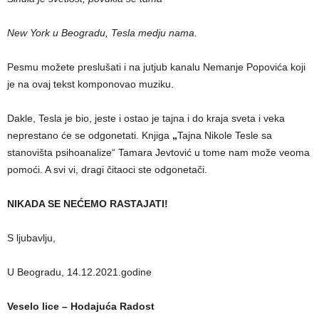
New York u Beogradu, Tesla medju nama.
Pesmu možete preslušati i na jutjub kanalu Nemanje Popovića koji
je na ovaj tekst komponovao muziku.
Dakle, Tesla je bio, jeste i ostao je tajna i do kraja sveta i veka
neprestano će se odgonetati. Knjiga
„
Tajna Nikole Tesle sa
stanovišta psihoanalize“ Tamara Jevtović u tome nam može veoma
pomoći. A svi vi, dragi čitaoci ste odgonetači.
NIKADA SE NEĆEMO RASTAJATI!
S ljubavlju,
U Beogradu, 14.12.2021.godine
Veselo lice – Hodajuća Radost