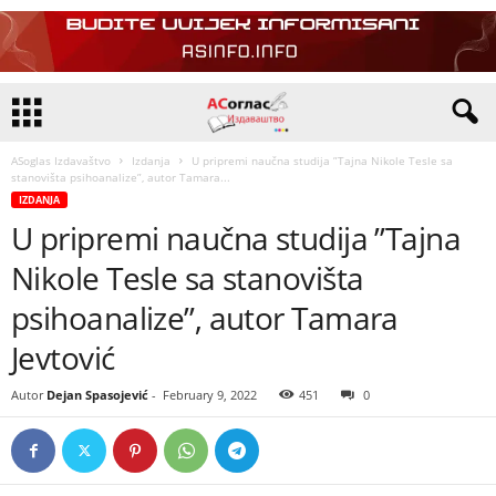
ASoglas Izdavaštvo
Izdanja
U pripremi naučna studija ”Tajna Nikole Tesle sa
stanovišta psihoanalize”, autor Tamara...
IZDANJA
U pripremi naučna studija ”Tajna
Nikole Tesle sa stanovišta
psihoanalize”, autor Tamara
Jevtović
Autor
Dejan Spasojević
-
February 9, 2022
451
0