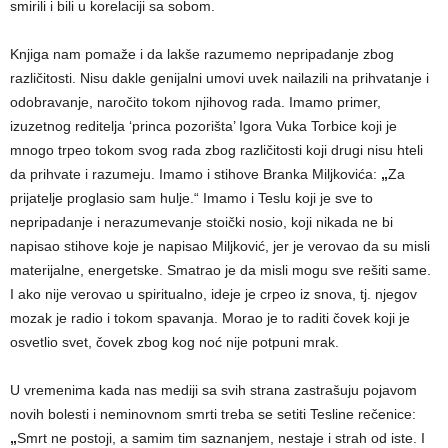
smirili i bili u korelaciji sa sobom.
Knjiga nam pomaže i da lakše razumemo nepripadanje zbog
različitosti. Nisu dakle genijalni umovi uvek nailazili na prihvatanje i
odobravanje, naročito tokom njihovog rada. Imamo primer,
izuzetnog reditelja ‘princa pozorišta’ Igora Vuka Torbice koji je
mnogo trpeo tokom svog rada zbog različitosti koji drugi nisu hteli
da prihvate i razumeju. Imamo i stihove Branka Miljkovića:
„
Za
prijatelje proglasio sam hulje.“ Imamo i Teslu koji je sve to
nepripadanje i nerazumevanje stoički nosio, koji nikada ne bi
napisao stihove koje je napisao Miljković, jer je verovao da su misli
materijalne, energetske. Smatrao je da misli mogu sve rešiti same.
I ako nije verovao u spiritualno, ideje je crpeo iz snova, tj. njegov
mozak je radio i tokom spavanja. Morao je to raditi čovek koji je
osvetlio svet, čovek zbog kog noć nije potpuni mrak.
U vremenima kada nas mediji sa svih strana zastrašuju pojavom
novih bolesti i neminovnom smrti treba se setiti Tesline rečenice:
„
Smrt ne postoji, a samim tim saznanjem, nestaje i strah od iste. I