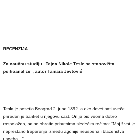
RECENZIJA
Za naučnu studiju “Tajna Nikole Tesle sa stanovišta
psihoanalize”, autor Tamara Jevtović
Tesla je posetio Beograd 2. juna 1892. a oko devet sati uveče
priređen je banket u njegovu čast. On je bio veoma dobro
raspoložen, pa se obratio prisutnima sledećim rečima: “Moj život je
neprestano treperenje između agonije neuspeha i blaženstva
uspeha…”