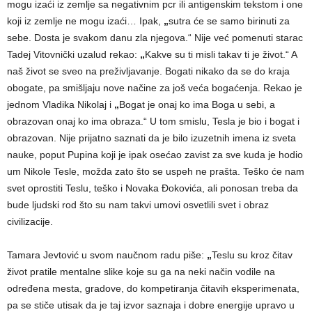
mogu izaći iz zemlje sa negativnim pcr ili antigenskim tekstom i one
koji iz zemlje ne mogu izaći… Ipak,
„
sutra će se samo birinuti za
sebe. Dosta je svakom danu zla njegova.“ Nije već pomenuti starac
Tadej Vitovnički uzalud rekao:
„
Kakve su ti misli takav ti je život.“ A
naš život se sveo na preživljavanje. Bogati nikako da se do kraja
obogate, pa smišljaju nove načine za još veća bogaćenja. Rekao je
jednom Vladika Nikolaj i
„
Bogat je onaj ko ima Boga u sebi, a
obrazovan onaj ko ima obraza.“ U tom smislu, Tesla je bio i bogat i
obrazovan. Nije prijatno saznati da je bilo izuzetnih imena iz sveta
nauke, poput Pupina koji je ipak osećao zavist za sve kuda je hodio
um Nikole Tesle, možda zato što se uspeh ne prašta. Teško će nam
svet oprostiti Teslu, teško i Novaka Đokovića, ali ponosan treba da
bude ljudski rod što su nam takvi umovi osvetlili svet i obraz
civilizacije.
Tamara Jevtović u svom naučnom radu piše:
„
Teslu su kroz čitav
život pratile mentalne slike koje su ga na neki način vodile na
određena mesta, gradove, do kompetiranja čitavih eksperimenata,
pa se stiče utisak da je taj izvor saznaja i dobre energije upravo u