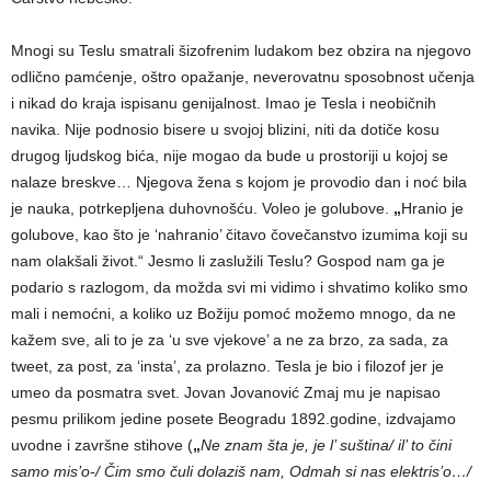
Mnogi su Teslu smatrali šizofrenim ludakom bez obzira na njegovo
odlično pamćenje, oštro opažanje, neverovatnu sposobnost učenja
i nikad do kraja ispisanu genijalnost. Imao je Tesla i neobičnih
navika. Nije podnosio bisere u svojoj blizini, niti da dotiče kosu
drugog ljudskog bića, nije mogao da bude u prostoriji u kojoj se
nalaze breskve… Njegova žena s kojom je provodio dan i noć bila
je nauka, potrkepljena duhovnošću. Voleo je golubove.
„
Hranio je
golubove, kao što je ‘nahranio’ čitavo čovečanstvo izumima koji su
nam olakšali život.“ Jesmo li zaslužili Teslu? Gospod nam ga je
podario s razlogom, da možda svi mi vidimo i shvatimo koliko smo
mali i nemoćni, a koliko uz Božiju pomoć možemo mnogo, da ne
kažem sve, ali to je za ‘u sve vjekove’ a ne za brzo, za sada, za
tweet, za post, za ‘insta’, za prolazno. Tesla je bio i filozof jer je
umeo da posmatra svet. Jovan Jovanović Zmaj mu je napisao
pesmu prilikom jedine posete Beogradu 1892.godine, izdvajamo
uvodne i završne stihove (
„
Ne znam šta je, je l’ suština/ il’ to čini
samo mis’o-/ Čim smo čuli dolaziš nam, Odmah si nas elektris’o…/