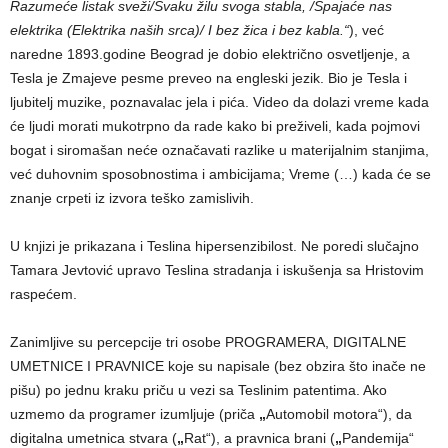
Razumeće listak sveži/Svaku žilu svoga stabla, /Spajaće nas
elektrika (Elektrika naših srca)/ I bez žica i bez kabla.“
), već
naredne 1893.godine Beograd je dobio električno osvetljenje, a
Tesla je Zmajeve pesme preveo na engleski jezik. Bio je Tesla i
ljubitelj muzike, poznavalac jela i pića. Video da dolazi vreme kada
će ljudi morati mukotrpno da rade kako bi preživeli, kada pojmovi
bogat i siromašan neće označavati razlike u materijalnim stanjima,
već duhovnim sposobnostima i ambicijama; Vreme (…) kada će se
znanje crpeti iz izvora teško zamislivih.
U knjizi je prikazana i Teslina hipersenzibilost. Ne poredi slučajno
Tamara Jevtović upravo Teslina stradanja i iskušenja sa Hristovim
raspećem.
Zanimljive su percepcije tri osobe PROGRAMERA, DIGITALNE
UMETNICE I PRAVNICE koje su napisale (bez obzira što inače ne
pišu) po jednu kraku priču u vezi sa Teslinim patentima. Ako
uzmemo da programer izumljuje (priča
„
Automobil motora“), da
digitalna umetnica stvara (
„
Rat“), a pravnica brani (
„
Pandemija“