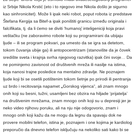
iz Srbije Nikola Krstić (eto i to njegovo ime Nikola došlo je sigurno
kao sinhronicitet). Može li ipak neki robot, poput robota iz predstave
Štefana Kergija sa Bitef-a ipak poništiti granicu između originala i
falcifikata, tj. da li ćemo se diviti ‘humanoj’ inteligeniciji koja pravi
veštačku (ne zaboravimo robote koji su programirani da ubijaju
ljude – ili se program pokvari, pa umesto da se igra sa detetom,
tokom čuvanja ubije ga) ili antopocentrizam (stanovište da je čovek
središte sveta i krajnja svrha njegovog razvitka) ipak čini svoje… Da
ne pominjemo zavisnost od društvenih mreža ili nasilje na istima,
koja nanosi trajne posledice na mentalno zdravlje. Ne poznajem
ljude koji bi se osetili potištenim tokom šetnje po prirodi ili pentranja
uz brdo i recitovanja napamet
„
Gorskog vijenca“, ali znam mnogo
onih koji su besni, tužni, usamljeni bez obzira na hiljade ‘prijatelja’
na društvenim mrežama, znam mnogo onih koji su u depresiji jer je
neko video njihovu poruku, ali na nju nije odogovorio, znam i
mnogo onih koji kažu da ne mogu da legnu da spavaju dok ne
provere mobilni telefon, istina je, poznajem i one kojima je kardiolog
preporučio da dnevno telefon isključuju na nekoliko sati kako bi se