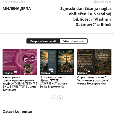
Prethodna vest
Sledeća vest
МИЛЕНА ДРПА
Svjetski dan čitanja naglas
obilježen i u Narodnoj
biblioteci ”Vladimir
Gaćinović” u Bileći
Preporučene vesti
Više od autora
Izdanja
Izdanja
Izdanja
У припреми
U pripremi sonetni
У припреми роман ”
првонаграђени роман
vijenac ”STAZE
Осмијехом кроз олује”
за дјецу ”УЗМИ, ТЕБИ ЋЕ
VASKRSENJA” autora
Жељка Несторовића
ВИШЕ ТРЕБАТИ” Зорице
Željka Nestorovića
Блумквист
Ostavi komentar