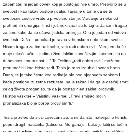
zapamtite: ni jedan čovek koji je postojao nije umro. Pretvorio se u
svetlost i kao takav postoje i dalje. Tajna je u tome da se te
svetlosne čestice vrate u prvobitno stanje. Vraćanje u neku od
prethodnih energija. Hrist i još neki znali su tu tajnu. Ja sam tragao
za time kako da se očuva ljudska energija. Ona je jedan od vidova
svetlosti. Duša – ponekad je ravna vrhunskom nebeskom svetlu.
Nisam tragao za tim radi sebe, već radi dobra svih. Verujem da će
moje otkriće učiniti ljudima život lakšim i snošljivijim i usmeriti ih na
duhovnost i moralnost… “ To Teslino
„
radi dobra svih“ možemo
protumačiti i kao Hrista radi. Tesla je rano izgubio i svoga brata
Dana, te je tako često kod roditelja bio pod njegovom senkom i
kada postigne izuzetne rezultete, pa je rekao i da ga je osećaj smrti
celog života proganjao, te da je postao njen zakleti protivnik.
Hristos vaskrse – Vaistinu vaskrse!
„
Pravi smisao mojih
pronalazaka bio je borba protiv smrti.“
Tesla je želeo da služi čovečanstvu, a ne da isto materijalno koristi,
poput drugih naučnika (Edisona, Morgana)… Lako je kititi se tuđim
perjem (Teslinim izumima), a svetu Teslu predstaviti kao uništitelja