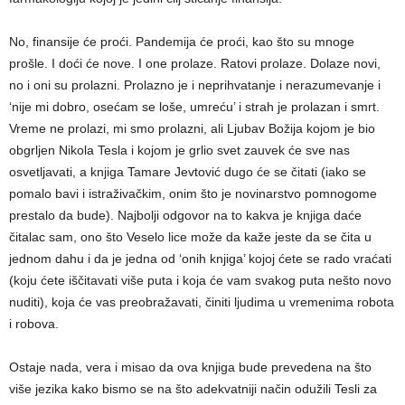
No, finansije će proći. Pandemija će proći, kao što su mnoge
prošle. I doći će nove. I one prolaze. Ratovi prolaze. Dolaze novi,
no i oni su prolazni. Prolazno je i neprihvatanje i nerazumevanje i
‘nije mi dobro, osećam se loše, umreću’ i strah je prolazan i smrt.
Vreme ne prolazi, mi smo prolazni, ali Ljubav Božija kojom je bio
obgrljen Nikola Tesla i kojom je grlio svet zauvek će sve nas
osvetljavati, a knjiga Tamare Jevtović dugo će se čitati (iako se
pomalo bavi i istraživačkim, onim što je novinarstvo pomnogome
prestalo da bude). Najbolji odgovor na to kakva je knjiga daće
čitalac sam, ono što Veselo lice može da kaže jeste da se čita u
jednom dahu i da je jedna od ‘onih knjiga’ kojoj ćete se rado vraćati
(koju ćete iščitavati više puta i koja će vam svakog puta nešto novo
nuditi), koja će vas preobražavati, činiti ljudima u vremenima robota
i robova.
Ostaje nada, vera i misao da ova knjiga bude prevedena na što
više jezika kako bismo se na što adekvatniji način odužili Tesli za