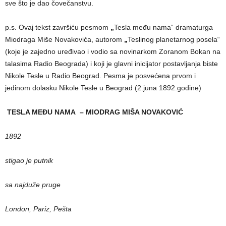
sve što je dao čovečanstvu.
p.s. Ovaj tekst završiću pesmom
„
Tesla među nama“ dramaturga
Miodraga Miše Novakovića, autorom
„
Teslinog planetarnog posela“
(koje je zajedno uređivao i vodio sa novinarkom Zoranom Bokan na
talasima Radio Beograda) i koji je glavni inicijator postavljanja biste
Nikole Tesle u Radio Beograd. Pesma je posvećena prvom i
jedinom dolasku Nikole Tesle u Beograd (2.juna 1892.godine)
TESLA MEĐU NAMA – MIODRAG MIŠA NOVAKOVIĆ
1892
stigao je putnik
sa najduže pruge
London, Pariz, Pešta