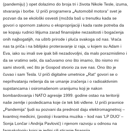
(pandemiju) ) opet dolazimo do broja tri i života Nikole Tesle, izuma,
stvaranja i borbe. U priči programera
„
Automobil motora“ svet je
pozvan da se ekološki osvesti (možda baš u trenutku kada se
govori o spornom zakonu o eksproprijaciji i kada raste potreba da
se kopaju rudnici litijuma zarad finansijske nezasitosti i bogaćenja
onih najbogatijih, na uštrb prirode i pluća svakoga od nas. Vraća
nas ta priča i na biblijsko proteravanje iz raja, u kojem su Adam i
Eva, iako su imali sve ipak bili nezadovoljni, da malo porazmislimo i
da se vratimo sebi, da sačuvamo ono što imamo, što nismo mi
sami stvorili, već što je Gospod stvorio za sve nas. Ono što je
čuvao i sam Tesla. U priči digitalne umetnice
„
Rat“ govori se o
neprihvatanju rešenja da se umanje zračenja i o radioaktivnim
supstancama i osiromašenom uranijumu koji je nakon
bombardovanja i NATO agresije 1999. godine ostao na teritoriji
naše zemlje i posledicama koje će tek biti viđene. U priči pravnice
„
Pandemija“ ljudi su pozvani da prednost daju elektromagnetnoj –
kvantnoj medicini, (postoji i kvantna muzika – kod nas ‘LP DUO’ –
Sonja Lončar i Andrija Pavlović) i njenom razvoju u odnosu na
farmakologiju kojoj je jedini cilj sticanje finansija.