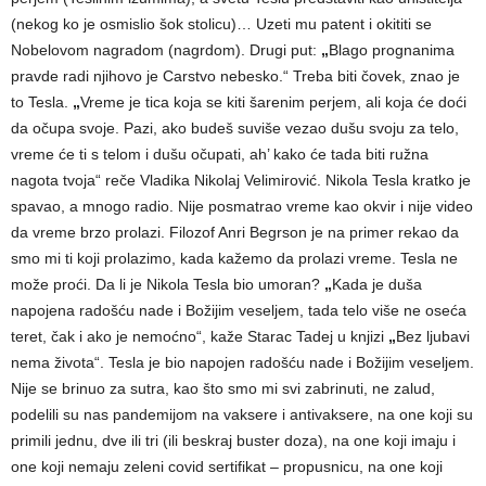
(nekog ko je osmislio šok stolicu)… Uzeti mu patent i okititi se
Nobelovom nagradom (nagrdom). Drugi put:
„
Blago prognanima
pravde radi njihovo je Carstvo nebesko.“ Treba biti čovek, znao je
to Tesla.
„
Vreme je tica koja se kiti šarenim perjem, ali koja će doći
da očupa svoje. Pazi, ako budeš suviše vezao dušu svoju za telo,
vreme će ti s telom i dušu očupati, ah’ kako će tada biti ružna
nagota tvoja“ reče Vladika Nikolaj Velimirović. Nikola Tesla kratko je
spavao, a mnogo radio. Nije posmatrao vreme kao okvir i nije video
da vreme brzo prolazi. Filozof Anri Begrson je na primer rekao da
smo mi ti koji prolazimo, kada kažemo da prolazi vreme. Tesla ne
može proći. Da li je Nikola Tesla bio umoran?
„
Kada je duša
napojena radošću nade i Božijim veseljem, tada telo više ne oseća
teret, čak i ako je nemoćno“, kaže Starac Tadej u knjizi
„
Bez ljubavi
nema života“. Tesla je bio napojen radošću nade i Božijim veseljem.
Nije se brinuo za sutra, kao što smo mi svi zabrinuti, ne zalud,
podelili su nas pandemijom na vaksere i antivaksere, na one koji su
primili jednu, dve ili tri (ili beskraj buster doza), na one koji imaju i
one koji nemaju zeleni covid sertifikat – propusnicu, na one koji