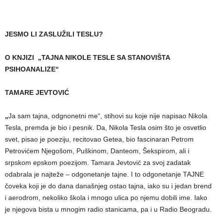
JESMO LI ZASLUŽILI TESLU?
O KNJIZI
„
TAJNA NIKOLE TESLE SA STANOVIŠTA
PSIHOANALIZE
“
TAMARE JEVTOVIĆ
„
Ja sam tajna, odgnonetni me“, stihovi su koje nije napisao Nikola
Tesla, premda je bio i pesnik. Da, Nikola Tesla osim što je osvetlio
svet, pisao je poeziju, recitovao Getea, bio fascinaran Petrom
Petrovićem Njegošom, Puškinom, Danteom, Šekspirom, ali i
srpskom epskom poezijom. Tamara Jevtović za svoj zadatak
odabrala je najteže – odgonetanje tajne. I to odgonetanje TAJNE
čoveka koji je do dana današnjeg ostao tajna, iako su i jedan brend
i aerodrom, nekoliko škola i mnogo ulica po njemu dobili ime. Iako
je njegova bista u mnogim radio stanicama, pa i u Radio Beogradu.