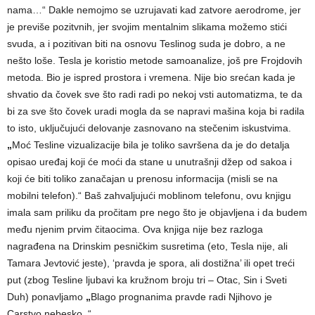
nama…“ Dakle nemojmo se uzrujavati kad zatvore aerodrome, jer
je previše pozitvnih, jer svojim mentalnim slikama možemo stići
svuda, a i pozitivan biti na osnovu Teslinog suda je dobro, a ne
nešto loše. Tesla je koristio metode samoanalize, još pre Frojdovih
metoda. Bio je ispred prostora i vremena. Nije bio srećan kada je
shvatio da čovek sve što radi radi po nekoj vsti automatizma, te da
bi za sve što čovek uradi mogla da se napravi mašina koja bi radila
to isto, uključujući delovanje zasnovano na stečenim iskustvima.
„
Moć Tesline vizualizacije bila je toliko savršena da je do detalja
opisao uređaj koji će moći da stane u unutrašnji džep od sakoa i
koji će biti toliko zanačajan u prenosu informacija (misli se na
mobilni telefon).“ Baš zahvaljujući moblinom telefonu, ovu knjigu
imala sam priliku da pročitam pre nego što je objavljena i da budem
među njenim prvim čitaocima. Ova knjiga nije bez razloga
nagrađena na Drinskim pesničkim susretima (eto, Tesla nije, ali
Tamara Jevtović jeste), ‘pravda je spora, ali dostižna’ ili opet treći
put (zbog Tesline ljubavi ka kružnom broju tri – Otac, Sin i Sveti
Duh) ponavljamo
„
Blago prognanima pravde radi Njihovo je
Carstvo nebesko. “