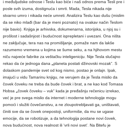
i međuljudske odnose i Teslu kao biće i naš odnos prema Tesli pre i
posle svih izuma, dostignuća i smrti. Mada, Tesla nikada nije
stvarno umro i nikada neće umreti. Analizira Teslu kao dušu (mislim
da se niko mlađi (bar da je meni poznato) na ovakav način Teslom
nije bavio). Knjiga je arhivska, dokumenarna, istorijska, u njoj su i
prošlost i sadašnjost i budućnost isprepletani i uvezani. Ona ništa
ne zaključuje, tera nas na promišljanje, pomaže nam da lakše
razumemo vremena u kojima se šume seku, a na hjihovom mestu
niču najveće fabrike za veštačku inteligeniciju. Nije Tesla slučajno
rekao da će jednoga dana
„
planeta postati džinovski mozak“. S
dolaskom pandemije svet od kog nismo, postao je onlajn. Ipak,
imajući u vidu Tamarinu knjigu, ne verujem da je Tesla mislio da
čovek čoveku ne treba da bude čovek i brat, a ne kao kod Tomasa
Hobsa
„
čovek čoveku – vuk“ kada je pređašnju rečenicu izrekao,
već je pre svega mislio da internet i moderne tehnologije mogu
pomoći i služiti čovečanstvu, a ne zloupotrebljavati ga, uništavati,
činiti sve da se čovek onepostoji, uniformiše, da mu se ugase
emocije, da se robotizuje, a da tehnologija postane novi čovek,
nova budućnost, nova realnost ili ‘vrli novi svet’. Na Bitefu je