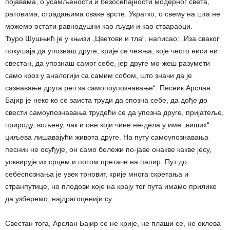
појавама, о усамљености и безосећајности модерног света,
ратовима, страдањима сваке врсте. Укратко, о свему на шта не
можемо остати равнодушни као људи и као ствараоци.
Ђуро Шушњић је у књизи „Цветови и тла“, написао: „Иза сваког
покушаја да упознаш друге, крије се чежња, које често ниси ни
свестан, да упознаш самог себе, јер друге мо-жеш разумети
само кроз у аналогији са самим собом, што значи да је
сазнавање друга реч за самопоупознавање“. Песник Арслан
Бајир је неко ко се заиста труди да спозна себе, да дође до
свести самоупознавања трудећи се да упозна друге, пријатеље,
природу, вољену, чак и оне који чине не-дела у име „виших“
циљева лишавајући живота друге. На путу самоупознавања
песник не осуђује, он само бележи по-јаве онакве какве јесу,
уоквирује их срцем и потом претаче на папир. Пут до
себеспознања је увек трновит, крије многа скретања и
странпутице, но плодови које на крају тог пута имамо прилике
да узберемо, најдрагоценији су.
Свестан тога, Арслан Бајир се не крије, не плаши се, не оклева