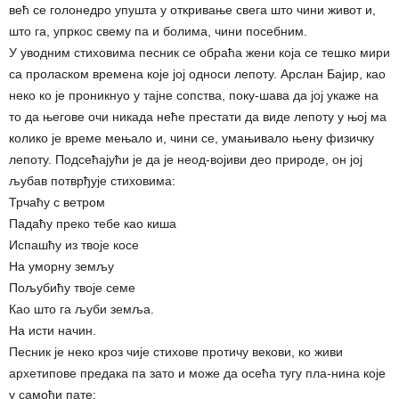
већ се голонедро упушта у откривање свега што чини живот и,
што га, упркос свему па и болима, чини посебним.
У уводним стиховима песник се обраћа жени која се тешко мири
са проласком времена које јој односи лепоту. Арслан Бајир, као
неко ко је проникнуо у тајне сопства, поку-шава да јој укаже на
то да његове очи никада неће престати да виде лепоту у њој ма
колико је време мењало и, чини се, умањивало њену физичку
лепоту. Подсећајући је да је неод-војиви део природе, он јој
љубав потврђује стиховима:
Трчаћу с ветром
Падаћу преко тебе као киша
Испашћу из твоје косе
На уморну земљу
Пољубићу твоје семе
Као што га љуби земља.
На исти начин.
Песник је неко кроз чије стихове протичу векови, ко живи
архетипове предака па зато и може да осећа тугу пла-нина које
у самоћи пате: