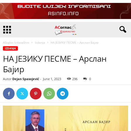
ASoglas Izdavaštvo
Izdanja
НА ЈЕЗИКУ ПЕСМЕ – Арслан Бајир
IZDANJA
НА ЈЕЗИКУ ПЕСМЕ – Арслан
Бајир
Autor
Dejan Spasojević
-
June 1, 2023
296
0