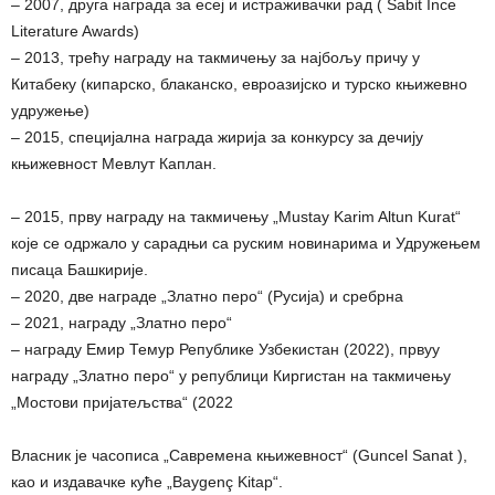
– 2007, друга награда за есеј и истраживачки рад ( Sabit İnce
Literature Awards)
– 2013, трећу награду на такмичењу за најбољу причу у
Китабеку (кипарско, блаканско, евроазијско и турско књижевно
удружење)
– 2015, специјална награда жирија за конкурсу за дечију
књижевност Мевлут Каплан.
– 2015, прву награду на такмичењу „Mustay Karim Altun Kurat“
које се одржало у сарадњи са руским новинарима и Удружењем
писаца Башкирије.
– 2020, две награде „Златно перо“ (Русија) и сребрна
– 2021, награду „Златно перо“
– награду Емир Темур Републике Узбекистан (2022), првуу
награду „Златно перо“ у републици Киргистан на такмичењу
„Мостови пријатељства“ (2022
Власник је часописа „Савремена књижевност“ (Guncel Sanat ),
као и издавачке куће „Baygenç Kitap“.