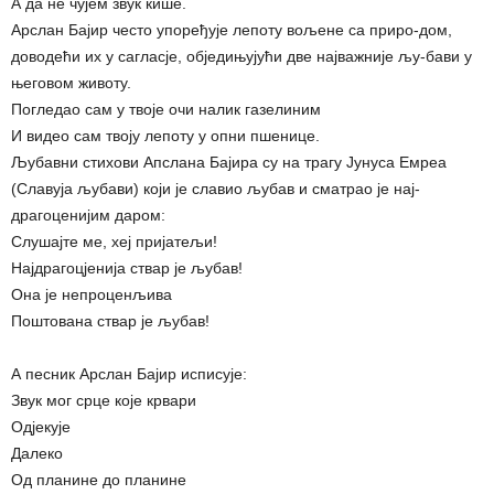
А да не чујем звук кише.
Арслан Бајир често упоређује лепоту вољене са приро-дом,
доводећи их у сагласје, обједињујући две најважније љу-бави у
његовом животу.
Погледао сам у твоје очи налик газелиним
И видео сам твоју лепоту у опни пшенице.
Љубавни стихови Апслана Бајира су на трагу Јунуса Eмреа
(Славуја љубави) који је славио љубав и сматрао је нај-
драгоценијим даром:
Слушајте ме, хеј пријатељи!
Најдрагоцјенија ствар је љубав!
Она је непроценљива
Поштована ствар је љубав!
А песник Арслан Бајир исписује:
Звук мог срце које крвари
Одјекује
Далеко
Од планине до планине