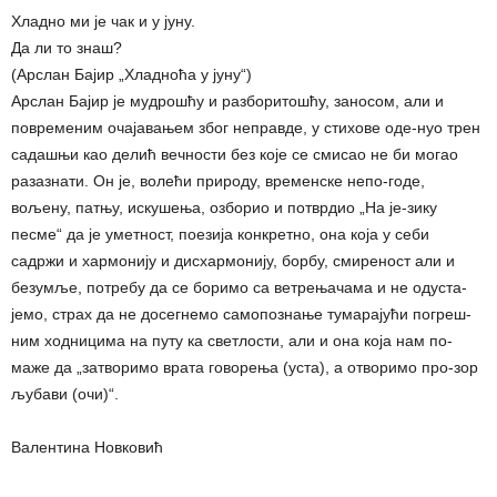
Хладно ми је чак и у јуну.
Да ли то знаш?
(Арслан Бајир „Хладноћа у јуну“)
Арслан Бајир је мудрошћу и разборитошћу, заносом, али и
повременим очајавањем због неправде, у стихове оде-нуо трен
садашњи као делић вечности без које се смисао не би могао
разазнати. Он је, волећи природу, временске непо-годе,
вољену, патњу, искушења, озборио и потврдио „На је-зику
песме“ да је уметност, поезија конкретно, она која у себи
садржи и хармонију и дисхармонију, борбу, смиреност али и
безумље, потребу да се боримо са ветрењачама и не одуста-
јемо, страх да не досегнемо самопознање тумарајући погреш-
ним ходницима на путу ка светлости, али и она која нам по-
маже да „затворимо врата говорења (уста), а отворимо про-зор
љубави (очи)“.
Валентина Новковић