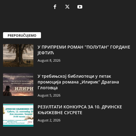
PREPORUČUJEMO
У ПРИПРЕМИ РОМАН ”ПОЛУТАН” ГОРДАНЕ
ЈЕФТИЋ
August 8, 2026
У требињској библиотеци у петак
промоција романа „Илирик“ Драгана
Глоговца
August 5, 2026
РЕЗУЛТАТИ КОНКУРСА ЗА 10. ДРИНСКЕ
КЊИЖЕВНЕ СУСРЕТЕ
August 2, 2026