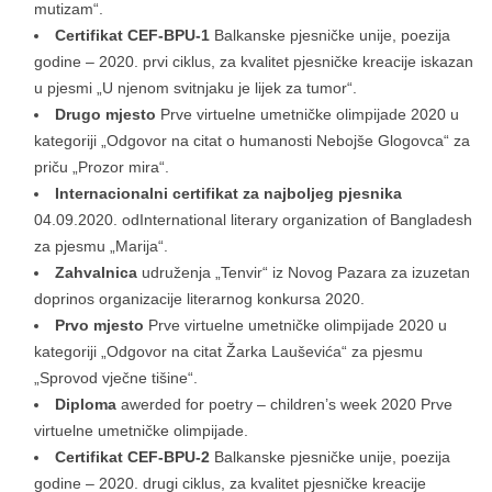
mutizam“.
Certifikat CEF-BPU-1
Balkanske pjesničke unije, poezija
godine – 2020. prvi ciklus, za kvalitet pjesničke kreacije iskazan
u pjesmi „U njenom svitnjaku je lijek za tumor“.
Drugo mjesto
Prve virtuelne umetničke olimpijade 2020 u
kategoriji „Odgovor na citat o humanosti Nebojše Glogovca“ za
priču „Prozor mira“.
Internacionalni certifikat za najboljeg pjesnika
04.09.2020. odInternational literary organization of Bangladesh
za pjesmu „Marija“.
Zahvalnica
udruženja „Tenvir“ iz Novog Pazara za izuzetan
doprinos organizacije literarnog konkursa 2020.
Prvo mjesto
Prve virtuelne umetničke olimpijade 2020 u
kategoriji „Odgovor na citat Žarka Lauševića“ za pjesmu
„Sprovod vječne tišine“.
Diploma
awerded for poetry – children’s week 2020 Prve
virtuelne umetničke olimpijade.
Certifikat CEF-BPU-2
Balkanske pjesničke unije, poezija
godine – 2020. drugi ciklus, za kvalitet pjesničke kreacije