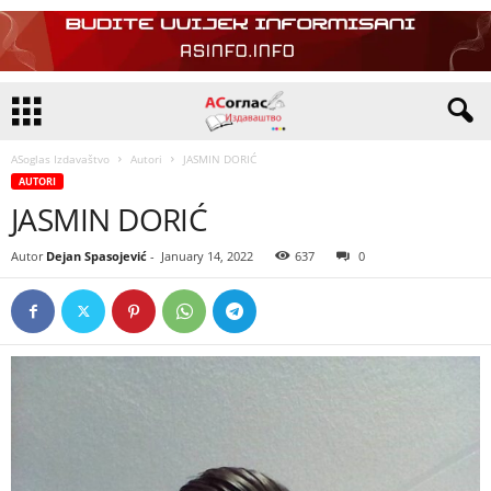
ASoglas Izdavaštvo
Autori
JASMIN DORIĆ
AUTORI
JASMIN DORIĆ
Autor
Dejan Spasojević
-
January 14, 2022
637
0