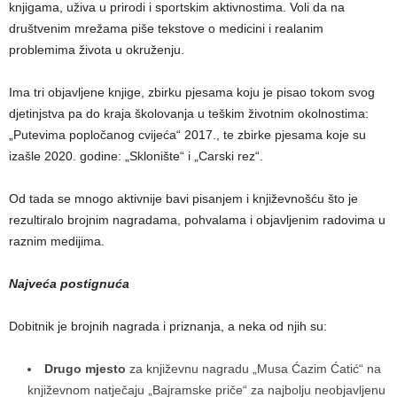
knjigama, uživa u prirodi i sportskim aktivnostima. Voli da na
društvenim mrežama piše tekstove o medicini i realanim
problemima života u okruženju.
Ima tri objavljene knjige, zbirku pjesama koju je pisao tokom svog
djetinjstva pa do kraja školovanja u teškim životnim okolnostima:
„Putevima popločanog cvijeća“ 2017., te zbirke pjesama koje su
izašle 2020. godine: „Sklonište“ i „Carski rez“.
Od tada se mnogo aktivnije bavi pisanjem i književnošću što je
rezultiralo brojnim nagradama, pohvalama i objavljenim radovima u
raznim medijima.
Najveća postignuća
Dobitnik je brojnih nagrada i priznanja, a neka od njih su:
Drugo mjesto
za književnu nagradu „Musa Ćazim Ćatić“ na
književnom natječaju „Bajramske priče“ za najbolju neobjavljenu