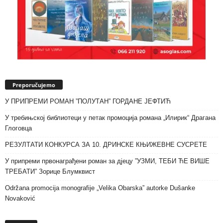
Preporučujemo
У ПРИПРЕМИ РОМАН ”ПОЛУТАН” ГОРДАНЕ ЈЕФТИЋ
У требињској библиотеци у петак промоција романа „Илирик“ Драгана
Глоговца
РЕЗУЛТАТИ КОНКУРСА ЗА 10. ДРИНСКЕ КЊИЖЕВНЕ СУСРЕТЕ
У припреми првонаграђени роман за дјецу ”УЗМИ, ТЕБИ ЋЕ ВИШЕ
ТРЕБАТИ” Зорице Блумквист
Održana promocija monografije „Velika Obarska” autorke Dušanke
Novaković