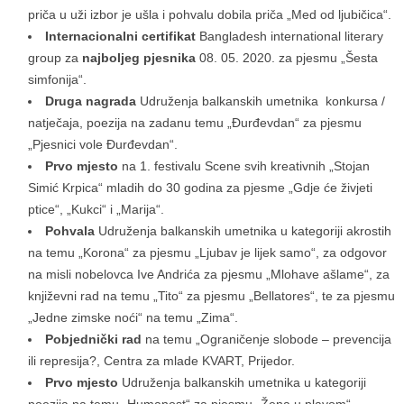
priča u uži izbor je ušla i pohvalu dobila priča „Med od ljubičica“.
Internacionalni certifikat
Bangladesh international literary
group za
najboljeg pjesnika
08. 05. 2020. za pjesmu „Šesta
simfonija“.
Druga nagrada
Udruženja balkanskih umetnika konkursa /
natječaja, poezija na zadanu temu „Đurđevdan“ za pjesmu
„Pjesnici vole Đurđevdan“.
Prvo mjesto
na 1. festivalu Scene svih kreativnih „Stojan
Simić Krpica“ mladih do 30 godina za pjesme „Gdje će živjeti
ptice“, „Kukci“ i „Marija“.
Pohvala
Udruženja balkanskih umetnika u kategoriji akrostih
na temu „Korona“ za pjesmu „Ljubav je lijek samo“, za odgovor
na misli nobelovca Ive Andrića za pjesmu „Mlohave ašlame“, za
književni rad na temu „Tito“ za pjesmu „Bellatores“, te za pjesmu
„Jedne zimske noći“ na temu „Zima“.
Pobjednički rad
na temu „Ograničenje slobode – prevencija
ili represija?, Centra za mlade KVART, Prijedor.
Prvo mjesto
Udruženja balkanskih umetnika u kategoriji