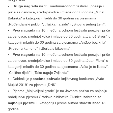
mog života“.
Druga nagrada
na 11. međunarodnom festivalu poezije i
priče za osnovce, srednjoškolce i mlade do 30 godina „Mihal
Babinka“ u kategoriji mladih do 30 godina sa pjesmama
„Rođendanski poklon“, „Tačka na zidu“ i „Snovi u jednoj ženi“.
Prva nagrada
na 10. međunarodnom festivalu poezije i priče
za osnovce, srednjoškolce i mlade do 30 godina „Janoš Siveri“ u
kategoriji mladih do 30 godina sa pjesmama „Anđeo bez krila“,
„Prozor u kamenu“ i „Borba s bikovima“.
Prva nagrada
na 10. međunarodnom festivalu poezije i priče
za osnovce, srednjoškolce i mlade do 30 godina „Joan Flora” u
kategoriji mladih do 30 godina sa pjesmama „A šta je to ljubav”,
„Čelične riječi” i „Tako tuguje Zvijezda”.
Dobitnik je
posebne pohvale
književnog konkursa „Avdo
Mujkić 2019“ za pjesmu „DNK“.
Pjesma „Moj voljeni grade“ je na Javnom pozivu za najbolju
rodoljubivu pjesmu Gradske biblioteke Živinice izabrana za
najbolju pjesmu
u kategoriji Pjesme autora starosti iznad 18
godina.