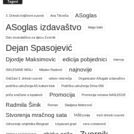
Tagovi
ASoglas
3. Drinski književni susreti
Ana Tikveša
ASoglas izdavaštvo
blago babi
Dan stvaralaštva za djecu Zvornik
Dejan Spasojević
Djordje Maksimovic
edicija pobjednici
Intervju
najnovije
ISKLESANE MISLI
Mladen Radović
Održani 3. drinski susreti
odsev neizrečja
Organizator ASogals izdavaštvo
podrška udruženja AS kultuni klub
Podrška udruženja Drina 056
Promocija
priča snežane a topalović
Promocija romana NASLEDJE
Radmila Šinik
Roman
Sladjana Melezović
Stvorenja mračnog sata
TAŠEzonija
treći drinski susreti
Udruzenje umjetnika Beograd
Uspavani grad
vera cvetanović