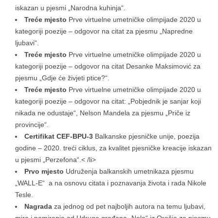
iskazan u pjesmi „Narodna kuhinja“.
Treće mjesto
Prve virtuelne umetničke olimpijade 2020 u
kategoriji poezije – odgovor na citat za pjesmu „Napredne
ljubavi“.
Treće mjesto
Prve virtuelne umetničke olimpijade 2020 u
kategoriji poezije – odgovor na citat Desanke Maksimović za
pjesmu „Gdje će živjeti ptice?“.
Treće mjesto
Prve virtuelne umetničke olimpijade 2020 u
kategoriji poezije – odgovor na citat: „Pobjednik je sanjar koji
nikada ne odustaje“, Nelson Mandela za pjesmu „Priče iz
provincije“.
Certifikat CEF-BPU-3
Balkanske pjesničke unije, poezija
godine – 2020. treći ciklus, za kvalitet pjesničke kreacije iskazan
u pjesmi „Perzefona“.< /li>
Prvo mjesto
Udruženja balkanskih umetnikaza pjesmu
„WALL-E“ a na osnovu citata i poznavanja života i rada Nikole
Tesle.
Nagrada
za jednog od pet najboljih autora na temu ljubavi,