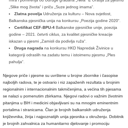
mira i pomirenja od Udruge građana „Nela“ iz Orašja za pjesmu
„Slike mog života“ i priču „Suze jednog imama“.
Zlatna povelja
Udruženja za kulturu – Nova svjetlost,
Balkanska pjesnička unija na konkursu „Poezija godine 2020“.
Certifikat CEF-BPU-4
Balkanske pjesničke unije, poezija
godine – 2021. četvrti ciklus, za kvalitet pjesničke kreacije
iskazan u pjesmi „Zamisli da podivlja ruža“.
Druga nagrada
na konkursu HKD Napredak Živinice u
kategoriji odraslih na zadatu temu i istoimenu pjesmu „Ples
pahulja“.
Njegove priče i pjesme su uvrštene u brojne zbornike i časopise
najboljih radova, te je ostvario i niz zapaženih rezultata u brojnim
regionalnim i internacionalnim takmičenjima, a većina tih pjesama
se nalazi u pomenutim zbirkama. Njegovi radovi o važnim životnim
pitanjima u BIH i medicini objavljivani su na mnogim eminentnim
portalima i stranicama. Član je brojnih balkanskih udruženja
književnika, žirija i najpoznatijih unija pjesnika u okruženju. Dobitnik
je brojnih zahvalnica za humanitarno djelovanje i promociju