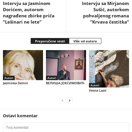
Intervju sa Jasminom
Intervju sa Mirjanom
Dorićem, autorom
Sušić, autorkom
nagrađene zbirke priča
pohvaljenog romana
”Lešinari ne lete”
”Krvava čestitka”
Preporučene vesti
Više od autora
Autori
Autori
Jasminka Demin
ВЕЛИША ЈОКСИМОВИЋ
Autori
Vesna Lazić
Ostavi komentar