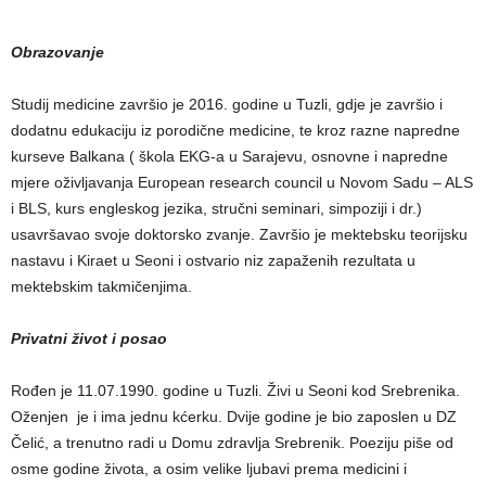
Obrazovanje
Studij medicine završio je 2016. godine u Tuzli, gdje je završio i
dodatnu edukaciju iz porodične medicine, te kroz razne napredne
kurseve Balkana ( škola EKG-a u Sarajevu, osnovne i napredne
mjere oživljavanja European research council u Novom Sadu – ALS
i BLS, kurs engleskog jezika, stručni seminari, simpoziji i dr.)
usavršavao svoje doktorsko zvanje. Završio je mektebsku teorijsku
nastavu i Kiraet u Seoni i ostvario niz zapaženih rezultata u
mektebskim takmičenjima.
Privatni život i posao
Rođen je 11.07.1990. godine u Tuzli. Živi u Seoni kod Srebrenika.
Oženjen je i ima jednu kćerku. Dvije godine je bio zaposlen u DZ
Čelić, a trenutno radi u Domu zdravlja Srebrenik. Poeziju piše od
osme godine života, a osim velike ljubavi prema medicini i