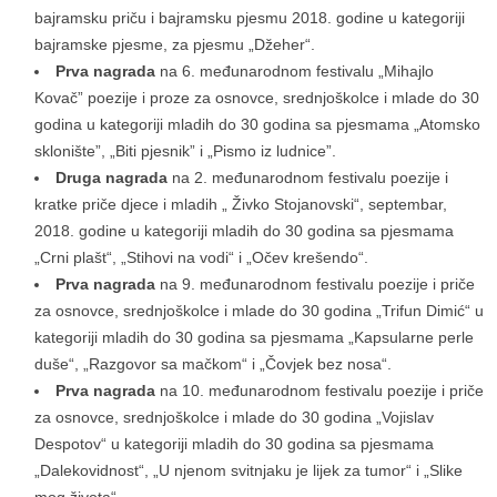
bajramsku priču i bajramsku pjesmu 2018. godine u kategoriji
bajramske pjesme, za pjesmu „Džeher“.
Prva nagrada
na 6. međunarodnom festivalu „Mihajlo
Kovač” poezije i proze za osnovce, srednjoškolce i mlade do 30
godina u kategoriji mladih do 30 godina sa pjesmama „Atomsko
sklonište”, „Biti pjesnik” i „Pismo iz ludnice”.
Druga nagrada
na 2. međunarodnom festivalu poezije i
kratke priče djece i mladih „ Živko Stojanovski“, septembar,
2018. godine u kategoriji mladih do 30 godina sa pjesmama
„Crni plašt“, „Stihovi na vodi“ i „Očev krešendo“.
Prva nagrada
na 9. međunarodnom festivalu poezije i priče
za osnovce, srednjoškolce i mlade do 30 godina „Trifun Dimić“ u
kategoriji mladih do 30 godina sa pjesmama „Kapsularne perle
duše“, „Razgovor sa mačkom“ i „Čovjek bez nosa“.
Prva nagrada
na 10. međunarodnom festivalu poezije i priče
za osnovce, srednjoškolce i mlade do 30 godina „Vojislav
Despotov“ u kategoriji mladih do 30 godina sa pjesmama
„Dalekovidnost“, „U njenom svitnjaku je lijek za tumor“ i „Slike