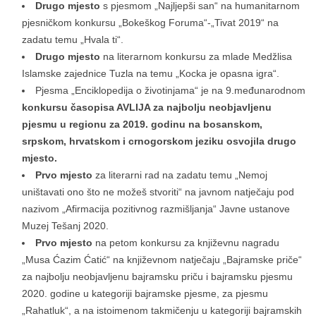
Drugo mjesto
s pjesmom „Najljepši san“ na humanitarnom
pjesničkom konkursu „Bokeškog Foruma“-„Tivat 2019“ na
zadatu temu „Hvala ti“.
Drugo mjesto
na literarnom konkursu za mlade Medžlisa
Islamske zajednice Tuzla na temu „Kocka je opasna igra“.
Pjesma „Enciklopedija o životinjama“ je na 9.međunarodnom
konkursu časopisa AVLIJA za najbolju neobjavljenu
pjesmu u regionu za 2019. godinu na bosanskom,
srpskom, hrvatskom i crnogorskom jeziku osvojila drugo
mjesto.
Prvo mjesto
za literarni rad na zadatu temu „Nemoj
uništavati ono što ne možeš stvoriti“ na javnom natječaju pod
nazivom „Afirmacija pozitivnog razmišljanja“ Javne ustanove
Muzej Tešanj 2020.
Prvo mjesto
na petom konkursu za književnu nagradu
„Musa Ćazim Ćatić“ na književnom natječaju „Bajramske priče“
za najbolju neobjavljenu bajramsku priču i bajramsku pjesmu
2020. godine u kategoriji bajramske pjesme, za pjesmu
„Rahatluk“, a na istoimenom takmičenju u kategoriji bajramskih