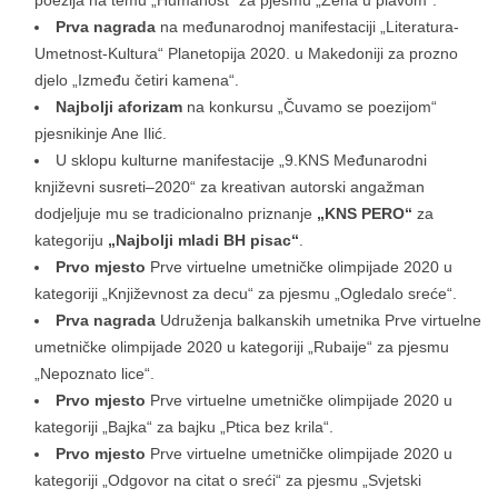
poezija na temu „Humanost“ za pjesmu „Žena u plavom“.
Prva nagrada
na međunarodnoj manifestaciji „Literatura-
Umetnost-Kultura“ Planetopija 2020. u Makedoniji za prozno
djelo „Između četiri kamena“.
Najbolji aforizam
na konkursu „Čuvamo se poezijom“
pjesnikinje Ane Ilić.
U sklopu kulturne manifestacije „9.KNS Međunarodni
književni susreti–2020“ za kreativan autorski angažman
dodjeljuje mu se tradicionalno priznanje
„KNS PERO“
za
kategoriju
„Najbolji mladi BH pisac“
.
Prvo mjesto
Prve virtuelne umetničke olimpijade 2020 u
kategoriji „Književnost za decu“ za pjesmu „Ogledalo sreće“.
Prva nagrada
Udruženja balkanskih umetnika Prve virtuelne
umetničke olimpijade 2020 u kategoriji „Rubaije“ za pjesmu
„Nepoznato lice“.
Prvo mjesto
Prve virtuelne umetničke olimpijade 2020 u
kategoriji „Bajka“ za bajku „Ptica bez krila“.
Prvo mjesto
Prve virtuelne umetničke olimpijade 2020 u
kategoriji „Odgovor na citat o sreći“ za pjesmu „Svjetski