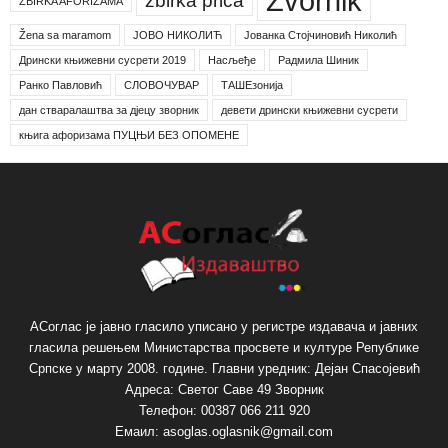
Zvornik
zbirka priča
ZBIRKA AFORIZAMA
Žena sa maramom
ЈОВО НИКОЛИЋ
Јованка Стојчиновић Николић
Дрински књижевни сусрети 2019
Насљеђе
Радмила Шиник
Ранко Павловић
СЛОВОЧУВАР
ТАШЕзонија
дан стваралаштва за дјецу зворник
девети дрински књижевни сусрети
књига афоризама ПУЦЊИ БЕЗ ОПОМЕНЕ
АСоглас је јавно гласило уписано у регистре издавача и јавних
гласила решењем Министарства просвете и културе Републике
Српске у марту 2008. године. Главни уредник: Дејан Спасојевић
Адреса: Светог Саве 49 Зворник
Телефон: 00387 066 211 920
Емаил: asoglas.oglasnik@gmail.com