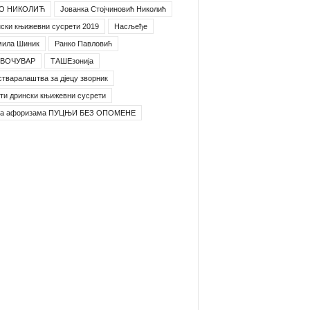
О НИКОЛИЋ
Јованка Стојчиновић Николић
ски књижевни сусрети 2019
Насљеђе
мила Шиник
Ранко Павловић
ВОЧУВАР
ТАШЕзонија
стваралаштва за дјецу зворник
ти дрински књижевни сусрети
га афоризама ПУЦЊИ БЕЗ ОПОМЕНЕ