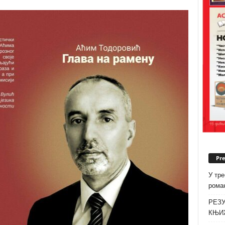
Pr
У тре
роман
РЕЗУ
КЊИ