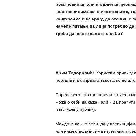
романописац, али и одличан пјесник
књижевницима за њихове књиге, те 
конкурсима и на крају, да сте више 
намеће питање да ли је потребно да
треба да нешто кажете о себи?
Аћим Тодоровић
: Користим прилику 
портала и да изразим задовољство што
Поред свега што сте навели и лијепо ме
може о себи да каже , али и да прећути
и књижевну публику.
Можда је важно рећи, да у провинцијама
или никако долази, има изузетних писац