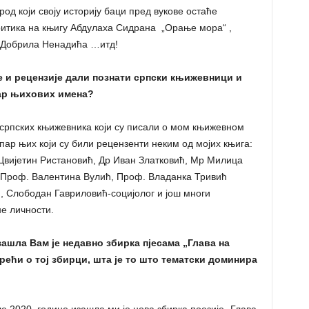
род који своју историју баци пред вукове остаће
ритика на књигу Абдулаха Сидрана „Орање мора“ ,
а Добрила Ненадића …итд!
е и рецензије дали познати српски књижевници и
пар њихових имена?
к српских књижевника који су писали о мом књижевном
пар њих који су били рецензенти неким од мојих књига:
вијетин Ристановић, Др Иван Златковић, Мр Милица
 Проф. Валентина Вулић, Проф. Владанка Тривић
, Слободан Гавриловић-социјолог и још многи
е личности.
шла Вам је недавно збирка пјесама „Глава на
рећи о тој збирци, шта је то што тематски доминира