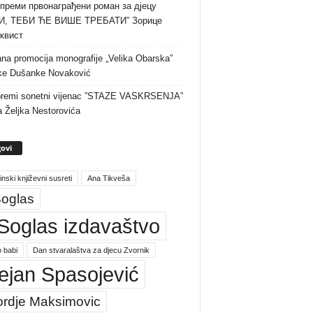
преми првонаграђени роман за дјецу
И, ТЕБИ ЋЕ ВИШЕ ТРЕБАТИ” Зорице
квист
na promocija monografije „Velika Obarska”
ke Dušanke Novaković
premi sonetni vijenac ”STAZE VASKRSENJA”
a Željka Nestorovića
ovi
inski književni susreti
Ana Tikveša
oglas
Soglas izdavaštvo
 babi
Dan stvaralaštva za djecu Zvornik
ejan Spasojević
ordje Maksimovic