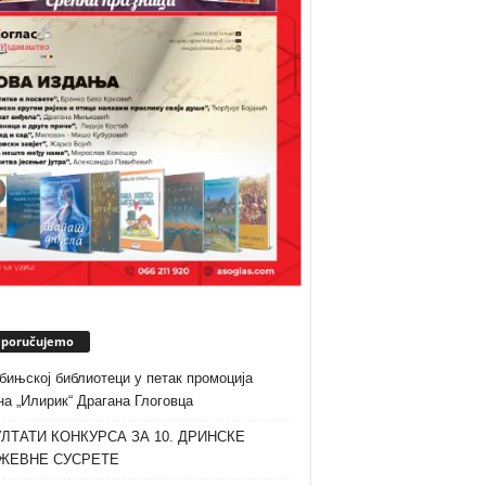
eporučujemo
бињској библиотеци у петак промоција
а „Илирик“ Драгана Глоговца
ЛТАТИ КОНКУРСА ЗА 10. ДРИНСКЕ
ЖЕВНЕ СУСРЕТЕ