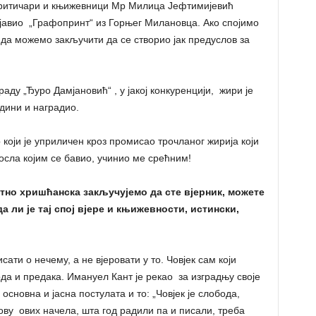
 критичари и књижевници Мр Милица Јефтимијевић
бјавио „Графопринт“ из Горњег Милановца. Ако спојимо
нда можемо закључити да се створио јак предуслов за
аду „Ђуро Дамјановић“ , у јакој конкуренцији, жири је
дини и наградио.
који је уприличен кроз промисао трочланог жирија који
осла којим се бавио, учинио ме срећним!
антно хришћанска закључујемо да сте вјерник, можете
а ли је тај спој вјере и књижевности, истински,
сати о нечему, а не вјеровати у то. Човјек сам који
рода и предака. Имануел Кант је рекао за изградњу своје
 основна и јасна постулата и то: „Човјек је слобода,
нову ових начела, шта год радили па и писали, треба