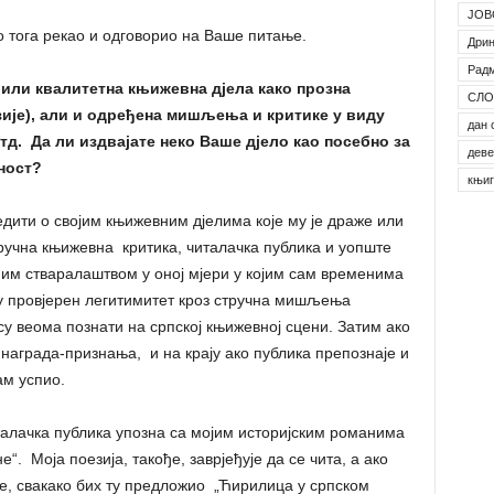
ЈОВ
 тога рекао и одговорио на Ваше питање.
Дрин
Рад
авили квалитетна књижевна дјела како прозна
СЛО
езије), али и одређена мишљења и критике у виду
дан 
итд. Да ли издвајате неко Ваше дјело као посебно за
деве
ност?
књи
едити о својим књижевним дјелима које му је драже или
тручна књижевна критика, читалачка публика и уопште
им стваралаштвом у оној мјери у којим сам временима
ају провјерен легитимитет кроз стручна мишљења
су веома познати на српској књижевној сцени. Затим ако
 награда-признања, и на крају ако публика препознаје и
ам успио.
талачка публика упозна са мојим историјским романима
“. Моја поезија, такође, заврјеђује да се чита, а ако
ке, свакако бих ту предложио „Ћирилица у српском