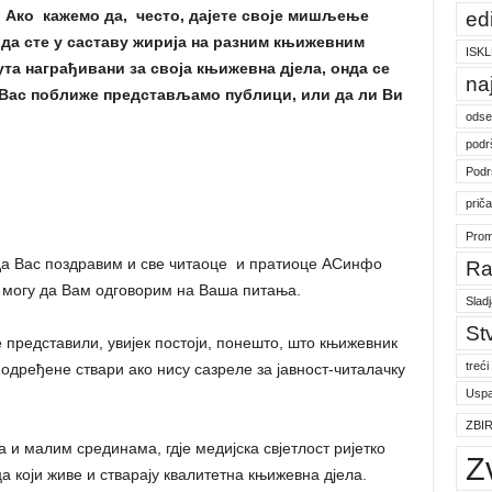
. Ако кажемо да, често, дајете своје мишљење
ed
да сте у саставу жирија на разним књижевним
ISKL
пута награђивани за своја књижевна дјела, онда се
na
 Вас поближе представљамо публици, или да ли Ви
odse
podr
Podr
prič
Prom
да Вас поздравим и све читаоце и пратиоце АСинфо
Ra
 могу да Вам одговорим на Ваша питања.
Slad
St
 представили, увијек постоји, понешто, што књижевник
treći
 одређене ствари ако нису сазреле за јавност-читалачку
Uspa
ZBI
 и малим срединама, гдје медијска свјетлост ријетко
Z
а који живе и стварају квалитетна књижевна дјела.