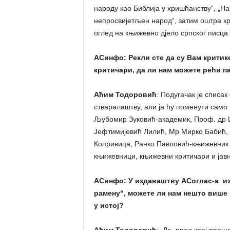
народу као Библија у хришћанству“, „На
непросвијетљен народ“, затим оштра к
оглед на књижевно дјело српског писц
АСинфо: Рекли сте да су Вам критик
критичари, да ли нам можете рећи 
Аћим Тодоровић
: Подугачак је списа
стваралаштву, али ја ћу поменути само 
Љубомир Зуковић-академик, Проф. др Ц
Јефтимијевић Лилић, Мр Мирко Бабић,
Копривица, Ранко Павловић-књижевник 
књижевници, књижевни критичари и јавн
АСинфо: У издаваштву АСоглас-а иза
рамену“, можете ли нам нешто више 
у истој?