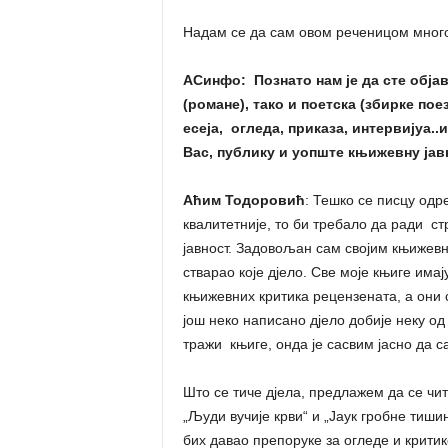
Надам се да сам овом реченицом много
АСинфо
: Познато нам је да сте обј
(романе), тако и поетска (збирке по
есеја, огледа, приказа, интервијуа..
Вас, публику и уопште књижевну јав
Аћим Тодоровић
: Тешко се писцу одр
квалитетније, то би требало да ради с
јавност. Задовољан сам својим књижевн
стварао које дјело. Све моје књиге им
књижевних критика рецензената, а они 
још неко написано дјело добије неку од
тражи књиге, онда је сасвим јасно да с
Што се тиче дјела, предлажем да се чи
„Људи вучије крви“ и „Јаук гробне тишине
бих давао препоруке за огледе и крити