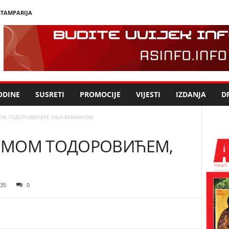
ŠTAMPARIJA
ODINE
SUSRETI
PROMOCIJE
VIJESTI
IZDANJA
DR
МОМ ТОДОРОВИЋЕМ, КЊИЖЕВНИКОМ
ЋИМОМ ТОДОРОВИЋЕМ,
35
0