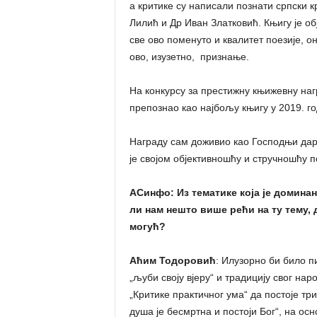
а критике су написали познати српски
Лилић и Др Иван Златковић. Књигу је о
све ово поменуто и квалитет поезије, о
ово, изузетно, признање.
На конкурсу за престижну књижевну нагр
препознао као најбољу књигу у 2019. го
Награду сам доживио као Господњи дар 
је својом објективношћу и стручношћу п
АСинфо
: Из тематике која је домин
ли нам нешто више рећи на ту тему, д
могућ?
Аћим Тодоровић
: Илузорно би било пи
„љуби своју вјеру“ и традицију свог на
„Критике практичног ума“ да постоје три
душа је бесмртна и постоји Бог“, на ос