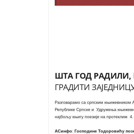
ШТА ГОД РАДИЛИ,
ГРАДИТИ ЗАЈЕДНИЦ
Разговарамо са српским књижевником
Републике Српске и Удружења књижевник
најбољу књигу поезије на протеклим 4
АСинфо
:
Господине Тодоровићу позн