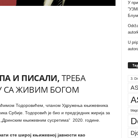
У при
”УЗМ
Блум
Održa
autor
U pri
autor
Tag
 ПА И ПИСАЛИ,
ТРЕБА
3. Dr
У СА ЖИВИМ БОГОМ
AS
A
 Аћимом Тодоровићем, чланом Удружења књижевника
blago
а Србије. Тодоровић је био и предсједник жирија за
D
. „Дринским књижевним сусретима“ 2020. године.
Dj
ати сте широј књижевној јавности као