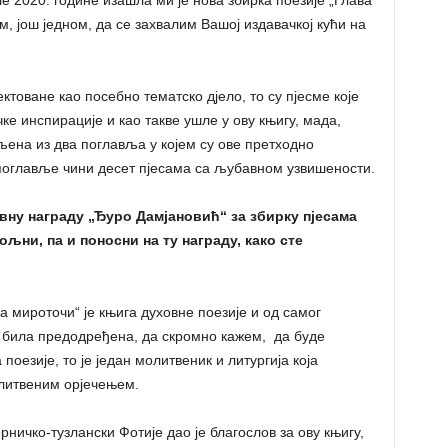
ле 2020. године изашла ми је нова збирка поезије „Глава
, још једном, да се захвалим Вашој издавачкој кући на
ктоване као посебно тематско дјело, то су пјесме које
ке инспирације и као такве ушле у ову књигу, мада,
љена из два поглавља у којем су ове претходно
 поглавље чини десет пјесама са љубавном узвишености.
ну награду „Ђуро Дамјановић“ за збирку пјесама
ни, па и поносни на ту награду, како сте
а мироточи“ је књига духовне поезије и од самог
је била предодређена, да скромно кажем, да буде
поезије, то је један молитвеник и литургија која
олитвеним орјечењем.
ничко-тузлански Фотије дао је благослов за ову књигу,