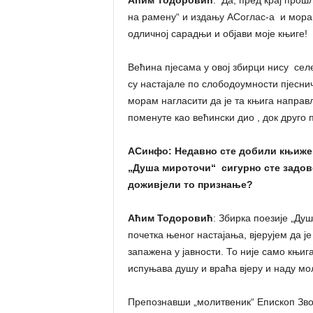
Аћим Тодоровић
: Да, пред крај прош
на рамену“ и издању АСоглас-а и морам
одличној сарадњи и објави моје књиге!
Већина пјесама у овој збирци нису селе
су настајале по слободоумности пјеснич
морам нагласити да је та књига направ
поменуте као већински дио , док друго
АСинфо: Недавно сте добили књижев
„Душа мироточи“ сигурно сте задовољ
доживјели то признање?
Аћим Тодоровић
: Збирка поезије „Душ
почетка њеног настајања, вјерујем да 
запажена у јавности. То није само књига 
испуњава душу и враћа вјеру и наду м
Препознавши „молитвеник“ Епископ Звор