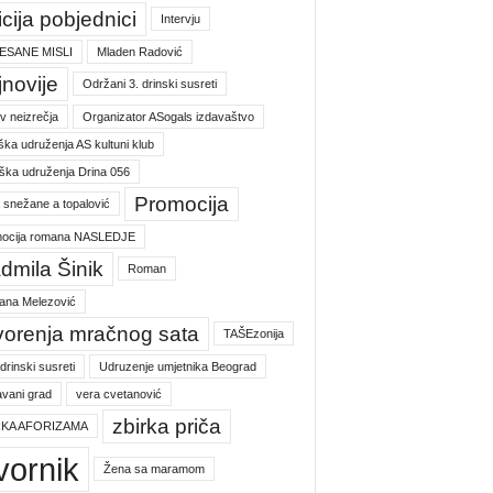
icija pobjednici
Intervju
ESANE MISLI
Mladen Radović
jnovije
Održani 3. drinski susreti
v neizrečja
Organizator ASogals izdavaštvo
ška udruženja AS kultuni klub
ška udruženja Drina 056
Promocija
a snežane a topalović
ocija romana NASLEDJE
dmila Šinik
Roman
jana Melezović
vorenja mračnog sata
TAŠEzonija
 drinski susreti
Udruzenje umjetnika Beograd
vani grad
vera cvetanović
zbirka priča
RKA AFORIZAMA
vornik
Žena sa maramom