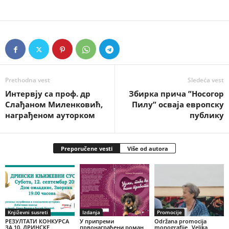
Prethodna vest
Sledeća vest
Интервју са проф. др
Збирка прича ”Носогор
Слађаном Миленковић,
Пилу” осваја европску
награђеном ауторком
публику
Preporučene vesti
Više od autora
Književni susreti
Izdanja
Promocije
РЕЗУЛТАТИ КОНКУРСА
У припреми
Održana promocija
ЗА 10. ДРИНСКЕ
првонаграђени роман
monografije „Velika