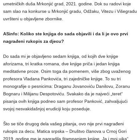
umetničkih duša Mrkonjić grad, 2021. godine. Dok su radovi koje
sam slao na konkurse u Mrkonjić gradu, Odžaku, Vitezu i Višegradu
uvršteni u objavljene zbornike.
ASinfo: Koliko ste knjiga do sada objavili i da li je ovo prvi
nagrađeni rukopis za djecu?
Do sada mi je objavljeno sedam knjiga, od kojih dve knjige
aforizama, tri kratka romana, dve knjige priča i jedan knjiga
meditativne proze. Osim toga da pomenem, više zbog uvaženog
profesora Vladana Pankovića, tri zajedničke knjige. To su tri
monografije o pesnicima: Draganu Jovanoviću Danilovu, Zoranu
Bognaru i Milijanu Despotoviću. Svakako da je najveći „teret“
pisanja ovih knjiga podneo sam profesor Panković, zahvaljujući
svojoj nesvakidašnjoj erudiciji koju poseduje.
Što se tiče drugog dela vašeg pitanja, ovo nije prvi nagrađeni
rukopis za decu. Matica srpska – Društvo članova u Crnoj Gori
2019. godine me je nagradila štampanjem knjige „Ja i moj ujka“.