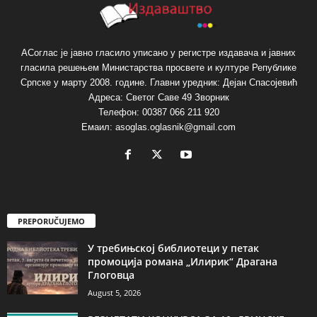
АСоглас је јавно гласило уписано у регистре издавача и јавних
гласила решењем Министарства просвете и културе Републике
Српске у марту 2008. године. Главни уредник: Дејан Спасојевић
Адреса: Светог Саве 49 Зворник
Телефон: 00387 066 211 920
Емаил: asoglas.oglasnik@gmail.com
PREPORUČUJEMO
У требињској библиотеци у петак
промоција романа „Илирик“ Драгана
Глоговца
August 5, 2026