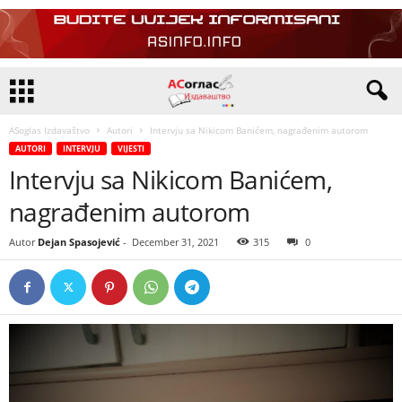
ASoglas Izdavaštvo
Autori
Intervju sa Nikicom Banićem, nagrađenim autorom
AUTORI
INTERVJU
VIJESTI
Intervju sa Nikicom Banićem,
nagrađenim autorom
Autor
Dejan Spasojević
-
December 31, 2021
315
0