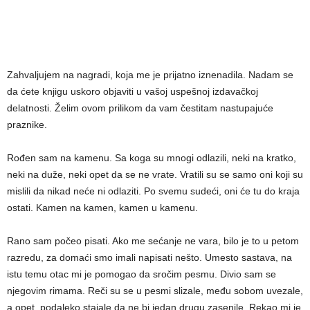
Zahvaljujem na nagradi, koja me je prijatno iznenadila. Nadam se
da ćete knjigu uskoro objaviti u vašoj uspešnoj izdavačkoj
delatnosti. Želim ovom prilikom da vam čestitam nastupajuće
praznike.
Rođen sam na kamenu. Sa koga su mnogi odlazili, neki na kratko,
neki na duže, neki opet da se ne vrate. Vratili su se samo oni koji su
mislili da nikad neće ni odlaziti. Po svemu sudeći, oni će tu do kraja
ostati. Kamen na kamen, kamen u kamenu.
Rano sam počeo pisati. Ako me sećanje ne vara, bilo je to u petom
razredu, za domaći smo imali napisati nešto. Umesto sastava, na
istu temu otac mi je pomogao da sročim pesmu. Divio sam se
njegovim rimama. Reči su se u pesmi slizale, među sobom uvezale,
a opet, podaleko stajale da ne bi jedan drugu zasenile. Rekao mi je