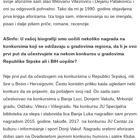
svoje aforizme sam slao Milovanu Vitezoviću i Dejanu Patakoviću i
oni su odgovorili pohvalno. Tako da mi je 1990. godine objavljena
prva knjiga aforizama. Iza toga sam, interesovanja su se menjala,
pisao i dalje pišem priče, romane, recenzije.
ASinfo: U vašoj biografiji smo uočili nekoliko nagrada na
konkursima koji se održavaju u gradovima regiona, da li je ovo
prvi put da učestvujete na nekom konkursu u gradovima
Republike Srpske ali i BIH uopšte?
Nije prvi put da učestvujem na konkursima u Republici Srpskoj, niti
šire u Bosni i Hercegovini. Često koristim priliku kada ugledam neki
konkurs da se prijavim, da pošaljem svoj rad. Do sada sam
učestvovao na konkursima u Banja Luci, Donjem Vakufu, Mrkonjić
gradu, Odžaku, Vitezu i Višegradu. Na konkursu JU Specijalna
biblioteka za slepa i slabovida lica Banja Luka nagrađen sam prvom
nagradom 2015. godine, takođe, 2017. na konkursu JU Centar za
kulturu i informisanje i sport Donji Vakuf. Nagradu srebrni aforizam
dobio sam na Dvadesetom javnom konkursu humora i satire Kluba