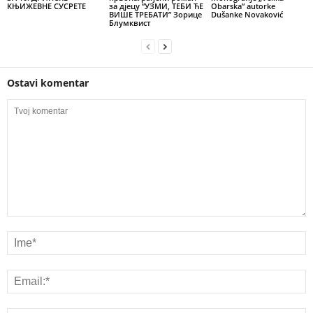
КЊИЖЕВНЕ СУСРЕТЕ
за дјецу ”УЗМИ, ТЕБИ ЋЕ
Obarska” autorke
ВИШЕ ТРЕБАТИ” Зорице
Dušanke Novaković
Блумквист
Ostavi komentar