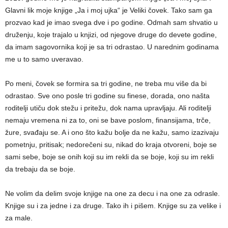
Glavni lik moje knjige „Ja i moj ujka“ je Veliki čovek. Tako sam ga
prozvao kad je imao svega dve i po godine. Odmah sam shvatio u
druženju, koje trajalo u knjizi, od njegove druge do devete godine,
da imam sagovornika koji je sa tri odrastao. U narednim godinama
me u to samo uveravao.
Po meni, čovek se formira sa tri godine, ne treba mu više da bi
odrastao. Sve ono posle tri godine su finese, dorada, ono našta
roditelji utiču dok stežu i pritežu, dok nama upravljaju. Ali roditelji
nemaju vremena ni za to, oni se bave poslom, finansijama, trče,
žure, svađaju se. A i ono što kažu bolje da ne kažu, samo izazivaju
pometnju, pritisak; nedorečeni su, nikad do kraja otvoreni, boje se
sami sebe, boje se onih koji su im rekli da se boje, koji su im rekli
da trebaju da se boje.
Ne volim da delim svoje knjige na one za decu i na one za odrasle.
Knjige su i za jedne i za druge. Tako ih i pišem. Knjige su za velike i
za male.