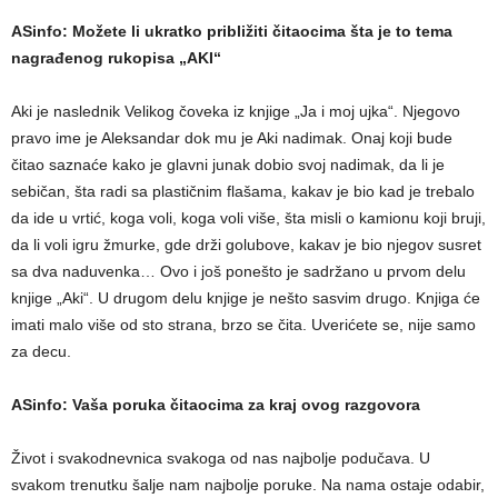
ASinfo: Možete li ukratko približiti čitaocima šta je to tema
nagrađenog rukopisa „AKI“
Aki je naslednik Velikog čoveka iz knjige „Ja i moj ujka“. Njegovo
pravo ime je Aleksandar dok mu je Aki nadimak. Onaj koji bude
čitao saznaće kako je glavni junak dobio svoj nadimak, da li je
sebičan, šta radi sa plastičnim flašama, kakav je bio kad je trebalo
da ide u vrtić, koga voli, koga voli više, šta misli o kamionu koji bruji,
da li voli igru žmurke, gde drži golubove, kakav je bio njegov susret
sa dva naduvenka… Ovo i još ponešto je sadržano u prvom delu
knjige „Aki“. U drugom delu knjige je nešto sasvim drugo. Knjiga će
imati malo više od sto strana, brzo se čita. Uverićete se, nije samo
za decu.
ASinfo: Vaša poruka čitaocima za kraj ovog razgovora
Život i svakodnevnica svakoga od nas najbolje podučava. U
svakom trenutku šalje nam najbolje poruke. Na nama ostaje odabir,