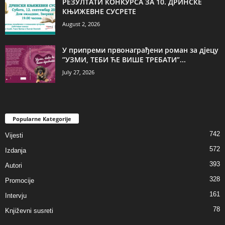
РЕЗУЛТАТИ КОНКУРСА ЗА 10. ДРИНСКЕ
КЊИЖЕВНЕ СУСРЕТЕ
August 2, 2026
У припреми првонаграђени роман за дјецу
”УЗМИ, ТЕБИ ЋЕ ВИШЕ ТРЕБАТИ”...
July 27, 2026
Popularne Kategorije
742
Vijesti
572
Izdanja
393
Autori
328
Promocije
161
Intervju
78
Književni susreti