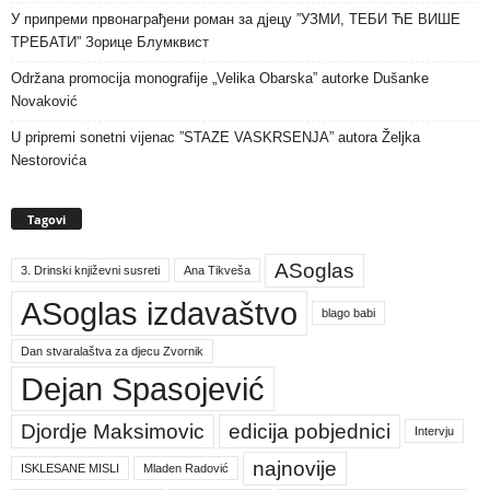
У припреми првонаграђени роман за дјецу ”УЗМИ, ТЕБИ ЋЕ ВИШЕ
ТРЕБАТИ” Зорице Блумквист
Održana promocija monografije „Velika Obarska” autorke Dušanke
Novaković
U pripremi sonetni vijenac ”STAZE VASKRSENJA” autora Željka
Nestorovića
Tagovi
ASoglas
3. Drinski književni susreti
Ana Tikveša
ASoglas izdavaštvo
blago babi
Dan stvaralaštva za djecu Zvornik
Dejan Spasojević
Djordje Maksimovic
edicija pobjednici
Intervju
najnovije
ISKLESANE MISLI
Mladen Radović