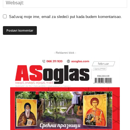
Sačuvaj moje ime, email za sledeći put kada budem komentarisao.
A
l
- Reklamni blok -
t
e
r
n
a
t
i
v
e
: