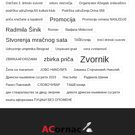
Održani 3. drinski susreti
odsev neizrečja
Organizator ASogals izdavaštvo
podrška udruženja AS kultuni klub
Podrška udruženja Drina 056
Promocija
priča snežane a topalović
Promocija romana NASLEDJE
Radmila Šinik
Roman
Sladjana Melezović
Stvorenja mračnog sata
TAŠEzonija
treći drinski susreti
Udruzenje umjetnika Beograd
Uspavani grad
vera cvetanović
Zvornik
zbirka priča
ZBIRKA AFORIZAMA
Žena sa maramom
ЈОВО НИКОЛИЋ
Јованка Стојчиновић Николић
Дрински књижевни сусрети 2019
Насљеђе
Радмила Шиник
Ранко Павловић
СЛОВОЧУВАР
ТАШЕзонија
дан стваралаштва за дјецу зворник
девети дрински књижевни сусрети
књига афоризама ПУЦЊИ БЕЗ ОПОМЕНЕ