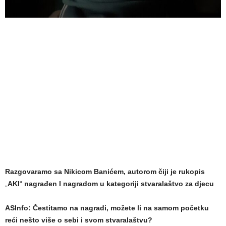
Razgovaramo sa Nikicom Banićem, autorom čiji je rukopis
„
AKI
“
nagrađen I nagradom u kategoriji stvaralaštvo za djecu
ASInfo: Čestitamo na nagradi, možete li na samom početku
reći nešto više o sebi i svom stvaralaštvu?