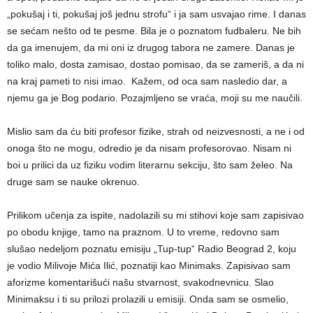
„pokušaj i ti, pokušaj još jednu strofu“ i ja sam usvajao rime. I danas
se sećam nešto od te pesme. Bila je o poznatom fudbaleru. Ne bih
da ga imenujem, da mi oni iz drugog tabora ne zamere. Danas je
toliko malo, dosta zamisao, dostao pomisao, da se zameriš, a da ni
na kraj pameti to nisi imao. Kažem, od oca sam nasledio dar, a
njemu ga je Bog podario. Pozajmljeno se vraća, moji su me naučili.
Mislio sam da ću biti profesor fizike, strah od neizvesnosti, a ne i od
onoga što ne mogu, odredio je da nisam profesorovao. Nisam ni
boi u prilici da uz fiziku vodim literarnu sekciju, što sam želeo. Na
druge sam se nauke okrenuo.
Prilikom učenja za ispite, nadolazili su mi stihovi koje sam zapisivao
po obodu knjige, tamo na praznom. U to vreme, redovno sam
slušao nedeljom poznatu emisiju „Tup-tup“ Radio Beograd 2, koju
je vodio Milivoje Mića Ilić, poznatiji kao Minimaks. Zapisivao sam
aforizme komentarišući našu stvarnost, svakodnevnicu. Slao
Minimaksu i ti su prilozi prolazili u emisiji. Onda sam se osmelio,