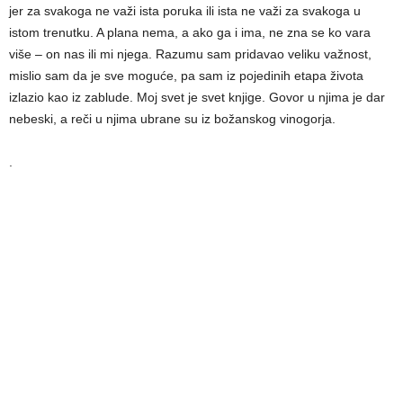
jer za svakoga ne važi ista poruka ili ista ne važi za svakoga u
istom trenutku. A plana nema, a ako ga i ima, ne zna se ko vara
više – on nas ili mi njega. Razumu sam pridavao veliku važnost,
mislio sam da je sve moguće, pa sam iz pojedinih etapa života
izlazio kao iz zablude. Moj svet je svet knjige. Govor u njima je dar
nebeski, a reči u njima ubrane su iz božanskog vinogorja.
.