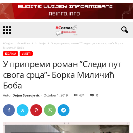
ASoglas Izdavaštvo
Izdanja
У припреми роман ”Следи пут свога срца”- Борка
Миличић Боба
IZDANJA
VIJESTI
У припреми роман ”Следи пут
свога срца”- Борка Миличић
Боба
Autor
Dejan Spasojević
-
October 1, 2019
474
0