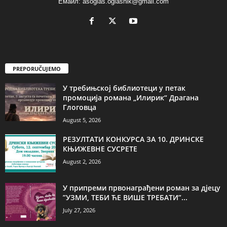
Емаил: asoglas.oglasnik@gmail.com
PREPORUČUJEMO
У требињској библиотеци у петак
промоција романа „Илирик“ Драгана
Глоговца
August 5, 2026
РЕЗУЛТАТИ КОНКУРСА ЗА 10. ДРИНСКЕ
КЊИЖЕВНЕ СУСРЕТЕ
August 2, 2026
У припреми првонаграђени роман за дјецу
”УЗМИ, ТЕБИ ЋЕ ВИШЕ ТРЕБАТИ”...
July 27, 2026