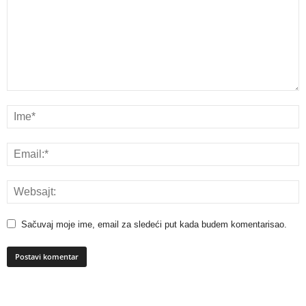
Sačuvaj moje ime, email za sledeći put kada budem komentarisao.
A
l