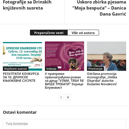
Fotografije sa Drinskih
Uskoro zbirka pjesama
književnih susreta
”Moja bespuća” – Danica
Dana Gavrić
Preporučene vesti
Više od autora
Književni susreti
Izdanja
Promocije
РЕЗУЛТАТИ КОНКУРСА
У припреми
Održana promocija
ЗА 10. ДРИНСКЕ
првонаграђени роман
monografije „Velika
КЊИЖЕВНЕ СУСРЕТЕ
за дјецу ”УЗМИ, ТЕБИ ЋЕ
Obarska” autorke
ВИШЕ ТРЕБАТИ” Зорице
Dušanke Novaković
Блумквист
Ostavi komentar