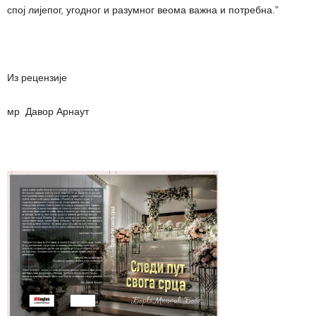
спој лијепог, угодног и разумног веома важна и потребна.”
Из рецензије
мр Давор Арнаут