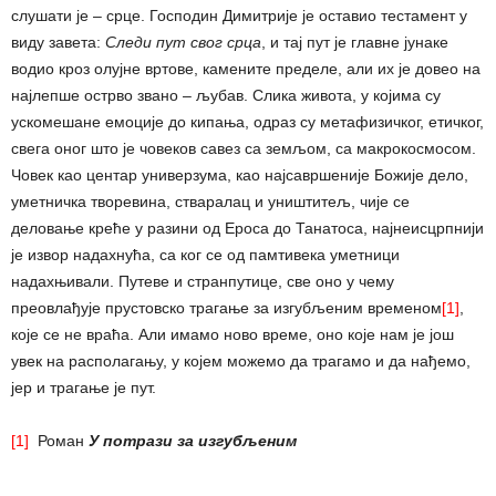
слушати је – срце. Господин Димитрије је оставио тестамент у
виду завета:
Следи пут свог срца
, и тај пут је главне јунаке
водио кроз олујне вртове, камените пределе, али их је довео на
најлепше острво звано – љубав. Слика живота, у којима су
ускомешане емоције до кипања, одраз су метафизичког, етичког,
свега оног што је човеков савез са земљом, са макрокосмосом.
Човек као центар универзума, као најсавршеније Божије дело,
уметничка творевина, стваралац и уништитељ, чије се
деловање креће у разини од Ероса до Танатоса, најнеисцрпнији
је извор надахнућа, са ког се од памтивека уметници
надахњивали. Путеве и странпутице, све оно у чему
преовлађује прустовско трагање за изгубљеним временом
[1]
,
које се не враћа. Али имамо ново време, оно које нам је још
увек на располагању, у којем можемо да трагамо и да нађемо,
јер и трагање је пут.
[1]
Роман
У потрази за изгубљеним