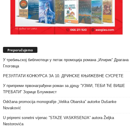
Preporučujemo
У требињској библиотеци у петак промоција романа „Илирик“ Драгана
Глоговца
РЕЗУЛТАТИ КОНКУРСА ЗА 10. ДРИНСКЕ КЊИЖЕВНЕ СУСРЕТЕ
У припреми првонаграђени роман за дјецу ”УЗМИ, ТЕБИ ЋЕ ВИШЕ
ТРЕБАТИ” Зорице Блумквист
Održana promocija monografije „Velika Obarska” autorke Dušanke
Novaković
U pripremi sonetni vijenac ”STAZE VASKRSENJA” autora Željka
Nestorovića