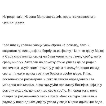
Из рецензије: Невена Милосављевић, проф књижевности и
српског језика
”Као што су главни јунаци увријеђени на почетку, тако и
савјестан читалац осјећа борбу са савјешћу. Чини се да су Матеј
и Сара спремни да својој љубави жртвују, не личну срећу, него
срећу многих. Читалац на почетку стиче утисак да се ради о
класичном „љубавном“ роману у којем је заљубљеност изнад
свега, па чак и изнад светиње брака и среће дјеце. Ипак,
постепено се разувјерава и ликови заиста оправдавају сва
морална очекивања, а захваљујући промислу Божијем, који је у
роману видљив, долазе и до своје среће. И поред тога, неке
ствари се разјашњавају тек на крају. Иако се бура стишава и
радња у посљедњем дијелу улази у своје мирне идиличне воде,