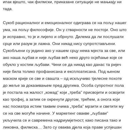
ипак вјешто, чак филмски, приказане ситуације не мањкају ни
тада.
Сукоб рационалног и емоционалног одиграва се на пољу нашег
ума, на пољу философије. Он у стварности не постоји. Оно што
је исправно, то је и лијепо и обрнуто. Дилема да ли послушати
срце или разум је лажна. Они никад нису супротстављени.
Сукобљени су једино ако у нашем срцу нема мјеста за све, или
ако наша љубав и није љубав већ неко друго осјећање које се
обукло у костим љубави. Чини се да никад као данас та ријеч
није била толико профанисана и експлоатисана. Под њеном
маском крије се све и свашта – од искључиво тјелесне похоте
до жеље за доказивањем пред другима. Особа супротног пола
је постала на жалост „комад“ који „треба“ присвојити и освојити
као трофеј, а затим се окренути другом, трећем, а онога који
нас посматра истим таквим очима „треба“ мрзити и светити му
се на све могуће начине. У маркетинг овакве „љубави“
укључила се и савремена надриумјетност, како писана тако и
ликовна, филмска… Зато су оваква дјела која праве успјешан