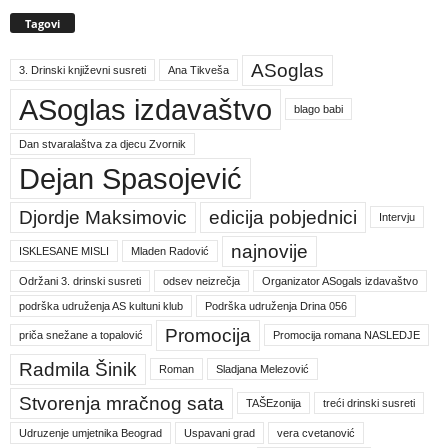
Tagovi
ASoglas
3. Drinski književni susreti
Ana Tikveša
ASoglas izdavaštvo
blago babi
Dan stvaralaštva za djecu Zvornik
Dejan Spasojević
Djordje Maksimovic
edicija pobjednici
Intervju
najnovije
ISKLESANE MISLI
Mladen Radović
Održani 3. drinski susreti
odsev neizrečja
Organizator ASogals izdavaštvo
podrška udruženja AS kultuni klub
Podrška udruženja Drina 056
Promocija
priča snežane a topalović
Promocija romana NASLEDJE
Radmila Šinik
Roman
Sladjana Melezović
Stvorenja mračnog sata
TAŠEzonija
treći drinski susreti
Udruzenje umjetnika Beograd
Uspavani grad
vera cvetanović