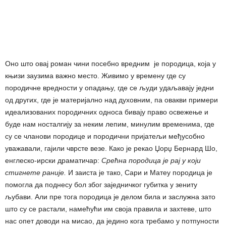
Оно што овај роман чини посебно вредним је породица, која у
књизи заузима важно место. Живимо у времену где су
породичне вредности у опадању, где се људи удаљавају једни
од других, где је материјално над духовним, па овакви примери
идеализованих породичних односа бивају право освежење и
буде нам носталгију за неким лепим, минулим временима, где
су се чланови породице и породични пријатељи међусобно
уважавали, гајили чврсте везе. Како је рекао Џорџ Бернард Шо,
енглеско-ирски драматичар:
Срећна породица је рај у који
стигнете раније.
И заиста је тако, Сари и Матеу породица је
помогла да поднесу бол због заједничког губитка у зениту
љубави. Али пре тога породица је делом била и заслужна зато
што су се растали, намећући им своја правила и захтеве, што
нас опет доводи на мисао, да једино кога требамо у потпуности