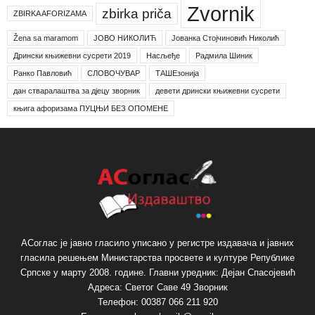
Zvornik
zbirka priča
ZBIRKA AFORIZAMA
Žena sa maramom
ЈОВО НИКОЛИЋ
Јованка Стојчиновић Николић
Дрински књижевни сусрети 2019
Насљеђе
Радмила Шиник
Ранко Павловић
СЛОВОЧУВАР
ТАШЕзонија
дан стваралаштва за дјецу зворник
девети дрински књижевни сусрети
књига афоризама ПУЦЊИ БЕЗ ОПОМЕНЕ
АСоглас је јавно гласило уписано у регистре издавача и јавних
гласила решењем Министарства просвете и културе Републике
Српске у марту 2008. године. Главни уредник: Дејан Спасојевић
Адреса: Светог Саве 49 Зворник
Телефон: 00387 066 211 920