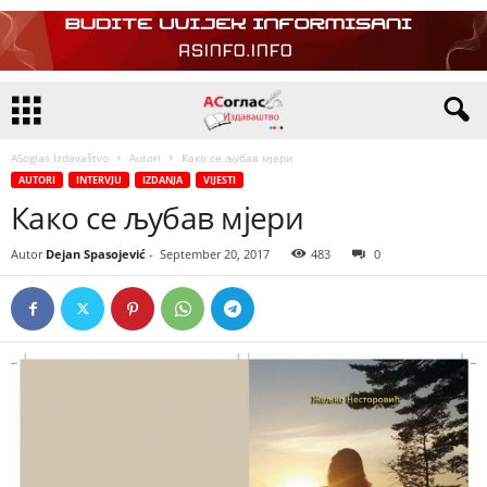
ASoglas Izdavaštvo
Autori
Како се љубав мјери
AUTORI
INTERVJU
IZDANJA
VIJESTI
Како се љубав мјери
Autor
Dejan Spasojević
-
September 20, 2017
483
0