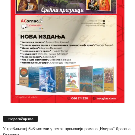
Preporučujemo
У требињској библиотеци у петак промоција романа „Илирик“ Драгана