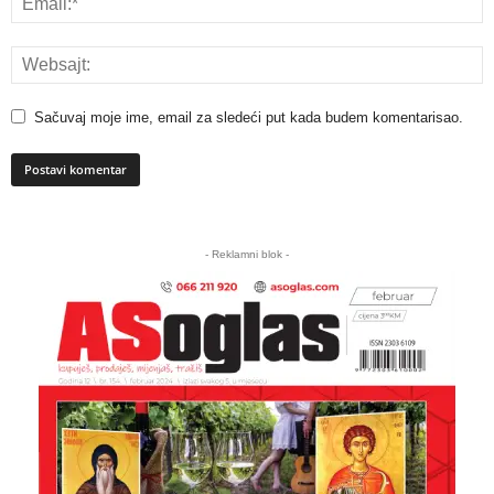
Sačuvaj moje ime, email za sledeći put kada budem komentarisao.
A
l
- Reklamni blok -
t
e
r
n
a
t
i
v
e
: