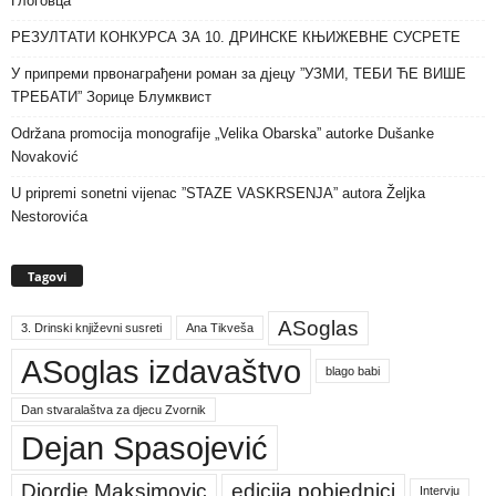
Глоговца
РЕЗУЛТАТИ КОНКУРСА ЗА 10. ДРИНСКЕ КЊИЖЕВНЕ СУСРЕТЕ
У припреми првонаграђени роман за дјецу ”УЗМИ, ТЕБИ ЋЕ ВИШЕ
ТРЕБАТИ” Зорице Блумквист
Održana promocija monografije „Velika Obarska” autorke Dušanke
Novaković
U pripremi sonetni vijenac ”STAZE VASKRSENJA” autora Željka
Nestorovića
Tagovi
ASoglas
3. Drinski književni susreti
Ana Tikveša
ASoglas izdavaštvo
blago babi
Dan stvaralaštva za djecu Zvornik
Dejan Spasojević
Djordje Maksimovic
edicija pobjednici
Intervju