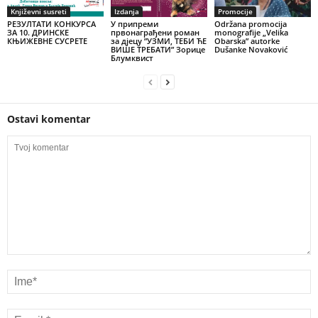
Književni susreti
Izdanja
Promocije
РЕЗУЛТАТИ КОНКУРСА
У припреми
Održana promocija
ЗА 10. ДРИНСКЕ
првонаграђени роман
monografije „Velika
КЊИЖЕВНЕ СУСРЕТЕ
за дјецу ”УЗМИ, ТЕБИ ЋЕ
Obarska” autorke
ВИШЕ ТРЕБАТИ” Зорице
Dušanke Novaković
Блумквист
Ostavi komentar