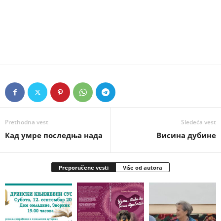
Prethodna vest
Sledeća vest
Кад умре последња нада
Висина дубине
Preporučene vesti
Više od autora