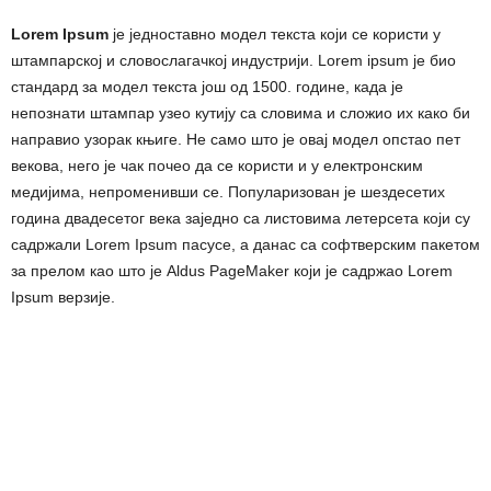
Lorem Ipsum
је једноставно модел текста који се користи у
штампарској и словослагачкој индустрији. Lorem ipsum је био
стандард за модел текста још од 1500. године, када је
непознати штампар узео кутију са словима и сложио их како би
направио узорак књиге. Не само што је овај модел опстао пет
векова, него је чак почео да се користи и у електронским
медијима, непроменивши се. Популаризован је шездесетих
година двадесетог века заједно са листовима летерсета који су
садржали Lorem Ipsum пасусе, а данас са софтверским пакетом
за прелом као што је Aldus PageMaker који је садржао Lorem
Ipsum верзије.