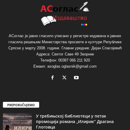
АСоглас је јавно гласило уписано у регистре издавача и јавних
гласила решењем Министарства просвете и културе Републике
Српске у марту 2008. године. Главни уредник: Дејан Спасојевић
Адреса: Светог Саве 49 Зворник
Телефон: 00387 066 211 920
Емаил: asoglas.oglasnik@gmail.com
PREPORUČUJEMO
У требињској библиотеци у петак
промоција романа „Илирик“ Драгана
Глоговца