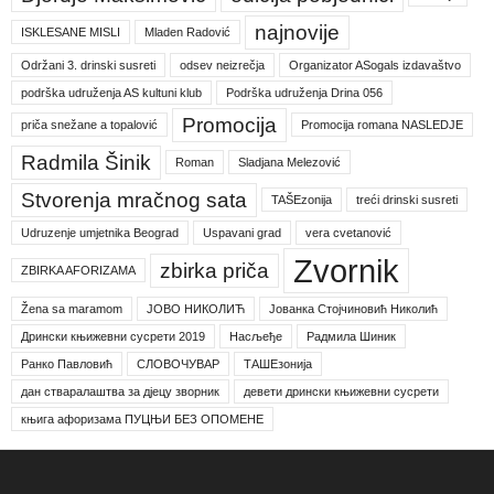
najnovije
ISKLESANE MISLI
Mladen Radović
Održani 3. drinski susreti
odsev neizrečja
Organizator ASogals izdavaštvo
podrška udruženja AS kultuni klub
Podrška udruženja Drina 056
Promocija
priča snežane a topalović
Promocija romana NASLEDJE
Radmila Šinik
Roman
Sladjana Melezović
Stvorenja mračnog sata
TAŠEzonija
treći drinski susreti
Udruzenje umjetnika Beograd
Uspavani grad
vera cvetanović
Zvornik
zbirka priča
ZBIRKA AFORIZAMA
Žena sa maramom
ЈОВО НИКОЛИЋ
Јованка Стојчиновић Николић
Дрински књижевни сусрети 2019
Насљеђе
Радмила Шиник
Ранко Павловић
СЛОВОЧУВАР
ТАШЕзонија
дан стваралаштва за дјецу зворник
девети дрински књижевни сусрети
књига афоризама ПУЦЊИ БЕЗ ОПОМЕНЕ