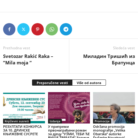
Prethodna vest
Sledeća vest
Svetozar Rakić Raka –
Миладин Тришић из
”Mila moja ”
Братунца
Preporučene vesti
Više od autora
Književni susreti
Izdanja
Promocije
РЕЗУЛТАТИ КОНКУРСА
У припреми
Održana promocija
ЗА 10. ДРИНСКЕ
првонаграђени роман
monografije „Velika
КЊИЖЕВНЕ СУСРЕТЕ
за дјецу ”УЗМИ, ТЕБИ ЋЕ
Obarska” autorke
ВИШЕ ТРЕБАТИ” Зорице
Dušanke Novaković