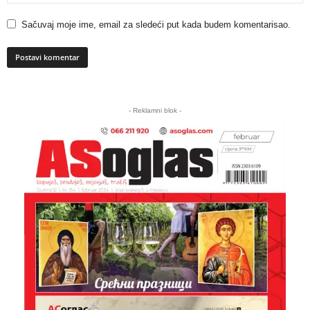
Sačuvaj moje ime, email za sledeći put kada budem komentarisao.
A
l
- Reklamni blok -
t
e
r
n
a
t
i
v
e
: