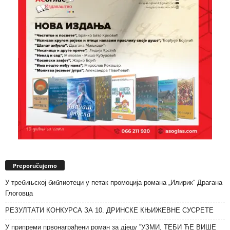
Preporučujemo
У требињској библиотеци у петак промоција романа „Илирик“ Драгана
Глоговца
РЕЗУЛТАТИ КОНКУРСА ЗА 10. ДРИНСКЕ КЊИЖЕВНЕ СУСРЕТЕ
У припреми првонаграђени роман за дјецу ”УЗМИ, ТЕБИ ЋЕ ВИШЕ