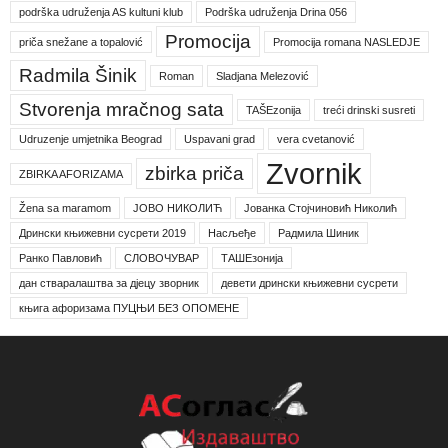
podrška udruženja AS kultuni klub
Podrška udruženja Drina 056
Promocija
priča snežane a topalović
Promocija romana NASLEDJE
Radmila Šinik
Roman
Sladjana Melezović
Stvorenja mračnog sata
TAŠEzonija
treći drinski susreti
Udruzenje umjetnika Beograd
Uspavani grad
vera cvetanović
Zvornik
zbirka priča
ZBIRKA AFORIZAMA
Žena sa maramom
ЈОВО НИКОЛИЋ
Јованка Стојчиновић Николић
Дрински књижевни сусрети 2019
Насљеђе
Радмила Шиник
Ранко Павловић
СЛОВОЧУВАР
ТАШЕзонија
дан стваралаштва за дјецу зворник
девети дрински књижевни сусрети
књига афоризама ПУЦЊИ БЕЗ ОПОМЕНЕ