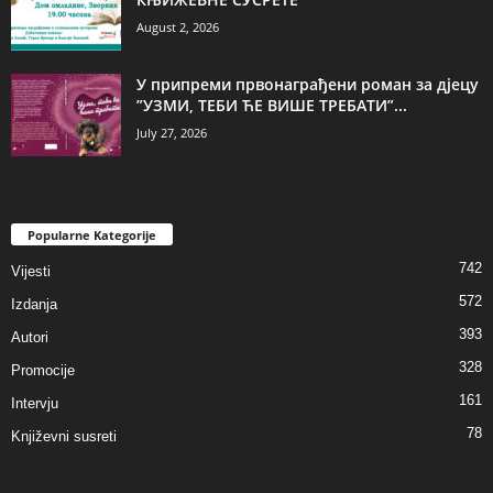
August 2, 2026
У припреми првонаграђени роман за дјецу
”УЗМИ, ТЕБИ ЋЕ ВИШЕ ТРЕБАТИ”...
July 27, 2026
Popularne Kategorije
742
Vijesti
572
Izdanja
393
Autori
328
Promocije
161
Intervju
78
Književni susreti