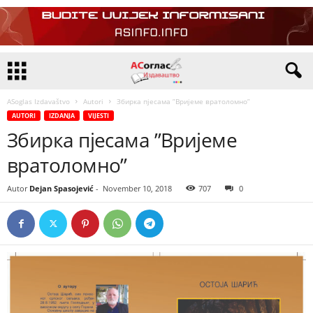
ASoglas Izdavaštvo
Autori
Збирка пјесама ”Вријеме вратоломно”
AUTORI
IZDANJA
VIJESTI
Збирка пјесама ”Вријеме
вратоломно”
Autor
Dejan Spasojević
-
November 10, 2018
707
0