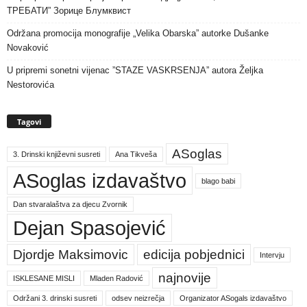
ТРЕБАТИ” Зорице Блумквист
Održana promocija monografije „Velika Obarska” autorke Dušanke
Novaković
U pripremi sonetni vijenac ”STAZE VASKRSENJA” autora Željka
Nestorovića
Tagovi
ASoglas
3. Drinski književni susreti
Ana Tikveša
ASoglas izdavaštvo
blago babi
Dan stvaralaštva za djecu Zvornik
Dejan Spasojević
Djordje Maksimovic
edicija pobjednici
Intervju
najnovije
ISKLESANE MISLI
Mladen Radović
Održani 3. drinski susreti
odsev neizrečja
Organizator ASogals izdavaštvo