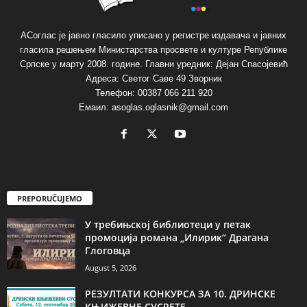
АСоглас је јавно гласило уписано у регистре издавача и јавних
гласила решењем Министарства просвете и културе Републике
Српске у марту 2008. године. Главни уредник: Дејан Спасојевић
Адреса: Светог Саве 49 Зворник
Телефон: 00387 066 211 920
Емаил: asoglas.oglasnik@gmail.com
PREPORUČUJEMO
У требињској библиотеци у петак
промоција романа „Илирик“ Драгана
Глоговца
August 5, 2026
РЕЗУЛТАТИ КОНКУРСА ЗА 10. ДРИНСКЕ
КЊИЖЕВНЕ СУСРЕТЕ